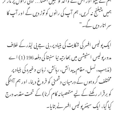
ہمیں چیلنج نہ کریں، ہم آپ کی رانوں کو توڑ دیں گے اور آپ کا
سر اتار دیں گے۔”
ایک پولیس افسر کی شکایت کی بنیاد پر، بی جے پی لیڈر کے خلاف
مدور پولیس اسٹیشن میں بھارتیہ نیا سنہتا کی دفعہ 196 (1) اے
(مذہب، نسل، مقام پیدائش، رہائش، زبان وغیرہ کی بنیاد پر
مختلف گروہوں کے درمیان دشمنی کو فروغ دینا، اور ہم آہنگی
کو برقرار رکھنے کے لیے متعصبانہ کام کرنا) کے تحت مقدمہ درج
کیا گیا، ایک سینئر پولیس افسر نے بتایا۔