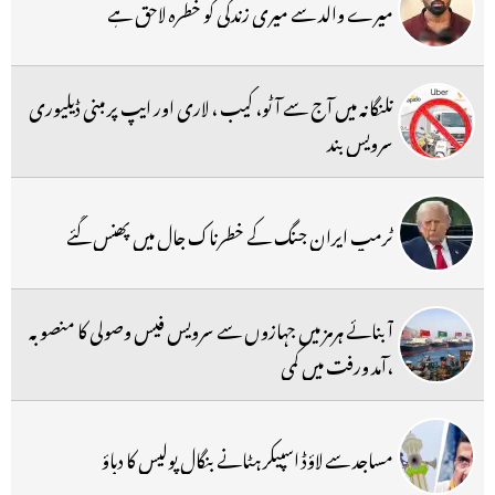
میرے والد سے میری زندگی کو خطرہ لاحق ہے
تلنگانہ میں آج سے آٹو، کیب ، لاری اور ایپ پر مبنی ڈیلیوری
سرویس بند
ٹرمپ ایران جنگ کے خطرناک جال میں پھنس گئے
آبنائے ہرمز میں جہازوں سے سرویس فیس وصولی کا منصوبہ
،آمد ورفت میں کمی
مساجد سے لاؤڈ اسپیکر ہٹانے بنگال پولیس کا دباؤ