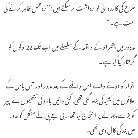
طرح کی کارروائی کو برداشت کر سکتے ہیں؟” ردعمل ظاہر کرنے کی
ہمت ہے۔”
مددور میں پتھراؤ کے واقعہ کے سلسلے میں اب تک 22 لوگوں کو
گرفتار کیا گیا ہے۔
اتوار کو ہونے والے اس واقعے کے بعد مدور اور آس پاس کے
علاقوں میں کشیدگی بڑھ گئی تھی، کئی دائیں بازو کی تنظیموں نے پیر
کو بڑے پیمانے پر احتجاج کیا تھا۔ بی جے پی نے منگل کو مدور
میں بند کی کال دی تھی۔