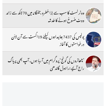
ووٹر لسٹ کا سب سے بڑا خطرہ ،تلنگانہ میں 70 لاکھ سے زائد
ووٹ منسوخ ہونے کا خدشہ
پولیس کی 7437 جائیدادوں کیلئے 19اگست سے آن لائن
درخواستوں کا آغاز
’چھاتروں کی گونج‘پروگرام میں آ رہا ہوں، آپ بھی پریاگ
راج آئیے :راہول گاندھی