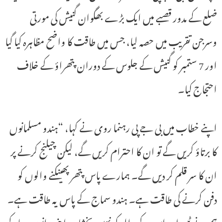
ضلع کے مدور قصبے میں ایک بڑے بھگوان گنیش کی مورتی
وسرجن تقریب میں حصہ لیا، جس میں طاقت کا واضح مظاہرہ کیا گیا
اور 7 ستمبر کو گنیش کے جلوس کے دوران پتھراؤ کے خلاف
احتجاج کیا۔
اپنے خطاب میں بی جے پی رہنما روی نے کہا، “ہندو مسلمانوں
کا برتاؤ کریں گے تو ان کا احترام کریں گے، لیکن چیلنج کرنے پر
ان کا سر قلم کر دیں گے۔ ہمارے پاس پتھر پھینکنے والوں کو
دفن کرنے کی طاقت ہے۔ ہندو سماج کے پاس یہ طاقت ہے۔
ہم نے ٹیپو اور اس کے والد کو نہیں بخشا… اپنی رانوں پر مار کر