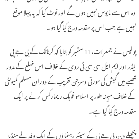
وہ اس سے مایوس نہیں ہوں گے اور نوٹ کیا کہ یہ پہلا موقع
نہیں ہے جب اس پر مقدمہ درج کیا گیا ہو۔
پولیس نے جمعرات، 11 ستمبر کو بتایا کہ کرناٹک کے بی جے پی
لیڈر اور ایم ایل سی سی ٹی روی کے خلاف اس ضلع کے مدور
قصبے میں گنیش کی مورتی وسرجن تقریب کے دوران مسلم کمیونٹی
کے خلاف مبینہ طور پر اسلامو فوبک ریمارکس کرنے پر ایک
مقدمہ درج کیا گیا ہے۔
پچھلے دن، بی جے پی کے سینئر رہنماؤں کے ایک وفد نے منڈیا