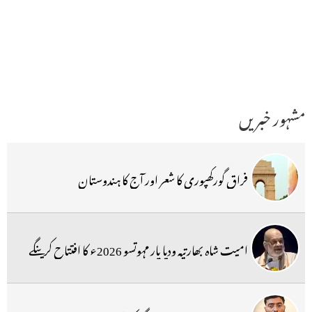
مشہور خبریں
فراق گورکھپوری کا شعر اور آج کا ہندوستان
امیت شاہ بھارتیہ ودیا پار مہوتسو 2026ء کا افتتاح کرینگے