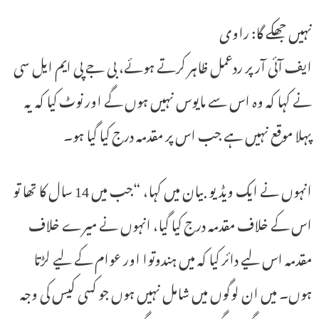
نہیں جھکے گا: راوی
ایف آئی آر پر ردعمل ظاہر کرتے ہوئے، بی جے پی ایم ایل سی
نے کہا کہ وہ اس سے مایوس نہیں ہوں گے اور نوٹ کیا کہ یہ
پہلا موقع نہیں ہے جب اس پر مقدمہ درج کیا گیا ہو۔
انہوں نے ایک ویڈیو بیان میں کہا، “جب میں 14 سال کا تھا تو
اس کے خلاف مقدمہ درج کیا گیا، انہوں نے میرے خلاف
مقدمہ اس لیے دائر کیا کہ میں ہندوتوا اور عوام کے لیے لڑتا
ہوں۔ میں ان لوگوں میں شامل نہیں ہوں جو کسی کیس کی وجہ