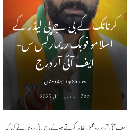
کرناٹک کے بی جے پی لیڈر کے
اسلامو فوبک ریمارکس س-
ایف آئی آر درج
Top Stories
,
ہندوستان
Zabi
ستمبر 11, 2025
ایف آئی آر پر ردعمل ظاہر کرتے ہوئے، سی ٹی روی نے کہا کہ