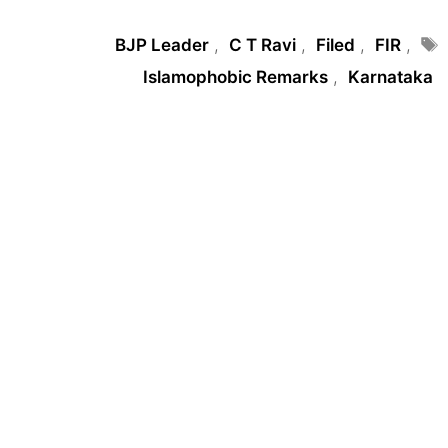
Tags
BJP Leader
,
C T Ravi
,
Filed
,
FIR
,
Islamophobic Remarks
,
Karnataka