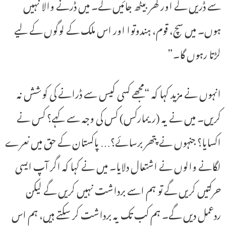
سے ڈریں گے اور گھر بیٹھ جائیں گے۔ میں ڈرنے والا نہیں
ہوں۔ میں سچ، قوم، ہندوتوا اور اس ملک کے لوگوں کے لیے
لڑتا رہوں گا۔”
انہوں نے مزید کہا کہ “مجھے کسی کیس سے ڈرانے کی کوشش نہ
کریں۔ میں نے یہ (ریمارکس) کس کی وجہ سے کہے؟ کس نے
اکسایا؟ جنہوں نے پتھر برسائے؟… پاکستان کے حق میں نعرے
لگانے والوں نے اشتعال دلایا۔ میں نے کہا کہ اگر آپ ایسی
حرکتیں کریں گے تو ہم اسے برداشت نہیں کریں گے لیکن
ردعمل دیں گے۔ ہم کب تک یہ برداشت کر سکتے ہیں، ہم اس