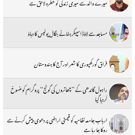
میرے والد سے میری زندگی کو خطرہ لاحق ہے
مساجد سے لاؤڈ اسپیکر ہٹانے بنگال پولیس کا دباؤ
فراق گورکھپوری کا شعر اور آج کا ہندوستان
راہول گاندھی کے ’’چھاتروں کی گونج‘‘ پروگرام کو منسوخ
کردیا گیا
ارباب جامعہ نظامیہ کو قیمتی اراضی پر دعوی پیش کرنے سے
روکا جا رہا ہے