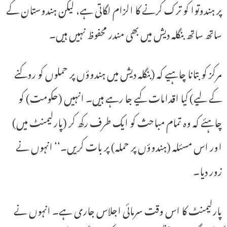
پر ہندوتوا کو ترک کرنے کا الزام لگاتی ہے، لیکن ہندوستان کے
ساتھ ساتھ بنگلہ دیش میں بھی مندر محفوظ نہیں ہیں۔
مرکز کو بتانا چاہیے کہ (بنگلہ دیش میں ہندوؤں پر حملوں کو روکنے
کے لیے) کیا اقدامات کیے جا رہے ہیں۔ انہیں (حکومت) کو
چاہئے کہ وہ تمام مباحث کو ایک طرف رکھ کر (پارلیمنٹ میں)
اور اس مسئلہ (ہندوؤں پر حملہ) پر بات کریں۔‘‘ انہوں نے
زور دیا۔
پارلیمنٹ کا اس وقت سرمائی اجلاس جاری ہے۔ انہوں نے