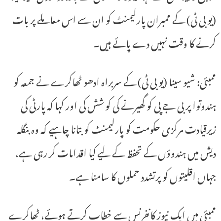
(یو بی ٹی) کے ممبران پارلیمنٹ کو ان سے اس معاملے پر بات
کرنے کا وقت نہیں دے پائے ہیں۔
ممبئی: شیو سینا (یو بی ٹی) کے سربراہ ادھو ٹھاکرے نے جمعہ کو
ہندوتوا پر بی جے پی کو گھیرنے کی کوشش کی اور کہا کہ پارٹی کی
زیرقیادت مرکزی حکومت کو پارلیمنٹ کو بتانا چاہیے کہ وہ بنگلہ
دیش میں ہندوؤں کے تحفظ کے لیے کیا اقدامات کر رہی ہے،
جہاں اقلیتوں کو پرتشدد حملوں کا سامنا ہے۔
ممبئی میں ایک نیوز کانفرنس سے خطاب کرتے ہوئے، ٹھاکرے