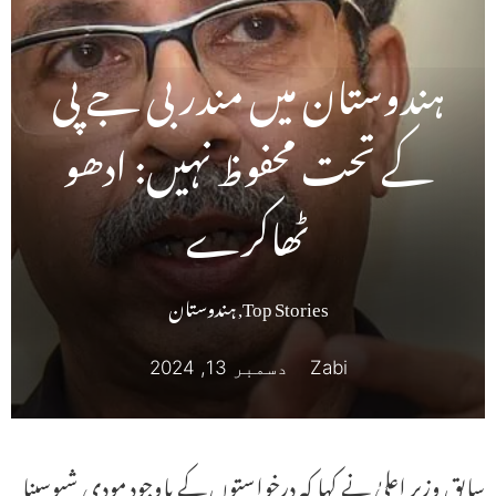
ہندوستان میں مندر بی جے پی
کے تحت محفوظ نہیں: ادھو
ٹھاکرے
Top Stories
,
ہندوستان
Zabi
دسمبر 13, 2024
سابق وزیر اعلیٰ نے کہا کہ درخواستوں کے باوجود مودی شیوسینا