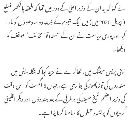
نے کہا کہ یہ ان کے وزیر اعلیٰ کے دور میں تھا کہ ملحقہ پالگھر ضلع
(اپریل 2020 میں) میں ایک ہجوم کے ذریعہ دو سادھوؤں کو مارا
گیا اور پوری ریاست نے ان کے “ہندوتوا مخالف” موقف کو
دیکھا۔
اپنی پریس میٹنگ میں، ٹھاکرے نے مزید کہا کہ بنگلہ دیش میں
مندروں کی توڑ پھوڑ کی جا رہی ہے، جہاں 5 اگست کو اس وقت
کی وزیر اعظم شیخ حسینہ کی برطرفی کے بعد ہندوؤں اور دیگر اقلیتی
گروپوں کو پرتشدد حملوں کا سامنا کرنا پڑا ہے۔