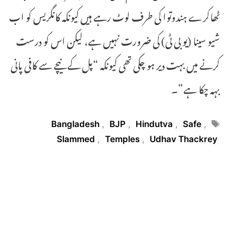
ٹھاکرے ہندوتوا کی طرف لوٹ رہے ہیں کیونکہ کانگریس کو اب
شیو سینا (یو بی ٹی) کی ضرورت نہیں ہے، لیکن اس کو درست
کرنے میں بہت دیر ہو چکی تھی کیونکہ “پل کے نیچے سے کافی پانی
بہہ چکا ہے”۔
Tags
Bangladesh
,
BJP
,
Hindutva
,
Safe
,
Slammed
,
Temples
,
Udhav Thackrey