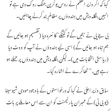
کہا کہ اگر وزیر اعظم نے روس یوکرین جنگ روک دی ہے تو
انہیں بنگلہ دیش میں ہندوؤں پر مظالم بند کرنے چاہئیں۔
بی جے پی نے ‘بتیں گے تو کٹنگے’ کا نعرہ دیا (تقسیم ہو جائیں گے
ہم تباہ ہو جائیں گے) اسی لیے ہندوؤں نے آپ کو ووٹ دیا
(ریاستی انتخابات میں)۔ لیکن بنگلہ دیش میں ہندوؤں پر حملے ہو
رہے ہیں،‘‘ ٹھاکرے نے اشارہ کیا۔
سابق وزیر اعلیٰ نے کہا کہ درخواستوں کے باوجود مودی شیوسینا
(یو بی ٹی) کے ممبران پارلیمنٹ کو ان سے اس معاملے پر بات