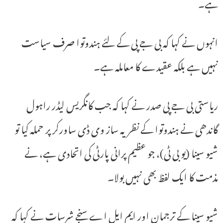
ہے۔
انہوں نے کہا کہ بی جے پی کے لئے ہندوتوا صرف سیاست
نہیں ہے بلکہ عقیدے کا معاملہ ہے۔
ریاستی بی جے پی صدر نے کہا کہ جب کانگریس لیڈر راہول
گاندھی نے ہندوتوا کے نظریہ ساز وی ڈی ساورکر پر حملہ کیا تو
شیو سینا (یو بی ٹی)، جو عظیم پرانی پارٹی کی اتحادی ہے، نے
مذمت کا ایک لفظ بھی نہیں بولا۔
شیو سینا کے ترجمان اور ایم ایل اے سنجے شرسات نے کہا کہ