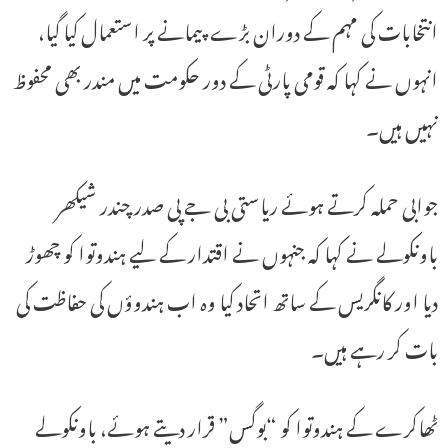
انتخابات کی مہم کے دوران بڑے پیمانے پر استعمال کیا گیا،
انہوں نے کہا کہ قومی پارٹی کے دور حکومت میں مندر بھی محفوظ
نہیں ہیں۔
جوابی حملہ کرتے ہوئے ریاستی بی جے پی صدر چندر شیکھر
باونکولے نے کہا کہ جنہوں نے اقتدار کے لیے ہندوتوا کو چھوڑ
دیا اور کانگریس کے ساتھ اتحاد کیا وہ اب ہندوؤں کی حفاظت کی
بات کر رہے ہیں۔
ٹھاکرے کے ہندوتوا کو “بوگس” قرار دیتے ہوئے، باونکولے