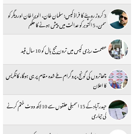
3 کروڑ روپئے کا فراڈ کیس: سلمان خان، الویرا خان اوردیگر کو
سمن، 5 اکتوبر کو عدالت میں پیش ہونے کا حکم
عصمت ریزی کیس میں ترون تیج پال کو 10 سال قید
چھاتروں کی گونج،پروگرام طے شدہ مقام پر ہی ہوگا، کانگریس
کا اعلان
حیدرآباد کے 15 اسمبلی حلقوں سے 10 لاکھ ووٹ ختم کرنے
کی تیاری