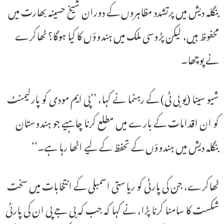
بنگلہ دیش میں پرتشدد مظاہروں کے دوران شیخ حسینہ بھارت میں
محفوظ ہیں، لیکن پڑوسی ملک میں ہندوؤں کا کیا ہوگا؟ ٹھاکرے
نے پوچھا۔
شیو سینا (یو بی ٹی) کے رہنما نے کہا، ’’پی ایم مودی کو پارلیمنٹ
کو ان اقدامات کے بارے میں مطلع کرنا چاہیے جو ہندوستان
بنگلہ دیش میں ہندوؤں کے تحفظ کے لیے اٹھا رہا ہے۔‘‘
ٹھاکرے، جن کی پارٹی کو ریاستی اسمبلی کے انتخابات میں سخت
شکست کا سامنا کرنا پڑا، نے کہا کہ جب کہ بی جے پی ان کی پارٹی