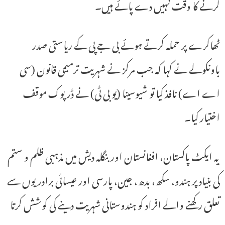
کرنے کا وقت نہیں دے پائے ہیں۔
ٹھاکرے پر حملہ کرتے ہوئے بی جے پی کے ریاستی صدر
باونکولے نے کہا کہ جب مرکز نے شہریت ترمیمی قانون (سی
اے اے) نافذ کیا تو شیوسینا (یو بی ٹی) نے ڈرپوک موقف
اختیار کیا۔
یہ ایکٹ پاکستان، افغانستان اور بنگلہ دیش میں مذہبی ظلم و ستم
کی بنیاد پر ہندو، سکھ، بدھ، جین، پارسی اور عیسائی برادریوں سے
تعلق رکھنے والے افراد کو ہندوستانی شہریت دینے کی کوشش کرتا