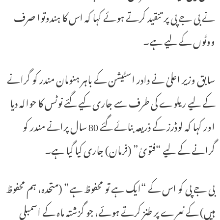
نے بی جے پی پر تنقید کرتے ہوئے کہا کہ اس کا ہندوتوا صرف
ووٹوں کے لیے ہے۔
سابق وزیر اعلیٰ نے دادر اسٹیشن کے باہر ہنومان مندر کو گرانے
کے لیے ریلوے کی طرف سے جاری کیے گئے نوٹس کا حوالہ دیا
اور کہا کہ لوڈرز کے ذریعہ بنائے گئے 80 سال پرانے مندر کو
گرانے کے لیے “فتویٰ” (فرمان) جاری کیا گیا ہے۔
بی جے پی کو اس کے “ایک ہے تو محفوظ ہے” (متحدہ، ہم محفوظ
ہیں) کے نعرے پر طنز کرتے ہوئے، جو گزشتہ ماہ کے اسمبلی