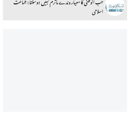
حب الوطنی کا معیار وندے ماترم نہیں ہوسکتا : جماعت
اسلامی