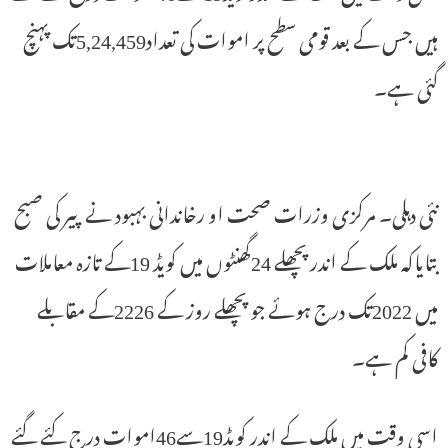
ہیں جس کے بعد قومی سطح پر اموات کی تعداد5,24,459تک پہنچ
گئی ہے۔
نئی دہلی۔ مرکزی وزرات صحت او رخاندانی بہبود نے پیر کی صبح
بتایاکہ ملک کے اندر پچھلے 24گھنٹوں میں کویڈ 19کے تازہ معاملات
میں 2022تک درج ہوئے جو پچھلے روز کے 2226کے مقابلے
کافی کم ہے۔
اسی وقت میں ملک کے اندر کویڈ19سے46اموات درج کئے گئے