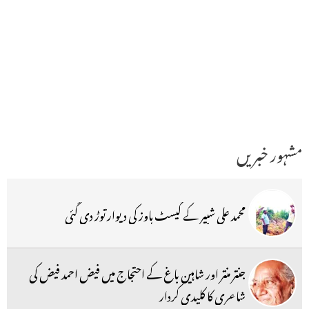
مشہور خبریں
محمد علی شبیر کے گیسٹ ہاوز کی دیوار توڑ دی گئی
جنتر منتر اور شاہین باغ کے احتجاج میں فیض احمد فیض کی
شاعری کا کلیدی کردار