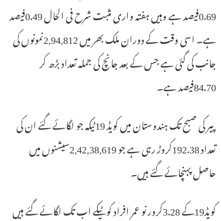
0.69فیصد ہے وہیں ہفتہ واری مثبت شرح فی الحال 0.49فیصد
ہے۔ اسی وقت کے دوران ملک بھر میں 2,94,812نمونوں کی
جانب کی گئی ہے جس کے بعد جانچ کی جملہ تعداد بڑھ کر
84.70فیصد ہے۔
پیر کی صبح تک ہندوستان میں کویڈ 19ٹیکہ جو لگائے گئے ان کی
تعداد 192.38کروڑ رہی ہے جو 2,42,38,619سیشنوں میں
حاصل پہنچائے گئے ہیں۔
کویڈ19کے 3.28کرور نو عمر افراد کو ٹیکے اب تک لگائے گئے ہیں