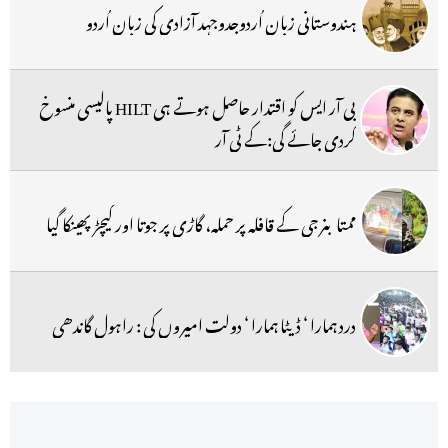
ہندوستانی زبان اُردوجدوجہد آزادی کی زبان اُردو
بی آر ایس کو اقتدار حاصل ہوتے ہی HILT پالیسی منسوخ
کردی جائے گی:کے ٹی آر
ممتا بنرجی کے قافلہ پر حملہ، گاڑی پر جوتا اور کیچڑ پھینکا گیا
درد ہمارا ‘ ڈیٹا ہمارا ‘ دولت امیروں کی : راہول گاندھی