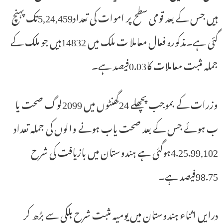
ہیں جس کے بعد قومی سطح پر اموات کی تعداد5,24,459تک پہنچ
گئی ہے۔مذکورہ فعال معاملا ت ملک میں 14832ہیں جو ملک کے
جملہ مثبت معاملات کا0.03فیصد ہے۔
وزرات کے بموجب پچھلے 24گھنٹوں میں 2099لوگ صحت یا
ب ہوئے جس کے بعد صحت یاب ہونے والوں کی جملہ تعداد
4.25.99,102ہوگئی ہے ہندوستان میں بازیافت کی شرح
98.75فیصد ہے۔
درایں اثناء ہندوستان میں یومیہ مثبت شرح ہلکی سے بڑھ کر