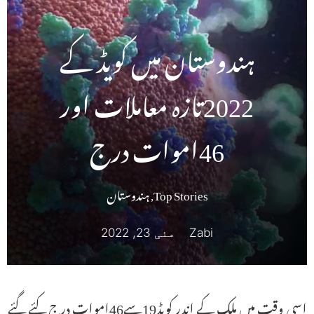
ہندوستان میں کویڈ کے
2022تازہ معاملات اور
46اموات درج
Top Stories
,
ہندوستان
Zabi
مئی 23, 2022
اسی وقت میں ملک کے اندر کویڈ19سے46اموات درج کئے گئے