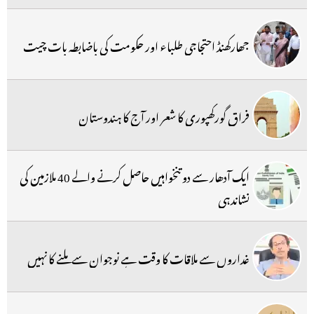
جھارکھنڈ احتجاجی طلباء اور حکومت کی باضابطہ بات چیت
فراق گورکھپوری کا شعر اور آج کا ہندوستان
ایک آدھار سے دو تنخواہیں حاصل کرنے والے 40 ملازمین کی
نشاندہی
غداروں سے ملاقات کا وقت ہے نوجوان سے ملنے کا نہیں