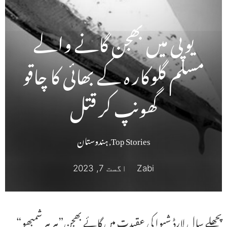
یوپی میں بھجن گانے والے
مسلم گلوکار ہ کے بھائی کا چاقو
گھونپ کر قتل
Top Stories
,
ہندوستان
Zabi
اگست 7, 2023
پچھلے سال لارڈ شیوا کی عقیدت میں گائے بھجن”ہر ہر شمبھو“