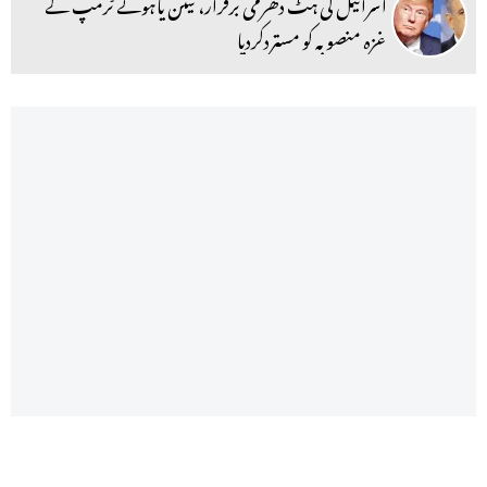
اسرائیل کی ہٹ دھرمی برقرار، نیتن یاہونے ٹرمپ کے
غزہ منصوبہ کو مستردکردیا