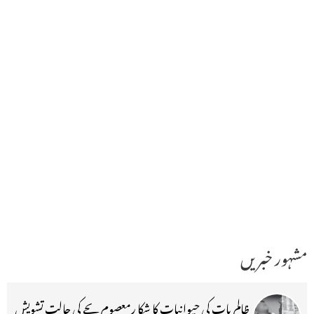
مشہور خبریں
ظالم بات کی حیوانیات کا شکا رمعصوم بچے کی حالت تشویش