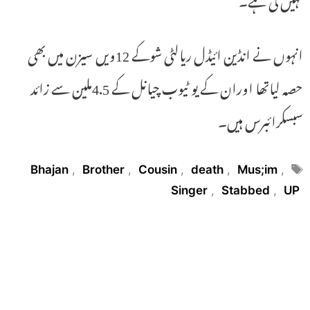
انہوں نے انڈین ائیڈل ریالٹی شوکے 12ویں سیزن میں بھی
حصہ لیاتھا اوران کے یو ٹیوب چیانل کے 4.5ملین سے زائد
سبسکرائبرس ہیں۔
Tags
Bhajan
,
Brother
,
Cousin
,
death
,
Mus;im
,
Singer
,
Stabbed
,
UP