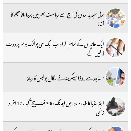
برقی عہدیداروں کی آج سے ریاست بھر میں پرجا باٹا مہم کا
آغاز
ایک خاندان کے تمام افراد اب ایک ہی پولنگ بوتھ پر ووٹ
ڈالیں گے
مساجد سے لاؤڈ اسپیکر ہٹانے بنگال پولیس کا دباؤ
ایئر انڈیا کا طیارہ ہوا میں اچانک 300 فٹ نیچے آگیا ، 17 افراد
زخمی