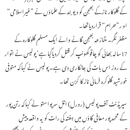
کے گلوکار نازکے بھجن کو دیوبند کے علماؤں نے ”غیراسلامی“
او ر”حرام“ قراردیاتھا۔
مظفر نگر۔ متنازعہ بھجن گانے والے ایک مسلم گلوکارہ کے
17سالہ بھائی کو چاقوگھونپ کر قتل کردیاگیا ہے‘ پولیس نے اتوار
کے روز اس بات کی جانکاری دی ہے۔ پولیس نے کہاکہ متوفی
خورشید گلوکرہ فرمانی ناز کا کزن تھا۔
سپریڈنٹ آف پولیس (رورل) اتل سریواستو نے کہاکہ رتن پور
کے محمد پور معافی گاؤں میں ہفتہ کی رات کو یہ واقعہ پیش