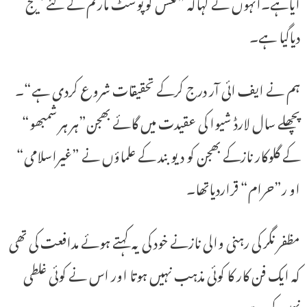
آیاہے۔انہوں نے کہاکہ ”نعش کوپوسٹ مارٹم کے لئے بھیج
دیاگیا ہے۔
ہم نے ایف ائی آر درج کرکے تحقیقات شروع کردی ہے“۔
پچھلے سال لارڈ شیوا کی عقیدت میں گائے بھجن”ہر ہر شمبھو“
کے گلوکار نازکے بھجن کو دیوبند کے علماؤں نے ”غیراسلامی“
او ر”حرام“ قراردیاتھا۔
مظفر نگر کی رہنی والی نازنے خود کی یہ کہتے ہوئے مدافعت کی تھی
کہ ایک فن کار کا کوئی مذہب نہیں ہوتا اور اس نے کوئی غلطی
نہیں کی ہے۔