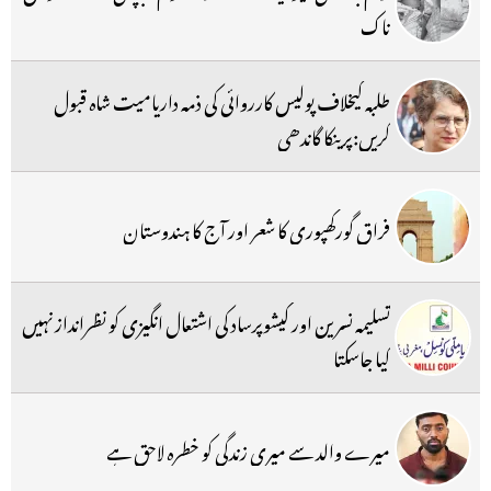
ناک
طلبہ کیخلاف پولیس کارروائی کی ذمہ داریامیت شاہ قبول
کریں:پرینکا گاندھی
فراق گورکھپوری کا شعر اور آج کا ہندوستان
تسلیمہ نسرین اور کیشوپرساد کی اشتعال انگیزی کو نظرانداز نہیں
کیا جاسکتا
میرے والد سے میری زندگی کو خطرہ لاحق ہے