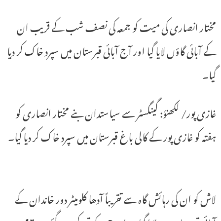
مختار انصاری کی میت کو جمعہ کی نصف شب کے قریب ان
کے آبائی گاؤں لایا گیا اور آج آبائی قبرستان میں سپرد خاک کر دیا
گیا۔
غازی پور/ لکھنؤ: گینگسٹر سے سیاستدان بنے مختار انصاری کو
ہفتہ کو غازی پور کے کالی باغ قبرستان میں سپرد خاک کر دیا گیا۔
لاش کو ان کی رہائش گاہ سے تقریباً آدھا کلومیٹر دور خاندان کے