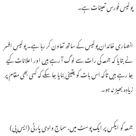
پولیس فورس تعینات ہے۔
انصاری خاندان پولیس کے ساتھ تعاون کر رہا ہے۔ پولیس افسر
نے بتایا کہ جمعہ کی رات سے لوگ آ رہے ہیں اور اعلانات کیے
جا رہے ہیں تاکہ اس بات کو یقینی بنایا جا سکے کہ کسی بھی مقام پر
زیادہ بھیڑ نہ ہو۔
جمعہ کو ایکس پر ایک پوسٹ میں، سماج وادی پارٹی (ایس پی)