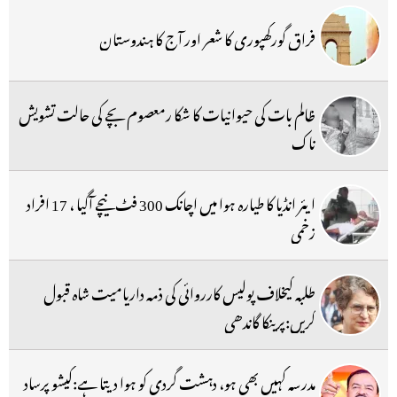
فراق گورکھپوری کا شعر اور آج کا ہندوستان
ظالم بات کی حیوانیات کا شکا رمعصوم بچے کی حالت تشویش
ناک
ایئر انڈیا کا طیارہ ہوا میں اچانک 300 فٹ نیچے آگیا ، 17 افراد
زخمی
طلبہ کیخلاف پولیس کارروائی کی ذمہ داریامیت شاہ قبول
کریں:پرینکا گاندھی
مدرسہ کہیں بھی ہو، دہشت گردی کو ہوا دیتا ہے:کیشو پرساد