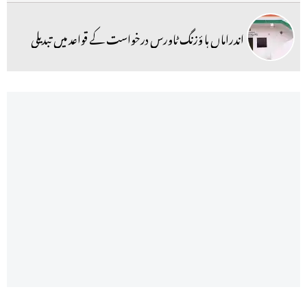
اندراماں ہا ؤزنگ ٹاورس درخواست کے قواعد میں تبدیلی