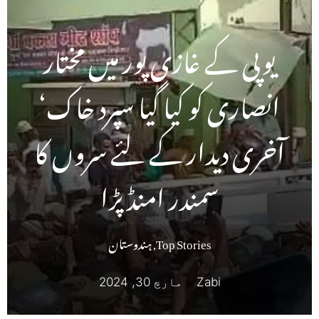
یوپی کے غازی پور میں مختار
انصاری کو کیا گیا سپرد خاک‘
آخری دیدار کے لئے سروں کا
سمندر امنڈ پڑا
Top Stories
,
ہندوستان
Zabi
مارچ 30, 2024