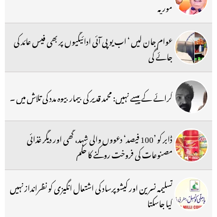
موریہ
عوام جان لیں ‘ اب یو پی آئی ادائیگیوں پر بھی فیس عائد کی
جائے گی
کرائے کے پیسے نہیں: محمد قدیر کی بیمار بیوہ مدد کی تلاش میں ۔
ڈابر کو ’100 فیصد‘ دعووں والی شہد، گھی اور دیگر غذائی
مصنوعات کی فروخت روکنے کا حکم
تسلیمہ نسرین اور کیشوپرساد کی اشتعال انگیزی کو نظرانداز نہیں
کیا جاسکتا