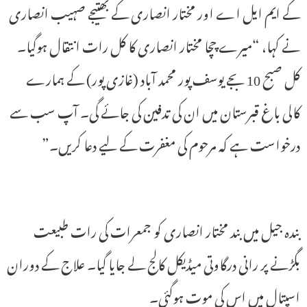
کے ایم ایل اے اور مختار انصاری کے بھتیجے صہیب انصاری
نے کہا، “میرے چچا مختار انصاری کا کل رات انتقال ہوگیا۔
کل صبح 10 بجے یوسف پور محمد آباد (غازی پور) کے ہمارے
کالی باغ قبرستان میں ان کی تدفین کی جائے گی۔ آپ سب سے
درخواست ہے کہ مرحوم کی مغفرت کے لیے دعا کریں۔”
بندہ جیل میں بند مختار انصاری کو جمعرات کی رات طبیعت
بگڑنے پر رانی درگاوتی میڈیکل کالج لے جایا گیا۔ علاج کے دوران
اسپتال میں اس کی موت ہوگئی۔