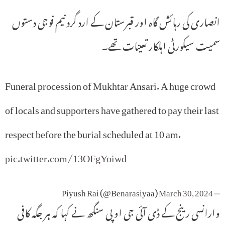
انصاری کی رہائش گاہ اور قبرستان کے ارد گرد نیم فوجی دستوں
سمیت سیکورٹی اہلکار تعینات تھے۔
Funeral procession of Mukhtar Ansari. A huge crowd
of locals and supporters have gathered to pay their last
respect before the burial scheduled at 10 am.
pic.twitter.com/13OFgYoiwd
March 30, 2024
— Piyush Rai (@Benarasiyaa)
وارانسی رینج کے ڈی آئی جی او پی سنگھ نے کہا کہ ہر جگہ کافی