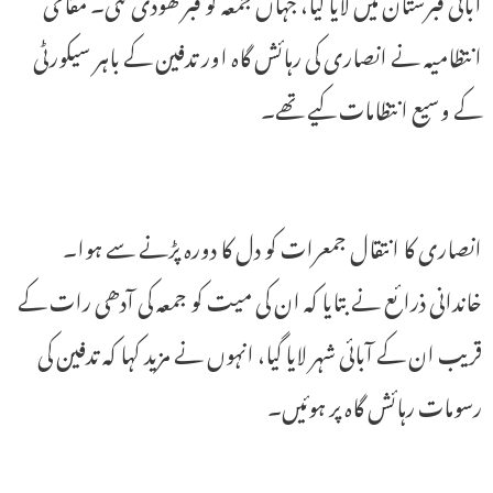
آبائی قبرستان میں لایا گیا، جہاں جمعہ کو قبر کھودی گئی۔ مقامی
انتظامیہ نے انصاری کی رہائش گاہ اور تدفین کے باہر سیکورٹی
کے وسیع انتظامات کیے تھے۔
انصاری کا انتقال جمعرات کو دل کا دورہ پڑنے سے ہوا۔
خاندانی ذرائع نے بتایا کہ ان کی میت کو جمعہ کی آدھی رات کے
قریب ان کے آبائی شہر لایا گیا، انہوں نے مزید کہا کہ تدفین کی
رسومات رہائش گاہ پر ہوئیں۔