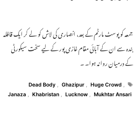
جمعہ کو پوسٹ مارٹم کے بعد، انصاری کی لاش کو لے کر ایک قافلہ
بندہ سے ان کے آبائی مقام غازی پور کے لیے سخت سیکورٹی
کے درمیان روانہ ہوا۔ ۔
Tags
Dead Body
,
Ghazipur
,
Huge Crowd
,
Janaza
,
Khabristan
,
Lucknow
,
Mukhtar Ansari