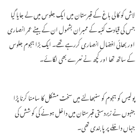
لاش کو کالی باغ کے قبرستان میں ایک جلوس میں لے جایا گیا
جس کی قیادت کنبہ کے ممبران بشمول ان کے بیٹے عمر انصاری
اور بھائی افضال انصاری کررہے تھے۔ ایک بڑا ہجوم جلوس
کے ساتھ تھا اور کچھ نے نعرے بھی لگائے۔
پولیس کو ہجوم کو سنبھالنے میں سخت مشکل کا سامنا کرنا پڑا
جنہوں نے زبردستی قبرستان میں داخل ہونے کی کوشش کی
جہاں داخلے پر پابندی تھی۔