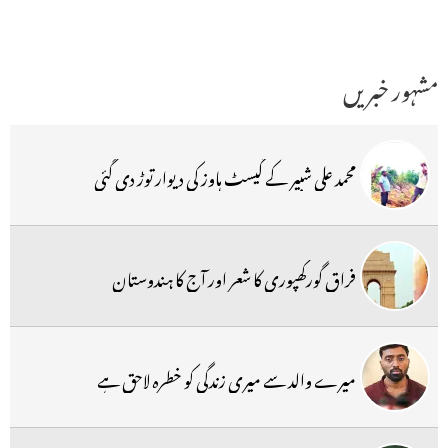
مشہور خبریں
محمد علی شبیر کے گیسٹ ہاوز کی دیوار توڑ دی گئی
فراق گورکھپوری کا شعر اور آج کا ہندوستان
میرے والد سے میری زندگی کو خطرہ لاحق ہے