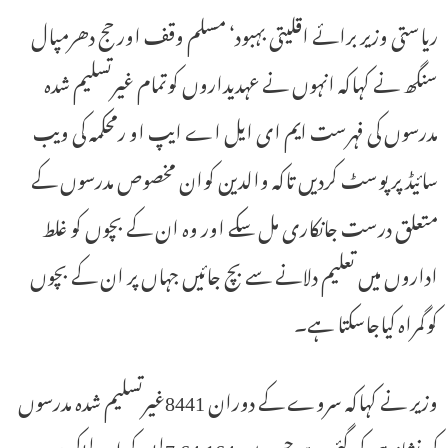
ریاستی وزیر برائے اقلیتی بہبود‘ مسلم وقف اور حج دھرمپال
سنگھ نے کہاکہ انہوں نے عہدیداروں کوتمام غیرتسلیم شدہ
مدرسوں کی فہرست ایم ای ایل اے ایپ او رمحکمہ کی ویب
سائیڈ پر پوسٹ کردیں تاکہ والدین کوان مخصوص مدرسوں کے
متعلق درست جانکاری مل سکے اور وہ ان کے بچوں کو غلط
اداروں میں تعلیم دلانے سے بچ جائیں جہاں پر ان کے بچوں
کوگمراہ کیاجاسکتا ہے۔
وزیر نے کہاکہ سروے کے دوران 8441غیرتسلیم شدہ مدرسوں
کی نشاندہی کی گئی ہے جس میں 7,64,164لڑکے او رلڑکیوں