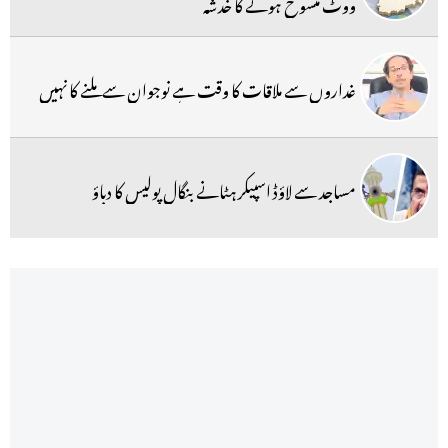
ووٹ منسوخ ہونے کا خدشہ
غداروں سے ملاقات کا وقت ہے نوجوان سے ملنے کا نہیں
مساجد سے لاؤڈ اسپیکر ہٹانے بنگال پولیس کا دباؤ