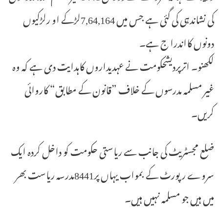
کی نشاندہی کی گئی ہے جس میں 7,64,164لڑکے او رلڑکیوں
دونوں کااندرا ج ہے۔
لکھنو۔ اترپردیشحکومت نے عہدیداروں کاہدایت دی ہے کہ وہ
غیر مسلمہ مدرسوں کے خلاف ”قانون کے مطابق“ کاروائی
کریں۔
ضلع مجسٹریٹ کی جانب سے ریاستی حکومت کو داخل کردہ ایک
سروے رپورٹ کے بمواب یہاں پر8441مدرسہ ریاست بھر
میں ہیں جو مسلمہ نہیں ہیں۔