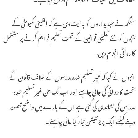
سنگھ نے عہدیداروں کو ہدایت دی ہے کہ اقلیتی کمیونٹی کے
بچوں کو نئے تعلیمی قوانین کے تحت تعلیم فراہم کرنے پر مشتمل
کاروائی انجام دیں۔
انہوں نے کہاکہ غیر تسلیم شدہ مدرسوں کے خلاف قانون کے
تحت کاروائی کی جانی چاہئے اور اب تک جن غیر تسلیم شدہ
مدراس کی نشاندہی کی گئی ہے ان کے بارے میں واضح تصویر
دینے کیلئے ایک پریزنٹیشن تیار کیاجانی چاہئے۔