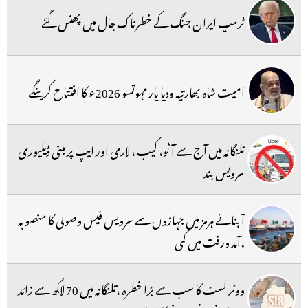
ٹرمپ ایران جنگ کے خطرناک جال میں پھنس گئے
امیت شاہ بھارتیہ ودیا پار مہوتسو 2026ء کا افتتاح کرینگے
تلنگانہ میں آج سے آٹو، کیب ، لاری اور ایپ پر مبنی ڈیلیوری
سرویس بند
آبنائے ہرمز میں جہازوں سے سرویس فیس وصولی کا منصوبہ
،آمد ورفت میں کمی
ووٹر لسٹ کا سب سے بڑا خطرہ ،تلنگانہ میں 70 لاکھ سے زائد