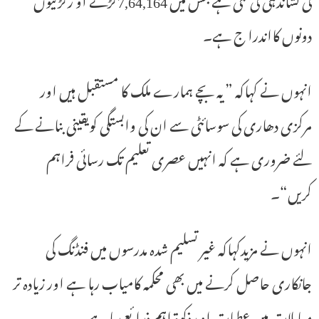
دونوں کااندرا ج ہے۔
انہوں نے کہاکہ ”یہ بچے ہمارے ملک کا مستقبل ہیں اور
مرکزی دھاری کی سوسائٹی سے ان کی وابستگی کویقینی بنانے کے
لئے ضروری ہے کہ انہیں عصری تعلیم تک رسائی فراہم
کریں“۔
انہوں نے مزیدکہاکہ غیر تسلیم شدہ مدرسوں میں فنڈنگ کی
جانکاری حاصل کرنے میں بھی محکمہ کامیاب رہا ہے اور زیادہ تر
معاملات میں عطیات او رذکوۃ اہم ذرائع رہا ہے۔