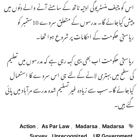
اس کو چیف منسٹر یوگی ادتیہ ناتھ کے سامنے آنے والے دنوں میں
پیش کیاجائے گا۔ مدرسوں کے متعلق سروے 10ستمبر کو
ریاستی حکومت کے احکامات پر شروع ہوا تھا۔
ریاستی حکومت اب بھی یہی کہہ رہی ہے کہ مدرسوں میں تعلیم
کی سطح میں بہتری لانے کے لئے ہی اس سروے کا استعمال
کیاجائے گا۔سب سے زیادہ غیر تسلیم شدہ مدرسے مرآباد میں پائی
گئے ہیں۔
Tags
Action
,
As Par Law
,
Madarsa
,
Madarsa
Survey
,
Unrecognized
,
UP Government