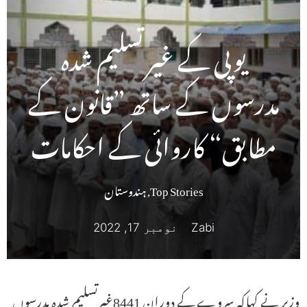
یوپی کے غیر تسلیم شدہ
مدرسوں کے ساتھ ”قانون کے
مطابق“ کاروائی کے احکامات
Top Stories
,
ہندوستان
Zabi
نومبر 17, 2022
وزیر نے کہاکہ سروے کے دوران 8441غیرتسلیم شدہ مدرسوں