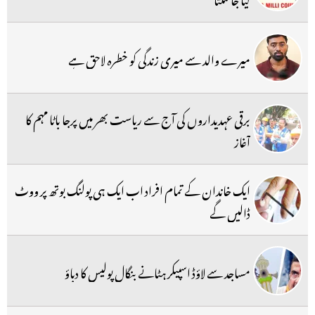
میرے والد سے میری زندگی کو خطرہ لاحق ہے
برقی عہدیداروں کی آج سے ریاست بھر میں پرجا باٹا مہم کا
آغاز
ایک خاندان کے تمام افراد اب ایک ہی پولنگ بوتھ پر ووٹ
ڈالیں گے
مساجد سے لاؤڈ اسپیکر ہٹانے بنگال پولیس کا دباؤ