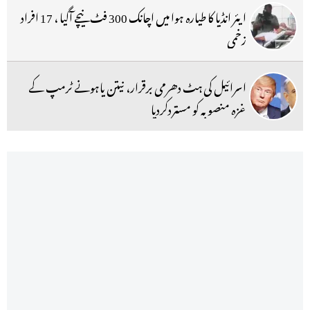
ایئر انڈیا کا طیارہ ہوا میں اچانک 300 فٹ نیچے آگیا ، 17 افراد
زخمی
اسرائیل کی ہٹ دھرمی برقرار، نیتن یاہونے ٹرمپ کے
غزہ منصوبہ کو مستردکردیا