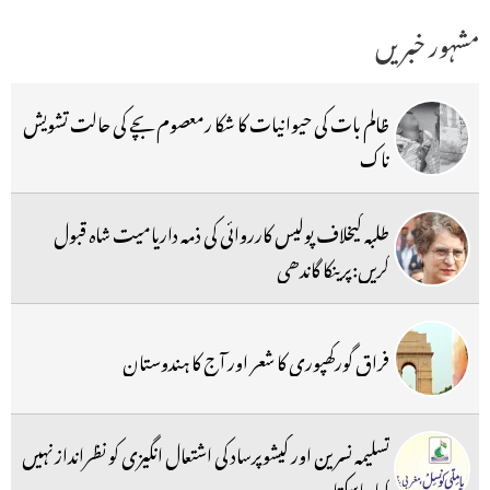
مشہور خبریں
ظالم بات کی حیوانیات کا شکا رمعصوم بچے کی حالت تشویش
ناک
طلبہ کیخلاف پولیس کارروائی کی ذمہ داریامیت شاہ قبول
کریں:پرینکا گاندھی
فراق گورکھپوری کا شعر اور آج کا ہندوستان
تسلیمہ نسرین اور کیشوپرساد کی اشتعال انگیزی کو نظرانداز نہیں
کیا جاسکتا