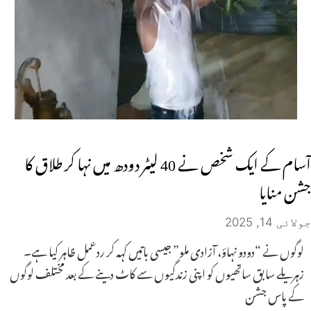
آسام کے ایک شخص نے 40 لیٹر دودھ میں نہا کر طلاق کا
جشن منایا
جولائی 14, 2025
لوگوں نے “دودو نہاؤ، آزادی ملو” جیسی باتیں کہہ کر ردعمل ظاہر کیا ہے۔
زہریلے سابق ساتھیوں کو اپنی زندگیوں سے کاٹ دینے کے بعد مختلف لوگوں
کے پاس جشن