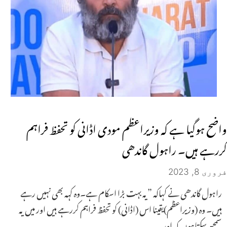
واضح ہوگیا ہے کہ وزیراعظم مودی اڈانی کو تحفظ فراہم
کررہے ہیں۔ راہول گاندھی
فروری 8, 2023
راہول گاندھی نے کہاکہ ”یہ بہت بڑا اسکام ہے۔وہ کہہ بھی نہیں رہے
ہیں۔ وہ (وزیراعظم)یقینا اس (اڈانی) کو تحفظ فراہم کررہے ہیں اور میں یہ
سمجھ سکتاہوں کہ اور