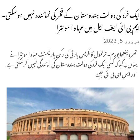
ایک فرد کی دولت ہندوستان کے فخر کی نمائندہ نہیں ہوسکتی۔
ایم بی ائی ایف ایل میں مہاوا موئترا
فروری 5, 2023
تھرونینتھاپورم۔ ترنمول کانگریس پارٹی کی رکن پارلیمنٹ مہاوا موئترا نے
یہاں پر کہاکہ کسی ایک فرد کی دولت ہندوستان کی نمائندگی نہیں کرسکتی ہے
اور ایس ای بی ائی جیسے