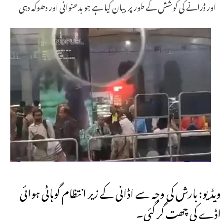
اور ڈرانے کی کوشش کے طور پر بیان کیا ہے جو بدعنوانی اور دھوکہ دہی
ویڈیو: بارش کی وجہ سے اڈانی کے زیر انتظام گوہاٹی ہوائی
اڈے کی چھت گر گئی۔