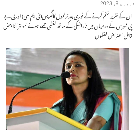
فروری 8, 2023
ان کے تقریر ختم کرنے کے فوری بعد ترنمول کانگریس(ٹی ایم سی) اوربی جے
پی ممبرس کے درمیان میں ناراضگی کے ساتھ لفظی حملے ہوئے‘موئترا کا بعض
قابل اعتراض لفظوں