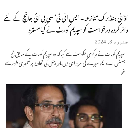
اڈانی ہنڈ برگ تنازعہ۔ ایس ائی ٹی‘ سی بی ائی جانچ کے لئے
دائر کردہ درخواست کو سپریم کورٹ نے کیامسترد
جنوری 3, 2024
سپریم کورٹ نے مرکزی حکومت سے کہاکہ وہ سپریم کورٹ کے سابق جج
جسٹس اے ایم سپرے کی سربراہی میں ماہر پینل کی تجاویز پر تعمیر ی طور سے
غو