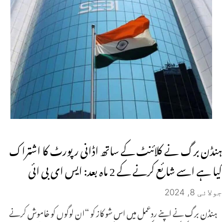
ہنڈن برگ نے کلائنٹ کے ساتھ اڈانی رپورٹ کا اشتراک
کیا ہے اسے شائع کرنے کے 2 ماہ بعد: ایس ای بی ائی
جولائی 8, 2024
ہنڈن برگ نے اپنے ردعمل میں اس شو کاز کو “ان لوگوں کو خاموش کرنے