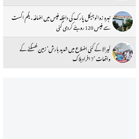
نہرو زوالوجیکل پارک کی داخلہ فیس میں اضافہ ، یکم اگست
سے فیس 120 روپئے کردی گئی
کیرالا کے کئی اضلاع میں شدید بارش‘ زمین کھسکنے کے
واقعات ‘7 افراد ہلاک