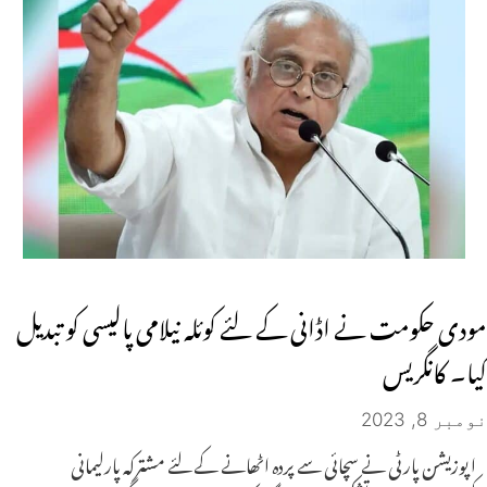
مودی حکومت نے اڈانی کے لئے کوئلہ نیلامی پالیسی کو تبدیل
کیا۔ کانگریس
نومبر 8, 2023
اپوزیشن پارٹی نے سچائی سے پردہ اٹھانے کے لئے مشترکہ پارلیمانی