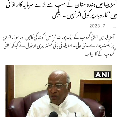
آسڑیلیا میں ہندوستان کے سب سے بڑے سرمایہ کار اڈانی
ہیں‘ کاروبار پر کوئی اثر نہیں۔ ایلچی
مارچ 7, 2023
آسڑیلیا میں اڈانی گروپ کے ایک پورٹ ٹرمنل‘ کوئلہ کی کانیں اور سولار انرجی
پراجکٹ چلاتا ہے۔نئی دہلی۔ آسڑیلیائی ہائی کمشنر بیری او فیرل نے کہاکہ اڈانی
گروپ کے کامیاب