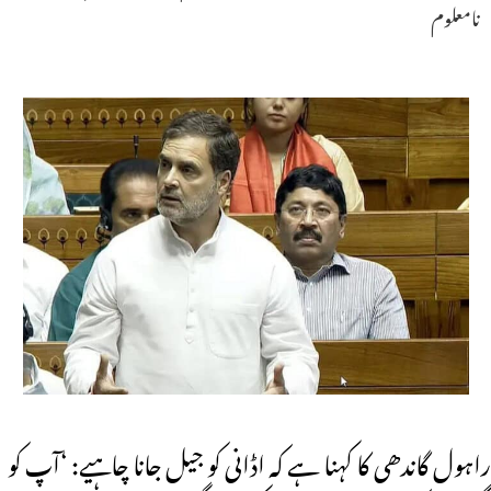
نامعلوم
راہول گاندھی کا کہنا ہے کہ اڈانی کو جیل جانا چاہیے: ‘آپ کو