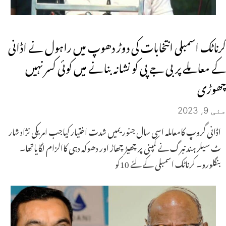
کرناٹک اسمبلی انتخابات کی دوڑ دھوپ میں راہول نے اڈانی
کے معاملے پر بی جے پی کو نشانہ بنانے میں کوئی کسر نہیں
چھوڑی
مئی 9, 2023
اڈانی گروپ کامعاملہ اسی سال جنوریمیں شدت اختیار کیاجب امریکی نژاد شار
ٹ سیلر ہندنبرگ نے کمپنی پر چھیڑ چھاڑ اور دھوکہ دہی کاالزام لگایاتھا۔
بنگلورو۔ کرناٹک اسمبلی کے لئے 10کو