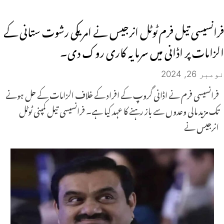
فرانسیسی تیل فرم ٹوٹل انرجیس نے امریکی رشوت ستانی کے
الزامات پر اڈانی میں سرمایہ کاری روک دی۔
نومبر 26, 2024
فرانسیسی فرم نے اڈانی گروپ کے افراد کے خلاف الزامات کے حل ہونے
تک مزید مالی وعدوں سے باز رہنے کا عہد کیا ہے۔ فرانسیسی تیل کمپنی ٹوٹل
انرجیس نے