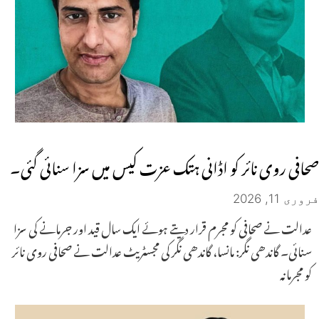
صحافی روی نائر کو اڈانی ہتک عزت کیس میں سزا سنائی گئی۔
فروری 11, 2026
عدالت نے صحافی کو مجرم قرار دیتے ہوئے ایک سال قید اور جرمانے کی سزا
سنائی۔ گاندھی نگر: مانسا، گاندھی نگر کی مجسٹریٹ عدالت نے صحافی روی نائر
کو مجرمانہ