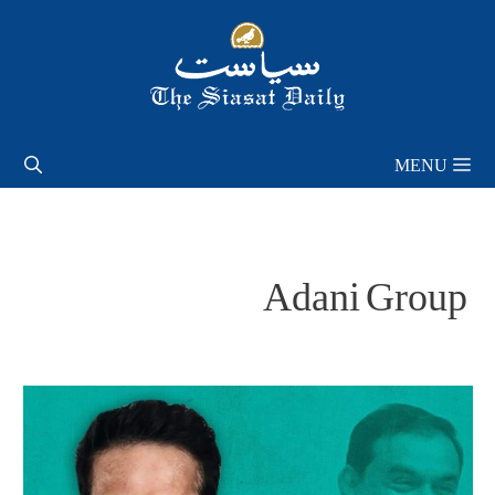
Skip
to
content
MENU
Adani Group