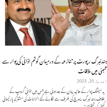
ہندنبرگ رپورٹ پر تنازعہ کے درمیان گوتم اڈانی کی پوار سے
ممبئی میں ملاقات
اپریل 20, 2023
یہ میٹنگ پوار کے حالیہ بیان کے بعدہوئی ہے جس میں اڈانی گروپ کے
خلاف ہند نبرگ ریسرچ کی طرف سے لگائے گئے الزامات کی مشترکہ پارلیمانی
کمیٹی کی تحقیقات