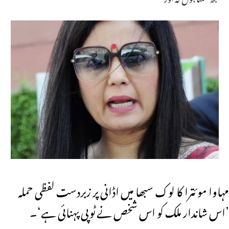
مہاوا موئترا کا لوک سبھا میں اڈانی پر زبردست لفظی حملہ
’اس شاندار ملک کو اس شخص نے ٹوپی پہنائی ہے‘۔