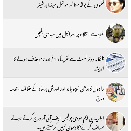
فلموں کے بولڈ مناظر سوشل میڈیا پر شیئر
غزہ سے انخلاء پر اسرائیل میں سیاسی ہلچل
تلنگانہ ووٹر لسٹ سے تقریباً 15 فیصد نام حذف ہونے کا
اندیشہ
راہول گاندھی ‘ پپو یادو اور اودیش پرساد کے خلاف مقدمہ
درج
اداریہ: پی ایم مودی پولیس ایف آئی آر درج کرتے ہوئے
'معاف کرنے' کا دعوی نہیں کرسکتے ہیں۔