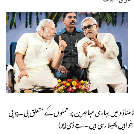
تاملناڈو میں بہاری مہاجرین پر حملوں کے متعلق بی جے پی
افواہیں پھیلا رہی ہیں۔ جے ڈی(یو)