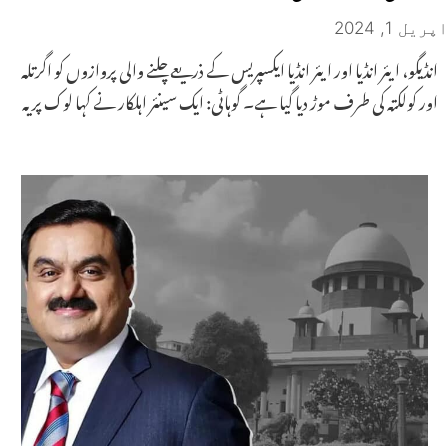
اپریل 1, 2024
انڈیگو، ایئر انڈیا اور ایئر انڈیا ایکسپریس کے ذریعے چلنے والی پروازوں کو اگرتلہ
اور کولکتہ کی طرف موڑ دیا گیا ہے۔ گوہاٹی: ایک سینئر اہلکار نے کہا لوک پریہ