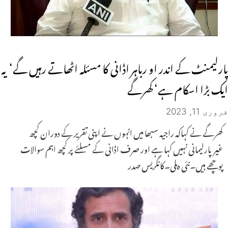
پارلیمنٹ کے اندر او رباہر اڈانی کا مسئلہ اٹھاتے رہیں گے‘ یہ
ایک بڑا اسکام ہے‘ کھرگے
فروری 11, 2023
کھرگے نے کہاکہ راجیہ سبھا میں انہوں نے اپنی تقریر کے دوران کچھ
غیرپارلیمانی نہیں کہا ہے اور صرف اڈانی کے مسلئے پر کچھ اہم سوالات
پوچھے ہیں۔نئی دہلی۔کانگریس صدر