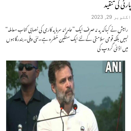
پارٹی کی تنقید
اکتوبر 29, 2023
رامیش نے کہاکہ یہ نہ صرف ایک ”عامرانہ سرمایہ کاری کی نصابی کتاب معاملہ“
نہیں بلکہ قومی سلامتی کے لئے ایک سنگین خطر ہ ہے۔نئی دہلی۔بندرگاہوں
میں اڈانی گروپ کی