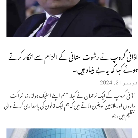
اڈانی گروپ نے رشوت ستانی کے الزام سے انکار کرتے
ہوئے کہا کہ یہ بے بنیاد ہیں۔
نومبر 21, 2024
اڈانی گروپ کے ایک ترجمان نے کہا، “ہم اپنے اسٹیک ہولڈرز، شراکت
داروں اور ملازمین کو یقین دلاتے ہیں کہ ہم ایک قانون کی پاسداری کرنے والی
تنظیم ہیں، جو