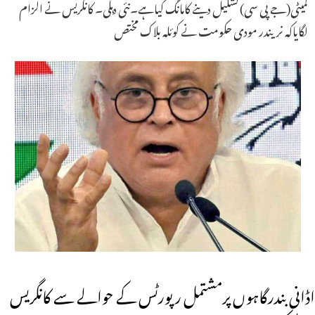
کمیٹی(جے پی سی) تشکیل دینے کامانگ کیاہے۔نئی دہلی۔ کانگریس نے الزام
لگایاکہ نریندر مودی حکومت نے کوئلہ بلاک مختص
اڈانی بندرگاہوں پرمشتمل رپورٹس کے حوالے سے کانگریس