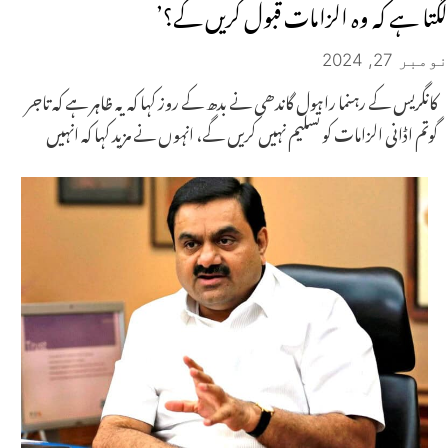
لگتا ہے کہ وہ الزامات قبول کریں گے؟’
نومبر 27, 2024
کانگریس کے رہنما راہول گاندھی نے بدھ کے روز کہا کہ یہ ظاہر ہے کہ تاجر
گوتم اڈانی الزامات کو تسلیم نہیں کریں گے، انہوں نے مزید کہا کہ انہیں