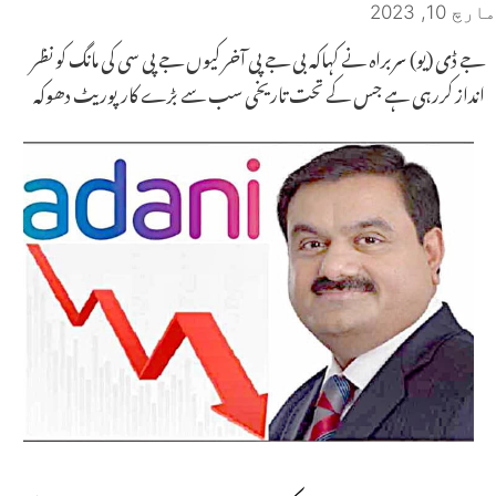
مارچ 10, 2023
جے ڈی (یو) سربراہ نے کہاکہ بی جے پی آخر کیوں جے پی سی کی مانگ کو نظر
انداز کررہی ہے جس کے تحت تاریخی سب سے بڑے کارپوریٹ دھوکہ