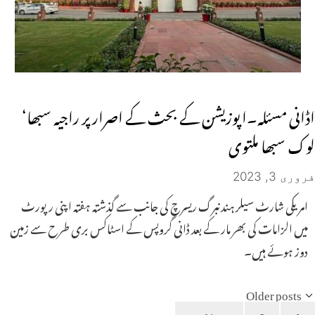
اڈانی مسئلہ۔اپوزیشن کے بحث کے اصرار پر راجیہ سبھا‘
لوک سبھا ملتوی
فروری 3, 2023
امریکی شارٹ سیلر ہندنبرگ ریسرچ کی جانب سے گذشتہ ہفتہ اپنی رپورٹ
میں الزامات کی بھر مار کے بعد ڈانی گروپس کے اسٹاکس بری طرح سے زمین
دوز ہوئے ہیں۔
Older posts
Page
Page