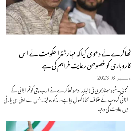
ٹھاکرے نے دعوی کیاکہ مہارشٹرا حکومت نے اس
کاروباری کو خصوصی رعایت فراہم کی ہے
دسمبر 6, 2023
ممبئی۔شیو سینا(یو بی ٹی) لیڈر ادھوٹھاکرے نے ارب پتی گوتم اڈانی کے
اڈانی گروپ کے خلاف محاذ کھول دیاہے۔ مذکورہ لیڈر جس نے اپنی ہی پارٹی
میں بغاوت کی وجہہ