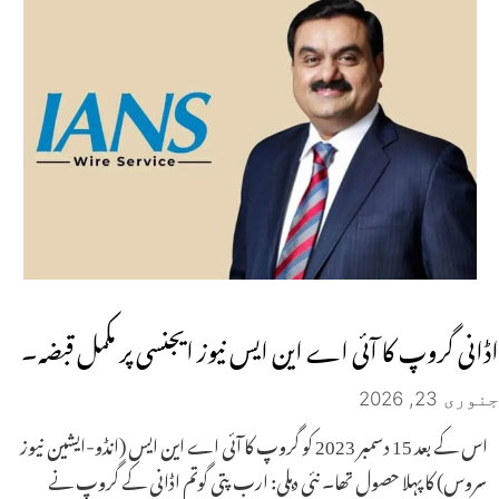
اڈانی گروپ کا آئی اے این ایس نیوز ایجنسی پر مکمل قبضہ۔
جنوری 23, 2026
اس کے بعد 15 دسمبر 2023 کو گروپ کا آئی اے این ایس (انڈو-ایشین نیوز
سروس) کا پہلا حصول تھا۔ نئی دہلی: ارب پتی گوتم اڈانی کے گروپ نے