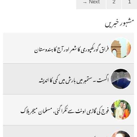
→
Next
2
1
مشہور خبریں
فراق گورکھپوری کا شعر اور آج کا ہندوستان
اگست ۔ ستمبر میں بارش میں کمی کا اندیشہ
فوج کی گاڑی اونٹ سے ٹکرا گئی، مسلمان میجر ہلاک