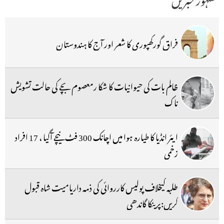
فراق گورکھپوری کا شعر اور آج کا ہندوستان
ظالم بات کی حیوانیات کا شکا رمعصوم بچے کی حالت تشویش
ناک
ایئر انڈیا کا طیارہ ہوا میں اچانک 300 فٹ نیچے آگیا ، 17 افراد
زخمی
طلبہ کیخلاف پولیس کارروائی کی ذمہ داریامیت شاہ قبول
کریں:پرینکا گاندھی