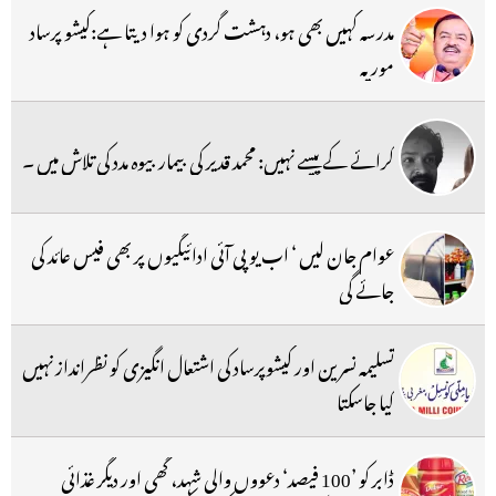
مدرسہ کہیں بھی ہو، دہشت گردی کو ہوا دیتا ہے:کیشو پرساد
موریہ
کرائے کے پیسے نہیں: محمد قدیر کی بیمار بیوہ مدد کی تلاش میں ۔
عوام جان لیں ‘ اب یو پی آئی ادائیگیوں پر بھی فیس عائد کی
جائے گی
تسلیمہ نسرین اور کیشوپرساد کی اشتعال انگیزی کو نظرانداز نہیں
کیا جاسکتا
ڈابر کو ’100 فیصد‘ دعووں والی شہد، گھی اور دیگر غذائی