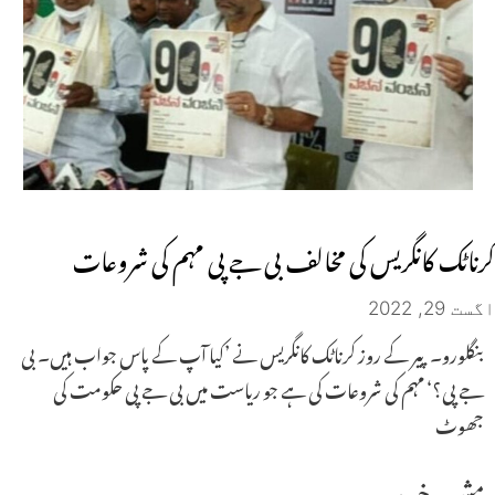
کرناٹک کانگریس کی مخالف بی جے پی مہم کی شروعات
اگست 29, 2022
بنگلورو۔ پیر کے روز کرناٹک کانگریس نے ’کیا آپ کے پاس جواب ہیں۔ بی
جے پی؟‘ مہم کی شروعات کی ہے جو ریاست میں بی جے پی حکومت کی
جھوٹ
مشہور خبریں