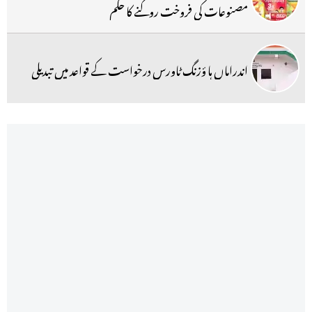
مصنوعات کی فروخت روکنے کا حکم
اندراماں ہا ؤزنگ ٹاورس درخواست کے قواعد میں تبدیلی