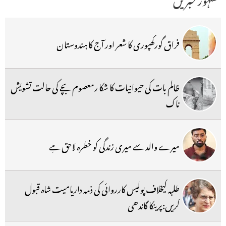
فراق گورکھپوری کا شعر اور آج کا ہندوستان
ظالم بات کی حیوانیات کا شکا رمعصوم بچے کی حالت تشویش
ناک
میرے والد سے میری زندگی کو خطرہ لاحق ہے
طلبہ کیخلاف پولیس کارروائی کی ذمہ داریامیت شاہ قبول
کریں:پرینکا گاندھی