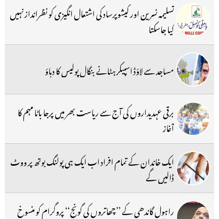
تسلیمہ نسرین اور کیشوپرساد کی اشتعال انگیزی کو نظرانداز نہیں
کیا جاسکتا
مساجد سے لاؤڈ اسپیکر ہٹانے بنگال پولیس کا دباؤ
برقی عہدیداروں کی آج سے ریاست بھر میں پرجا باٹا مہم کا
آغاز
ایک خاندان کے تمام افراد اب ایک ہی پولنگ بوتھ پر ووٹ
ڈالیں گے
راہول گاندھی کے ’’چھاتروں کی گونج‘‘ پروگرام کو منسوخ