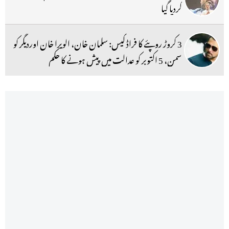
کردیا گیا
3 کروڑ روپئے کا فراڈ کیس: سلمان خان، الویرا خان اوردیگر کو
سمن، 5 اکتوبر کو عدالت میں پیش ہونے کا حکم