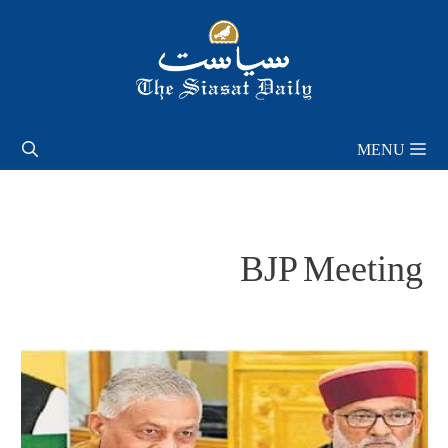
Skip
to
content
MENU
BJP Meeting