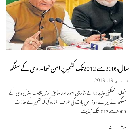
سال2005سے 2012تک کشمیر پرامن تھا۔ وی کے سنگھ
فروری 19, 2019
شملہ۔ مملکتی وزیر برائے خارجی امور اور سابق آرمی چیف جنرل وی کے
سنگھ نے پیر کے روز اس بات کی طرف اشارہ کیاکہ کشمیر کے حالات
2005سے 2012تک نہایت
مشہور خبریں