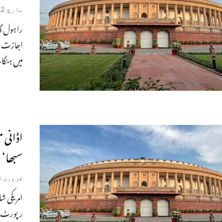
مارچ 22, 2023
راہول گا
اجازت م
میں ہنگا
اڈانی 
سبھا‘ 
فروری 3, 2023
امریکی ش
رپورٹ می