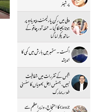
پر شیئر
دہلی میں رکن پارلیمنٹ پپو یادو پر
جوتا پھینکا گیا ۔ حملہ آور چاقو کے
ساتھ پکڑ لیا گیا
اگست ۔ ستمبر میں بارش میں کمی کا
اندیشہ
ججس کے تقررات میں شفافیت
نہیں، جسٹس اجل بھویاں کا سنسنی
خیز ریمارک
GenZ کا احتجاج، وزیراعظم سے