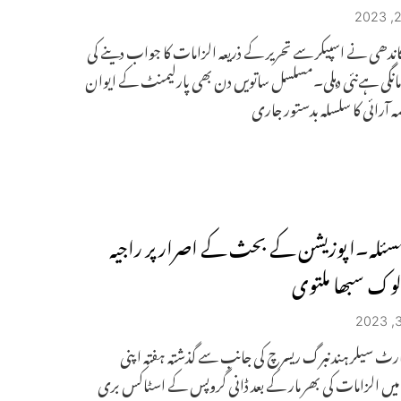
ندھی نے اسپیکر سے تحریر کے ذریعہ الزامات کا جواب دینے کی
انگی ہےنئی دہلی۔مسلسل ساتویں دن بھی پارلیمنٹ کے ایوان
مہ آرائی کا سلسلہ بدستور جاری
مسئلہ۔اپوزیشن کے بحث کے اصرار پر راجیہ
لوک سبھا ملتوی
ارٹ سیلر ہندنبرگ ریسرچ کی جانب سے گذشتہ ہفتہ اپنی
ں الزامات کی بھر مار کے بعد ڈانی گروپس کے اسٹاکس بری