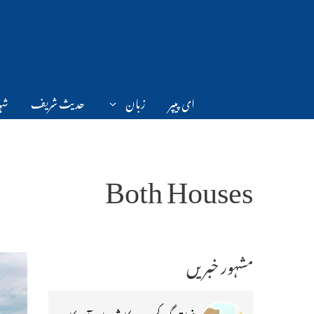
Ski
t
conten
ای پیپر
زبان
حدیث شریف
شہر
Both Houses
مشہور خبریں