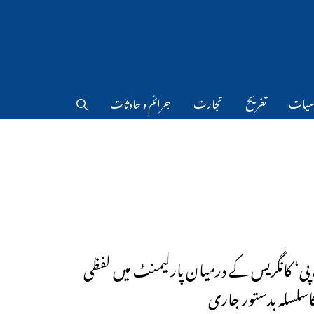
سیات
تفریح
تجارت
جرائم و حادثات
پی‘ کانگریس کے درمیان پارلیمنٹ میں لفظی
سلسلہ بدستور جاری