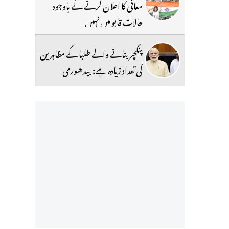
معافی کا اعلان کرنے کے باوجود
حالات قابو میں نہیں
پنکچر بنانے والے طلبا کے مظاہرین
کی تعداد زیادہ ہے: بیدھوری