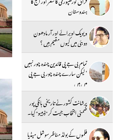
فراق گورکھپوری کا شعر اور آج کا
ہندوستان
ویویک اوبرائے اور آر مادھون
دوبئی میں کیوں مقیم ہیں ؟
تمام بی جے پی قائدین چندہ چور نہیں
‘ لیکن سارے چندہ چور بی جے پی
میں ہیں
پرشانت کشور نے تاریخی بانکی پور
ضمنی انتخاب جیت کر ''ڈیبیو'' کیا۔
فلموں کے بولڈ مناظر سوشل میڈیا