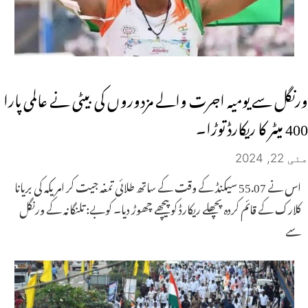
ورنگل سے یومیہ اجرت والے مزدوروں کی بیٹی نے عالمی پارا
400 میٹر کا ریکارڈ توڑا۔
مئی 22, 2024
اس نے 55.07 سیکنڈ کے وقت کے ساتھ طلائی تمغہ جیت کر امریکہ کی بریانا
کلارک کے قائم کردہ پچھلے ریکارڈ کو پیچھے چھوڑ دیا۔ کوبے: تلنگانہ کے ورنگل
سے