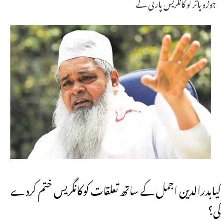
جوڑو یاتر کو کانگریس پارٹی کے
کیابدرالدین اجمل کے ساتھ تعلقات کوکانگریس ختم کردے
گی؟