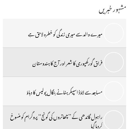
مشہور خبریں
میرے والد سے میری زندگی کو خطرہ لاحق ہے
فراق گورکھپوری کا شعر اور آج کا ہندوستان
مساجد سے لاؤڈ اسپیکر ہٹانے بنگال پولیس کا دباؤ
راہول گاندھی کے ’’چھاتروں کی گونج‘‘ پروگرام کو منسوخ
کردیا گیا