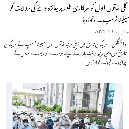
اگلی خاتون اول کو سرکاری طور پر جائزہ دینے کی روایت کو
میلینا ٹرمپ نے توڑدیا
جنوری 19, 2021
واشنگٹن۔ امریکہ کی تاریخ میں پہلی مرتبہ خاتون اول میلینا ٹرمپ نے امریکہ کی
تاریخ میں پہلی مرتبہ وائٹ ہاوز کے اپنے دوسرے او رتیسرے منزل کے
پرائیوٹ لیونگ کوارٹرس