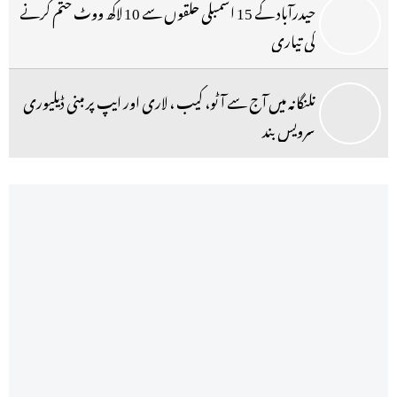
حیدرآباد کے 15 اسمبلی حلقوں سے 10 لاکھ ووٹ ختم کرنے
کی تیاری
تلنگانہ میں آج سے آٹو، کیب ، لاری اور ایپ پر مبنی ڈیلیوری
سرویس بند