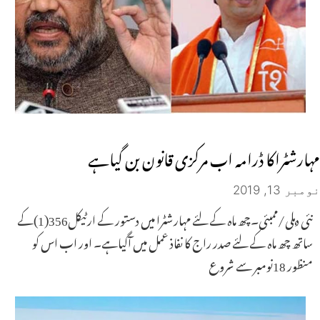
مہارشٹراکا ڈرامہ اب مرکزی قانون بن گیاہے
نومبر 13, 2019
نئی دہلی/ممبئی۔چھ ماہ کے لئے مہارشٹرا میں دستور کے ارٹیکل356(1)کے
ساتھ چھ ماہ کے لئے صدر راج کا نفاذ عمل میں آگیاہے۔ اور اب اس کو
منظور 18نومبر سے شروع