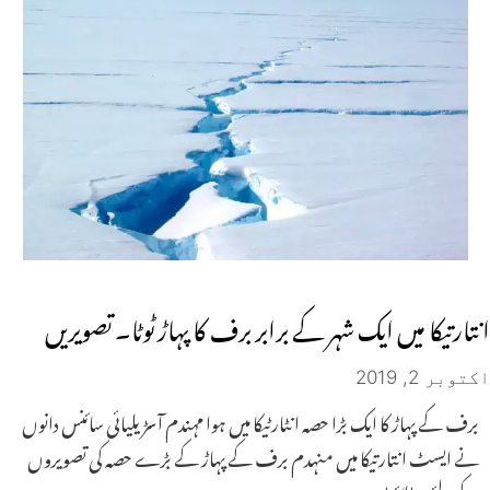
انتارتیکا میں ایک شہر کے برابر برف کا پہاڑ ٹوٹا۔ تصویریں
اکتوبر 2, 2019
برف کے پہاڑ کا ایک بڑا حصہ انٹارٹیکا میں ہوا مہندم آسڑیلیائی سائنس دانوں
نے ایسٹ انتارتیکا میں منہدم برف کے پہاڑ کے بڑے حصہ کی تصویروں