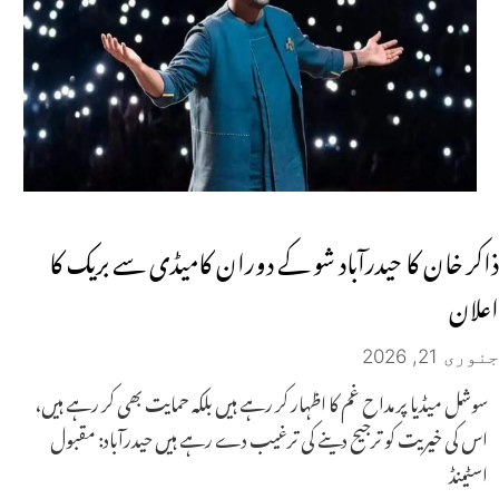
ذاکر خان کا حیدرآباد شو کے دوران کامیڈی سے بریک کا
اعلان
جنوری 21, 2026
سوشل میڈیا پر مداح غم کا اظہار کر رہے ہیں بلکہ حمایت بھی کر رہے ہیں،
اس کی خیریت کو ترجیح دینے کی ترغیب دے رہے ہیں حیدرآباد: مقبول
اسٹینڈ