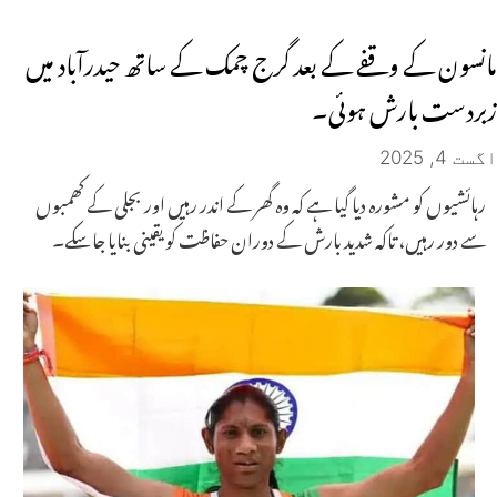
مانسون کے وقفے کے بعد گرج چمک کے ساتھ حیدرآباد میں
زبردست بارش ہوئی۔
اگست 4, 2025
رہائشیوں کو مشورہ دیا گیا ہے کہ وہ گھر کے اندر رہیں اور بجلی کے کھمبوں
سے دور رہیں، تاکہ شدید بارش کے دوران حفاظت کو یقینی بنایا جا سکے۔