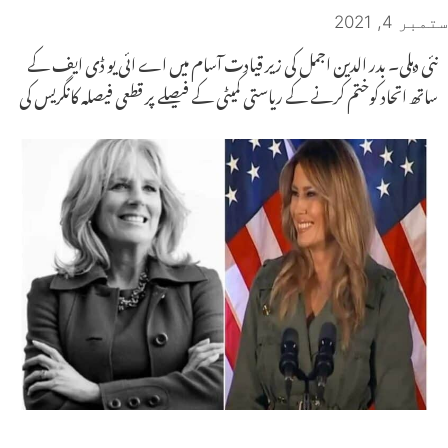
ستمبر 4, 2021
نئی دہلی۔ بدر الدین اجمل کی زیر قیادت آسام میں اے ائی یو ڈی ایف کے
ساتھ اتحاد کوختم کرنے کے ریاستی کمیٹی کے فیصلے پر قطعی فیصلہ کانگریس کی