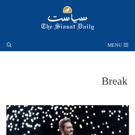
Skip
to
content
MENU
Break