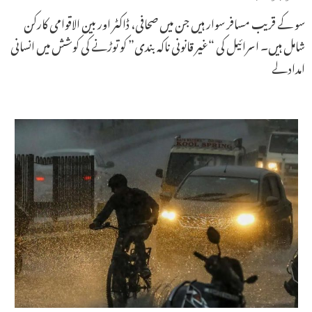
سو کے قریب مسافر سوار ہیں جن میں صحافی، ڈاکٹر اور بین الاقوامی کارکن
شامل ہیں۔ اسرائیل کی “غیر قانونی ناکہ بندی” کو توڑنے کی کوشش میں انسانی
امداد لے