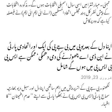
ممبئی۔ مہارشٹرا میں اسی سال اسمبلی انتخابات ہوں گے۔ مذکورہ انتخابات
کے پیش نظر کل ہند مجلس اتحاد المسلمین (ائے ائی ایم ائی ایم) نے فیصلہ
کیاہے کہ وہ پرکاش
اپنا دل کے بعد یوپی میں بی جے پی کی ایک اوراتحادی پارٹی
نے این ڈی اے چھوڑنے کی دی دھمکی‘ ممکن ہے ایس پی
بی ایس پی میں ہوں گے شامل
فروری 23, 2019
لکھنو۔بی جے پی کے اترپردیش میں اہم ساتھی اپنا دل اور سہل دیو بھارتیہ
سماج پارٹی(ایس بی ایس پی) نے بھگوا پارٹی سے اپنے ’’ عدم اطمینان ‘‘ کا
اظہار