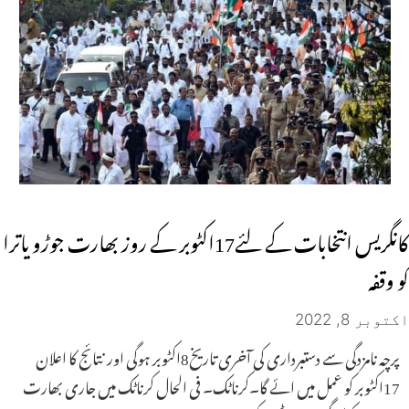
کانگریس انتخابات کے لئے17اکٹوبر کے روز بھارت جوڑو یاترا
کو وقفہ
اکتوبر 8, 2022
پرچہ نامزدگی سے دستبرداری کی آخری تاریخ8اکٹوبر ہوگی اور نتائج کا اعلان
17اکٹوبر کو عمل میں ائے گا۔کرناٹک۔ فی الحال کرناٹک میں جاری بھارت