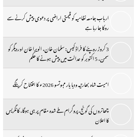
ارباب جامعہ نظامیہ کو قیمتی اراضی پر دعوی پیش کرنے سے
روکا جا رہا ہے
3 کروڑ روپئے کا فراڈ کیس: سلمان خان، الویرا خان اوردیگر کو
سمن، 5 اکتوبر کو عدالت میں پیش ہونے کا حکم
امیت شاہ بھارتیہ ودیا پار مہوتسو 2026ء کا افتتاح کرینگے
چھاتروں کی گونج،پروگرام طے شدہ مقام پر ہی ہوگا، کانگریس
کا اعلان