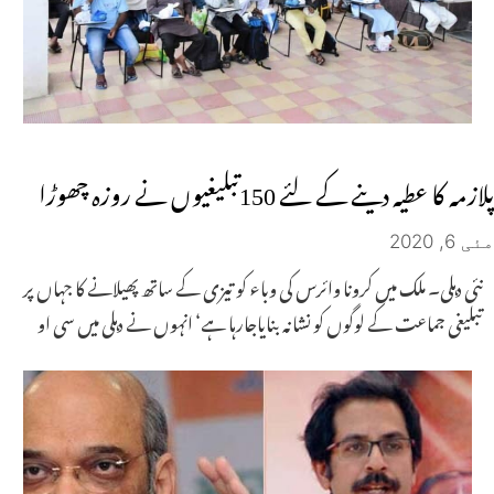
پلازمہ کا عطیہ دینے کے لئے 150تبلیغیوں نے روزہ چھوڑا
مئی 6, 2020
نئی دہلی۔ ملک میں کرونا وائرس کی وباء کو تیزی کے ساتھ پھیلانے کا جہاں پر
تبلیغی جماعت کے لوگوں کو نشانہ بنایاجارہا ہے‘ انہوں نے دہلی میں سی او