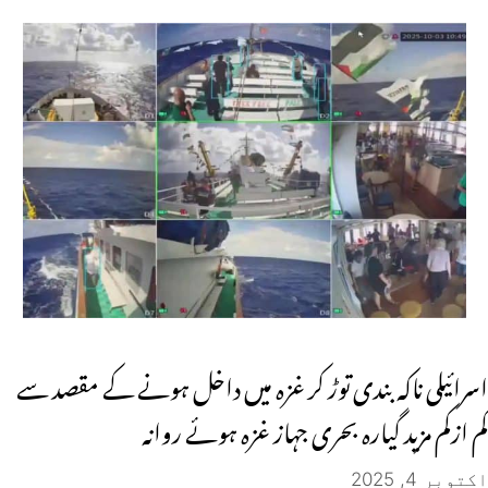
اسرائیلی ناکہ بندی توڑ کر غزہ میں داخل ہونے کے مقصد سے
کم ازکم مزید گیارہ بحری جہاز غزہ ہوئے روانہ
اکتوبر 4, 2025