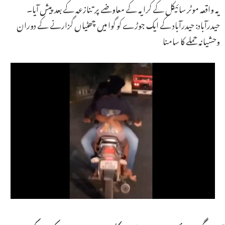
یہ واقعہ موٹر سائیکل کے کرایہ کے معاوضے پر تنازعہ کے بعد پیش آیا۔
حیدرآباد: حیدرآباد کے ایک جوڑے کو گوا میں چھٹیاں گزارنے کے دوران
وحشیانہ حملے کا سامنا