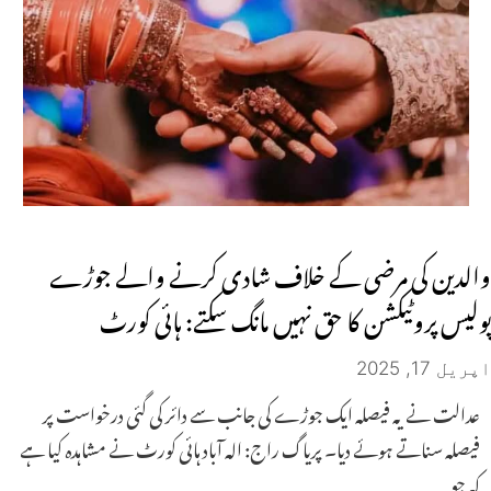
والدین کی مرضی کے خلاف شادی کرنے والے جوڑے
پولیس پروٹیکشن کا حق نہیں مانگ سکتے: ہائی کورٹ
اپریل 17, 2025
عدالت نے یہ فیصلہ ایک جوڑے کی جانب سے دائر کی گئی درخواست پر
فیصلہ سناتے ہوئے دیا۔ پریاگ راج: الہ آباد ہائی کورٹ نے مشاہدہ کیا ہے
کہ جو