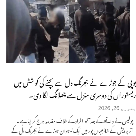
یوپی کے جوڑے نے بجرنگ دل سے بچنے کی کوشش میں
ریستوراں کی دوسری منزل سے چھلانگ لگا دی۔
جنوری 26, 2026
پولیس نے واقعے کے بعد آٹھ افراد کے خلاف مقدمہ درج کر لیا ہے۔
اترپردیش کے شاہجہاں پور میں ایک نوجوان جوڑے نے بجرنگ دل کے