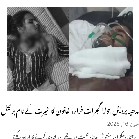
مدھیہ پردیش جوڑا گجرات فرار، خاتون کا غیرت کے نام پر قتل
جون 16, 2026
رجنی دھکڑ اور سنتوش جاٹاو محبت میں تھے اور شادی کرنے کا ارادہ رکھتے