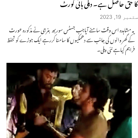
کا حق حاصل ہے۔ دہلی ہائی کورٹ
ستمبر 19, 2023
یہ مشاہدہ اس وقت سامنے آیاجب جسٹس سوربھ بنرجی نے مذکورہ عورت
کے گھر والوں کی جانب سے دھمکیوں کا سامنا کررہے ایک جوڑے کو تحفظ
فراہم کیاہے نئی دہلی۔