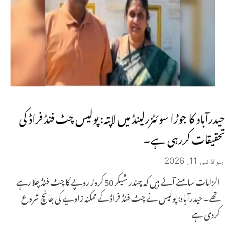
حیدرآباد کا جوڑا سوئٹزرلینڈ میں لاپتہ: پولیس چٹ فنڈ فراڈ کی
تحقیقات کررہی ہے۔
جولائی 11, 2026
الزامات سامنے آئے ہیں کہ چندر شیکر 50 کروڑ روپے کا چٹ فنڈ چلا رہے
تھے۔ حیدرآباد: پولیس نے چٹ فنڈ فراڈ کے ممکنہ زاویے کی جانچ شروع
کردی ہے