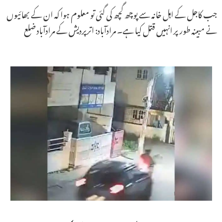
جب کاجل کے اہل خانہ سے پوچھ گچھ کی گئی تو معلوم ہوا کہ ان کے بھائیوں
نے مبینہ طور پر انہیں قتل کیا ہے۔ مرادآباد: اترپردیش کے مرادآباد ضلع