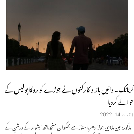
کرناٹک۔ دائیں باز و کارکنوں نے جوڑے کو روکا پولیس کے
حوالے کردیا
اگست 14, 2022
مذکورہ بین مذہبی جوڑا دھرما ستالا سے بھگوان منجوناتھ ایشوار کے درشن کے