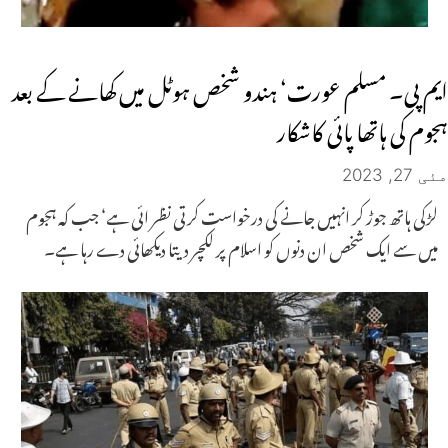
ایم پی۔ مسلم عورت‘ ہندو شخص ہوٹل میں کھانے کے بعد
ہجوم کی ہاتھا پائی کاشکار
مئی 27, 2023
لڑکی ہاتھ جوڑ کر انہیں جانے کی درخواست کرتی نظر ائی ہے‘ جب کہ ہجوم
میں سے ایک شخص ان دنوں کو اسلام پر لکچر دیتا دیکھائی دے رہا ہے۔