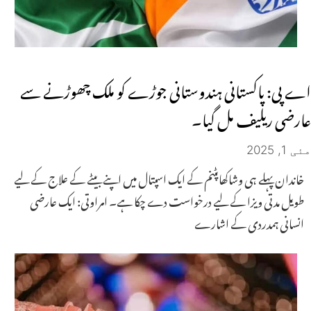
اے پی: پاکستانی ہندوستانی جوڑے کو ملک چھوڑنے سے
عارضی ریلیف مل گیا۔
مئی 1, 2025
خاندان پہلے ہی وشاکھاپٹنم کے ایک اسپتال میں اپنے بیٹے کے علاج کے لیے
طویل مدتی ویزا کے لیے درخواست دے چکا ہے۔ امراوتی: ایک عارضی
انسانی ہمدردی کے اشارے