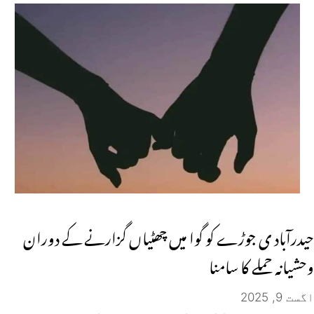
حیدرآباد ی جوڑے کو گوا میں چھٹیاں گزارنے کے دوران
وحشیانہ حملے کا سامنا
اگست 9, 2025