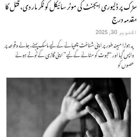
سڑک پر ڈلیوری ایجنٹ کی موٹر سائیکل کو ٹکر مار دی، قتل کا
مقدمہ درج
اکتوبر 30, 2025
یہ جوڑا مبینہ طور پر اپنی شناخت چھپانے کے لیے ماسک پہنے، جائے وقوعہ پر
واپس گیا اور “ثبوت کو مٹانے کے لیے” اپنی گاڑی کے ٹوٹے ہوئے
حصوں کو