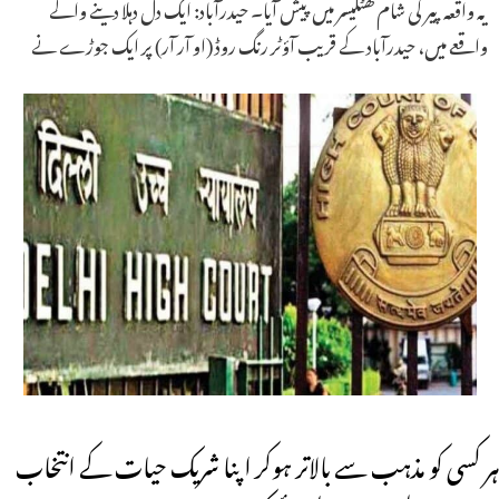
یہ واقعہ پیر کی شام گھٹکیسر میں پیش آیا۔ حیدرآباد: ایک دل دہلا دینے والے
واقعے میں، حیدرآباد کے قریب آؤٹر رنگ روڈ (او آر آر) پر ایک جوڑے نے
ہر کسی کو مذہب سے بالاتر ہوکر اپنا شریک حیات کے انتخاب