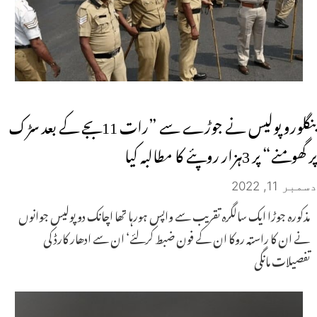
بنگلورو پولیس نے جوڑے سے ”رات 11بجے کے بعد سڑک
پر گھومنے“ پر 3ہزار روپئے کا مطالبہ کیا
دسمبر 11, 2022
مذکورہ جوڑا ایک سالگرہ تقریب سے واپس ہورہا تھا اچانک دو پولیس جوانوں
نے ان کا راستہ روکا ان کے فون ضبط کرلئے‘ ان سے ادھار کارڈ کی
تفصیلات مانگی