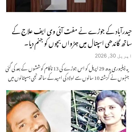
حیدرآباد کے جوڑے نے مفت آئی وی ایف علاج کے
ساتھ گاندھی اسپتال میں جڑواں بچوں کو جنم دیا۔
اپریل 30, 2026
یہ ڈیلیوری بدھ 29 اپریل کو اس جوڑے کی 13 ناکام کوششوں کے بعد کی گئی
جنہوں نے گزشتہ 10 سالوں سے اولاد کی امید کے ساتھ نجی ہسپتالوں میں