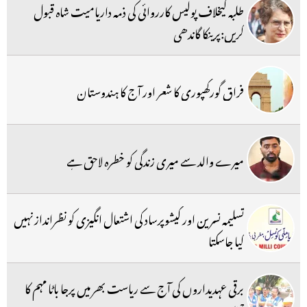
طلبہ کیخلاف پولیس کارروائی کی ذمہ داریامیت شاہ قبول
کریں:پرینکا گاندھی
فراق گورکھپوری کا شعر اور آج کا ہندوستان
میرے والد سے میری زندگی کو خطرہ لاحق ہے
تسلیمہ نسرین اور کیشوپرساد کی اشتعال انگیزی کو نظرانداز نہیں
کیا جاسکتا
برقی عہدیداروں کی آج سے ریاست بھر میں پرجا باٹا مہم کا