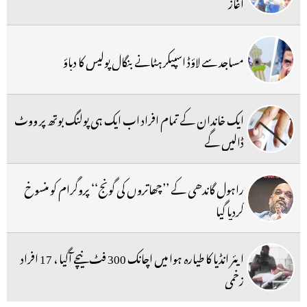
آغاز
مساجد سے لاؤڈ اسپیکر ہٹانے بنگال پولیس کا دباؤ
ایک خاندان کے تمام افراد اب ایک ہی پولنگ بوتھ پر ووٹ
ڈالیں گے
راہول گاندھی کے ’’چھاتروں کی گونج‘‘ پروگرام کو منسوخ
کردیا گیا
ایئر انڈیا کا طیارہ ہوا میں اچانک 300 فٹ نیچے آگیا ، 17 افراد
زخمی