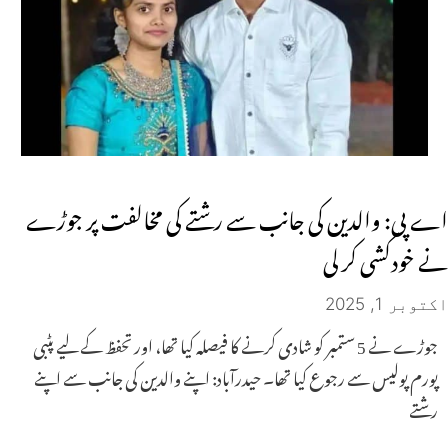
اے پی: والدین کی جانب سے رشتے کی مخالفت پر جوڑے
نے خودکشی کر لی
اکتوبر 1, 2025
جوڑے نے 5 ستمبر کو شادی کرنے کا فیصلہ کیا تھا، اور تحفظ کے لیے پٹبی
پورم پولیس سے رجوع کیا تھا۔ حیدرآباد: اپنے والدین کی جانب سے اپنے
رشتے