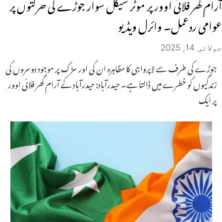
آرام گھر فلائی اوور پر موٹر سیکل سوار جوڑے کی حرکتوں پر
عوامی ردعمل۔ وائرل ویڈیو
جولائی 14, 2025
جوڑے کی طرف سے لاپرواہی کا مظاہرہ ان کی اور سڑک پر موجود دوسروں کی
زندگیوں کو خطرے میں ڈالتا ہے۔ حیدرآباد: حیدرآباد کے آرام گھر فلائی اوور
پر ایک