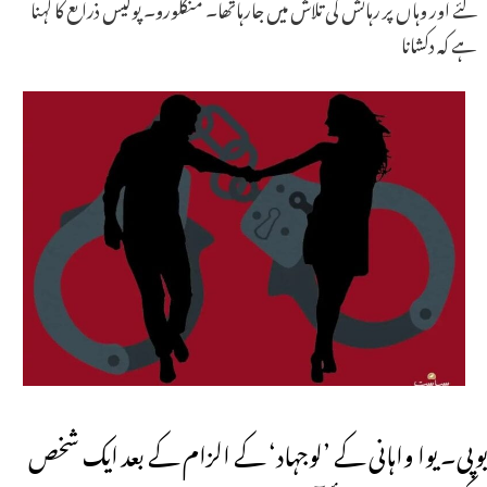
لئے اور وہاں پر رہائش کی تلاش میں جارہاتھا۔ منگلورو۔ پولیس ذرائع کا کہنا
ہے کہ دکشانا
یوپی۔ یوا واہانی کے ’لوجہاد‘ کے الزام کے بعد ایک شخص