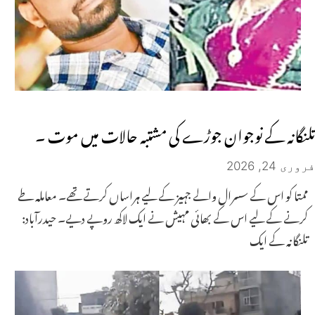
تلنگانہ کے نوجوان جوڑے کی مشتبہ حالات میں موت ۔
فروری 24, 2026
ممتا کو اس کے سسرال والے جہیز کے لیے ہراساں کرتے تھے۔ معاملہ طے
کرنے کے لیے اس کے بھائی مہیش نے ایک لاکھ روپے دیے۔ حیدرآباد:
تلنگانہ کے ایک