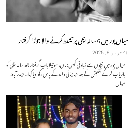
میاں پور میں 6 سالہ بچی پر تشدد کرنے والا جوڑا گرفتار
اکتوبر 6, 2025
میاں پور میں بچوں سے زیادتی کیس: ماں، سوتیلا باپ گرفتار چھ سالہ بچی کو
بازیاب کر کے تفتیش کے بعد حیاتیاتی والد کے پاس رکھ دیا گیا۔ حیدرآباد:
میاں