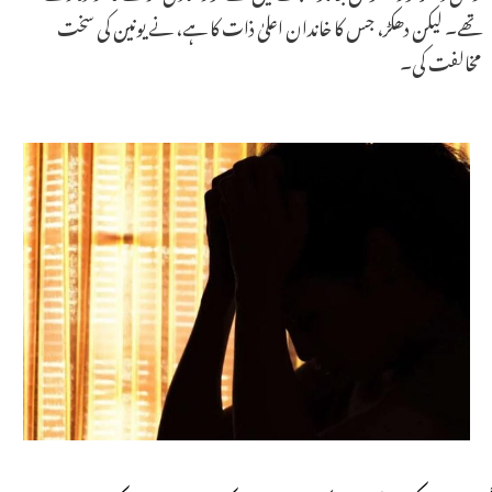
تھے۔ لیکن دھکڑ، جس کا خاندان اعلیٰ ذات کا ہے، نے یونین کی سخت
مخالفت کی۔