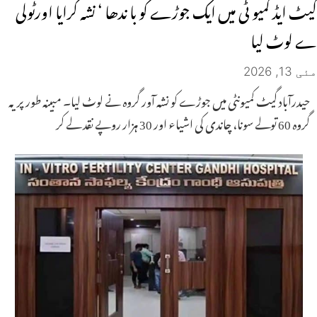
گیٹ ایڈ کمیو ٹی میں ایک جوڑے کو با ندھا ‘ نشہ کرایا اورٹولی
ے لوٹ لیا
مئی 13, 2026
حیدرآباد گیٹ کمیونٹی میں جوڑے کو نشہ آور گروہ نے لوٹ لیا۔ مبینہ طور پر یہ
گروہ 60 تولے سونا، چاندی کی اشیاء اور 30 ​​ہزار روپے نقد لے کر