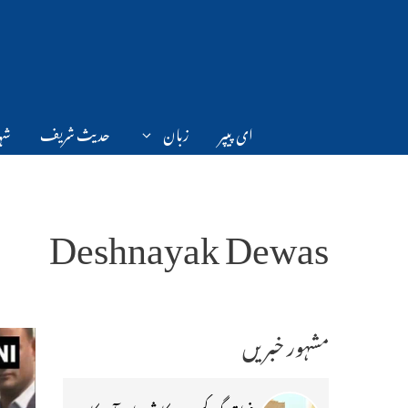
Ski
t
conten
ای پیپر
زبان
حدیث شریف
شہر
Deshnayak Dewas
مشہور خبریں