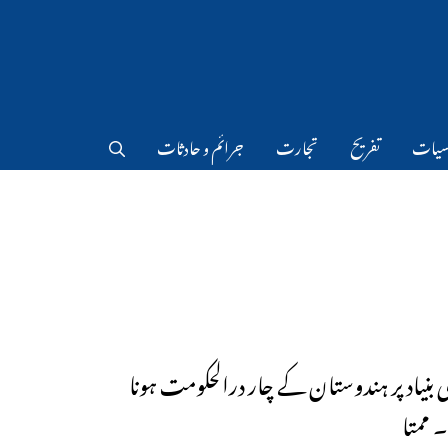
سیات
تفریح
تجارت
جرائم و حادثات
کی بنیاد پر ہندوستان کے چار درالحکومت ہونا
 ممتا