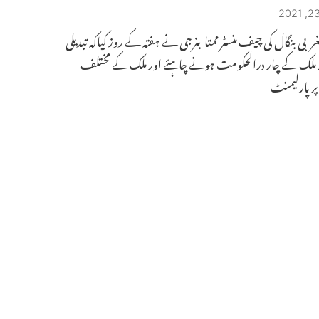
غربی بنگال کی چیف منسٹر ممتا بنرجی نے ہفتہ کے روز کیاکہ تبدیلی
 پر ملک کے چار درالحکومت ہونے چاہئے اور ملک کے مختلف
ر پارلیمنٹ