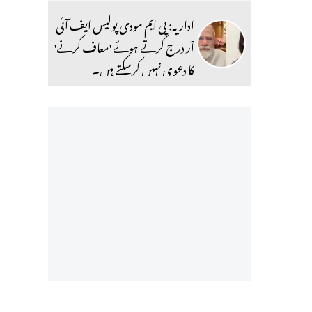
اداریہ: پی ایم مودی پولیس ایف آئی
آر درج کرتے ہوئے 'معاف کرنے'
کا دعوی نہیں کرسکتے ہیں۔