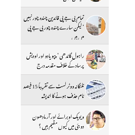
تمام بی جے پی قائدین چندہ چور نہیں
‘ لیکن سارے چندہ چور بی جے پی
میں ہیں
راہول گاندھی ‘ پپو یادو اور اودیش
پرساد کے خلاف مقدمہ درج
تلنگانہ ووٹر لسٹ سے تقریباً 15 فیصد
نام حذف ہونے کا اندیشہ
ویویک اوبرائے اور آر مادھون
دوبئی میں کیوں مقیم ہیں ؟