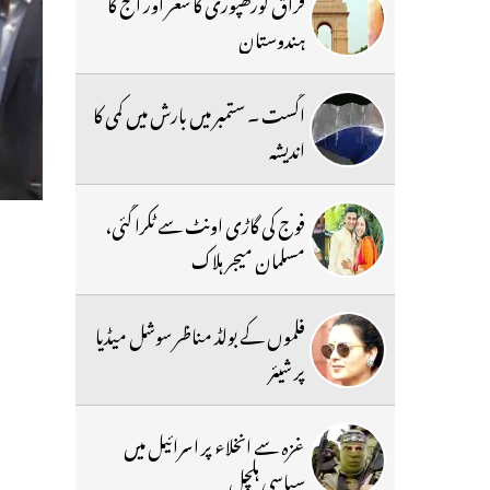
فراق گورکھپوری کا شعر اور آج کا
ہندوستان
اگست ۔ ستمبر میں بارش میں کمی کا
اندیشہ
فوج کی گاڑی اونٹ سے ٹکرا گئی،
مسلمان میجر ہلاک
فلموں کے بولڈ مناظر سوشل میڈیا
پر شیئر
غزہ سے انخلاء پر اسرائیل میں
سیاسی ہلچل