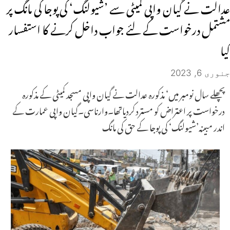
عدالت نے گیان واپی کمیٹی سے ’شیولنگ‘ کی پوجا کی مانگ پر
مشتمل درخواست کے لئے جواب داخل کرنے کا استفسار
کیا
جنوری 6, 2023
پچھلے سال نومبر میں‘ مذکورہ عدالت نے گیان واپی مسجد کمیٹی کے مذکورہ
درخواست پر اعتراض کو مسترد کردیاتھا۔وارناسی۔گیان واپی عمارت کے
اندر مبینہ’شیولنگ‘ کی پوجا کے حق کی مانگ