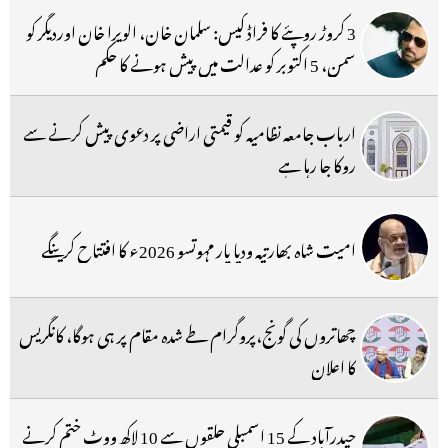
3 کروڑ روپئے کا فراڈ کیس: سلمان خان، الویرا خان اوردیگر کو
سمن، 5 اکتوبر کو عدالت میں پیش ہونے کا حکم
ارباب جامعہ نظامیہ کو قیمتی اراضی پر دعوی پیش کرنے سے
روکا جا رہا ہے
امیت شاہ بھارتیہ ودیا پار مہوتسو 2026ء کا افتتاح کرینگے
چھاتروں کی گونج،پروگرام طے شدہ مقام پر ہی ہوگا، کانگریس
کا اعلان
حیدرآباد کے 15 اسمبلی حلقوں سے 10 لاکھ ووٹ ختم کرنے