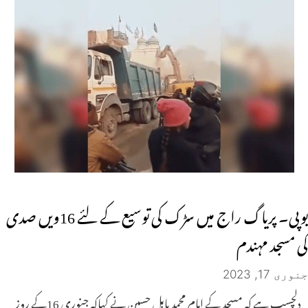
یوپی۔ پریاگ راج میں سڑک کی توسیع کے لئے 16ویں صدی
کی مسجد مہندم
جنوری 17, 2023
دلچسپ ہے کہ مسجد کے امام محمد بابل حسین نے کہاکہ جنوری 16کے روز