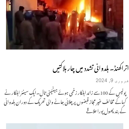
اتراکھنڈ۔ ہلدوانی تشدد میں چار ہلاکتیں
فروری 9, 2024
پولیس کے 100سے زائد اہلکار زخمی ہوئے ہیںنینی تال۔ایک سینئر اہلکار نے
کہاکے مخالف غیر مجاز قبضوں پر چلائی جانے والی تحریک کے دوران ہلدوانی
کے بند پھول پورا علاقے