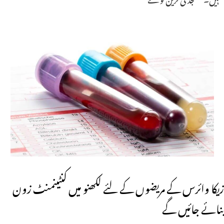
زیکا وائرس کے مریضوں کے لئے لکھنو میں کنٹینمنٹ زون
بنائے جائیں گے