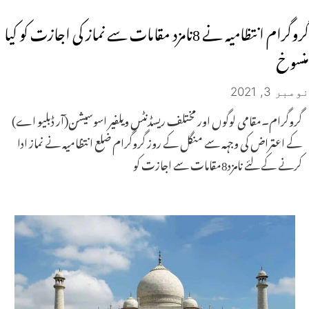
گروگرام انتظامیہ نے 8نامزد مقامات سے نماز کی اجازت کو کیا
منسوخ
نومبر 3, 2021
گروگرام۔مقامی لوگوں اور مختلف ریسڈنٹس ویلفیر اسوسیشن(آر ڈبلیو اے)
کے اعتراض کی وجہہ سے منگل کے روز گروگرام ضلع انتظامیہ نے نماز ادا
کرنے کے لئے نامزد8مقامات سے اجازت کو