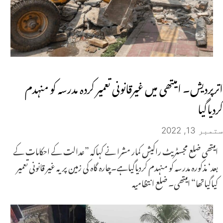
اترپردیش۔ امیتھی میں غیرقانونی تعمیر کردہ مدرسہ کو منہدم
کردیاگیا
ستمبر 13, 2022
امیتھی ضلع مجسٹریٹ راکیش کمار مشرا نے کہاکہ ”عدالت کے احکامات کے
بعد‘ مذکورہ مدرسہ کو منہدم کردیاگیاہے۔چارہ گاہ کی زمین پر یہ غیر قانونی تعمیر
کیاگیاتھا“ امیتھی۔ ضلع انتظامیہ