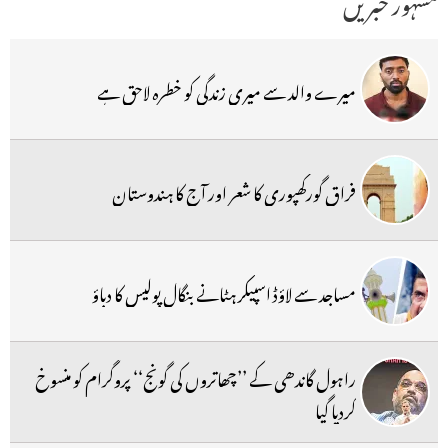
مشہور خبریں
میرے والد سے میری زندگی کو خطرہ لاحق ہے
فراق گورکھپوری کا شعر اور آج کا ہندوستان
مساجد سے لاؤڈ اسپیکر ہٹانے بنگال پولیس کا دباؤ
راہول گاندھی کے ’’چھاتروں کی گونج‘‘ پروگرام کو منسوخ
کردیا گیا