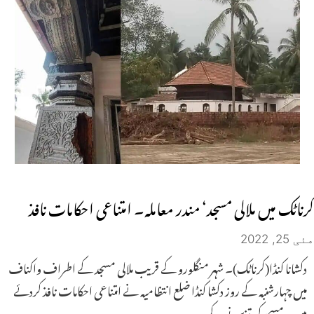
کرناٹک میں ملالی مسجد‘ مندر معاملہ۔ امتناعی احکامات نافذ
مئی 25, 2022
دکشانا کنڈا(کرناٹک)۔ شہر منگلورو کے قریب ملالی مسجد کے اطراف واکناف
میں چہارشنبہ کے روز دکشا کنڈا ضلع انتظامیہ نے امتناعی احکامات نافذ کردئے
ہیں۔ مسجد کی تزین نو کے