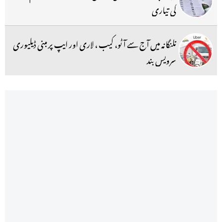
کی تیاری
تلنگانہ میں آج سے آٹو، کیب ، لاری اور ایپ پر مبنی ڈیلیوری
سرویس بند