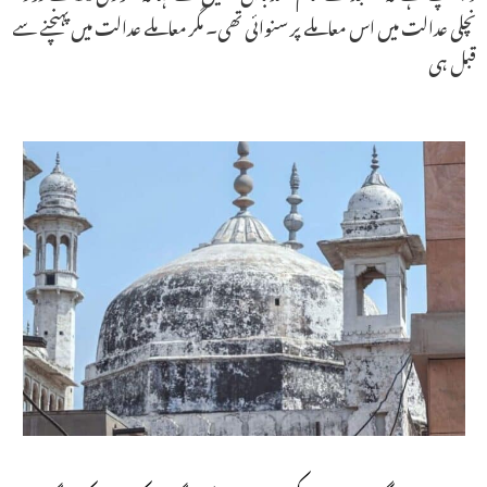
نچلی عدالت میں اس معاملے پر سنوائی تھی۔ مگر معاملے عدالت میں پہنچنے سے
قبل ہی