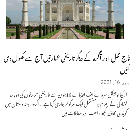
تاج محل اور آگرہ کے دیگر تاریخی عمارتیں آج سے کھول دی
گئیں
جون 16, 2021
آرکیالوجیکل سروے آف انڈیانے 16جون سے تاریخی عمارتوں کی دوبارہ
کشادگی کے اعلام پرمشتمل ایک سرکولر جاری کیاہے۔ اگرہ۔ ہندوستان میں
کویڈ کی محاذ پر کچھ راحت اور معاملات میں