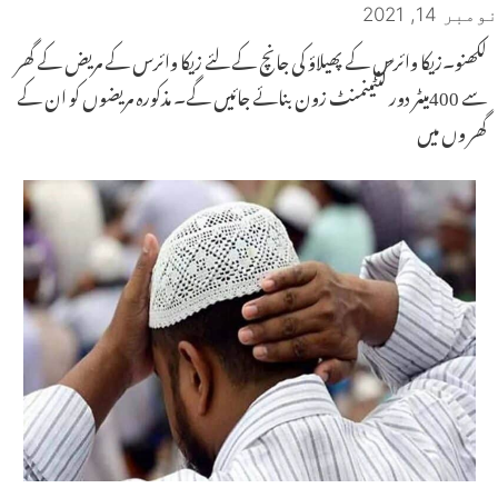
نومبر 14, 2021
لکھنو۔زیکا وائرس کے پھیلاؤ کی جانچ کے لئے زیکا وائرس کے مریض کے گھر
سے 400میٹر دور کنٹینمنٹ زون بنائے جائیں گے۔ مذکورہ مریضوں کو ان کے
گھر وں میں