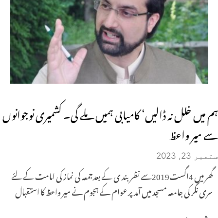
ہم میں خلل نہ ڈالیں‘ کامیابی ہمیں ملے گی۔ کشمیری نوجوانوں
سے میر واعظ
ستمبر 23, 2023
گھر میں 4اگست2019سے نظر بند ی کے بعدجمعہ کی نماز کی امامت کے لئے
سری نگر کی جامعہ مسجد میں آمد پر عوام کے ہجوم نے میر واعظ کا استقبال