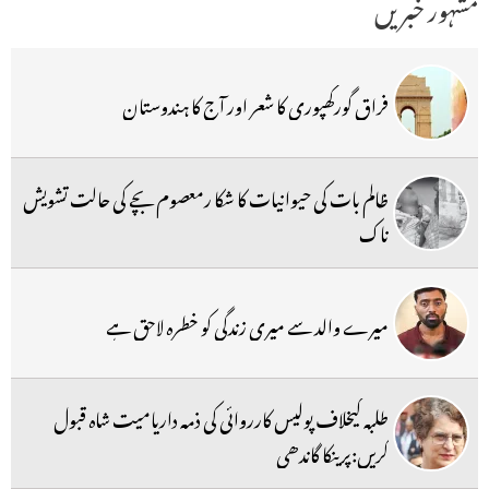
مشہور خبریں
فراق گورکھپوری کا شعر اور آج کا ہندوستان
ظالم بات کی حیوانیات کا شکا رمعصوم بچے کی حالت تشویش
ناک
میرے والد سے میری زندگی کو خطرہ لاحق ہے
طلبہ کیخلاف پولیس کارروائی کی ذمہ داریامیت شاہ قبول
کریں:پرینکا گاندھی