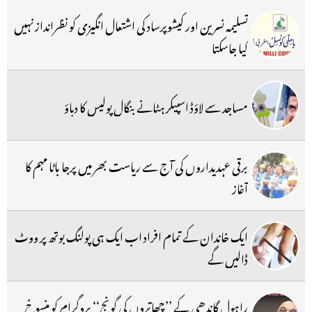
تسلیمہ نسرین اور کیشوپرساد کی اشتعال انگیزی کو نظرانداز نہیں
کیا جاسکتا
مساجد سے لاؤڈ اسپیکر ہٹانے بنگال پولیس کا دباؤ
برقی عہدیداروں کی آج سے ریاست بھر میں پرجا باٹا مہم کا
آغاز
ایک خاندان کے تمام افراد اب ایک ہی پولنگ بوتھ پر ووٹ
ڈالیں گے
راہول گاندھی کے ’’چھاتروں کی گونج‘‘ پروگرام کو منسوخ