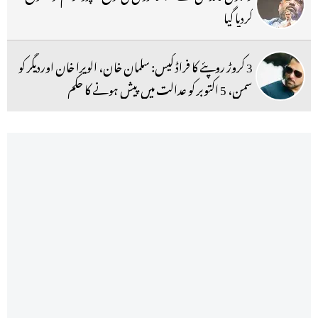
کردیا گیا
3 کروڑ روپئے کا فراڈ کیس: سلمان خان، الویرا خان اوردیگر کو
سمن، 5 اکتوبر کو عدالت میں پیش ہونے کا حکم