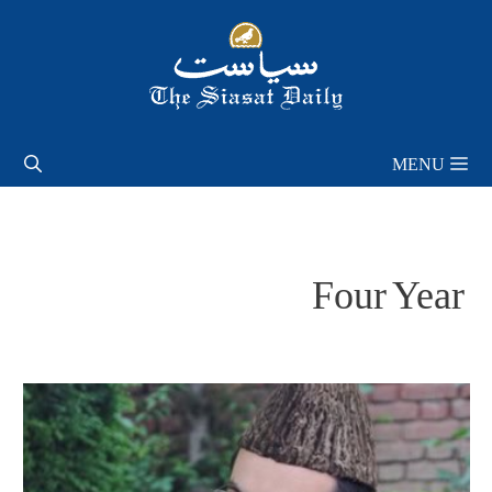
Skip
to
content
MENU
Four Year