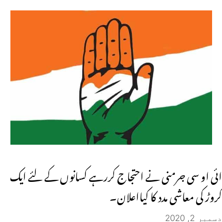
ائی او سی جرمنی نے احتجاج کررہے کسانوں کے لئے ایک
کروڑ کی معاشی مدد کا کیااعلان۔
دسمبر 2, 2020