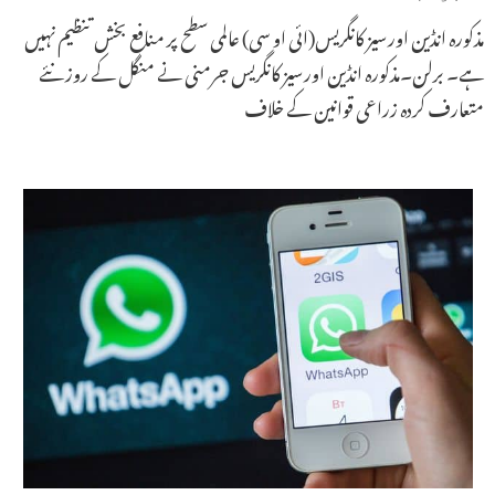
مذکورہ انڈین اورسیز کانگریس(ائی او سی) عالمی سطح پر منافع بخش تنظیم نہیں
ہے۔ برلن۔مذکورہ انڈین اورسیز کانگریس جرمنی نے منگل کے روز نئے
متعارف کردہ زراعی قوانین کے خلاف