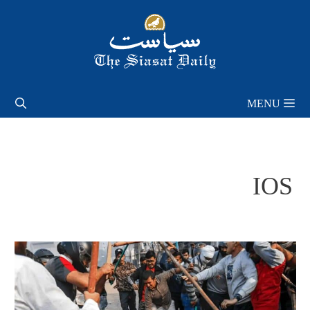
Skip
to
content
MENU
IOS