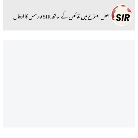
بعض اضلاع میں نقائص کے ساتھ SIR فارمس کا ادخال