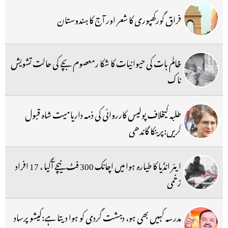
فراق گورکھپوری کا شعر اور آج کا ہندوستان
ظالم بات کی حیوانیات کا شکا رمعصوم بچے کی حالت تشویش
ناک
طلبہ کیخلاف پولیس کارروائی کی ذمہ داریامیت شاہ قبول
کریں:پرینکا گاندھی
ایئر انڈیا کا طیارہ ہوا میں اچانک 300 فٹ نیچے آگیا ، 17 افراد
زخمی
مدرسہ کہیں بھی ہو، دہشت گردی کو ہوا دیتا ہے:کیشو پرساد