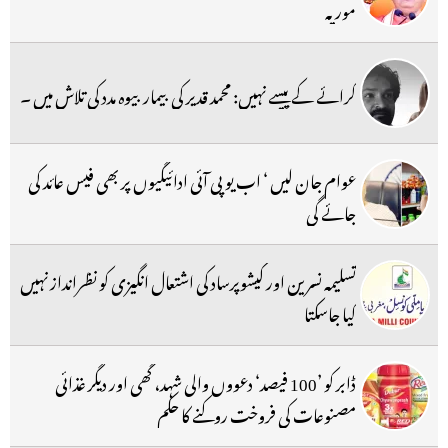
موریہ
کرائے کے پیسے نہیں: محمد قدیر کی بیمار بیوہ مدد کی تلاش میں ۔
عوام جان لیں ‘ اب یو پی آئی ادائیگیوں پر بھی فیس عائد کی
جائے گی
تسلیمہ نسرین اور کیشوپرساد کی اشتعال انگیزی کو نظرانداز نہیں
کیا جاسکتا
ڈابر کو ’100 فیصد‘ دعووں والی شہد، گھی اور دیگر غذائی
مصنوعات کی فروخت روکنے کا حکم