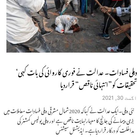
دہلی فسادات۔ عدالت نے فوری کاروائی کی بات کہی‘
تحقیقات کو”انتہائی ناقص“ قراردیا
اگست 30, 2021
نئی دہلی۔ایک عدالت نے کہاکہ 2020شمال مشرقی دہلی فسادات معاملات میں
بڑی پیمانے کی جانچ کا معیارنہایت ناقص ہے اور دہلی پولیس کمشنر کی
مداخلت کو درکار قراردیاہے۔ ایڈیشنل سیشنس