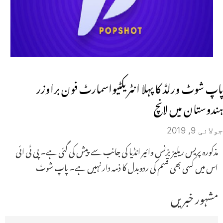
پاپ شوٹ ورلڈ کا پہلا انٹر یکٹیواسمارٹ فون براوزر
ہندوستان میں لانچ
جولائی 9, 2019
مذکورہ پریس ریلیز بزنس وائیر انڈیا کی جانب سے پیش کی گئی ہے۔ پی ٹی ائی
اس میں کسی بھی قسم کی ردوبدل کا ذمہ دار نہیں ہے۔ پاپ شوٹ
مشہور خبریں