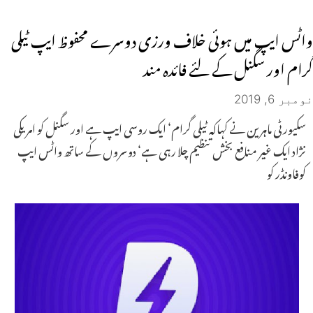
واٹس ایپ میں ہوئی خلاف ورزی دوسرے محفوظ ایپ ٹیلی
گرام اور سگنل کے لئے فائدہ مند
نومبر 6, 2019
سکیورٹی ماہرین نے کہاکہ ٹیلی گرام‘ ایک روسی ایپ ہے اور سگنل کو امریکی
نژاد ایک غیر منافع بخش تنظیم چلا رہی ہے‘ دوسروں کے ساتھ واٹس ایپ
کوفاونڈر کو