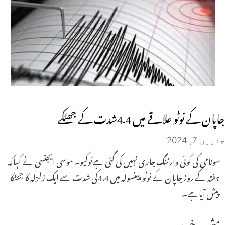
جاپان کے نوٹو علاقے میں 4.4شدت کے جھٹکے
جنوری 7, 2024
سونامی کی کوئی وارننگ جاری نہیں کی گئی ہےٹوکیو۔ موسی ایجنسی نے کہاکہ
ہفتہ کے روز جاپان کے نوٹو پینسولہ میں 4.4کی شدت سے ایک زلزلہ کا جھٹکا
پیش آیاہے۔
مشہور خبریں