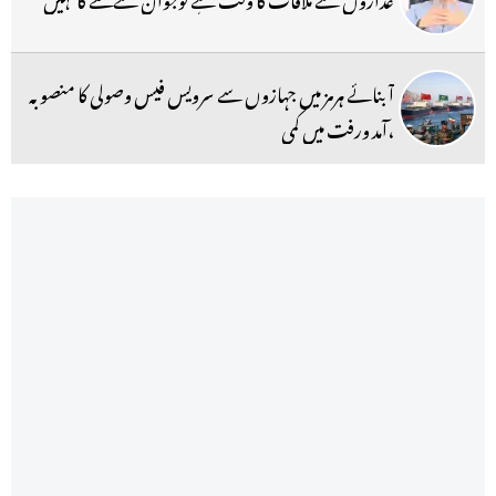
آبنائے ہرمز میں جہازوں سے سرویس فیس وصولی کا منصوبہ
،آمد ورفت میں کمی