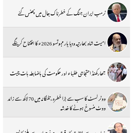
ٹرمپ ایران جنگ کے خطرناک جال میں پھنس گئے
امیت شاہ بھارتیہ ودیا پار مہوتسو 2026ء کا افتتاح کرینگے
جھارکھنڈ احتجاجی طلباء اور حکومت کی باضابطہ بات چیت
ووٹر لسٹ کا سب سے بڑا خطرہ ،تلنگانہ میں 70 لاکھ سے زائد
ووٹ منسوخ ہونے کا خدشہ
غداروں سے ملاقات کا وقت ہے نوجوان سے ملنے کا نہیں