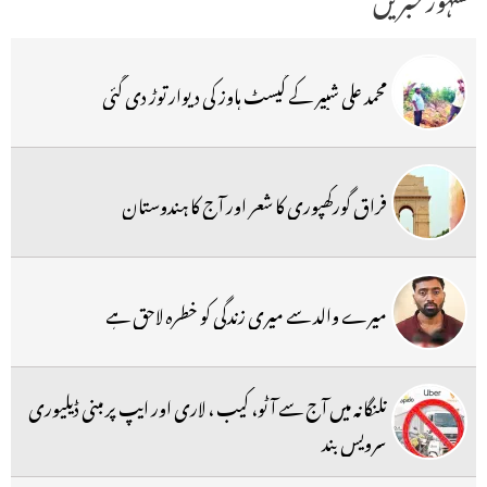
محمد علی شبیر کے گیسٹ ہاوز کی دیوار توڑ دی گئی
فراق گورکھپوری کا شعر اور آج کا ہندوستان
میرے والد سے میری زندگی کو خطرہ لاحق ہے
تلنگانہ میں آج سے آٹو، کیب ، لاری اور ایپ پر مبنی ڈیلیوری
سرویس بند