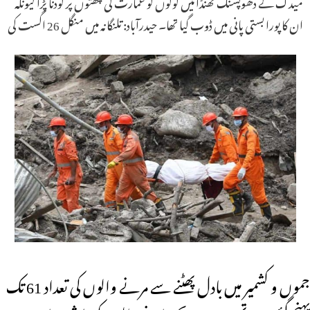
میدک کے دھوپسنگ ٹھنڈا میں لوگوں کو عمارت کی چھتوں پر کودنا پڑا کیونکہ
ان کا پورا بستی پانی میں ڈوب گیا تھا۔ حیدرآباد: تلنگانہ میں منگل 26 اگست کی
جموں و کشمیر میں بادل پھٹنے سے مرنے والوں کی تعداد 61 تک