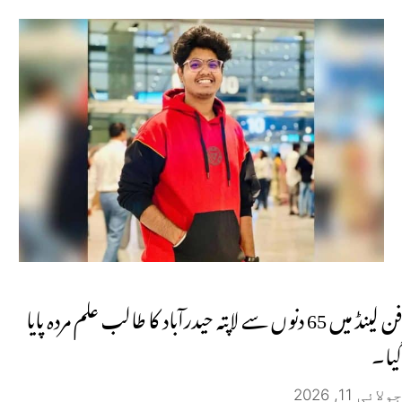
فن لینڈ میں 65 دنوں سے لاپتہ حیدرآباد کا طالب علم مردہ پایا
گیا۔
جولائی 11, 2026