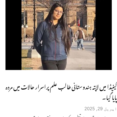
کینیڈا میں لاپتہ ہندوستانی طالب علم پراسرار حالات میں مردہ
پایا گیا۔
اپریل 29, 2025