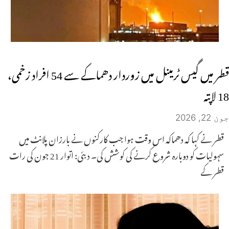
قطر میں گیس ٹرمینل میں زوردار دھماکے سے 54 افراد زخمی،
18 لاپتہ
جون 22, 2026
قطر نے کہا کہ دھماکہ اس وقت ہوا جب کارکنوں نے بارزان پلانٹ میں
سہولیات کو دوبارہ شروع کرنے کی کوشش کی۔ دبئی: اتوار 21 جون کی رات
قطر کے