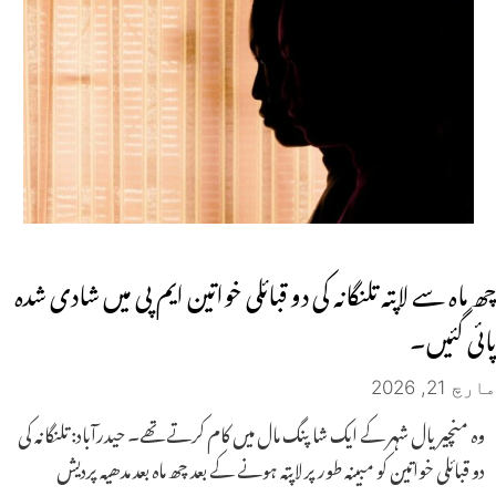
چھ ماہ سے لاپتہ تلنگانہ کی دو قبائلی خواتین ایم پی میں شادی شدہ
پائی گئیں۔
مارچ 21, 2026
وہ منچیریال شہر کے ایک شاپنگ مال میں کام کرتے تھے۔ حیدرآباد: تلنگانہ کی
دو قبائلی خواتین کو مبینہ طور پر لاپتہ ہونے کے بعد چھ ماہ بعد مدھیہ پردیش