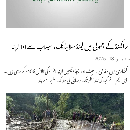
اتراکھنڈ کے چمولی میں لینڈ سلائیڈنگ، سیلاب سے 10 لاپتہ
ستمبر 18, 2025
کنٹاری میں مقامی راحت اور بچاؤ ٹیمیں لاپتہ افراد کی تلاش کا کام کر رہی ہیں۔
ڈی ایم نے کہا کہ نندا نگر تک رسائی کی سڑک ملبے سے بند