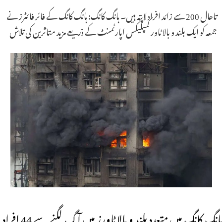
تاحال 200 سے زائد افراد لاپتہ ہیں۔ ہانگ کانگ: ہانگ کانگ کے فائر فائٹرز نے
جمعہ کو ایک بلند و بالا ٹاور کمپلیکس اپارٹمنٹ کے ذریعے مزید متاثرین کی تلاش
ہانگ کانگ میں متعدد بلند و بالا ٹاورز میں آگ لگنے سے 44 افراد