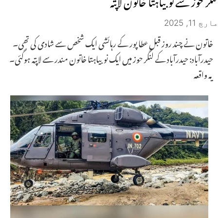
مارچ 11, 2025
خاتون نے چند روز قبل عطا پور کے رہائشی ایک شخص سے شادی کی تھی۔
حیدرآباد: حیدرآباد کے لنگر حوز میں ایک نوبیاہتا خاتون مندر سے لاپتہ ہوگئی۔
یہ واقعہ