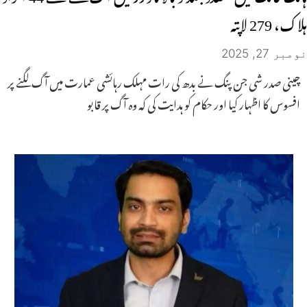
ہلاک، 279 لاپتہ
نومبر 27, 2025
چینی صدر شی جن پنگ نے بدھ کی رات مہلک رہائشی عمارت میں آگ لگنے پر
افسوس کا اظہار کیا اور حکام کو ہدایت کی کہ وہ آگ پر قابو