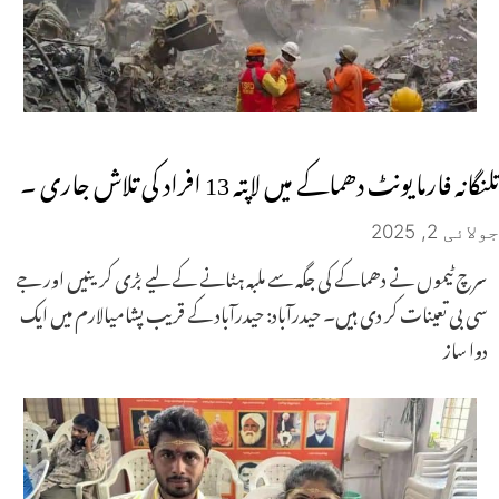
تلنگانہ فارما یونٹ دھماکے میں لاپتہ 13 افراد کی تلاش جاری ۔
جولائی 2, 2025
سرچ ٹیموں نے دھماکے کی جگہ سے ملبہ ہٹانے کے لیے بڑی کرینیں اور جے
سی بی تعینات کر دی ہیں۔ حیدرآباد: حیدرآباد کے قریب پشامیالارم میں ایک
دوا ساز