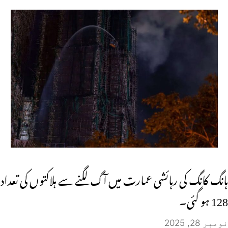
ہانگ کانگ کی رہائشی عمارت میں آگ لگنے سے ہلاکتوں کی تعداد
128 ہو گئی۔
نومبر 28, 2025