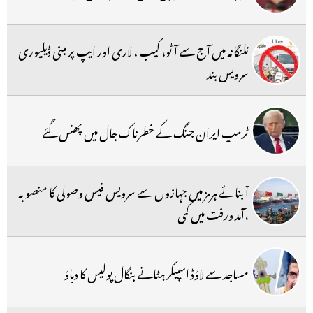
تلنگانہ میں آج سے آٹو، کیب ، لاری اور ایپ پر مبنی ڈیلیوری
سرویس بند
ٹرمپ ایران جنگ کے خطرناک جال میں پھنس گئے
آبنائے ہرمز میں جہازوں سے سرویس فیس وصولی کا منصوبہ
،آمد ورفت میں کمی
مساجد سے لاؤڈ اسپیکر ہٹانے بنگال پولیس کا دباؤ