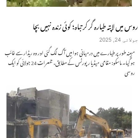
روس میں لاپتہ طیارہ گر کر تباہ؛ کوئی زندہ نہیں بچا
جولائی 24, 2025
مبینہ طور پر طیارے میں درمیانی ہوا میں آگ لگ گئی اور وہ ریڈار سے غائب
ہو گیا۔ ماسکو: مقامی میڈیا رپورٹس کے مطابق، جمعرات 24 جولائی کو ایک
روسی