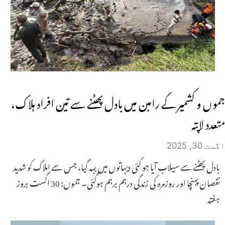
جموں و کشمیر کے رامبن میں بادل پھٹنے سے تین افراد ہلاک،
متعدد لاپتہ
اگست 30, 2025
بادل پھٹنے سے سیلاب آیا جو کئی دیہاتوں میں بہہ گیا، جس سے املاک کو شدید
نقصان پہنچا اور روزمرہ کی زندگی درہم برہم ہوگئی۔ جموں: 30 اگست بروز
ہفتہ