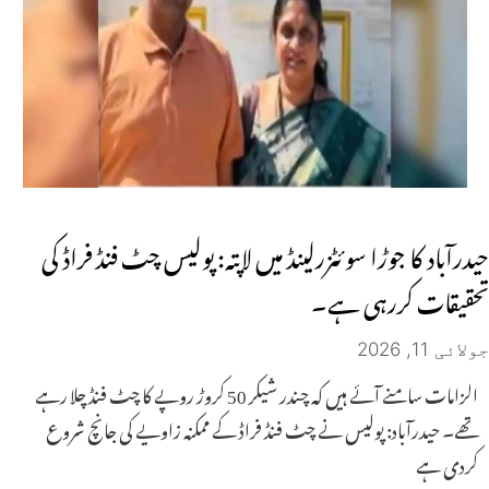
حیدرآباد کا جوڑا سوئٹزرلینڈ میں لاپتہ: پولیس چٹ فنڈ فراڈ کی
تحقیقات کررہی ہے۔
جولائی 11, 2026
الزامات سامنے آئے ہیں کہ چندر شیکر 50 کروڑ روپے کا چٹ فنڈ چلا رہے
تھے۔ حیدرآباد: پولیس نے چٹ فنڈ فراڈ کے ممکنہ زاویے کی جانچ شروع
کردی ہے