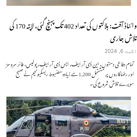
وائناڈ آفت: ہلاکتوں کی تعداد 402 تک پہنچ گئی، لاپتہ 170 کی
تلاش جاری
اگست 6, 2024
تمام دفاعی دستوں، این ڈی آر ایف، ایس ڈی آر ایف، پولیس، فائر سروسز
اور رضاکاروں پر مشتمل 1,200 سے زیادہ مضبوط ریسکیو ٹیم نے صبح
سویرے تلاش شروع کی۔