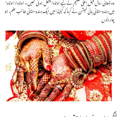
وہ ڈھائی سال قبل اعلیٰ تعلیم کے لیے اوٹاوا منتقل ہوئی تھیں۔ اوٹاوا: اوٹاوا
میں ہندوستانی ہائی کمیشن نے کہا کہ کینیڈا میں ایک ہندوستانی طالب علم، جو
چار دنوں
لنگر حوز سے نوبیاہتا خاتون لاپتہ