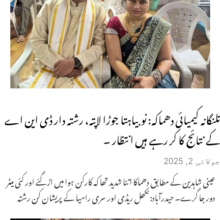
تلنگانہ کیمیائی دھماکہ: نوبیاہتا جوڑا لاپتہ، رشتہ دار ڈی این اے
کے نتائج کا کر رہے ہیں انتظار ۔
جولائی 2, 2025
عینی شاہدین کے مطابق دھماکا اتنا شدید تھا کہ کارکن ہوا میں اڑ گئے اور کئی میٹر
دور جا گرے۔ حیدرآباد: نکھل ریڈی اور سری رامیا کے پریشان کن رشتہ