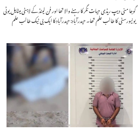
گوجا منی دیپ ریڈی حیات نگر کا رہنے والا تھا اور فن لینڈ کے لاہٹی میںایل یوٹی
یونیورسٹی کا طالب علم تھا۔ حیدرآباد: حیدرآباد کا ایک بی ٹیک طالب علم