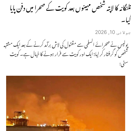
تلنگانہ کا لاپتہ شخص مہینوں بعد کویت کے صحرا میں دفن پایا
گیا۔
جولائی 10, 2026
پولیس نے صحرائے السلمی سے مقتول کی لاش برآمد کرنے کے بعد ایک مشتبہ
شخص کو گرفتار کر لیا؛ ایک اور کویت سے فرار ہونے کا خیال ہے۔ کویت
سٹی: