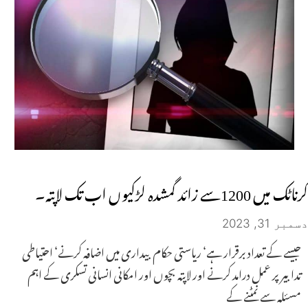
کرناٹک میں 1200سے زائد گمشدہ لڑکیوں اب تک لاپتہ۔
دسمبر 31, 2023
جیسے کے تعداد برقرار ہے‘ ریاستی حکام بیداری میں اضافہ کرنے‘ احتیاطی
تدابیر پر عمل درامد کرنے اور لاپتہ بچوں اور امکانی انسانی تسکری کے اہم
مسئلہ سے نمٹنے کے