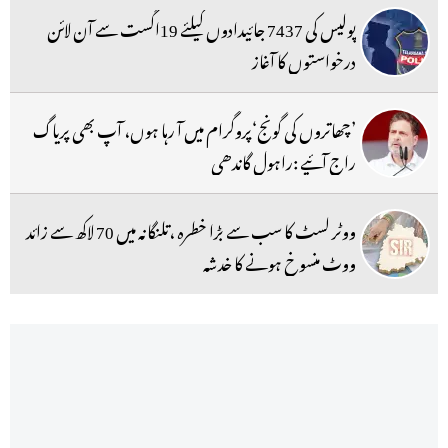
پولیس کی 7437 جائیدادوں کیلئے 19اگست سے آن لائن
درخواستوں کا آغاز
’چھاتروں کی گونج‘پروگرام میں آ رہا ہوں، آپ بھی پریاگ
راج آئیے :راہول گاندھی
ووٹر لسٹ کا سب سے بڑا خطرہ ،تلنگانہ میں 70 لاکھ سے زائد
ووٹ منسوخ ہونے کا خدشہ