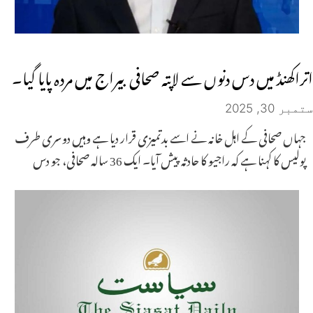
اتراکھنڈ میں دس دنوں سے لاپتہ صحافی بیراج میں مردہ پایا گیا۔
ستمبر 30, 2025
جہاں صحافی کے اہل خانہ نے اسے بدتمیزی قرار دیا ہے وہیں دوسری طرف
پولیس کا کہنا ہے کہ راجیو کا حادثہ پیش آیا۔ ایک 36 سالہ صحافی، جو دس