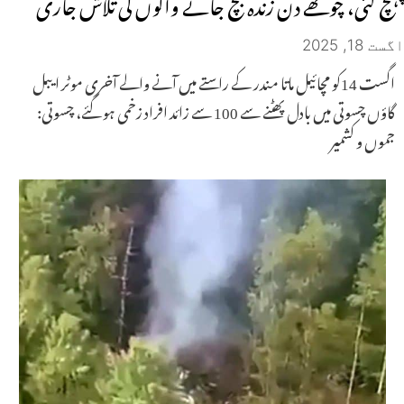
پہنچ گئی، چوتھے دن زندہ بچ جانے والوں کی تلاش جاری
اگست 18, 2025
اگست 14کو مچائیل ماتا مندر کے راستے میں آنے والے آخری موٹر ایبل
گاؤں چسوتی میں بادل پھٹنے سے 100 سے زائد افراد زخمی ہو گئے، چسوتی:
جموں و کشمیر