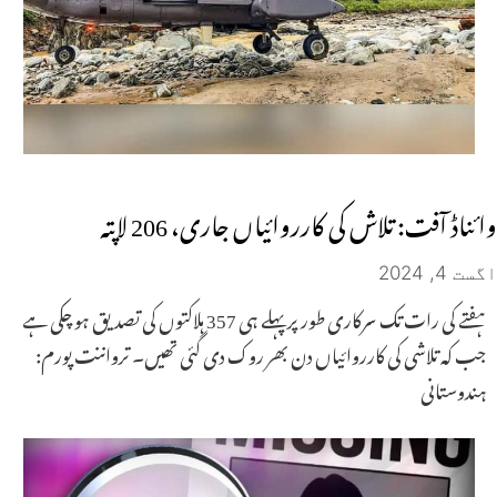
وائناڈ آفت: تلاش کی کارروائیاں جاری، 206 لاپتہ
اگست 4, 2024
ہفتے کی رات تک سرکاری طور پر پہلے ہی 357 ہلاکتوں کی تصدیق ہو چکی ہے
جب کہ تلاشی کی کارروائیاں دن بھر روک دی گئی تھیں۔ ترواننت پورم:
ہندوستانی