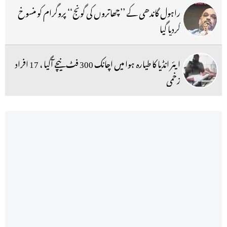
راہول گاندھی کے ’’چھاتروں کی گونج‘‘ پروگرام کو منسوخ
کردیا گیا
ایئر انڈیا کا طیارہ ہوا میں اچانک 300 فٹ نیچے آگیا ، 17 افراد
زخمی