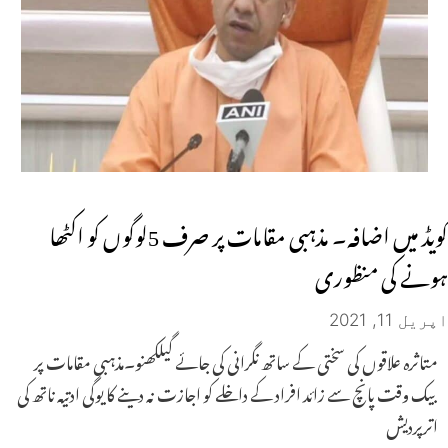
کویڈ میں اضافہ۔ مذہبی مقامات پر صرف 5لوگوں کو اکٹھا
ہونے کی منظوری
اپریل 11, 2021
متاثرہ علاقوں کی سختی کے ساتھ نگرانی کی جائے گیلکھنو۔مذہبی مقامات پر
بیک وقت پانچ سے زائد افراد کے داخلے کو اجازت نہ دینے کا یوگی ادتیہ ناتھ کی
اترپردیش