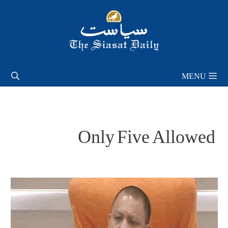
Skip
to
content
MENU
Only Five Allowed