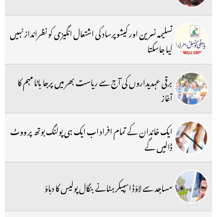
تسلیمہ نسرین اور کیشوپرساد کی اشتعال انگیزی کو نظرانداز نہیں
کیا جاسکتا
برقی عہدیداروں کی آج سے ریاست بھر میں پرجا باٹا مہم کا
آغاز
ایک خاندان کے تمام افراد اب ایک ہی پولنگ بوتھ پر ووٹ
ڈالیں گے
مساجد سے لاؤڈ اسپیکر ہٹانے بنگال پولیس کا دباؤ