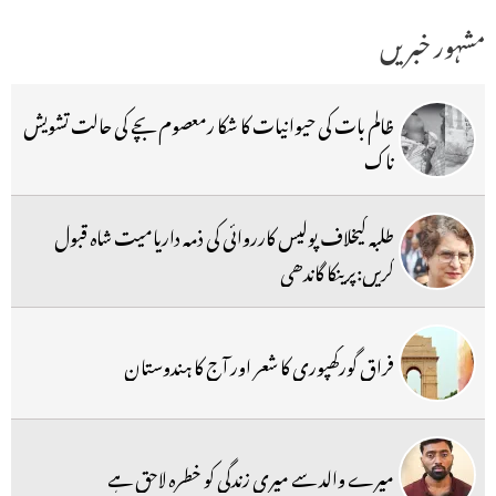
مشہور خبریں
ظالم بات کی حیوانیات کا شکا رمعصوم بچے کی حالت تشویش
ناک
طلبہ کیخلاف پولیس کارروائی کی ذمہ داریامیت شاہ قبول
کریں:پرینکا گاندھی
فراق گورکھپوری کا شعر اور آج کا ہندوستان
میرے والد سے میری زندگی کو خطرہ لاحق ہے