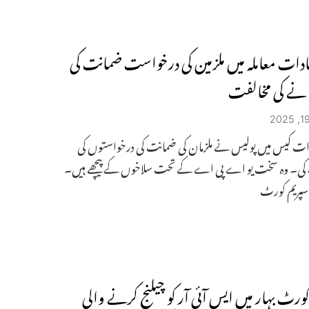
سادات معاملہ میں ملزمین کی درخواست ضمانت کی
نے کی مخالفت
دات کیس میں پولیس نے ملزمان کی ضمانت کی درخواستوں کی
کی۔ وہ سخت یو اے پی اے کے تحت سلاخوں کے پیچھے ہیں۔
: سپریم کورٹ
کورٹ بہار میں ایس آئی آر کو چیلنج کرنے والی