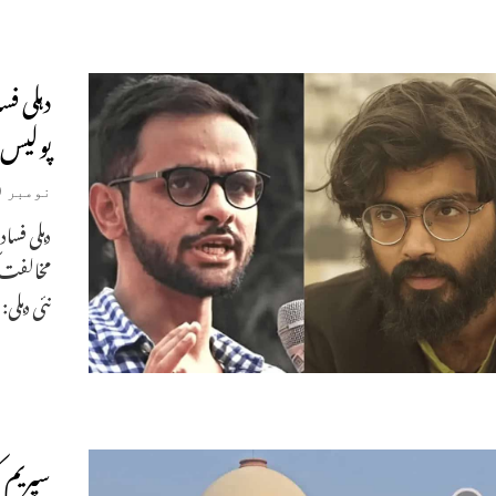
دہلی ف
پولیس 
نومبر 19, 2025
دہلی فسا
مخالفت 
نئی دہلی
سپریم 