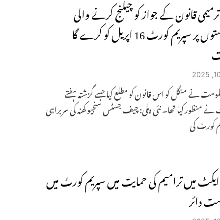
میمی قانون کے جواز کو چیلنج کرنے والی
درخواستوں پر سپریم کورٹ 16 اپریل کو کرے گا
ت
ومت نے منگل کو اس قانون کو مطلع کیا جسے گزشتہ ہفتے
 نے منظور کیا تھا۔ نئی دہلی: چیف جسٹس سنجیو کھنہ کی سربراہی
م کورٹ کی
کٹ میں ترامیم کی حمایت میں سپریم کورٹ میں
ت دائر