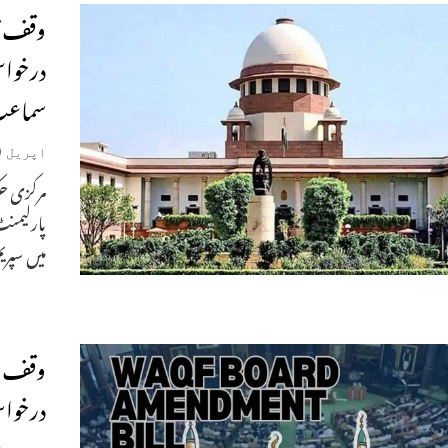
وقف تر
سماع
اپریل 10, 2025
مرکزی حک
پارلیمنٹ
میں سپری
وقف ای
درخواس