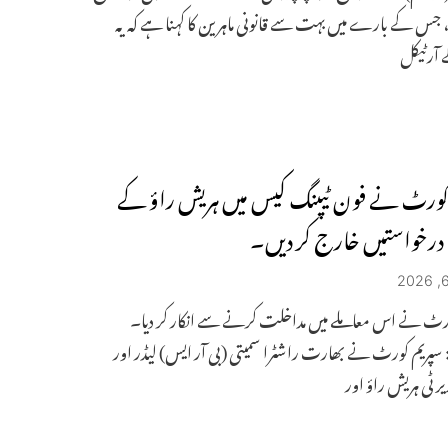
 جس کے بارے میں بہت سے قانونی ماہرین کا کہنا ہے کہ یہ
 آرٹیکل
کورٹ نے فون ٹیپنگ کیس میں ہریش راؤ کے
رخواستیں خارج کر دیں۔
ورٹ نے اس معاملے میں مداخلت کرنے سے انکار کر دیا۔
: سپریم کورٹ نے بھارت راشٹرا سمیتی (بی آر ایس) لیڈر اور
ر ٹی ہریش راؤ اور