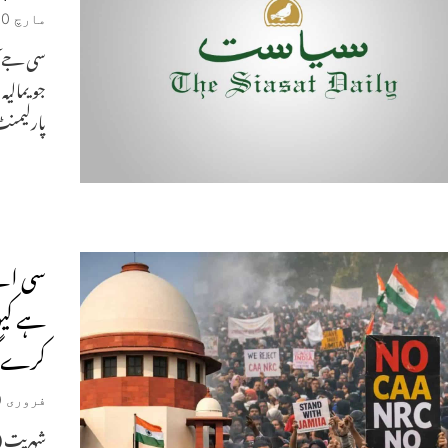
مارچ 10, 2026
سی جے آئ
جویمالیہ
پارلیمنٹ
سی اے 
کرے 
فروری 20, 2026
شہریت (ت