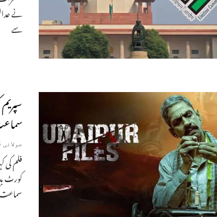
نے عدالت
سے
سپریم 
سماعت
جولائی 16, 2025
فلم کی ک
کورٹ بدھ
سماعت ک