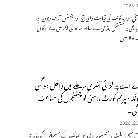
ی سوریہ کانت کی قیادت والی بنچ اور جسٹس آر مہادیون اور
 باغچی پر مشتمل بنرجی کے ساتھ ساتھ ٹی ایم سی کے ارکان
 ڈولا سین
اے پر لڑائی آخری مرحلے میں داخل ہو گئی
ہے کیونکہ سپریم کورٹ 5 مئی کو چیلنجوں کی سماعت
گی۔
رمیم) ایکٹ واضح طور پر پڑوسی ممالک کے مسلمانوں کو خارج