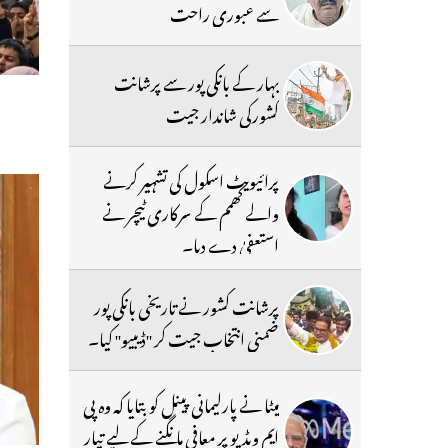
سے عبوری راحت
بہار کے بانکی پور سے پرشانت
کشورکی شاندار جیت
پرائیویٹ اسکول کی تشہیر کرنے
والے کھمم کے سرکاری ٹیچر نے
استعفیٰ دے دیا۔
پرشانت کشور نے تاریخی بانکی پور
ضمنی انتخاب جیت کر ''ڈیبیو'' کیا۔
میٹا نے پارلیمانی پینل کو بتایا کہ وہ پی
ایم ویڈیو پر معافی مانگنے کے لیے تیار