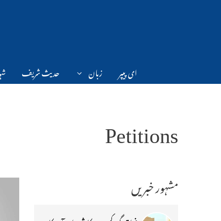
Ski
t
conten
ای پیپر
زبان
حدیث شریف
شہر
Petitions
مشہور خبریں