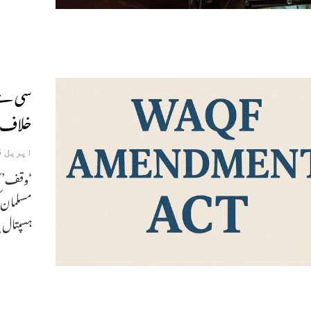
سی جے 
خلاف 
اپریل 16, 2025
‘وقف’ کا
مسلمان ک
ہسپتال ی