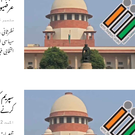
عرضیو
ستمبر 8, 2025
سیاسی او
انتخابی
سپریم ک
کرنے و
اگست 22, 2025
جمعرات ک