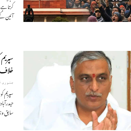
کرتا ہے،
آئین کے
سپریم 
خلاف د
جنوری 6, 2026
سپریم ک
حیدرآباد
سابق وزی