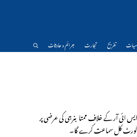
سیات
تفریح
تجارت
جرائم و حادثات
ایس ائی آر کے خلاف ممتا بنرجی کی عرضی پر
 کورٹ کل سماعت کرے گا۔