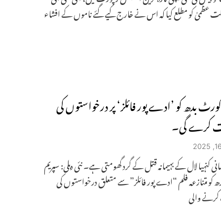
 عظمیٰ کو مطلع کیا کہ اس نے خارج کیے گئے ناموں کے افشاء
کورٹ بدھ کو ’ادے پور فائلز‘ پر درخواستوں کی
 کرے گی۔
ہانی کنہیا لال کے بہیمانہ قتل کے گرد گھومتی ہے۔ نئی دہلی: سپریم
 کو متنازعہ فلم “ادے پور فائلز” سے متعلق درخواستوں کی
رنے والی