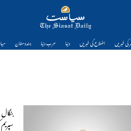
 کی خبریں
اضلاع کی خبریں
دنیا
عرب دنیا
ہندوستان
سیا
بنگال 
سپریم