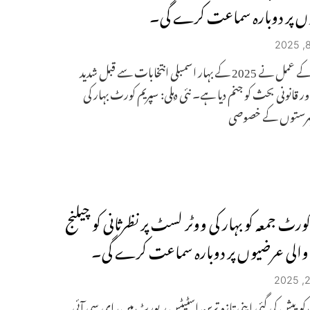
ں پر دوبارہ سماعت کرے گی۔
نظرثانی کے عمل نے 2025 کے بہار اسمبلی انتخابات سے قبل شدید
ر قانونی بحث کو جنم دیا ہے۔ نئی دہلی: سپریم کورٹ بہار کی
 فہرستوں کے خصوصی
ورٹ جمعہ کو بہار کی ووٹر لسٹ پر نظرثانی کو چیلنج
الی عرضیوں پر دوبارہ سماعت کرے گی۔
و پیش کی گئی اپنی تازہ ترین اسٹیٹس رپورٹ میں، ای سی آئی