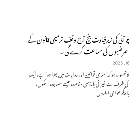
آئی کی زیرقیادت بنچ آج وقف ترمیمی قانون کے
عرضیوں کی سماعت کرے گی۔
 تصور، جو کہ اسلامی قوانین اور روایات میں جڑا ہوا ہے، ایک
ی طرف سے خیراتی یا مذہبی مقاصد، جیسے مساجد، اسکول،
ا دیگر عوامی اداروں