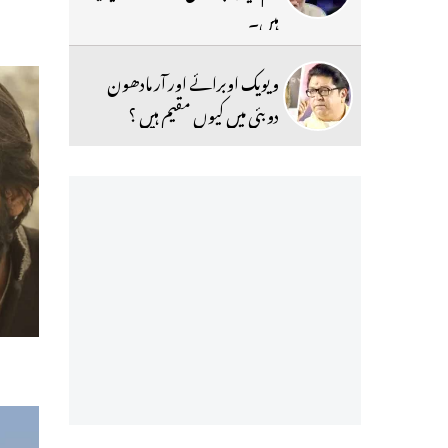
ہیں۔
ویویک اوبرائے اور آر مادھون
دوبئی میں کیوں مقیم ہیں ؟