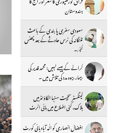
فراق گورکھپوری کا شعر اور آج کا
ہندوستان
سعودی سفری پابندی کے باعث
تلنگانہ کی نرس حادثے کے بعد پھنس
گئی۔
کرائے کے پیسے نہیں: محمد قدیر کی
بیمار بیوہ مدد کی تلاش میں ۔
گینگسٹر سجیت سنہا انکاؤنٹرمیں
ہلاک، کئی اضلاع میں ہائی الرٹ
افضال انصاری کو الٰہ آباد ہائی کورٹ