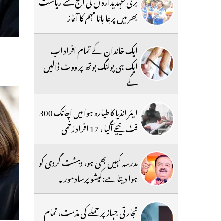
برقی عہدیداروں کی آج سے ریاست
بھر میں پرجا باٹا مہم کا آغاز
ایک خاندان کے تمام افراد اب
ایک ہی پولنگ بوتھ پر ووٹ ڈالیں
گے
ایئر انڈیا کا طیارہ ہوا میں اچانک 300
فٹ نیچے آگیا ، 17 افراد زخمی
مدرسہ کہیں بھی ہو، دہشت گردی کو
ہوا دیتا ہے:کیشو پرساد موریہ
تجارتی جہاز پر حملے کی مذمت، تمام