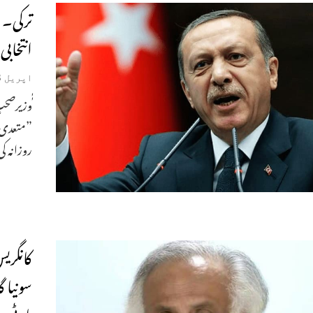
ترکی۔ 
انتخابی
اپریل 28, 2023
ٰٰوزیرصح
”متعدی گ
روزانہ 
کانگری
سونیا 
پارٹی