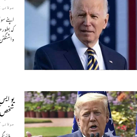
جولائی 22, 2024
اپنے سوش
کہ بطور 
واشنگٹن:
یو ایس:
شخص کو
جولائی 17, 2024
یہ فائرنگ