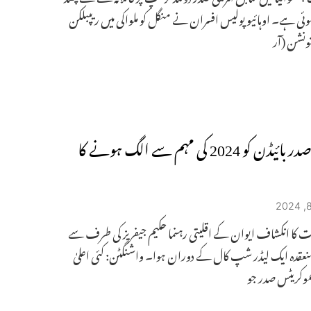
ہوئی ہے۔ اوہائیو پولیس افسران نے منگل کو ملواکی میں ریپبلکن
ونشن (آر
امریکی صدر بائیڈن کو 2024 کی مہم سے الگ ہونے کا
 کا انکشاف ایوان کے اقلیتی رہنما حکیم جیفریز کی طرف سے
 منعقدہ ایک لیڈر شپ کال کے دوران ہوا۔ واشنگٹن: کئی اعلیٰ
موکریٹس صدر جو