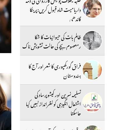
داریامیت شاہ قبول کریں:پرینکا
گاندھی
ظالم بات کی حیوانیات کا شکا
رمعصوم بچے کی حالت تشویش ناک
فراق گورکھپوری کا شعر اور آج کا
ہندوستان
تسلیمہ نسرین اور کیشوپرساد کی
اشتعال انگیزی کو نظرانداز نہیں کیا
جاسکتا