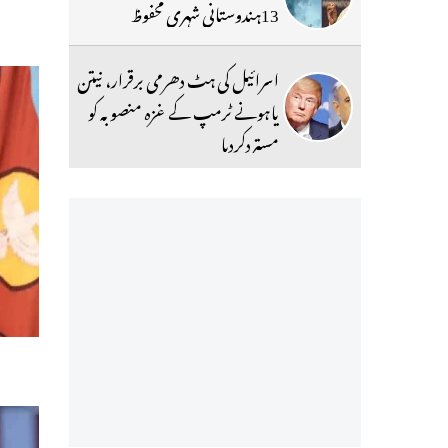
13ہندوستانی شہری محفوظ
اسرائیل کی ہٹ دھرمی برقرار، نیتن
یاہونے ٹرمپ کے غزہ منصوبہ کو
مستردکردیا