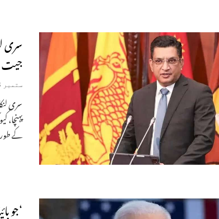
سری لنک
جیت 
ستمبر 23, 2024
سری لنکا
پہنچا، کی
کے طور
‘جو با