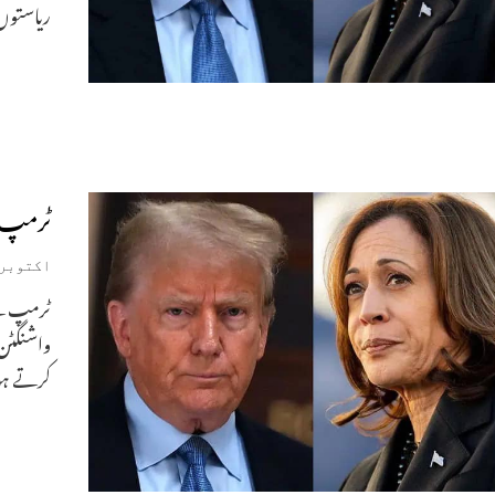
ریاستوں
ٹرمپ ص
اکتوبر 24, 024
ٹرمپ ک
واشنگٹن
کرتے ہو