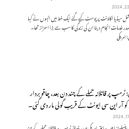
ل میڈیا اکاؤنٹ پر پوسٹ کیے گئے ایک خط میں انہوں نے کہا
صدر خدمات انجام دینا ان کی زندگی کا سب سے بڑا اعزاز تھا۔
 امریکی
 ٹرمپ پر قاتلانہ حملے کے چند دن بعد، چاقو بردار
 آر این سی ایونٹ کے قریب گولی مار دی گئی۔
 پنسلوانیا میں سابق امریکی صدر ڈونلڈ ٹرمپ پر قاتلانہ حملے کے چند