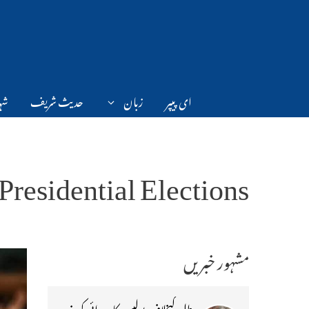
Ski
t
conten
ای پیپر
زبان
حدیث شریف
شہر
Presidential Elections
مشہور خبریں
طلبہ کیخلاف پولیس کارروائی کی ذمہ