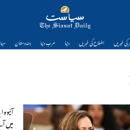
 کی خبریں
اضلاع کی خبریں
دنیا
عرب دنیا
ہندوستان
سیا
آئیووا 
میں آگ