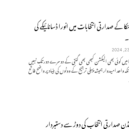
ا کے صدارتی انتخابات میں انورا ڈسانائیکے کی
۔
 میں کوئی بھی الیکشن کبھی بھی گنتی کے دوسرے دور تک نہیں
ونکہ واحد امیدوار ہمیشہ پہلی ترجیح کے ووٹوں کی بنیاد پر واضح فاتح
ئیڈن صدارتی انتخاب کی دوڑ سے دستبردار