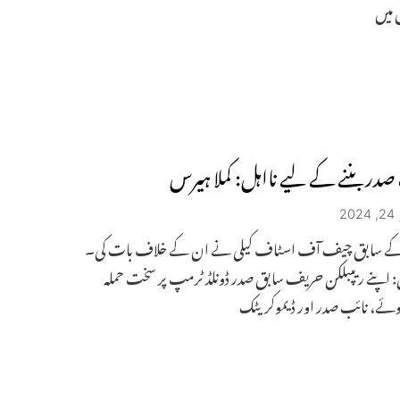
 میں
در بننے کے لیے نااہل: کملا ہیرس
2
ے سابق چیف آف اسٹاف کیلی نے ان کے خلاف بات کی۔
: اپنے ریپبلکن حریف سابق صدر ڈونلڈ ٹرمپ پر سخت حملہ
ئے، نائب صدر اور ڈیموکریٹک