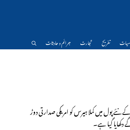
سیات
تفریح
تجارت
جرائم و حادثات
کے نئے پول میں کملا ہیرس کو امریکی صدارتی دوڑ
ے دکھایا گیا ہے۔