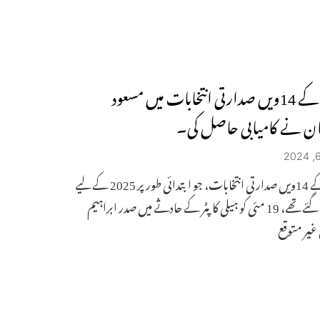
ایران کے 14ویں صدارتی انتخابات میں مسعود
ان نے کامیابی حاصل کی۔
ایران کے 14ویں صدارتی انتخابات، جو ابتدائی طور پر 2025 کے لیے
طے کیے گئے تھے، 19 مئی کو ہیلی کاپٹر کے حادثے میں صدر ابراہیم
 غیر متوقع