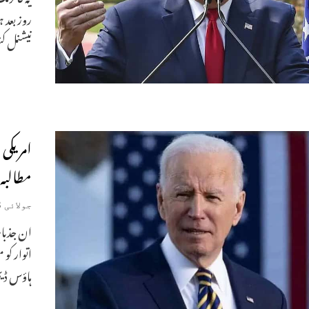
روز بعد 
نیشنل کن
مطالبہ
جولائی 8, 2024
ان جذبات
اتوار کو
ہاؤس ڈی