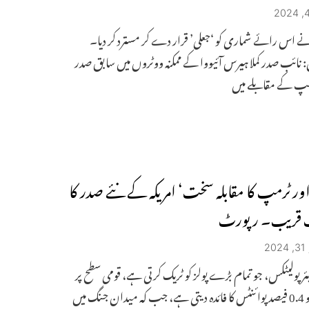
 اس رائے شماری کو ‘جعلی’ قرار دے کر مسترد کر دیا۔
 نائب صدر کملا ہیرس آئیووا کے ممکنہ ووٹروں میں سابق صدر
رمپ کے مقابلے میں
ور ٹرمپ کا مقابلہ سخت‘ امریکہ کے نئے صدر کا
ب قریب۔ رپورٹ
2
ئر پولیٹکس، جو تمام بڑے پولز کو ٹریک کرتی ہے، قومی سطح پر
ٹرمپ کو 0.4 فیصد پوائنٹس کا فائدہ دیتی ہے، جب کہ میدان جنگ میں