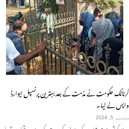
کرناٹک حکومت نے مذمت کے بعد بہترین پرنسپل ایوارڈ
واپس لے لیا۔
ستمبر 5, 2024
رام کرشن بی جی حجاب کے معاملے کے عروج کے دوران روشنی میں آئے