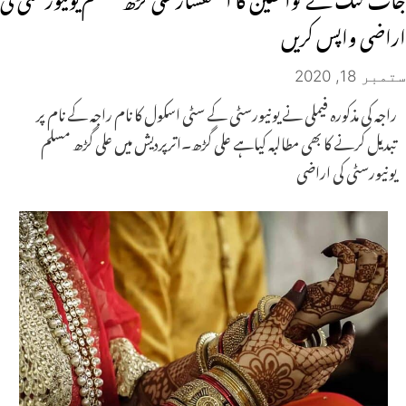
اراضی واپس کریں
ستمبر 18, 2020
راجہ کی مذکورہ فیملی نے یونیورسٹی کے سٹی اسکول کا نام راجہ کے نام پر
تبدیل کرنے کا بھی مطالبہ کیاہے علی گڑھ۔اترپردیش میں علی گڑھ مسلم
یونیورسٹی کی اراضی