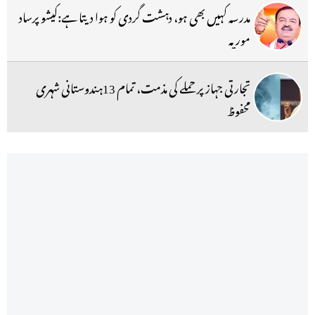
مدرسہ کہیں بھی ہو، دہشت گردی کو ہوا دیتا ہے:کیشو پرساد
موریہ
تجارتی جہاز پر حملے کی مذمت، تمام 13ہندوستانی شہری
محفوظ