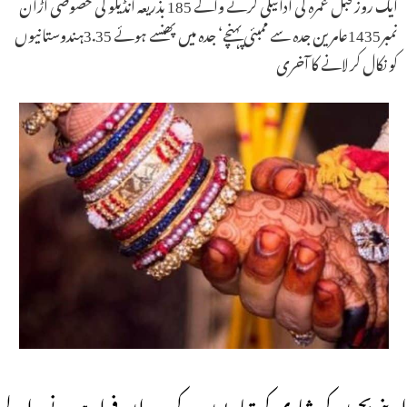
ایک روز قبل عمرہ کی ادائیگی کرنے والے 185 بذریعہ انڈیگو کی خصوصی اڑان
نمبر1435عامرین جدہ سے ممبئی پہنچے‘ جدہ میں پھنسے ہوئے 3.35ہندوستانیوں
کو نکال کر لانے کا آخری
اپنے بچوں کی شادی کی تیاریوں کے دوران فرار ہونے والے