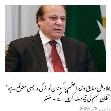
جلاوطن سابق وزیراعظم پاکستان نواز کی واپسی متوقع ہے ‘
انتخابی مہم کی قیادت کریں گے ۔ منسٹر
جنوری 22, 2023