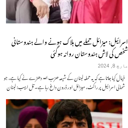
اسرائیل: میزائل حملے میں ہلاک ہونے والے ہندوستانی
شخص کی لاش ہندوستان روانہ ہوگئی
مارچ 8, 2024
خیال کیا جاتا ہے کہ یہ حملہ لبنان کے شیعہ حزب اللہ دھڑے نے کیا ہے، جو
شمالی اسرائیل پر راکٹ، میزائل اور ڈرون داغ رہا ہے۔ تل ابیب: لبنان