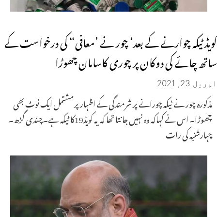
کویڈ ٹیکہ چوارنے کے بعد‘ چور نے ’معافی“ کی درخواست کے
ساتھ چائے کی دوکان پر چوری کاسامان چھوڑا
اپریل 23, 2021
مذکورہ چور نے ٹیکہ چورانے پر شرمندگی کے اظہار پرمشتمل ایک نوٹ بھی
چھوڑا۔ اس نے کہاکہ وہ نہیں جانتا تھا کہ یہ کویڈ19کا ٹیکہ ہے۔چندی گڑھ۔
چہارشنبہ کی رات