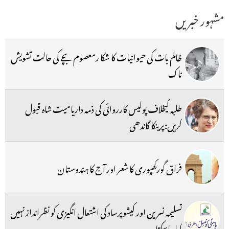
مشہور خبریں
ظالم بات کی حیوانیات کا شکا رمعصوم بچے کی حالت تشویش
ناک
طلبہ کیخلاف پولیس کارروائی کی ذمہ داریامیت شاہ قبول
کریں:پرینکا گاندھی
فراق گورکھپوری کا شعر اور آج کا ہندوستان
تسلیمہ نسرین اور کیشوپرساد کی اشتعال انگیزی کو نظرانداز نہیں
کیا جاسکتا