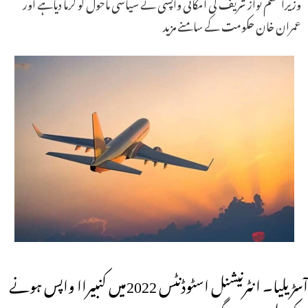
وزیراعظم نواز شریف کی امکانی واپسی نے سیاسی ماحول کو گرما دیاہے اور
عمران خان حکومت کے سامنے مزید
آسڑیلیا۔ انٹرنیشنل اسٹوڈنٹس 2022میں کنبیراا واپس ہونے