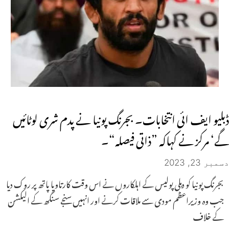
ڈبلیو ایف ائی انتخابات۔ بجرنگ پونیا نے پدم شری لوٹائیں
گے‘ مرکز نے کہاکہ ”ذاتی فیصلہ“۔
دسمبر 23, 2023
بجرنگ پونیا کو دہلی پولیس کے اہلکاروں نے اس وقت کارتاویا پاتھ پر روک دیا
جب وہ وزیراعظم مودی سے ملاقات کرنے اور انہیں سنجے سنگھ کے الیکشن
کے خلاف