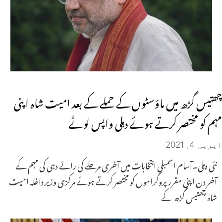
چھتیس گڑھ میں ماؤسٹوں کے حملے کے بعد امیت شاہ اپنی
مہم کو مختصر کرتے ہوئے دہلی واپس لوٹے
اپریل 4, 2021
نئی دہلی۔آسام اسمبلی انتخابات میں آخری مرحلے کی رائے دہی کی مہم کے
آخر دن اپنی مقرر پروگراموں کو مختصر کرتے ہوئے مرکزی وزیر داخلہ امیت
شاہ چھتیس گڑھ کے