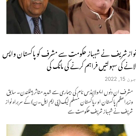
نواز شریف نے شہباز حکومت سے مشرف کو پاکستان واپس
لانے کی سہولتیں فراہم کرنے کی مانگ کی
جون 15, 2022
مشرف ان دنوں ایمولائیڈس نام کی بیماری سے شدید متاثر ہیںلندن۔ سابق
وزیراعظم پاکستان او رپاکستان مسلم لیگ (پی ایم ایل۔ن) کے سربراہ نواز
شریف نے شہباز شریف حکومت سے