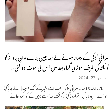
عراقی لڑکی کے بیمار ہونے کے بعد چین جانے والی پرواز کو
کولکتہ کی طرف موڑ دیا گیا، بعد میں اس کی موت ہو گئی۔
ستمبر 27, 2024
مسافر، ایک 16 سالہ عراقی لڑکی، جب اسے شہر کے ایک ہسپتال لے جایا گیا
تو اسے “مردہ لایا گیا” قرار دیا گیا۔ کولکتہ: بغداد سے چین کے گوانگزو جانے