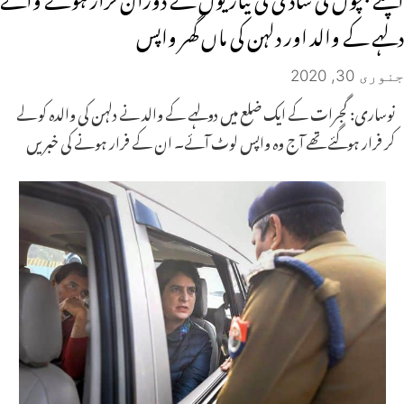
دلہے کے والد اور دلہن کی ماں گھر واپس
جنوری 30, 2020
نوساری: گجرات کے ایک ضلع میں دولہے کے والد نے دلہن کی والدہ کو لے
کر فرار ہوگئے تھے آج وہ واپس لوٹ آئے۔ ان کے فرار ہونے کی خبریں