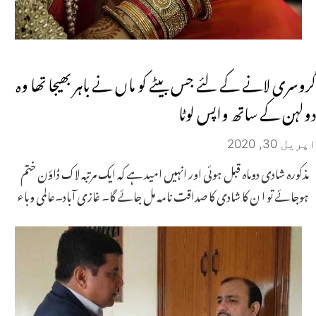
گروسری لانے کے لئے جس بیٹے کو ماں نے باہر بھیجا تھا وہ
دولہن کے ساتھ واپس لوٹا
اپریل 30, 2020
مذکورہ شادی دوماہ قبل ہوئی اور انہیں امید ہے کہ ایک مرتبہ لاک ڈاؤن ختم
ہوجائے تو ا ن کا شادی کا صداقت نامہ مل جائے گا۔ غازی آباد۔عالمی وباء