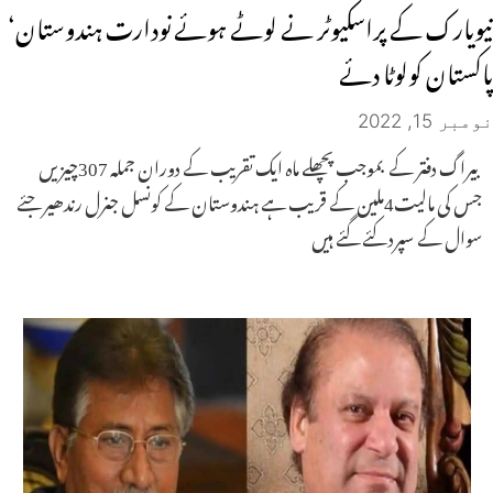
نیویارک کے پراسکیوٹر نے لوٹے ہوئے نودارت ہندوستان‘
پاکستان کولوٹا دئے
نومبر 15, 2022
بیراگ دفتر کے بموجب پچھلے ماہ ایک تقریب کے دوران جملہ 307چیزیں
جس کی مالیت4ملین کے قریب ہے ہندوستان کے کونسل جنرل رندھیر جئے
سوال کے سپرد کئے گئے ہیں