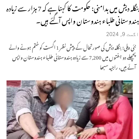
بنگلہ دیش میں بدامنی: حکومت کا کہنا ہے کہ 7 ہزار سے زیادہ
ہندوستانی طلباء ہندوستان واپس آگئے ہیں۔
اگست 9, 2024
نئی دہلی: بنگلہ دیش کی صورتحال کے پیش نظر 1 اگست کو ختم ہونے والے
پچھلے دو ہفتوں میں 7,200 سے زیادہ ہندوستانی طلباء ہندوستان واپس
آئے ہیں، راجیہ سبھا