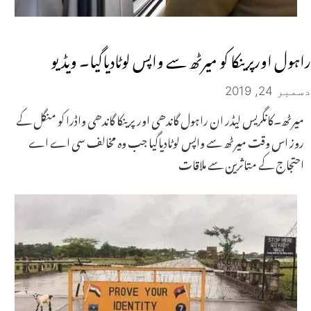
راہول اورپرینکا کو میرٹھ سے واپس لوٹادیاگیا۔ ویڈیو
دسمبر 24, 2019
میرٹھ۔کانگریس لیڈر ان راہول گاندھی اور پرینکا گاندھی واڈرا کو منگل کے
روز اس وقت میرٹھ سے واپس لوٹادیاگیا جب وہ مخالف سی اے اے
احتجاج کے متاثرین سے ملاقات