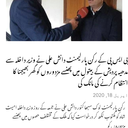
بی ایس پی کے رکن پارلیمنٹ دانش علی نے وزیر داخلہ سے
مدھیہ پردیش کے بیتول میں پھنسے مزدوروں کو گھر بھیجنا کا
انتظام کرنے کی مانگ کی
اپریل 18, 2020
رکن پارلیمنٹ لوک سبھا کنور دانش علی نے جمعہ کے روز وزیر داخلہ امیت
شاہ کو مکتوب لکھ کر درخواست کیا کہ ملک کے مختلف حصوں میں پھنسے
مزدوروں کو