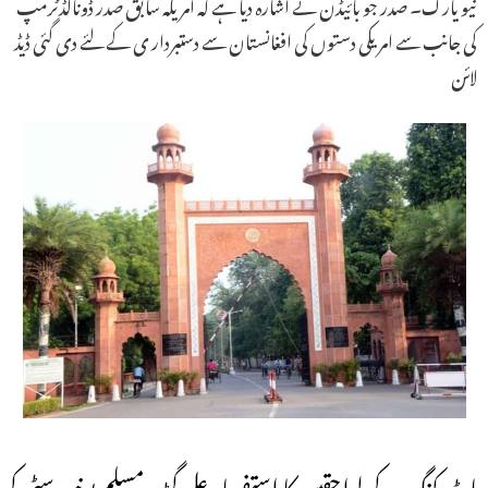
نیو یارک۔ صدر جو بائیڈن نے اشارہ دیا ہے کہ امریکہ سابق صدر ڈونالڈٹرمپ
کی جانب سے امریکی دستوں کی افغانستان سے دستبردار ی کے لئے دی گئی ڈیڈ
لائن
جاٹ کنگ کے لواحقین کا استفسار علی گڑھ مسلم یونیورسٹی کی