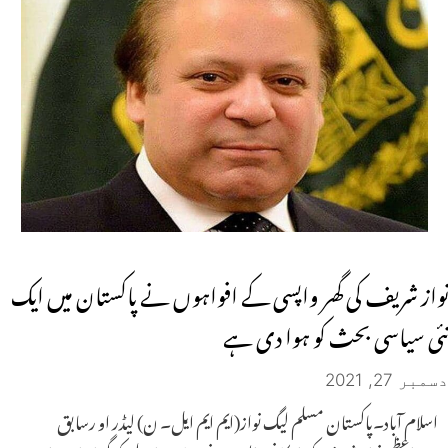
نواز شریف کی گھر واپسی کے افواہوں نے پاکستان میں ایک
نئی سیاسی بحث کو ہوا دی ہے
دسمبر 27, 2021
اسلام آباد۔پاکستان مسلم لیگ نواز(ایم ایم ایل۔ ن) لیڈر او رسابق