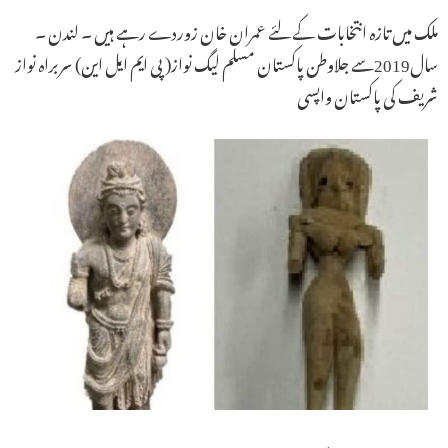
ملک میں تازہ انتخابات کے لئے عمران خان زوردے رہے ہیں ۔ لندن ۔
سال2019سے جلاوطن پاکستان مسلم لیگ نواز( پی ایم ایل این) سربراہ نواز
شریف کی پاکستان واپسی