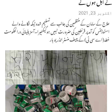
کے اہل ہوں گے
اکتوبر 23, 2021
علاج کے سامان کے منتظمین کی جانب سے تسلیم شدہ ٹیکہ لگانے والے
اسٹوڈنٹس کو آمدپر قرنطین کی ضرورت نہیں ہوگیکنبیرا۔آسڑیلیائی درالحکومت
خطہ(اے سی ٹی) کے چیف منسٹر انڈریو بار