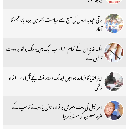
برقی عہدیداروں کی آج سے ریاست بھر میں پرجا باٹا مہم کا
آغاز
ایک خاندان کے تمام افراد اب ایک ہی پولنگ بوتھ پر ووٹ
ڈالیں گے
ایئر انڈیا کا طیارہ ہوا میں اچانک 300 فٹ نیچے آگیا ، 17 افراد
زخمی
اسرائیل کی ہٹ دھرمی برقرار، نیتن یاہونے ٹرمپ کے
غزہ منصوبہ کو مستردکردیا