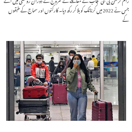
جس نے 2022 میں کرناٹک کو ہلا کر رکھ دیا۔ کارکنوں اور سماج کے طبقوں
کے