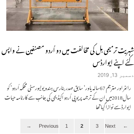
شہریت ترمیمی بل کی مخالفت میں دو اُردو مصنفین نے واپس
کئے اپنے ایوارڈس
دسمبر 13, 2019
رائٹر اور مترجم 67سالہ یاور‘ سابق صدر بنارس ہندو یونیورسٹی محکمہ اُردو‘ کو
سال2018میں ان کے ترجمہ پر یوپی اُردو اکیڈیمی کی جانب سے کارنامہ حیات
ایوارڈ سے نوازا گیاتھا
Page
Page
Page
→
1
2
3
Next
Previous
←