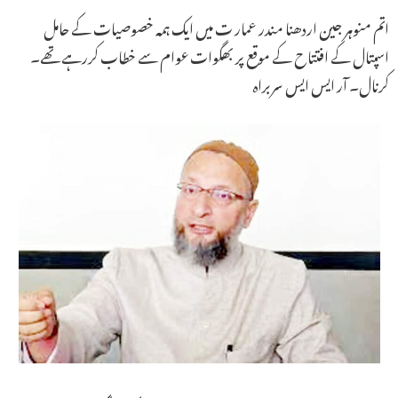
اتم منوہر جین اردھنا مندر عمار ت میں ایک ہمہ خصوصیات کے حامل
اسپتال کے افتتاح کے موقع پر بھگوات عوام سے خطاب کررہے تھے۔
کرنال۔ آر ایس ایس سربراہ