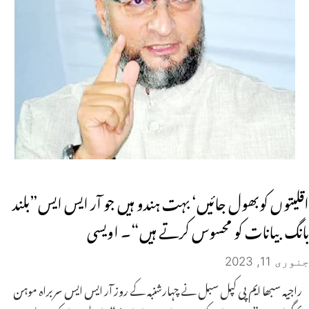
اقلیتوں کوبھول جائیں‘ بہت ہندو ہیں جو آر ایس ایس”بلند
بانگ بیانات کو محسوس کرتے ہیں“۔ اویسی
جنوری 11, 2023
راجیہ سبھا ایم پی کپل سبل نے چہارشنبہ کے روز آر ایس ایس سربراہ موہن