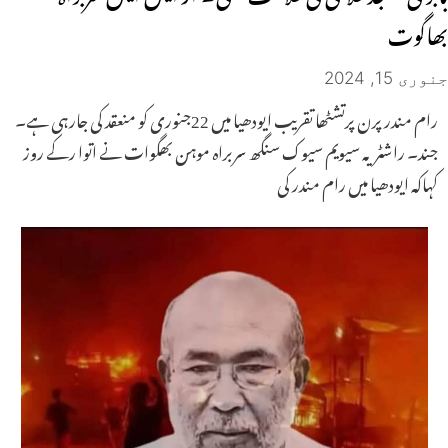
بھاگوت
جنوری 15, 2024
رام مندر پرن پرتشٹھا تقریب ایودھیا میں 22جنوری کو منعقد کی جارہی ہے۔
جند۔ راشٹریہ سیویم سیوک سنگھ سربراہ موہن بھگوات نے اتوا رکے روز
کہاکہ ایودھیا میں رام مندر کی