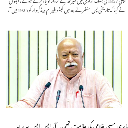
نے کہا کہ تاریخی پس منظر نے بعد میں کیشو بلیرام ہیڈگیوار کو 1925 میں آر
بابری مسجد غلامی کی علامت تھی۔ آر ایس ایس سربراہ