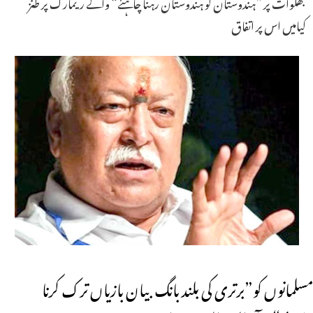
بھگوات پر ”ہندوستان کو ہندوستان رہنا چاہئے“ والے ریمارک پر طنز
کیامیں اس پر اتفاق
مسلمانوں کو”برتری کی بلند بانگ بیان بازیاں ترک کرنا