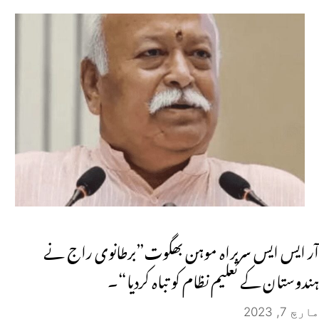
آر ایس ایس سربراہ موہن بھگوت”برطانوی راج نے
ہندوستان کے تعلیم نظام کو تباہ کردیا“۔
مارچ 7, 2023