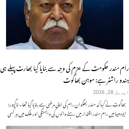
رام مندر حکومت کے عزم کی وجہ سے بنایا گیا بھارت پہلے ہی
ہندو راشٹر ہے: موہن بھاگوت
اپریل 28, 2026
بھاگوت نے کہا کہ مندر بھگوان رام کی اپنی مرضی سے بنایا گیا تھا۔ ناگپور:
ایودھیا میں رام مندر اقتدار میں رہنے والوں کی وابستگی اور ملک میں ہر کسی