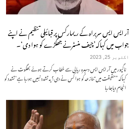
آر ایس ایس سربراہ کے ریمارکس پر قبائیلی تنظیم نے اپنے
جواب میں کہاکہ’چیف منسٹرنے جھگڑے کو ہوا دی‘۔
اکتوبر 25, 2023
ناگپور میں آر ایس ایس دسہرہ ریالی سے خطاب کرتے ہوئے بھگوت نے
کہاکہ ”حقیقت میں تنازعہ کو ہوا کس نے دی؟یہ تشدد نہیں ہورہا ہے‘ تشدد کو
انجام دیاجارہا