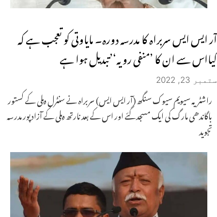
آر ایس ایس سربراہ کا مدرسہ دورہ۔ مایاوتی کو تعجب ہے کہ
کیااس سے ان کا ’منفی رویہ‘’تبدیل ہوا ہے
ستمبر 23, 2022
راشٹریہ سیویم سیوک سنگھ (آر ایس ایس) سربراہ نے سنٹرل دہلی کے کستور
باگاندھی مارگ کی ایک مسجد گئے اور اس کے بعد نارتھ دہلی کے آزاد پور مدرسہ
تجوید