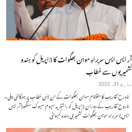
آر ایس ایس سربراہ موہن بھگوات کا 3اپریل کو ہندو
کشمیریوں سے خطاب
مارچ 31, 2022
ناورح تقاریب کا اختتام موہن بھگوات کے ان لائن خطاب پر ہوگانئی دہلی۔
ناروح تقاریب کے دوران 3اپریل کو راشٹریہ سیوم سیوک سنگھ(آر ایس
ایس) سربراہ موہن بھگوات کشمیری ہندو کمیونٹی