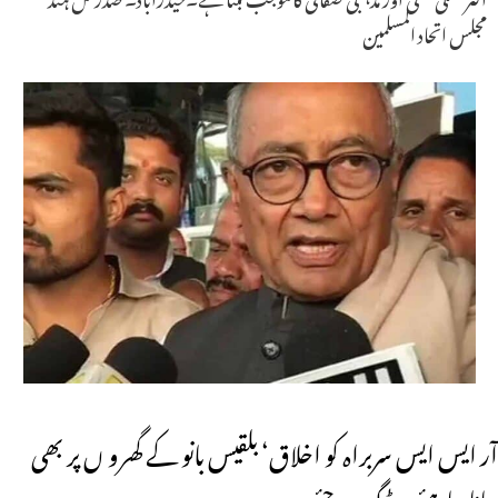
مجلس اتحاد المسلمین
آر ایس ایس سربراہ کو اخلاق‘ بلقیس بانو کے گھرو ں پر بھی
جانا چاہئے۔ ڈگ وجئے