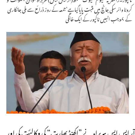
کرونا وائر سکی جانچ میں مثبت پایاگیاہے‘جمعہ کے روز ذرائع سے ملی جانکاری
کے بموجب انہیں ناگپور کے ایک خانگی
آر ایس ایس سربراہ نے ”اکھنڈ بھارت“ کی وکالئت کی اور