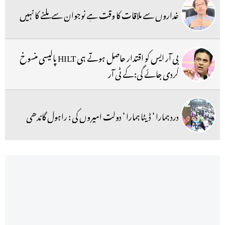
غداروں سے ملاقات کا وقت ہے نوجوان سے ملنے کا نہیں
بی آر ایس کو اقتدار حاصل ہوتے ہی HILT پالیسی منسوخ
کردی جائے گی:کے ٹی آر
درد ہمارا ‘ ڈیٹا ہمارا ‘ دولت امیروں کی : راہول گاندھی