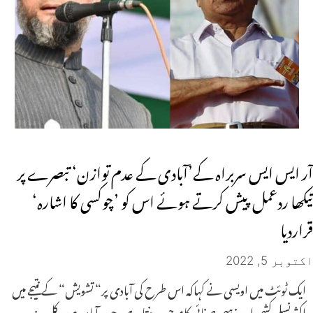
آر ایس ایس سربراہ کے’آبادی کے عدم توازن‘ تبصرے پر
تیکھا ردعمل پیش کرتے ہوئے اس کو ’چوکسی کا اشارہ‘
قراردیا
اکتوبر 5, 2022
ایک ٹوئٹ میں اویسی نے کہاکہ اس طرح کی آبادی پر“ تشویش“ کے نتیجے میں
اکثر نسلی کشی اور مذہبی صفائی کاموجب بنتا ہے۔حیدرآباد۔ صدر کل ہند