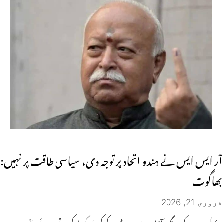
آر ایس ایس نے ہندو اتحاد پر توجہ دی، سیاسی طاقت پر نہیں:
بھاگوت
فروری 21, 2026
پہلی 1857 کی جنگ آزادی میں میرٹھ کے کردار کو یاد کرتے ہوئے، انہوں