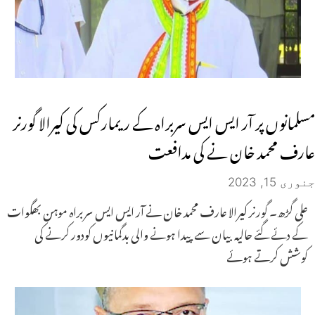
مسلمانوں پر آر ایس ایس سربراہ کے ریمارکس کی کیرالا گورنر
عارف محمد خان نے کی مدافعت
جنوری 15, 2023
علی گڑھ۔ گورنر کیرالا عارف محمد خان نے آر ایس ایس سربراہ موہن بھگوات
کے دئے گئے حالیہ بیان سے پیدا ہونے والی بدگمانیوں کودور کرنے کی
کوشش کرتے ہوئے