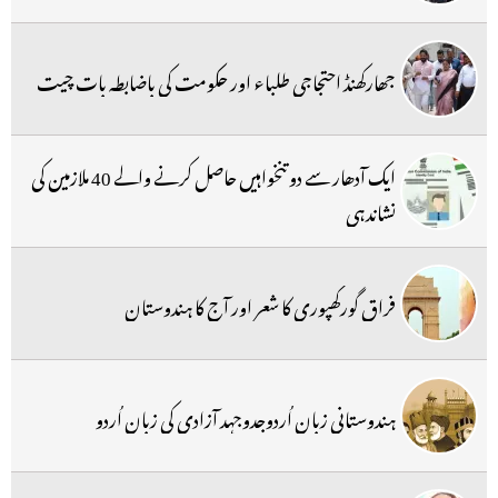
جھارکھنڈ احتجاجی طلباء اور حکومت کی باضابطہ بات چیت
ایک آدھار سے دو تنخواہیں حاصل کرنے والے 40 ملازمین کی
نشاندہی
فراق گورکھپوری کا شعر اور آج کا ہندوستان
ہندوستانی زبان اُردوجدوجہد آزادی کی زبان اُردو