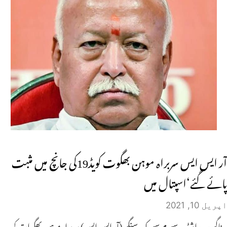
آر ایس ایس سربراہ موہن بھگوت کویڈ19کی جانچ میں مثبت
پائے گئے‘اسپتال میں
اپریل 10, 2021
ناگپور۔راشٹریہ سیوم سیوک سنگھ(آر ایس ایس) سربراہ موہن بھگوات کو