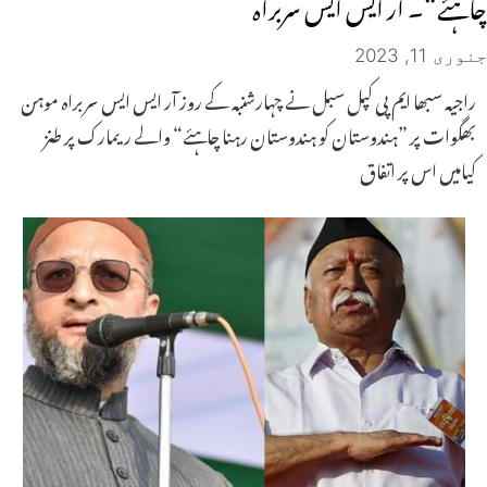
چاہئے“۔ آر ایس ایس سربراہ
جنوری 11, 2023
راجیہ سبھا ایم پی کپل سبل نے چہارشنبہ کے روز آر ایس ایس سربراہ موہن
بھگوات پر ”ہندوستان کو ہندوستان رہنا چاہئے“ والے ریمارک پر طنز
کیامیں اس پر اتفاق