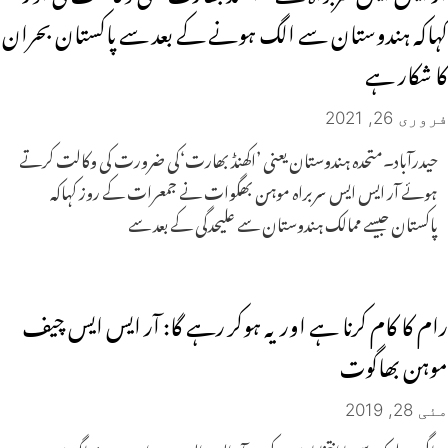
کہاکہ ہندوستان سے الگ ہونے کے بعد سے پاکستان بحران
کا شکار ہے
فروری 26, 2021
حیدرآباد۔متحدہ ہندوستان یعنی ’اکھنڈ بھارت‘کی ضرورت کی وکالت کرتے
ہوئے آر ایس ایس سربراہ موہن بھگوات نے جمعرات کے روز کہاکہ
پاکستان جیسے ممالک ہندوستان سے علیحدگی کے بعد سے
رام کا کام کرنا ہے اور یہ ہوکر رہے گا: آر ایس ایس چیف
موہن بھاگوت
مئی 28, 2019