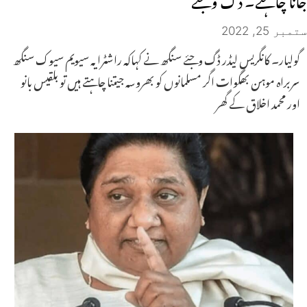
ستمبر 25, 2022
گولیار۔ کانگریس لیڈر ڈگ وجئے سنگھ نے کہاکہ راشٹرایہ سیویم سیوک سنگھ
سربراہ موہن بھگوات اگر مسلمانوں کو بھروسہ جیتنا چاہتے ہیں تو بلقیس بانو
اور محمد اخلاق کے گھر