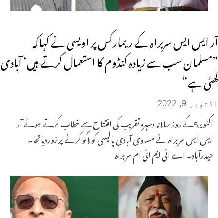
آر ایس ایس سربراہ کے ریمارکس پر اویسی نے کہاکہ
”مسلمان سب سے زیادہ کنڈوم کا استعمال کرتے ہیں‘ آبادی
گھٹی ہے“
اکتوبر 9, 2022
اکٹوبر5کے روز سالانہ دسہرہ تقریب کی افتتاح سے خطاب کرتے ہوئے آر
ایس ایس سربراہ نے مساوی آبادی پالیسی کو لاگو کرنے پر زوردیاتھا۔
حیدرآباد۔ اے ائی ایم ائی ام سربراہ