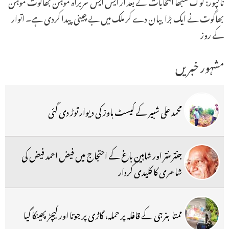
ناگپور: لوک سبھا انتخابات کے بعد آر ایس ایس سربراہ موہن بھاگوت موہن
بھاگوت نے ایک بڑا بیان دے کر ملک میں بے چینی پیدا کردی ہے۔ اتوار
کے روز
مشہور خبریں
محمد علی شبیر کے گیسٹ ہاوز کی دیوار توڑ دی گئی
جنتر منتر اور شاہین باغ کے احتجاج میں فیض احمد فیض کی
شاعری کا کلیدی کردار
ممتا بنرجی کے قافلہ پر حملہ، گاڑی پر جوتا اور کیچڑ پھینکا گیا