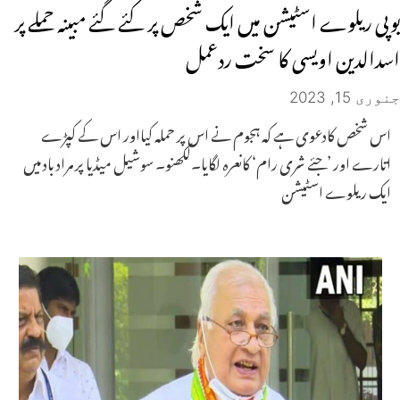
یوپی ریلوے اسٹیشن میں ایک شخص پر کئے گئے مبینہ حملے پر
اسدالدین اویسی کا سخت ردعمل
جنوری 15, 2023
اس شخص کادعوی ہے کہ ہجوم نے اس پر حملہ کیااور اس کے کپڑے
اتارے اور ’جئے شری رام‘ کانعرہ لگایا۔لکھنو۔ سوشیل میڈیا پر مراد باد میں
ایک ریلوے اسٹیشن