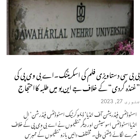
بی بی سی دستاویزی فلم کی اسکریننگ۔اے بی وی پی کی
”غنڈہ گردی“ کے خلاف جے این یو میں طلبہ کااحتجاج
جنوری 27, 2023
اسٹوڈنٹس فیڈریشن آف انڈیا‘ ڈیموکرٹیک اسٹوڈنٹس فیڈرشن‘ ال
انڈیااسٹوڈنٹس اسوسیشن اور دیگر تنظیموں نے اے بی وی پی کے خلاف
نعرے لگائے ہیںنئی دہلی۔ مختلف دائیں بازو تنظیموں کے ممبرس