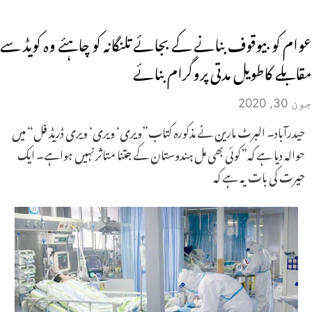
عوام کو بیوقوف بنانے کے بجائے تلنگانہ کو چاہئے وہ کویڈ سے
مقابلے کاطویل مدتی پروگرام بنائے
جون 30, 2020
حیدرآباد۔ البرٹ مارین نے مذکورہ کتاب”ویری‘ ویری‘ ویری ڈریڈ فل“ میں
حوالہ دیا ہے کہ”کوئی بھی مل ہندوستان کے جتنا متاثر نہیں ہواہے۔ ایک
حیرت کی بات یہ ہے کہ