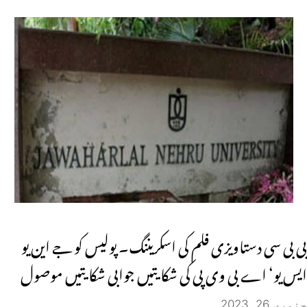
بی بی سی دستاویزی فلم کی اسکریننگ۔ پولیس کو جے این یو
ایس یو‘ اے بی وی پی کی شکایتیں جوابی شکایتیں موصول
جنوری 26, 2023