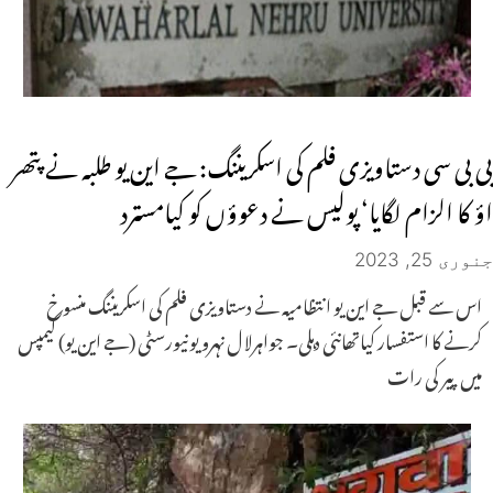
بی بی سی دستاویزی فلم کی اسکریننگ: جے این یو طلبہ نے پتھر
اؤ کا الزام لگایا‘ پولیس نے دعوؤں کو کیامسترد
جنوری 25, 2023
اس سے قبل جے این یو انتظامیہ نے دستاویزی فلم کی اسکریننگ منسوخ
کرنے کا استفسار کیاتھانئی دہلی۔ جواہرلا ل نہرو یونیورسٹی (جے این یو) کیمپس
میں پیر کی رات