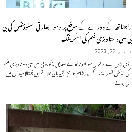
راجناتھ کے دورے کے موقع پر وسوا بھارتی اسٹوڈنٹس کی بی
بی سی دستاویزی فلم کی اسکریننگ
فروری 23, 2023
ڈی ایس اے ترجمان سوبھو ناتھ کے مطابق مذکورہ بی سی سی دستاویزی فلم
کی نمائش جمعرات کے روز شام 6بجے رتن پالی علاقے میں نیمتالا میدان میں
کی جائے