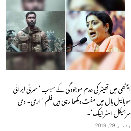
امیٹھی میں تھیٹر کی عدم موجودگی کے سبب ‘ سمرتی ایرانی
موبائیل ہال میں مفت دیکھا رہی ہیں فلم ’ اری۔ دی
سرجیکل اسٹرائیک‘۔
جنوری 29, 2019