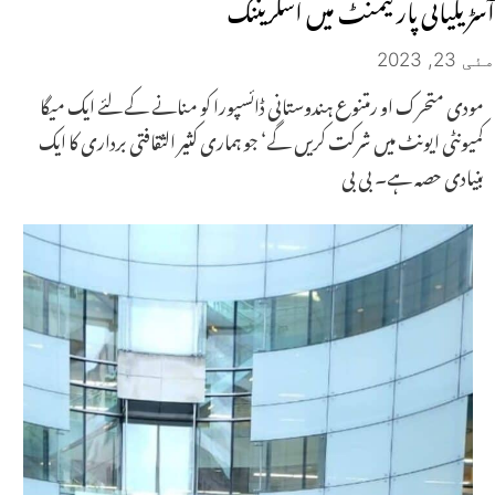
آسڑیلیائی پارلیمنٹ میں اسکریننگ
مئی 23, 2023
مودی متحرک او رمتنوع ہندوستانی ڈائسپورا کو منانے کے لئے ایک میگا
کمیونٹی ایونٹ میں شرکت کریں گے‘ جو ہماری کثیر الثقافتی برداری کا ایک
بنیادی حصہ ہے۔ بی بی