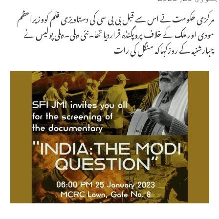
مرکزی حکومت نے اس سے قبل بی بی سی کی دستاویزی فلم کووزیراعظم
مودی اور ملک کے خلاف پروپگنڈہ قراردیا تھا۔نئی دہلی۔دہلی پولیس نے
چہارشنبہ کے روزکہاکہ منگل کی رات