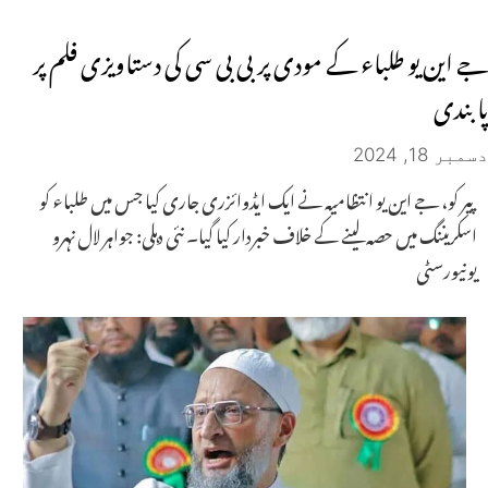
جے این یو طلباء کے مودی پر بی بی سی کی دستاویزی فلم پر
پابندی
دسمبر 18, 2024
پیر کو، جے این یو انتظامیہ نے ایک ایڈوائزری جاری کیا جس میں طلباء کو
اسکریننگ میں حصہ لینے کے خلاف خبردار کیا گیا۔ نئی دہلی: جواہر لال نہرو
یونیورسٹی