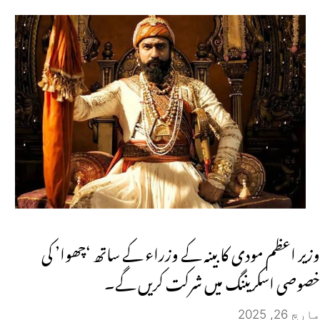
وزیر اعظم مودی کابینہ کے وزراء کے ساتھ ‘چھوا’ کی
خصوصی اسکریننگ میں شرکت کریں گے۔
مارچ 26, 2025