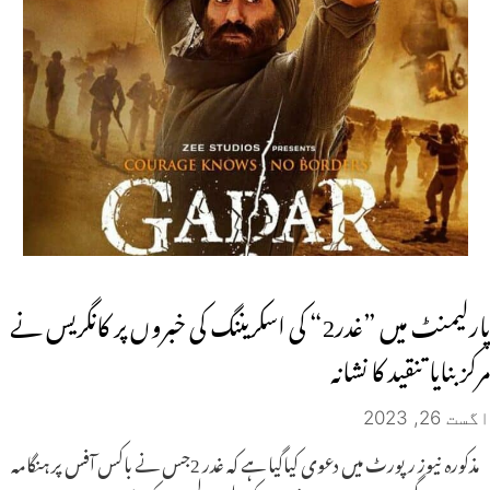
پارلیمنٹ میں ”غدر2“ کی اسکریننگ کی خبروں پر کانگریس نے
مرکز بنایا تنقید کا نشانہ
اگست 26, 2023
مذکورہ نیوز رپورٹ میں دعوی کیاگیا ہے کہ غدر 2جس نے باکس آفس پر ہنگامہ