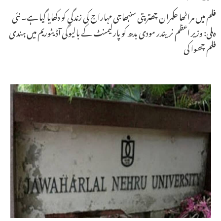
فلم میں مراٹھا حکمران چھترپتی سنبھاجی مہاراج کی زندگی کو دکھایا گیا ہے۔ نئی
دہلی: وزیر اعظم نریندر مودی بدھ کو پارلیمنٹ کے بالیوگی آڈیٹوریم میں ہندی
فلم چھوا کی