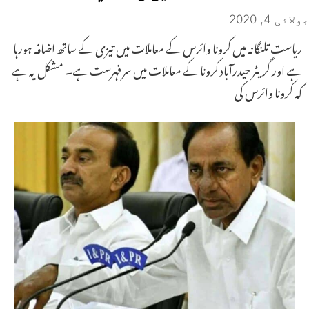
جولائی 4, 2020
ریاست تلنگانہ میں کرونا وائرس کے معاملات میں تیزی کے ساتھ اضافہ ہورہا
ہے اور گریٹر حیدرآباد کرونا کے معاملات میں سرفہرست ہے۔ مشکل یہ ہے
کہ کرونا وائرس کی