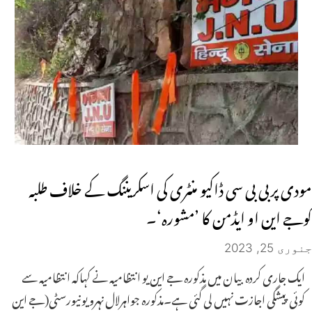
مودی پربی بی سی ڈاکیو منٹری کی اسکریننگ کے خلاف طلبہ
کوجے این او ایڈمن کا ’مشورہ‘۔
جنوری 25, 2023
ایک جاری کردہ بیان میں مذکورہ جے این یو انتظامیہ نے کہاکہ انتظامیہ سے
کوئی پیشگی اجازت نہیں لی گئی ہے۔مذکورہ جواہرلال نہرو یونیورسٹی(جے این