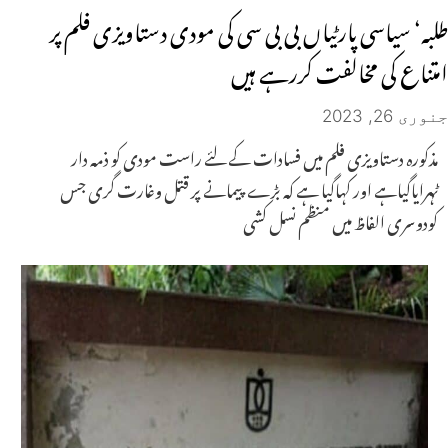
طلبہ‘ سیاسی پارٹیاں بی بی سی کی مودی دستاویزی فلم پر
امتناع کی مخالفت کررہے ہیں
جنوری 26, 2023
مذکورہ دستاویزی فلم میں فسادات کے لئے راست مودی کو ذمہ دار
ٹہرایاگیاہے اور کہاگیا ہے کہ بڑے پیمانے پر قتل وغارت گری جس
کودوسری الفاظ میں منظم نسل کشی