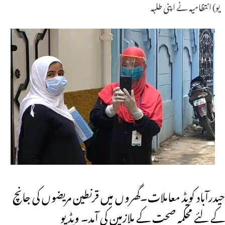
یو) انتظامیہ نے اپنی طلبہ
حیدرآباد کویڈ معاملات۔گھروں میں قرنطین مریضوں کی جانچ
کے لئے محکمہ صحت کے ملازمین کی آمد۔ ویڈیو