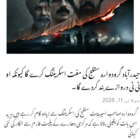
حیدرآباد گرودوارہ ستلج کی مفت اسکریننگ کرے گا کیونکہ او
ٹی ٹی دروازے بند کردے گا۔
جولائی 11, 2026
گرودوارہ صاحب امیرپیٹ ستلج کی اسکریننگ سے زیادہ کام کر رہے ہیں۔ یہ
اس بات کو یقینی بناتا ہے کہ مرکزی دھارے کے پلیٹ فارم سے انکار کی گئی
کہانی