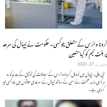
کرونا وائرس کے متعلق چوکسی۔ حکومت نے نیپال کی سرحد
پر ہلت ٹیم کو کیامتعین
جنوری 27, 2020
نئی دہلی۔ نیپال میں نوویل کرونا وائرس کے معاملات کی توثیق کے بعد مذکورہ
مرکزی وزیر صحت نے اسی کے ساتھ نیپال کے سرحدی علاقوں میں چوکسی تیز
کردی ہے۔