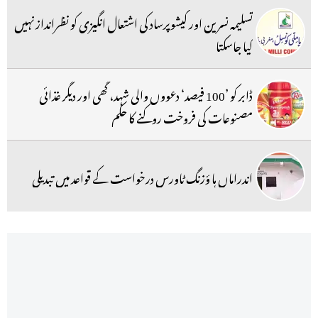
تسلیمہ نسرین اور کیشوپرساد کی اشتعال انگیزی کو نظرانداز نہیں
کیا جاسکتا
ڈابر کو ’100 فیصد‘ دعووں والی شہد، گھی اور دیگر غذائی
مصنوعات کی فروخت روکنے کا حکم
اندراماں ہا ؤزنگ ٹاورس درخواست کے قواعد میں تبدیلی