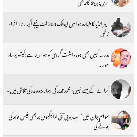
کریں:پرینکا گاندھی
ایئر انڈیا کا طیارہ ہوا میں اچانک 300 فٹ نیچے آگیا ، 17 افراد
زخمی
مدرسہ کہیں بھی ہو، دہشت گردی کو ہوا دیتا ہے:کیشو پرساد
موریہ
کرائے کے پیسے نہیں: محمد قدیر کی بیمار بیوہ مدد کی تلاش میں ۔
عوام جان لیں ‘ اب یو پی آئی ادائیگیوں پر بھی فیس عائد کی
جائے گی