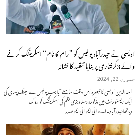
اویسی نے حیدرآباد پولیس کو ”رام کا نام“ اسکریننگ کرنے
والے 3گرفتاری پر بنایا تنقید کا نشانہ
جنوری 22, 2024
اسدالدین اویسی کا تبصرہ اس وقت سامنے آیا جب پولیس نے سینک پوری کی
ایک ریسٹورنٹ میں مذکورہ دستاویزی فلم کی اسکریننگ کو روک
دیاتھاحیدرآباد۔اے ائی ایم ائی ایم صدر