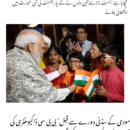
مچایا ہے اگست 25سے تین دنوں کے لئے پارلیمنٹ کی نئی عمارت میں
دیکھائی جائے
مودی کے سڈنی دورے سے قبل‘ بی بی سی ڈاکیومنٹری کی