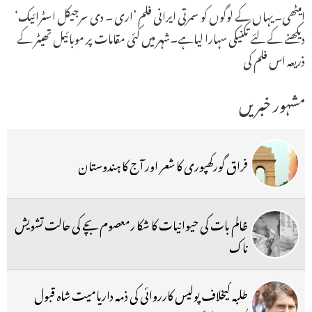
امیٹھی۔ یہاں کے لوگوں کو سمرتی ایرانی فلم ’اری ۔ دی سرجیکل اسٹرائیک‘
دیکھنے کے لئے تکنیکی سہارا لیاہے۔شہر میں کئی مقامات پر موبائیل تھیٹر کے
ذریعہ اس فلم کی
مشہور خبریں
فراق گورکھپوری کا شعر اور آج کا ہندوستان
ظالم بات کی حیوانیات کا شکا رمعصوم بچے کی حالت تشویش
ناک
طلبہ کیخلاف پولیس کارروائی کی ذمہ داریامیت شاہ قبول