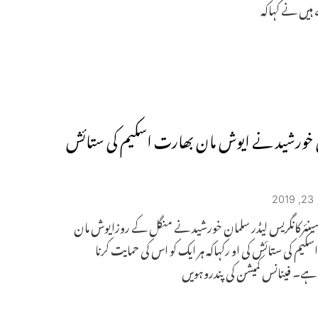
ہیں نے کہاکہ
خورشید نے ایوش مان بھارت اسکیم کی ستائش
2
سینئرکانگریس لیڈر سلمان خورشید نے منگل کے روزایوش مان
کیم کی ستائش کی او رکہاکہ ہر ایک کو اس کی حمایت کرنا
ے۔ فینانس کمیشن کی پندروہویں