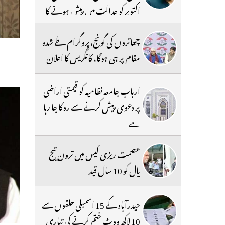
اکتوبر کو عدالت میں پیش ہونے کا
حکم
چھاتروں کی گونج،پروگرام طے شدہ
مقام پر ہی ہوگا، کانگریس کا اعلان
ارباب جامعہ نظامیہ کو قیمتی اراضی
پر دعوی پیش کرنے سے روکا جا رہا
ہے
عصمت ریزی کیس میں ترون تیج
پال کو 10 سال قید
حیدرآباد کے 15 اسمبلی حلقوں سے
10 لاکھ ووٹ ختم کرنے کی تیاری