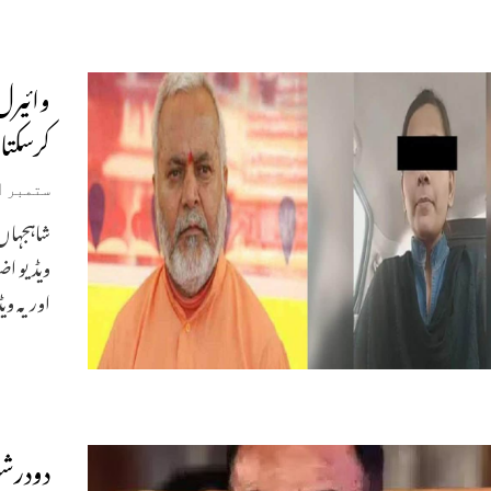
وائیرل 
کرسکتا
ستمبر 11, 2019
شاہجہاں 
ویڈیو اض
اور یہ و
دودرشن 