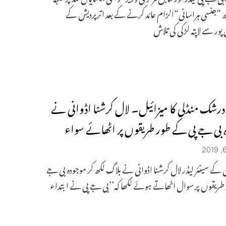
 ”جنسی ہراسانی“الزام عائد کرنے کے بعد اترپردیش کے
پور سے لاپتہ لڑکی کی تلاش
رشک منڈلی کا میزائیل۔ لال کرشنا اڈوانی نے
 بی جے پی کے طور طریقوں پر اٹھائے سواء
 کے سینئر لیڈر لال کرشنا اڈوانی نے بلاگ لکھ کر موجودہ بی جے
ریقوں پر سوال اٹھاتے ہوئے لکھا کہ’’بی جے پی نے ابتداء