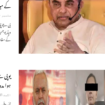
کے میز
ستمبر 5, 2019
بی جے پی 
ویڈیوجس 
کے مفاد 
یوپی سے
ہوا مدد
اگست 31, 2019
نئی دہلی