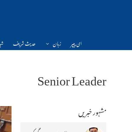
Ski
t
conten
ای پیپر
زبان
حدیث شریف
شہر
Senior Leader
مشہور خبریں