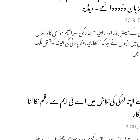
بان ونود دوا تھے۔ ویڈیو
کے سینئر لیڈر اور راجیہ سبھا رکن سبرامنیم سوامی کا وائیر ل
میں انہوں نے کہاکہ ”بھارتیہ جنتا پارٹی کی ہمیشہ کوشش ملک
میں
 لاپتہ لڑکی کی تلاش میں اے ٹی ایم سے رقم نکالنا
گار
۔بی جے پی لیڈر اورسابق مرکزی وزیر سوامی چینمایاں نند پر طلبہ