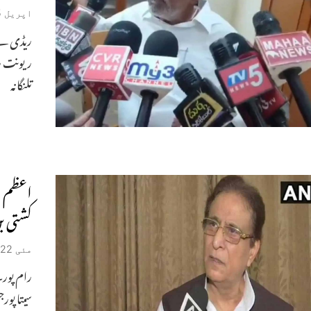
اپریل 15, 2026
ریڈی نے 
ریونت ری
تلنگانہ
اعظم خ
کشتی بن
مئی 22, 2022
رام پور۔
سیتا پور