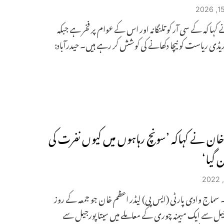
کہا کہ کے سی آر کو تلنگانہ اور اس کے عوام پر فخر ہے جبکہ
ڈی ریاست کو نیچا دکھانے کی کوشش کر رہے ہیں۔ حیدرآباد:
ان نے کہاکہ ’سونچ رہاہوں میں کیوں نفرت کی
 گیا‘
 سماج وادی پارٹی (ایس پی) لیڈر اعظم خان جو جمعہ کے روز
جیل سے ایک مبینہ چوری کے معاملے میں سیتا پورجیل سے