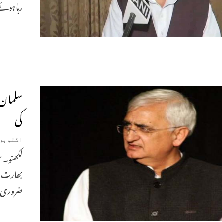
رہاہوئے 
سلمان 
کی
اکتوبر 23, 019
لکھنو۔ 
بھارت اس
ضروری ہ