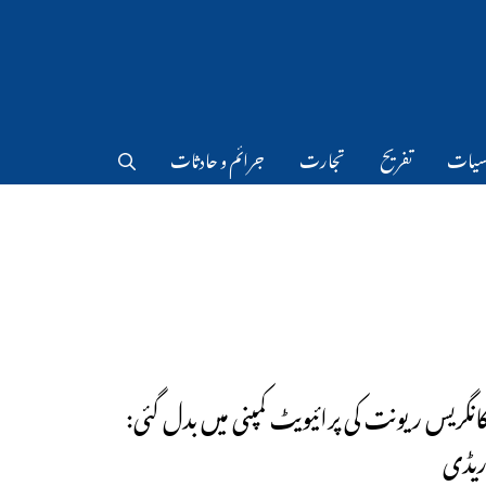
سیات
تفریح
تجارت
جرائم و حادثات
 کانگریس ریونت کی پرائیویٹ کمپنی میں بدل گئی:
ریڈی