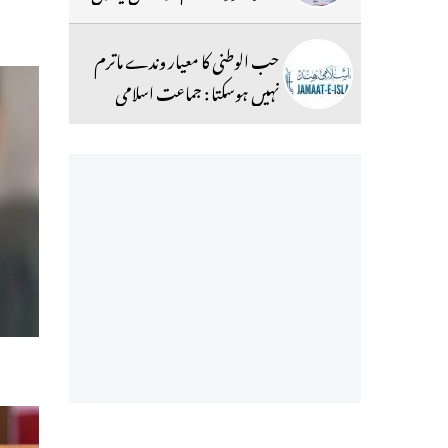
حب الوطنی کا معیار وندے ماترم
نہیں ہوسکتا : جماعت اسلامی