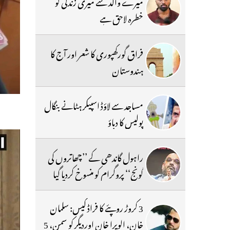
میرے والد سے میری زندگی کو
خطرہ لاحق ہے
فراق گورکھپوری کا شعر اور آج کا
ہندوستان
مساجد سے لاؤڈ اسپیکر ہٹانے بنگال
پولیس کا دباؤ
راہول گاندھی کے ’’چھاتروں کی
گونج‘‘ پروگرام کو منسوخ کردیا گیا
3 کروڑ روپئے کا فراڈ کیس: سلمان
خان، الویرا خان اوردیگر کو سمن، 5