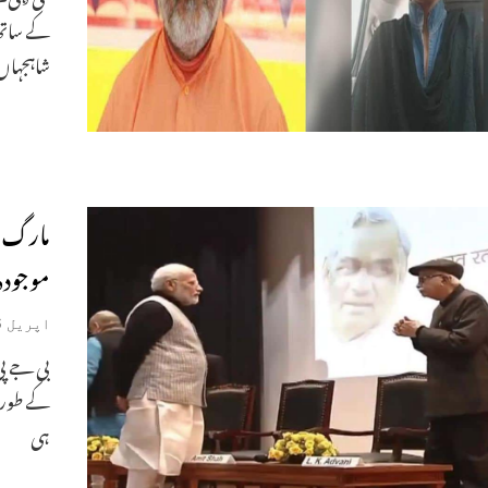
کے ساتھ
شاہجہاں 
مارگ د
موجودہ
اپریل 6, 2019
بی جے پی
کے طور ط
ہی