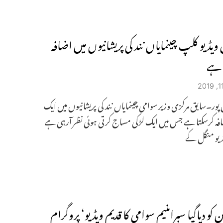
ویڈیو کلپ چینمایاں نند کی پریشانیوں میں اضافہ
 ہے
پور۔سابق مرکزی وزیر سوامی چینمایاں نند کی پریشانیوں میں ایک
افہ کرسکتا ہے جس میں ایک لڑکی مساج کرتی ہوئی نظر آرہی ہے
یڈیو منگل کے
کو دیاگیا سبرامنیم سوامی کا قدیم ویڈیو‘ پروگرام