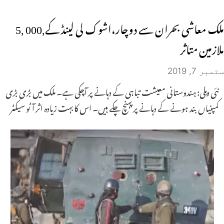
ملک معاشی بحران سے دوچار،اشوک لی لینڈ کے,000 ,5
ملازمین متاثر
ستمبر 7, 2019
نئی دہلی: ہندوستانی معیشت تباہی کے دہانے پر آچکی ہے۔ ملک میں بڑی بڑی
کمپنیاں بند ہونے کے دہانے پر پہنچ چکے ہیں۔ اس کا بہت زیادہ اثر آٹو سیکٹر