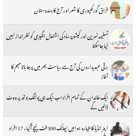
فراق گورکھپوری کا شعر اور آج کا ہندوستان
تسلیمہ نسرین اور کیشوپرساد کی اشتعال انگیزی کو نظرانداز نہیں
کیا جاسکتا
برقی عہدیداروں کی آج سے ریاست بھر میں پرجا باٹا مہم کا
آغاز
ایک خاندان کے تمام افراد اب ایک ہی پولنگ بوتھ پر ووٹ
ڈالیں گے
ایئر انڈیا کا طیارہ ہوا میں اچانک 300 فٹ نیچے آگیا ، 17 افراد