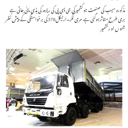
مذکورہ سیب کی صنعت جو کشمیرکی جی ڈی پی کی ریڑھ کی ہڈی مانی جاتی ہے
بری طرح متاثرہوگئی ہے سری نگر۔ارٹیکل370کی برخواستگی کے پیش نظر
جمو ں او رکشمیر