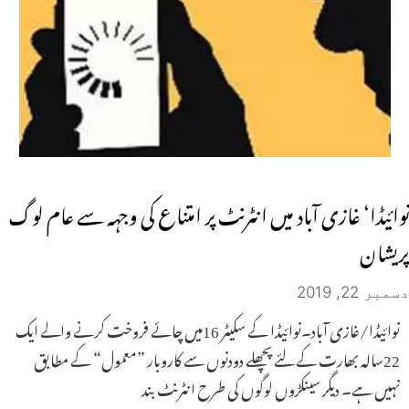
نوائیڈا‘ غازی آباد میں انٹرنٹ پر امتناع کی وجہہ سے عام لوگ
پریشان
دسمبر 22, 2019
نوائیڈا/غازی آباد۔نوائیڈا کے سکیٹر 16میں چائے فروخت کرنے والے ایک
22سالہ بھارت کے لئے پچھلے دودنوں سے کاروبار ”معمول“ کے مطابق
نہیں ہے۔ دیگر سینکڑوں لوگوں کی طرح انٹرنٹ بند