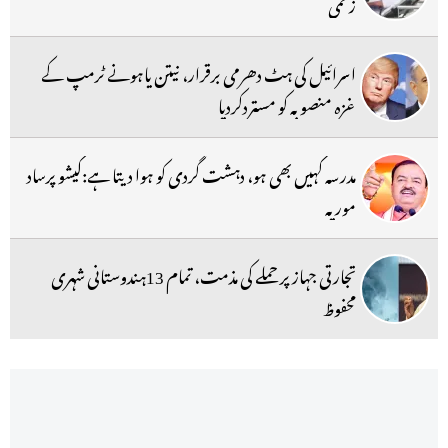
زخمی
اسرائیل کی ہٹ دھرمی برقرار، نیتن یاہونے ٹرمپ کے
غزہ منصوبہ کو مستردکردیا
مدرسہ کہیں بھی ہو، دہشت گردی کو ہوا دیتا ہے:کیشو پرساد
موریہ
تجارتی جہاز پر حملے کی مذمت، تمام 13ہندوستانی شہری
محفوظ