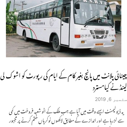
چینائی پلانٹ میں پانچ بغیر کام کے ایام کی رپورٹ کو اشوک لی
لینڈ نے کیامسترد
ستمبر 6, 2019
یہ ڈیولپمنٹ ایسے وقت میں آیا ہے جب ملک کے اٹو شعبہ فروخت میں کمی
سے لڑرہا ہے اور اندازے کے مطابق لاکھوں نوکریاں ختم کرنے پر مجبور