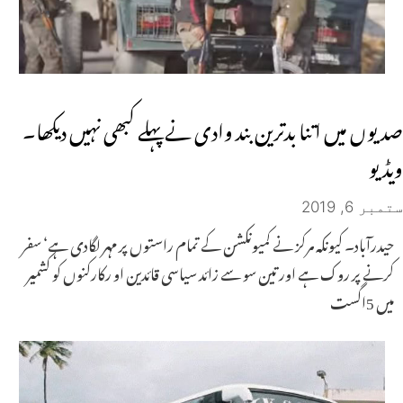
صدیوں میں اتنا بدترین بند وادی نے پہلے کبھی نہیں دیکھا۔
ویڈیو
ستمبر 6, 2019
حیدرآباد۔ کیونکہ مرکز نے کمیونکشن کے تمام راستوں پر مہر لگادی ہے‘ سفر
کرنے پر روک ہے اور تین سو سے زائد سیاسی قائدین او رکارکنوں کو کشمیر
میں 5اگست