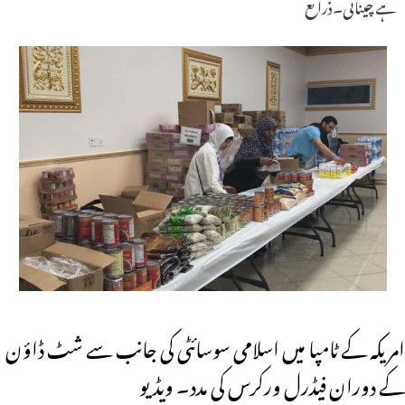
ہے چینائی۔ذرائع
امریکہ کے ٹامپا میں اسلامی سوسائٹی کی جانب سے شٹ ڈاؤن
کے دوران فیڈرل ورکرس کی مدد۔ ویڈیو