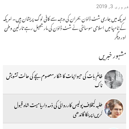
فروری 3, 2019
امریکہ میں جاری شٹ ڈاؤن بحران کی وجہہ سے کافی لوگ پریشان ہیں۔ امریکہ
کے ٹامپا میں اسلامی سوسائٹی نے شٹ ڈاؤن کی مار جھیل رہے تارکین وطن
اور دیگر
مشہور خبریں
ظالم بات کی حیوانیات کا شکا رمعصوم بچے کی حالت تشویش
ناک
طلبہ کیخلاف پولیس کارروائی کی ذمہ داریامیت شاہ قبول
کریں:پرینکا گاندھی