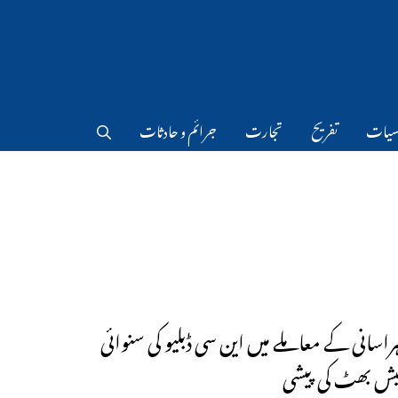
سیات
تفریح
تجارت
جرائم و حادثات
راسانی کے معاملے میں این سی ڈبلیو کی سنوائی
یش بھٹ کی پیشی