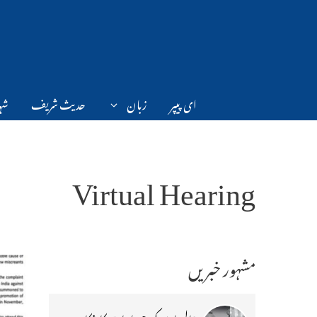
Ski
t
conten
ای پیپر
زبان
حدیث شریف
شہر
Virtual Hearing
مشہور خبریں