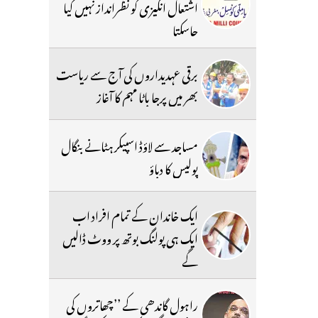
اشتعال انگیزی کو نظرانداز نہیں کیا
جاسکتا
برقی عہدیداروں کی آج سے ریاست
بھر میں پرجا باٹا مہم کا آغاز
مساجد سے لاؤڈ اسپیکر ہٹانے بنگال
پولیس کا دباؤ
ایک خاندان کے تمام افراد اب
ایک ہی پولنگ بوتھ پر ووٹ ڈالیں
گے
راہول گاندھی کے ’’چھاتروں کی