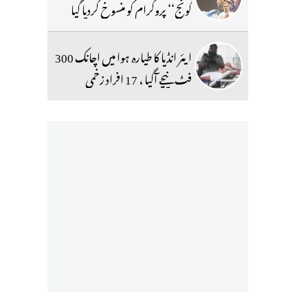
گونج‘‘ پروگرام کو منسوخ کردیا گیا
ایئر انڈیا کا طیارہ ہوا میں اچانک 300
فٹ نیچے آگیا ، 17 افراد زخمی