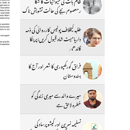
ظالم بات کی حیوانیات کا شکا
رمعصوم بچے کی حالت تشویش ناک
طلبہ کیخلاف پولیس کارروائی کی ذمہ
داریامیت شاہ قبول کریں:پرینکا
گاندھی
فراق گورکھپوری کا شعر اور آج کا
ہندوستان
میرے والد سے میری زندگی کو
خطرہ لاحق ہے
تسلیمہ نسرین اور کیشوپرساد کی