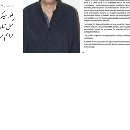
اگست 19, 2020
فلم میک
مکمل تع
فراہم کر