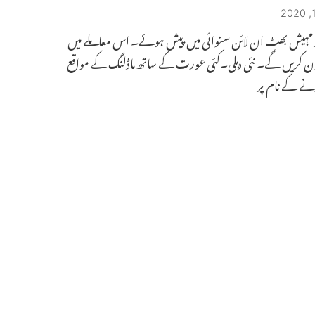
ر مہیش بھٹ ان لائن سنوائی میں پیش ہوئے۔ اس معاملے میں
اون کریں گے۔ نئی دہلی۔کئی عورت کے ساتھ ماڈلنگ کے مواقع
نے کے نام پر