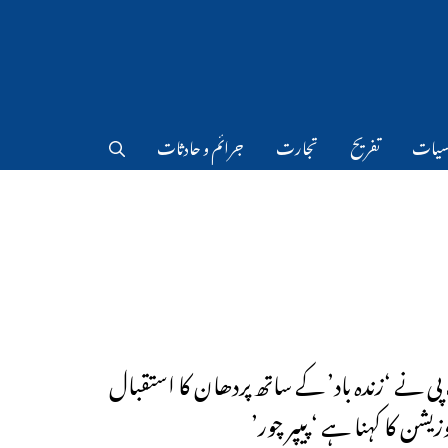
سیات
تفریح
تجارت
جرائم و حادثات
پی نے ‘زندہ باد’ کے ساتھ پردھان کا استقبال
وزیشن کا کہنا ہے ‘پیپر چور’