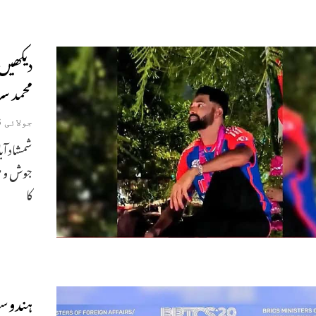
دیکھیں
محمد س
جولائی 6, 2024
شمشاد آب
جوش و خر
کا
ہندوست