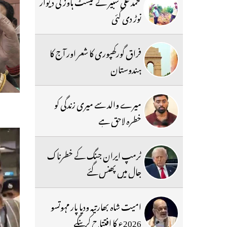
محمد علی شبیر کے گیسٹ ہاوز کی دیوار
توڑ دی گئی
فراق گورکھپوری کا شعر اور آج کا
ہندوستان
میرے والد سے میری زندگی کو
خطرہ لاحق ہے
ٹرمپ ایران جنگ کے خطرناک
جال میں پھنس گئے
امیت شاہ بھارتیہ ودیا پار مہوتسو
2026ء کا افتتاح کرینگے