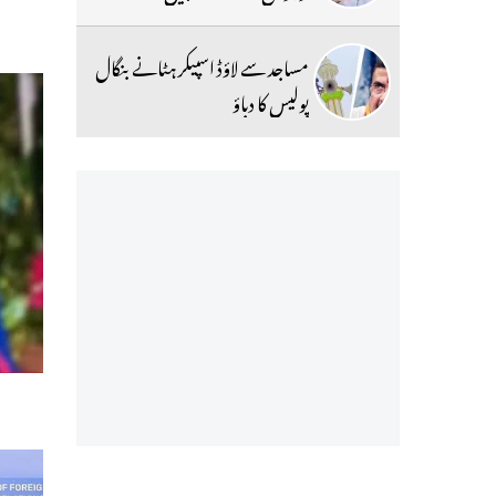
مساجد سے لاؤڈ اسپیکر ہٹانے بنگال
پولیس کا دباؤ