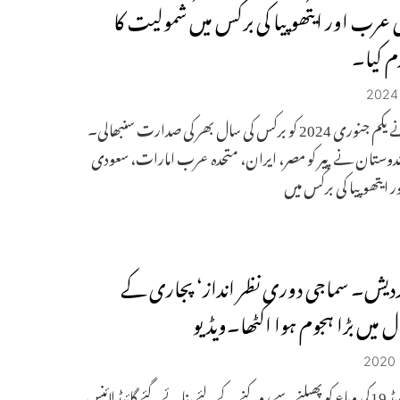
عرب اور ایتھوپیا کی برکس میں شمولیت کا
م کیا۔
روس نے یکم جنوری 2024 کو برکس کی سال بھر کی صدارت سنبھالی۔
ندوستان نے پیر کو مصر، ایران، متحدہ عرب امارات، سعودی
ایتھوپیا کی برکس میں
پردیش۔ سماجی دوری نظر انداز‘ پجاری کے
ل میں بڑا ہجوم ہوا اکٹھا۔ویڈیو
ساگر۔ کویڈ 19کی وباء کو پھیلنے سے روکنے کے لئے بنائے گئے گائیڈ لائنس