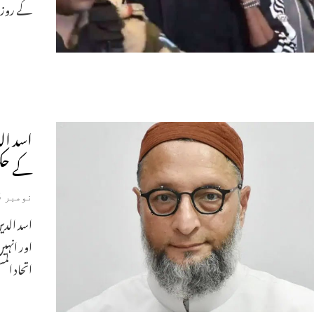
کے روز 
اسد ال
کے حکم
نومبر 5, 2024
اسد الدی
اور انہی
اتحاد ال