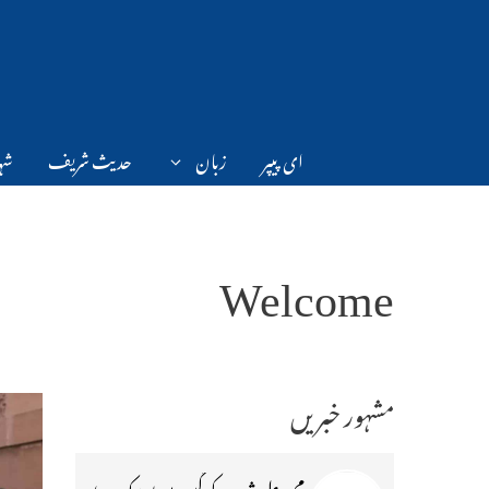
Ski
t
conten
ای پیپر
زبان
حدیث شریف
شہر
Welcome
مشہور خبریں