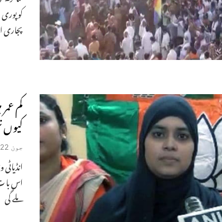
کو پوری 
پجاری ا
کم عمر 
کیوں ن
جون 22, 2019
انڈیاٹی
اس با ت 
ملے گی