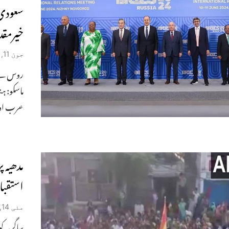
سعودی 
خیرمقد
جون 11, 2024
ماسکو: ہ
عرب اور 
مدھیہ 
استقبا
مئی 14, 2020