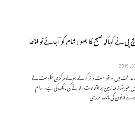
 پی نے کہاکہ صبح کا بھولا شام کو آجائے تو اچھا
ی۔عدالت میں درخواست دائر کرتے ہوئے مرکزی حکومت نے
میں غیر متنازعہ زمین پر امتناعات ہٹانے کی مانگ کی ہے۔ رام
لئے قانون کی مانگ کررہی