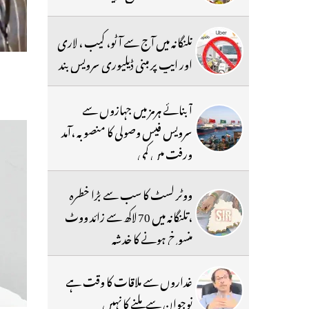
تلنگانہ میں آج سے آٹو، کیب ، لاری
اور ایپ پر مبنی ڈیلیوری سرویس بند
آبنائے ہرمز میں جہازوں سے
سرویس فیس وصولی کا منصوبہ ،آمد
ورفت میں کمی
ووٹر لسٹ کا سب سے بڑا خطرہ
،تلنگانہ میں 70 لاکھ سے زائد ووٹ
منسوخ ہونے کا خدشہ
غداروں سے ملاقات کا وقت ہے
نوجوان سے ملنے کا نہیں