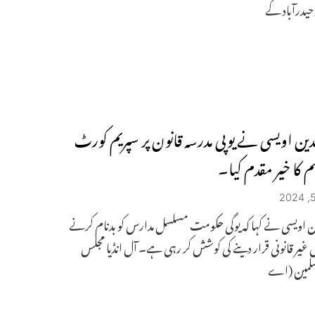
حیدرآباد کے
دین اویسی نے یوپی مدرسہ قانون پر سپریم کورٹ
 کا خیر مقدم کیا۔
ن اویسی نے کہا کہ یوگی حکومت مسلسل مدارس کو بدنام کرنے
ں غیر قانونی قرار دینے کی کوشش کر رہی ہے۔ آل انڈیا مجلس
مسلمین (اے