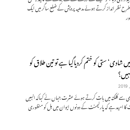
طرح نظر انداز کرتے ہوئے مدھیہ پردیش کے ضلع ساگر میں ایک
ور
میں شادی‘ ستی کو ختم کردیاگیا ہے تو تین طلاق کو
ہیں؟
 وی سے کلکتہ میں بات کرتے ہوئے عشرت جہاں نے کہاکہ انہیں
کا امید ہے کہ پارلیمنٹ کے دونوں ایوان میں بل کو منظوری