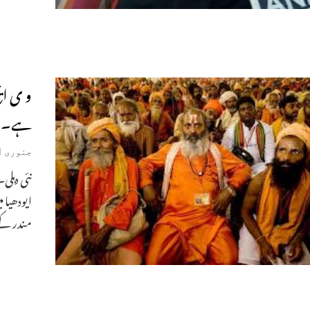
و ی ایچ
ہے۔
جنوری 31, 2019
نئی دہل
ایودھیا 
مندر کے 