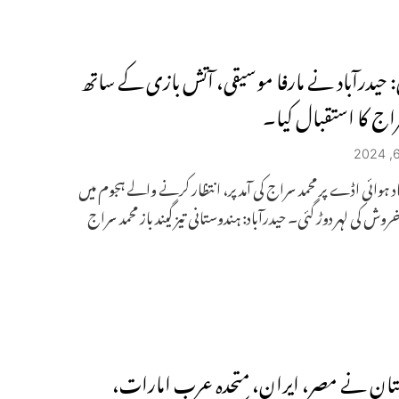
: حیدرآباد نے مارفا موسیقی، آتش بازی کے ساتھ
راج کا استقبال کیا۔
اد ہوائی اڈے پر محمد سراج کی آمد پر، انتظار کرنے والے ہجوم میں
وش کی لہر دوڑ گئی۔ حیدرآباد: ہندوستانی تیز گیند باز محمد سراج
ان نے مصر، ایران، متحدہ عرب امارات،