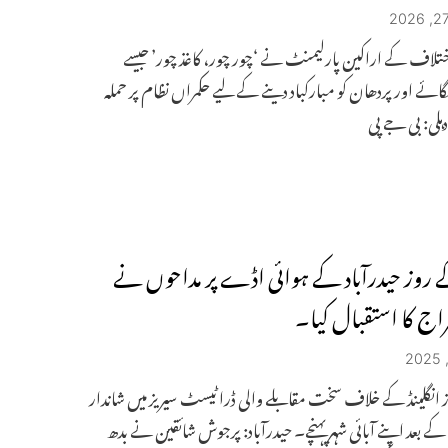
لاف کے اراکین پارلیمنٹ نے ‘چور چور، کاغذ چور’ جیسے
ئے اور پردھان کو مبارکباد دینے کے لیے حکمراں نظام پر حملہ
دہلی: بی جے پی
 روز حیدرآباد کے ہوائی اڈے پر مداحوں نے
راج کا استقبال کیا۔
 باز انگلینڈ کے خلاف سخت مقابلے والی ڈرا ٹیسٹ سیریز میں شاندار
 کے بعد اپنے آبائی شہر پہنچے۔ حیدرآباد: پرجوش شائقین نے بدھ