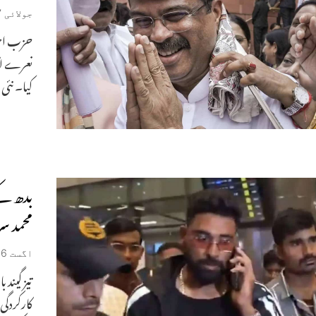
جولائی 27, 2026
حزب اخت
نعرے لگا
کیا۔ نئی 
بدھ کے
محمد س
اگست 6, 2025
تیز گیند
کارکردگی