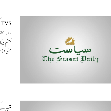
TVS کی نئی پیشکش Apache RR310 کی پیشکش
مئی 30, 2019
مئی : ( 
شہر کے 