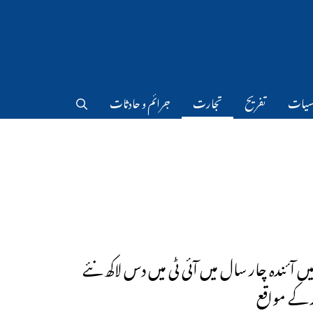
سیات
تفریح
تجارت
جرائم و حادثات
 میں آئندہ چار سال میں آئی ٹی میں دس لاکھ نئے
 کے مواقع