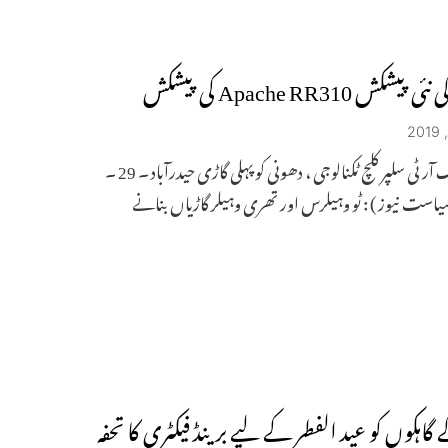
ٹینٹم بلیک آر ٹی سلپر کلچ ٹکنالوجی ، دھونی کو پہلی گاڑی حیدرآباد ۔ 29 ۔
سیاست نیوز ) : ٹو وہیلرس اور تھری وہیلر گاڑیاں بنانے
گاہکوں کو عید الفطر کے لیے برینڈ فیکٹری کا تحفہ