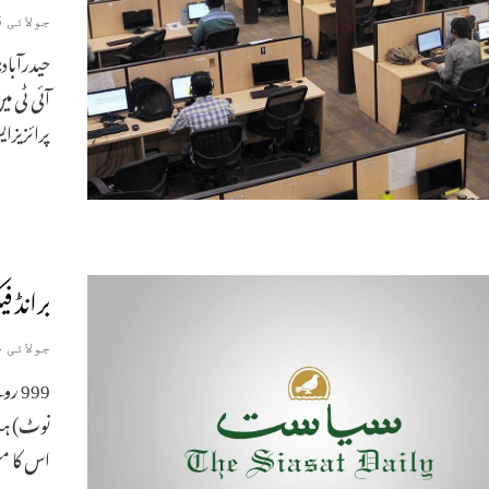
جولائی 16, 2019
حیدرآباد:
آئی ٹی می
پرائزیزا
برانڈ 
جولائی 14, 2019
نوٹ) ہن
اس کا م