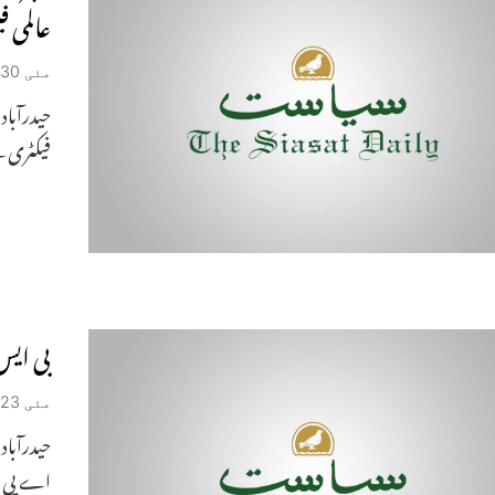
عالمی فیش
مئی 30, 2019
فیکٹری ن
بی ایس
مئی 23, 2019
اے پی اور تلنگانہ 18 