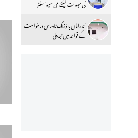
کی سہولت کیلئے می سیوا سنٹر
اندراماں ہا ؤزنگ ٹاورس درخواست
کے قواعد میں تبدیلی