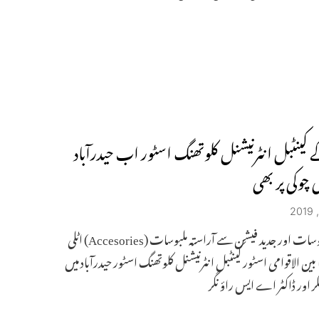
ے کینٹبل انٹرنیشنل کلوتھنگ اسٹور اب حیدرآباد
ی چوکی پر بھی
مردانہ ملبوسات اور جدید فیشن سے آراستہ ملبوسات (Accesories) اٹلی
انا بین الاقوامی اسٹور کینٹبل انٹرنیشنل کلوتھنگ اسٹور حیدرآباد میں
ر اور ڈاکٹر اے ایس راؤ نگر