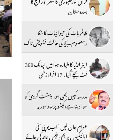
فراق گورکھپوری کا شعر اور آج کا
ہندوستان
ظالم بات کی حیوانیات کا شکا
رمعصوم بچے کی حالت تشویش ناک
ایئر انڈیا کا طیارہ ہوا میں اچانک 300
فٹ نیچے آگیا ، 17 افراد زخمی
مدرسہ کہیں بھی ہو، دہشت گردی کو
ہوا دیتا ہے:کیشو پرساد موریہ
عوام جان لیں ‘ اب یو پی آئی
ادائیگیوں پر بھی فیس عائد کی جائے