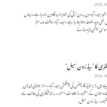
 شہر حیدرآباد دن بہ دن ترقی کی شاہراہ پر گامزن ہورہا ہے۔ یہاں
ں بھی مزید اضافہ ہوتا جارہا ہے۔حیدرآباد سافٹ ویر انٹر
یسوسی ایشن (ہیسا) کے
فیکٹری کا ’ریڈ زون سیل‘
999 روپئے میں 5 برانڈیڈ گارمینٹس کی پیشکش حیدرآباد ۔ 13 جولائی (پریس
دوستان کے مشہور ڈسکاونٹ اسٹور، برانڈ فیکٹری کی جانب سے
شہور، ریڈ زون سیل،