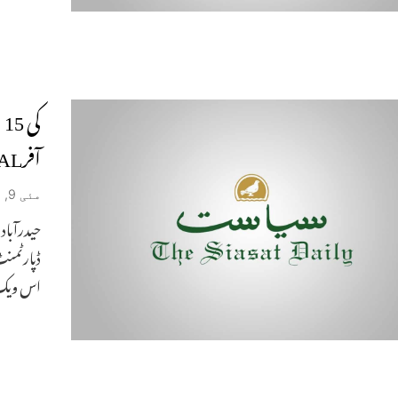
آفرCENTRAL
مئی 9, 2019
اس ویک