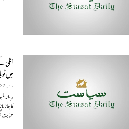
اٹلی ک
میں ٹول
مئی 22, 2019
کا جانا م
حمایت نگ