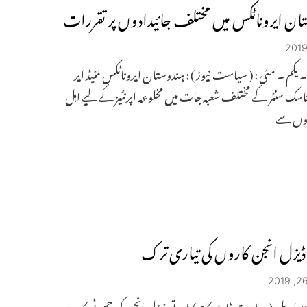
ان ایروناٹکس میں مختلف جائیدادوں پر تقررات
 ۔ یکم ۔ مئی : ( سیاست نیوز ) : ہندوستان ایروناٹکس لمٹیڈ ایر
سک سنٹر کے مختلف شعبہ جات میں مخلوعہ اپرنٹیز کے لیے اہل
روں سے
 ڈیزل انجن کاروں کی تیاری ترک
نئی دہلی 25 اپریل (سیاست ڈاٹ کام) ماروتی ڈیزل انجن کی چھوٹی کاروں