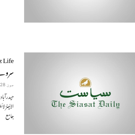
سروے 
جون 28, 2019
الائینز 
جامع