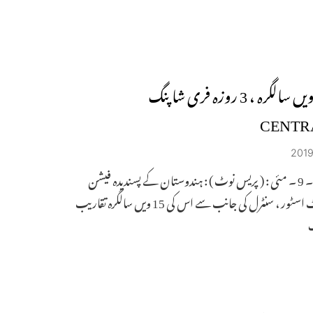
کی 15 ویں سالگرہ ، 3 روزہ فری شاپنگ
حیدرآباد ۔ 9 ۔ مئی : ( پریس نوٹ ) : ہندوستان کے پسندیدہ فیشن
ڈپارٹمنٹ اسٹور ، سنٹرل کی جانب سے اس کی 15 ویں سالگرہ تقاریب