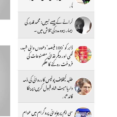
گی
کرائے کے پیسے نہیں: محمد قدیر کی
بیمار بیوہ مدد کی تلاش میں ۔
ڈابر کو ’100 فیصد‘ دعووں والی شہد،
گھی اور دیگر غذائی مصنوعات کی
فروخت روکنے کا حکم
طلبہ کیخلاف پولیس کارروائی کی ذمہ
داریامیت شاہ قبول کریں:پرینکا
گاندھی
سی ایم پرجاوانی پروگرام میں عوام