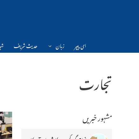
Ski
t
conten
ای پیپر
زبان
حدیث شریف
شہر
تجارت
مشہور خبریں