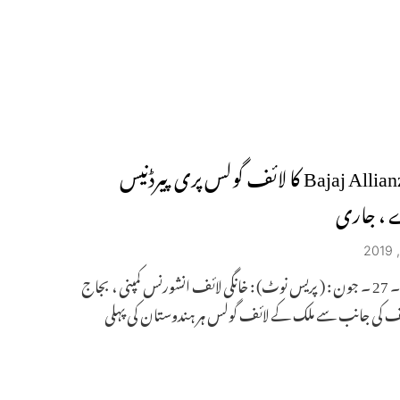
Bajaj Allianz Life کا لائف گولس پری پیرڈنیس
، جاری
حیدرآباد ۔ 27 ۔ جون : ( پریس نوٹ) : خانگی لائف انشورنس کمپنی ، بجاج
لائف کی جانب سے ملک کے لائف گولس ہر ہندوستان کی پہلی