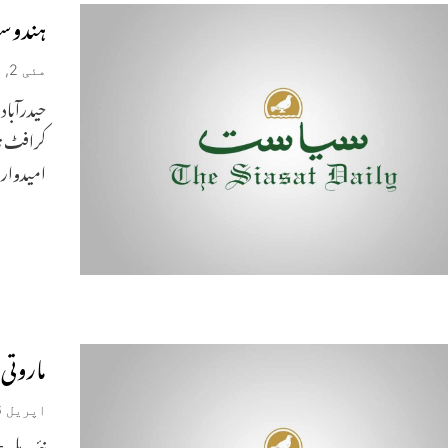
ہندوست
مئی 2, 2019
حیدرآباد
کرافٹ نا
امیدوا
ماروتی
اپریل 26, 2019