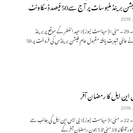
ن برینڈ ملبوسات پر آج سے50 فیصد ڈسکاونٹ
حیدرآباد ۔ 29 ۔ مئی : ( سیاست نیوز ) : عید الفطر کے موقع پر برینڈ
ے عالمی شہرت یافتہ مقبول عام فیشن برینڈس کی فروخت پر 50
 این ایل کا رمضان آفر
حیدرآباد ۔ 22 ۔ مئی : ( سیاست نیوز ) : بی ایس این ایل کی جانب سے
مئی تا 5 جون رمضان آفر کے