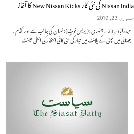
Nissan India کی نئی کار New Nissan Kicks کا آغاز
جنوری 23, 2019
حیدرآباد ۔ 23 ۔ جنوری : ( پریس نوٹ) : نسان کی جانب سے اوراگڈم ،
چینائی میں کمپنی کے پلانٹ میں تیار کی گئی کافی انتظار کی انٹلی جینٹ