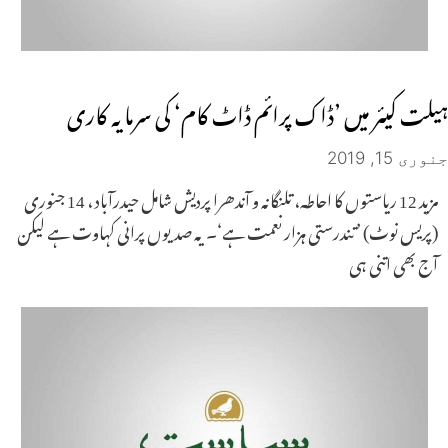
ہیلت کیئر میں ’ڈاک پرائم ڈاٹ کام‘ کی سرمایہ کاری
جنوری 15, 2019
مزید 12 ریاستوں کا احاطہ، تلنگانہ و آندھرا پردیش شامل حیدرآباد ، 14 جنوری
(پریس نوٹ) ’تندرستی ہزار نعمت ہے‘۔ یہ صدیوں پرانی کہاوت ہے لیکن
آج بھی اتنی ہی