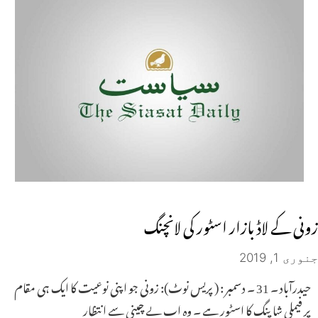
زونی کے لاڈ بازار اسٹور کی لانچنگ
جنوری 1, 2019
حیدرآباد ۔ 31 ۔ دسمبر : ( پریس نوٹ): زونی جو اپنی نوعیت کا ایک ہی مقام
پر فیملی شاپنگ کا اسٹور ہے ۔ وہ اب بے چینی سے انتظار