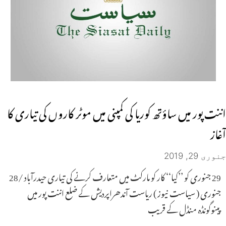
اننت پور میں ساؤتھ کوریا کی کمپنی میں موٹر کاروں کی تیاری کا
آغاز
جنوری 29, 2019
29 جنوری کو ’’کیا‘‘ کار کو مارکٹ میں متعارف کرنے کی تیاری حیدرآباد /28
جنوری ( سیاست نیوز ) ریاست آندھراپردیش کے ضلع اننت پور میں
پینوگونڈہ منڈل کے قریب