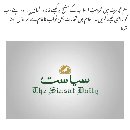
ہم تجارت میں شریعتِ اسلامیہ کے منہج پر کیسے فائدہ اٹھائیں۔ اور اپنے رب
کو راضی کیسے کریں۔ اسلام میں تجارت بھی ثواب کا کام ہے مگر حلال ہونا
شرط