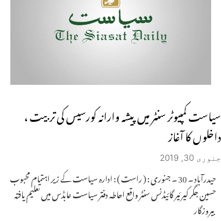
سیاست کمپیوٹر سنٹر میں پیشہ وارانہ کورسیس کی تربیت ،
داخلوں کا آغاز
جنوری 30, 2019
حیدرآباد ۔ 30 ۔ جنوری : ( راست ) : ادارہ سیاست کے زیر اہتمام محبوب
حسین جگر کیرئیر گائیڈنس سنٹر واقع احاطہ دفتر سیاست عابڈس میں تعلیم یافتہ
بیروزگار