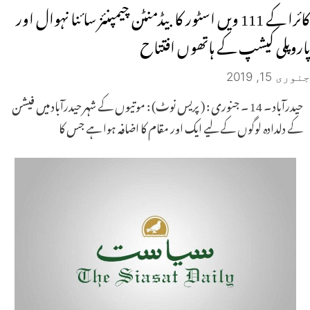
کائرا کے 111 ویں اسٹور کا بیڈمنٹن چیمپنئز سائنا نہوال اور
پاروپلی کیشپ کے ہاتھوں افتتاح
جنوری 15, 2019
حیدرآباد ۔ 14 ۔ جنوری : ( پریس نوٹ) : موتیوں کے شہر حیدرآباد میں فیشن
کے دلدادہ لوگوں کے لیے ایک اور مقام کا اضافہ ہوا ہے جس کا