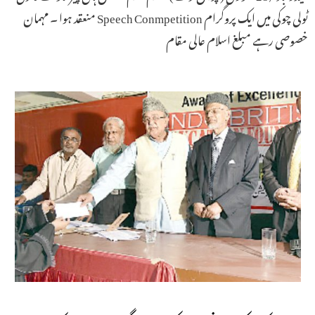
ٹولی چوکی میں ایک پروگرام Speech Conmpetition منعقد ہوا ۔ مہمان
خصوصی رہے مبلغ اسلام عالی مقام