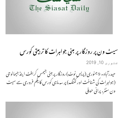
سیٹ ون پر روزگار پر مبنی جواہرات کا تربیتی کورس
جنوری 10, 2019
حیدرآباد۔ 9 جنوری (پریس نوٹ) روزگار پر مبنی جیمس کرافٹ اینڈ جیمالوجی
(جواہرات کی شناخت اور کٹنگ) پر سہ ماہی کورس کا یکم فروری سے سیٹ
ون سنٹر، پرانی حویلی