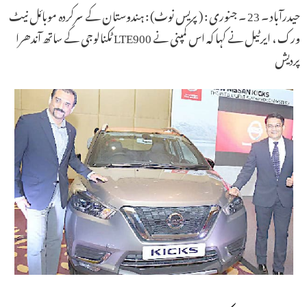
حیدرآباد ۔ 23 ۔ جنوری : ( پریس نوٹ) : ہندوستان کے سرکردہ موبائل نیٹ
ورک ، ایرٹیل نے کہا کہ اس کمپنی نے LTE900 ٹکنالوجی کے ساتھ آندھرا
پردیش