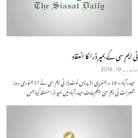
ٹی ایم سی کے بمپر ڈرا کا انعقاد
جنوری 19, 2019
حیدرآباد ۔ 18 ۔ جنوری : ( پریس نوٹ) : ٹی ایم سی نے 17 جنوری بروز
جمعرات ٹی ایم سی بیگم پیٹ حیدرآباد میں بمپر ڈرا منعقد کیا جس