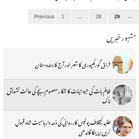
Page
Page
Page
1
…
28
29
Previous
←
مشہور خبریں
فراق گورکھپوری کا شعر اور آج کا ہندوستان
ظالم بات کی حیوانیات کا شکا رمعصوم بچے کی حالت تشویش
ناک
طلبہ کیخلاف پولیس کارروائی کی ذمہ داریامیت شاہ قبول
کریں:پرینکا گاندھی