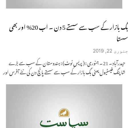
بگ بازار کے سب سے سستے 5 دن ۔ اب 20% اور بھی
سستا
جنوری 22, 2019
حیدرآباد ۔ 21 ۔ جنوری : ( پریس نوٹ) : ہندوستان کے سب سے بڑے
شاپنگ فیسٹیول یعنی بگ بازار کے سب سے سستے پانچ دن کی نئے آفرس اور