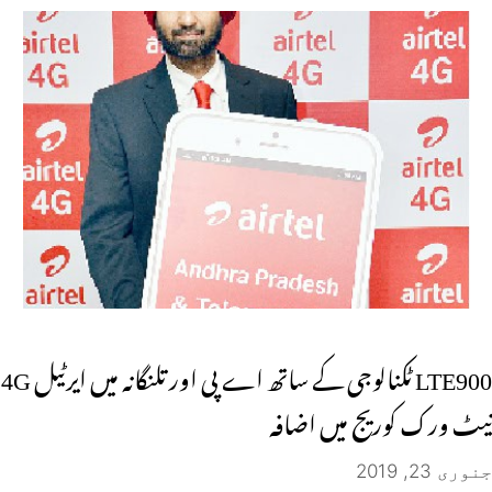
LTE900 ٹکنالوجی کے ساتھ اے پی اور تلنگانہ میں ایرٹیل 4G
نیٹ ورک کوریج میں اضافہ
جنوری 23, 2019