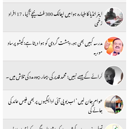
ایئر انڈیا کا طیارہ ہوا میں اچانک 300 فٹ نیچے آگیا ، 17 افراد
زخمی
مدرسہ کہیں بھی ہو، دہشت گردی کو ہوا دیتا ہے:کیشو پرساد
موریہ
کرائے کے پیسے نہیں: محمد قدیر کی بیمار بیوہ مدد کی تلاش میں ۔
عوام جان لیں ‘ اب یو پی آئی ادائیگیوں پر بھی فیس عائد کی
جائے گی