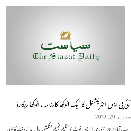
آئی پی ایس انٹرنیشنل کا ایک انوکھا کارنامہ ، انوکھا ریکارڈ
جنوری 29, 2019
حیدرآباد /28 جنوری ( پریس نوٹ ) عظیم فہیم فنکشن ہال پیراماونٹ کالونی