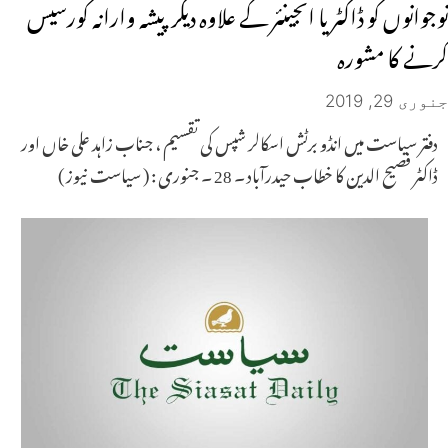
نوجوانوں کو ڈاکٹر یا انجینئر کے علاوہ دیگر پیشہ وارانہ کورسیس
کرنے کا مشورہ
جنوری 29, 2019
دفتر سیاست میں انڈو برٹش اسکالر شپس کی تقسیم ، جناب زاہد علی خاں اور
ڈاکٹر فصیح الدین کا خطاب حیدرآباد ۔ 28 ۔ جنوری : ( سیاست نیوز )