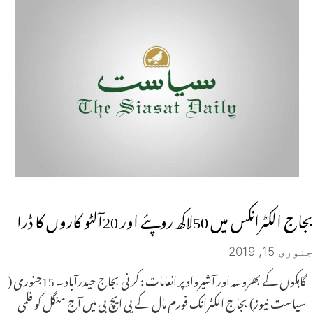
بجاج الکٹرانکس میں 50لاکھ روپئے اور 20آلٹو کاروں کا ڈرا
جنوری 15, 2019
گاہکوں کے بھروسہ اور آشیرواد پر انعامات : کرنی بجاج حیدرآباد ۔ 15جنوری (
سیاست نیوز) بجاج الکٹرانک فورم مال کے پی ایچ بی میں آج منگل کو فلمی