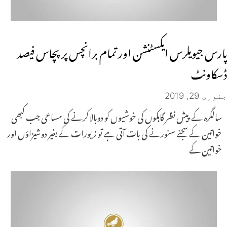
پارس جیویلرس ایکسٹنشن اور تمام برانچس پر پچاس فیصد
ڈسکاونٹ
جنوری 29, 2019
سالگرہ کے پیش نظر گاہکوں کی خوشیوں کو دوبالا کرنے کی مساعی جب کبھی
خواتین کے سجنے سنورنے کی بات آتی ہے تو زیورات کے بغیر دوشیزاؤں اور
خواتین کے