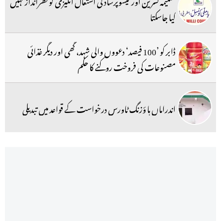
تسلیمہ نسرین اور کیشوپرساد کی اشتعال انگیزی کو نظرانداز نہیں
کیا جاسکتا
ڈابر کو ’100 فیصد‘ دعووں والی شہد، گھی اور دیگر غذائی
مصنوعات کی فروخت روکنے کا حکم
اندراماں ہا ؤزنگ ٹاورس درخواست کے قواعد میں تبدیلی