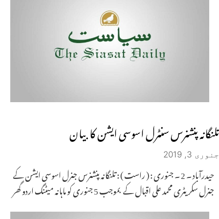
تلنگانہ پنشنرس سنٹرل اسوسی ایشن کا بیان
جنوری 3, 2019
حیدرآباد ۔ 2 ۔ جنوری : ( راست ) : تلنگانہ پنشنرس جنرل اسوسی ایشن کے
جنرل سکریٹری محمد علی اقبال کے بموجب 5 جنوری کو ماہانہ میٹنگ اردو گھر