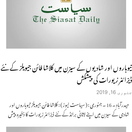
تیوہاروں اور شادیوں کے سیزن میں کلاشا فائن جیویلز کے نئے
ڈیزائنر زیورات کی پیشکش
جنوری 16, 2019
حیدرآباد ۔ 16 ۔ جنوری : ( سیاست نیوز ) : کلاشا فائن جیویلز تیوہاروں اور
شادی کے سیزن میں اپنے لاثانی برانڈ کے نئے ڈیزائنر زیورات کا ذخیرہ پیش