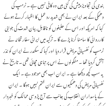
بندی کی تجاویز پیش کی گئی ہیں وہ کافی نہیں ہے ۔ ٹرمپ کی
دھمکی کے بعد ایران نے بھی شدید رد عمل کا اظہار کرتے ہوئے
کہا کہ امریکہ اور اس کے حلیفوں کو ناقابل بیان شدت کی جوابی
کارروائی کا سامنا کرنا پڑے گا ۔ ترکیہ میں ایرانی سفارتخانہ نے
ٹرمپ کو نفسیاتی مریض قرار دیا اور کہا کہ سکندر نے ایران کو نذر
آتش کردیا تھا ۔ منگولوں نے اس پر تباہی مچائی تھی ۔ تاریخ نے
یہ سب کچھ دیکھا ہے ۔ ایران اب بھی موجود ہے ۔ ایک
نفسیاتی مریض کی دھمکیوں سے ایران ختم نہیں ہوگا ۔ ایران
کے پاسداران انقلاب کی جانب سے آج پڑوسی ممالک کو خبردار