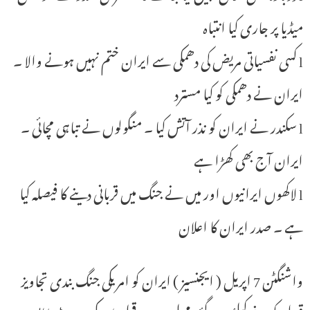
میڈیا پر جاری کیا انتباہ
l کسی نفسیاتی مریض کی دھمکی سے ایران ختم نہیں ہونے والا ۔
ایران نے دھمکی کو کیا مسترد
l سکندر نے ایران کو نذر آتش کیا ۔ منگولوں نے تباہی مچائی ۔
ایران آج بھی کھڑا ہے
l لاکھوں ایرانیوں اور میں نے جنگ میں قربانی دینے کا فیصلہ کیا
ہے ۔ صدر ایران کا اعلان
واشنگٹن 7 اپریل ( ایجنسیز ) ایران کو امریکی جنگ بندی تجاویز