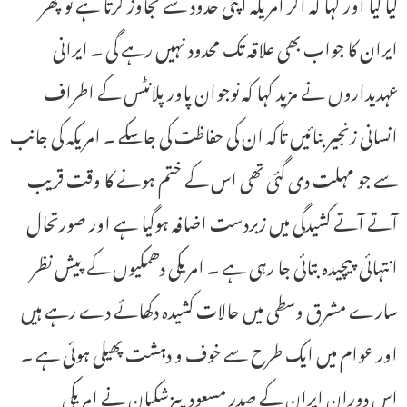
کیا گیا اور کہا کہ اگر امریکہ اپنی حدود سے تجاوز کرتا ہے تو پھر
ایران کا جواب بھی علاقہ تک محدود نہیں رہے گی ۔ ایرانی
عہدیداروں نے مزید کہا کہ نوجوان پاور پلانٹس کے اطراف
انسانی زنجیر بنائیں تاکہ ان کی حفاظت کی جاسکے ۔ امریکہ کی جانب
سے جو مہلت دی گئی تھی اس کے ختم ہونے کا وقت قریب
آتے آتے کشیدگی میں زبردست اضافہ ہوگیا ہے اور صورتحال
انتہائی پیچیدہ بتائی جا رہی ہے ۔ امریکی دھمکیوں کے پیش نظر
سارے مشرق وسطی میں حالات کشیدہ دکھائے دے رہے ہیں
اور عوام میں ایک طرح سے خوف و دہشت پھیلی ہوئی ہے ۔
اس دوران ایران کے صدر مسعود پیزشکیان نے امریکی