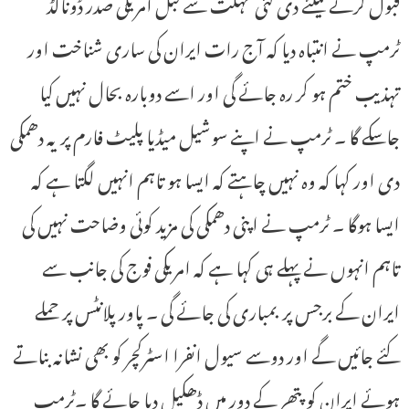
قبول کرنے کیلئے دی گئی مہلت سے قبل امریکی صدر ڈونالڈ
ٹرمپ نے انتباہ دیا کہ آج رات ایران کی ساری شناخت اور
تہذیب ختم ہو کر رہ جائے گی اور اسے دوبارہ بحال نہیں کیا
جاسکے گا ۔ ٹرمپ نے اپنے سوشیل میڈیا پلیٹ فارم پر یہ دھمکی
دی اور کہا کہ وہ نہیں چاہتے کہ ایسا ہو تاہم انہیں لگتا ہے کہ
ایسا ہوگا ۔ ٹرمپ نے اپنی دھمکی کی مزید کوئی وضاحت نہیں کی
تاہم انہوں نے پہلے ہی کہا ہے کہ امریکی فوج کی جانب سے
ایران کے برجس پر بمباری کی جائے گی ۔ پاور پلانٹس پر حملے
کئے جائیں گے اور دوسے سیول انفرا اسٹرکچر کو بھی نشانہ بناتے
ہوئے ایران کو پتھر کے دور میں ڈھکیل دیا جائے گا ۔ٹرمپ