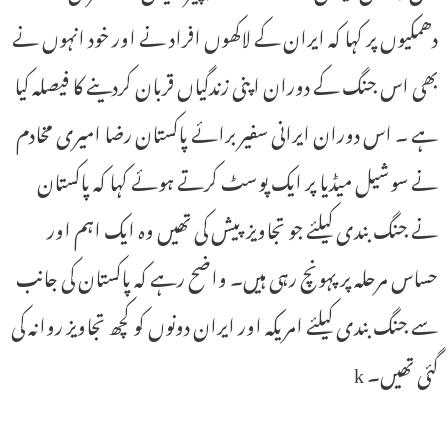
دھمکیوں پر کہا کہ ایران کے لاکھوں افراد نے اور خود انہوں نے
بھی اس جنگ کے دوران اپنی زندگیاں قربان کردینے کا فیصلہ کیا
ہے ۔ اس دوران ایرانی سفیر برائے پاکستان رضا امیری مخادم
نے سوشیل میڈیا پر ایک پوسٹ کرتے ہوئے کہا کہ پاکستان
نے جنگ بندی کیلئے جو تجاویز پیش کی تھیں وہ ایک اہم اور
حساس مرحلہ پر پہونچ رہی ہیں۔ واضح رہے کہ پاکستان کی جانب
سے جنگ بندی کیلئے امریکہ اور ایران دونوں کو کچھ تجاویز روانہ کی
گئی تھیں۔ k