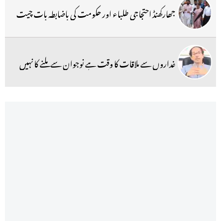
جھارکھنڈ احتجاجی طلباء اور حکومت کی باضابطہ بات چیت
غداروں سے ملاقات کا وقت ہے نوجوان سے ملنے کا نہیں