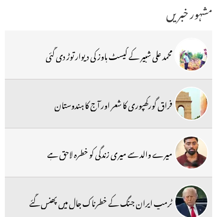
مشہور خبریں
محمد علی شبیر کے گیسٹ ہاوز کی دیوار توڑ دی گئی
فراق گورکھپوری کا شعر اور آج کا ہندوستان
میرے والد سے میری زندگی کو خطرہ لاحق ہے
ٹرمپ ایران جنگ کے خطرناک جال میں پھنس گئے