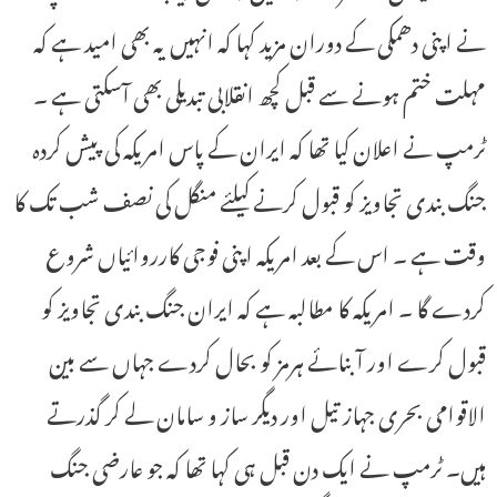
نے اپنی دھمکی کے دوران مزید کہا کہ انہیں یہ بھی امید ہے کہ
مہلت ختم ہونے سے قبل کچھ انقلابی تبدیلی بھی آسکتی ہے ۔
ٹرمپ نے اعلان کیا تھا کہ ایران کے پاس امریکہ کی پیش کردہ
جنگ بندی تجاویز کو قبول کرنے کیلئے منگل کی نصف شب تک کا
وقت ہے ۔ اس کے بعد امریکہ اپنی فوجی کارروائیاں شروع
کردے گا ۔ امریکہ کا مطالبہ ہے کہ ایران جنگ بندی تجاویز کو
قبول کرے اور آبنائے ہرمز کو بحال کردے جہاں سے بین
الاقوامی بحری جہاز تیل اور دیگر ساز و سامان لے کر گذرتے
ہیں۔ ٹرمپ نے ایک دن قبل ہی کہا تھا کہ جو عارضی جنگ