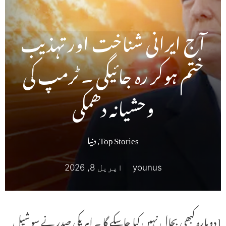
آج ایرانی شناخت اور تہذیب
ختم ہوکر رہ جائیگی ۔ ٹرمپ کی
وحشیانہ دھمکی
Top Stories
,
دنیا
younus
اپریل 8, 2026
l دوبارہ کبھی بحال نہیں کیا جاسکے گا ۔ امریکی صدر نے سوشیل