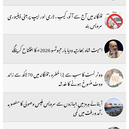
تلنگانہ میں آج سے آٹو، کیب ، لاری اور ایپ پر مبنی ڈیلیوری
سرویس بند
امیت شاہ بھارتیہ ودیا پار مہوتسو 2026ء کا افتتاح کرینگے
ووٹر لسٹ کا سب سے بڑا خطرہ ،تلنگانہ میں 70 لاکھ سے زائد
ووٹ منسوخ ہونے کا خدشہ
آبنائے ہرمز میں جہازوں سے سرویس فیس وصولی کا منصوبہ
،آمد ورفت میں کمی