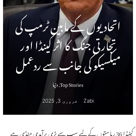
اتحادیوں کے مابین ٹرمپ کی
تجارتی جنگ کا اثر کینڈا اور
میکسیکو کی جانب سے ردعمل
Top Stories
,
دنیا
Zabi
فروری 3, 2025
کینیڈا 36 ریاستوں کے لیے سب سے بڑی برآمدی منڈی ہے