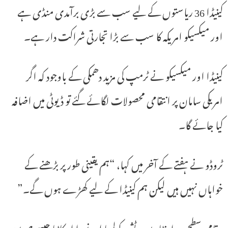
کینیڈا 36 ریاستوں کے لیے سب سے بڑی برآمدی منڈی ہے
اور میکسیکو امریکہ کا سب سے بڑا تجارتی شراکت دار ہے۔
کینیڈا اور میکسیکو نے ٹرمپ کی مزید دھمکی کے باوجود کہ اگر
امریکی سامان پر انتقامی محصولات لگائے گئے تو ڈیوٹی میں اضافہ
کیا جائے گا۔
ٹروڈو نے ہفتے کے آخر میں کہا، “ہم یقینی طور پر بڑھنے کے
خواہاں نہیں ہیں لیکن ہم کینیڈا کے لیے کھڑے ہوں گے۔”
مقامی سطح پر، اونٹاریو، برٹش کولمبیا اور نووا اسکاٹیا جیسے صوبوں