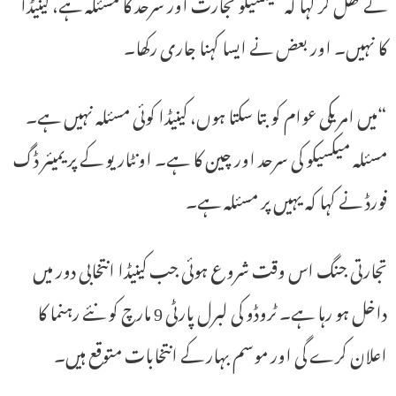
نے کھل کر کہا کہ میکسیکو تجارت اور سرحد کا مسئلہ ہے، کینیڈا
کا نہیں۔ اور بعض نے ایسا کہنا جاری رکھا۔
“میں امریکی عوام کو بتا سکتا ہوں، کینیڈا کوئی مسئلہ نہیں ہے۔
مسئلہ میکسیکو کی سرحد اور چین کا ہے۔ اونٹاریو کے پریمیئر ڈگ
فورڈ نے کہا کہ یہیں پر مسئلہ ہے۔
تجارتی جنگ اس وقت شروع ہوئی جب کینیڈا انتخابی دور میں
داخل ہو رہا ہے۔ ٹروڈو کی لبرل پارٹی 9 مارچ کو نئے رہنما کا
اعلان کرے گی اور موسم بہار کے انتخابات متوقع ہیں۔