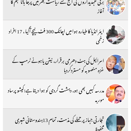
برقی عہدیداروں کی آج سے ریاست بھر میں پرجا باٹا مہم کا
آغاز
ایئر انڈیا کا طیارہ ہوا میں اچانک 300 فٹ نیچے آگیا ، 17 افراد
زخمی
اسرائیل کی ہٹ دھرمی برقرار، نیتن یاہونے ٹرمپ کے
غزہ منصوبہ کو مستردکردیا
مدرسہ کہیں بھی ہو، دہشت گردی کو ہوا دیتا ہے:کیشو پرساد
موریہ
تجارتی جہاز پر حملے کی مذمت، تمام 13ہندوستانی شہری
محفوظ