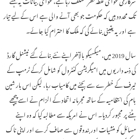
سرکاری عوامی نقطہ نظر مختلف رہا ہے، عوامی بیانات یہ کہنے
تک محدود ہیں کہ حکومت جو بھی آنے والی ہے اس کے لیے تیار
ہے اور یہ یقینی بنائے گی کہ ملک کا احترام کیا جائے۔
سال 2019 میں، میکسیکو بالآخر اپنے نئے بنائے گئے نیشنل گارڈ
کی ذمہ داریوں میں امیگریشن کنٹرول کو شامل کرکے ٹرمپ کے
ٹیرف کے خطرے سے بچنے میں کامیاب رہا، لیکن اس بار شین
بام کی انتظامیہ کے ساتھ مجرمانہ اتحاد کے الزام نے اسے پیچھے
ہٹنے پر مجبور کردیا۔ اس نے امریکہ سے مطالبہ کیا کہ وہ اپنے
مسائل کو منشیات اور بندوقوں سے صاف کرے اور اپنی ناک