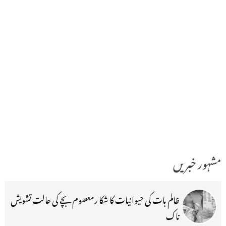
مشہور خبریں
ظالم بات کی حیوانیات کا شکا رمعصوم بچے کی حالت تشویش
ناک