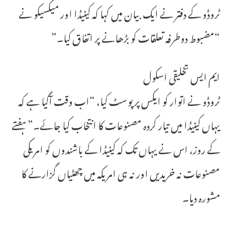
ٹروڈو کے دفتر نے ایک بیان میں کہا کہ کینیڈا اور میکسیکو نے
“مضبوط دوطرفہ تعلقات کو بڑھانے پر اتفاق کیا۔”
ایم ایس تخلیقی اسکول
ٹروڈو نے اتوار کو ایکس پر پوسٹ کیا، “اب وقت آگیا ہے کہ
یہاں کینیڈا میں تیار کردہ مصنوعات کا انتخاب کیا جائے۔” ہفتے
کے روز، اس نے یہاں تک کہ کینیڈا کے باشندوں کو امریکی
مصنوعات نہ خریدیں اور نہ ہی امریکہ میں چھٹیاں گزارنے کا
مشورہ دیا۔