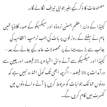
مصنوعات کا ذکر کیے بغیر جوابی ٹیرف لگائے گا۔
کینیڈا کے وزیر اعظم جسٹن ٹروڈو اور میکسیکو کے صدر کلاڈیا شین
بام نے ہفتے کے روز فون پر بات کی جب ٹرمپ انتظامیہ کی
جانب سے بڑے پیمانے پر محصولات عائد کیے جانے کے بعد –
کینیڈا اور میکسیکو سے آنے والی اشیاء پر 25 فیصد، اور چین سے
درآمدات پر 10 فیصد – اگرچہ ابھی تک کوئی اشارہ نہیں ہے کہ
دونوں ممالک جوابات کو مربوط کریں یا آنے والے دنوں میں
کنسرٹ میں کام کریں گے۔