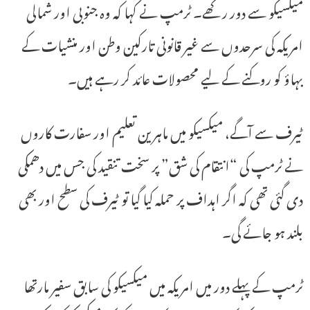
میکسیکو سے دور رکھے۔ ٹرمپ نے کہا کہ وہ جنوبی اور شمالی
امریکہ کی سرحدوں سے غیر قانونی تارکین وطن اور منشیات کے
بہاؤ کو روکنے کے لیے محصولات عائد کر رہے ہیں۔
ٹیرف سے آگے، میکسیکو میں ماہرین تعلیم اور سفارت کاروں
نے ٹرمپ کی “انتقام کی شق” پر سخت تنقید کی جس میں دھمکی
دی گئی تھی کہ اگر اہداف پر حملہ کیا گیا تو ٹیرف کی سطح اور بھی
بلند ہو جائے گی۔
ٹرمپ کے پہلے دور میں امریکہ میں میکسیکو کی سابق سفیر مارتھا