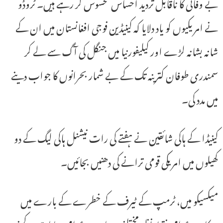
بے وفائی کا ناقابل تردید احساس محسوس کر رہے ہیں۔ ٹروڈو
نے امریکیوں کو یاد دلایا کہ کینیڈین فوجی افغانستان میں ان کے
شانہ بشانہ لڑے اور کیلیفورنیا میں جنگل کی آگ سے لے کر
سمندری طوفان کترینہ تک کے بے شمار بحرانوں کا جواب دینے
میں مدد کی۔
کینیڈا کے ہاکی شائقین نے ہفتے کی رات نیشنل ہاکی لیگ کے دو
کھیلوں میں امریکی قومی ترانے کی دھنیں بجائیں۔
میکسیکو میں، ٹرمپ کے ٹیرف کے خطرے کے بارے میں