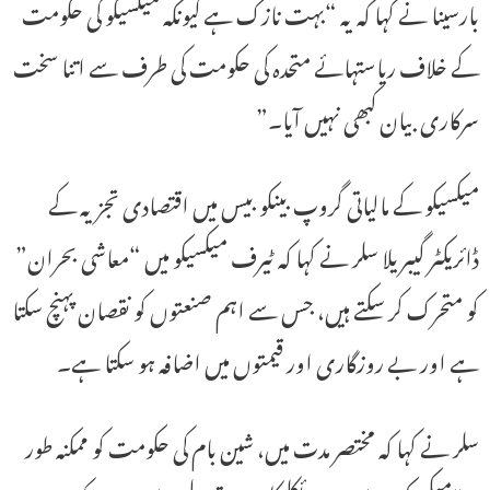
بارسینا نے کہا کہ یہ “بہت نازک ہے کیونکہ میکسیکو کی حکومت
کے خلاف ریاستہائے متحدہ کی حکومت کی طرف سے اتنا سخت
سرکاری بیان کبھی نہیں آیا۔”
میکسیکو کے مالیاتی گروپ بینکو بیس میں اقتصادی تجزیہ کے
ڈائریکٹر گیبریلا سلر نے کہا کہ ٹیرف میکسیکو میں “معاشی بحران”
کو متحرک کر سکتے ہیں، جس سے اہم صنعتوں کو نقصان پہنچ سکتا
ہے اور بے روزگاری اور قیمتوں میں اضافہ ہو سکتا ہے۔
سلر نے کہا کہ مختصر مدت میں، شین بام کی حکومت کو ممکنہ طور