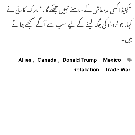
“کینیڈا کسی بدمعاش کے سامنے نہیں جھکے گا،” مارک کارنی نے
کہا، جو ٹروڈو کی جگہ لینے کے لیے سب سے آگے سمجھے جاتے
ہیں۔
Tags
Allies
,
Canada
,
Donald Trump
,
Mexico
,
Retaliation
,
Trade War