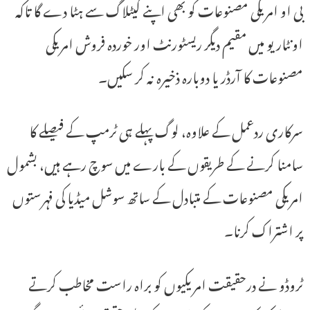
بی او امریکی مصنوعات کو بھی اپنے کیٹلاگ سے ہٹا دے گا تاکہ
اونٹاریو میں مقیم دیگر ریسٹورنٹ اور خوردہ فروش امریکی
مصنوعات کا آرڈر یا دوبارہ ذخیرہ نہ کر سکیں۔
سرکاری ردعمل کے علاوہ، لوگ پہلے ہی ٹرمپ کے فیصلے کا
سامنا کرنے کے طریقوں کے بارے میں سوچ رہے ہیں، بشمول
امریکی مصنوعات کے متبادل کے ساتھ سوشل میڈیا کی فہرستوں
پر اشتراک کرنا۔
ٹروڈو نے درحقیقت امریکیوں کو براہ راست مخاطب کرتے