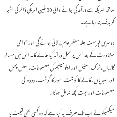
ساتھ امریکہ سے درآمد کی جانے والی 30 بلین امریکی ڈالر کی اشیا
کو ہدف بنا رہا ہے۔
دوسری فہرست جلد منظر عام پر لائی جائے گی اور عوامی
مشاورت کے بعد اس پر عمل درآمد کیا جائے گا۔ اس میں مسافر
گاڑیاں، ٹرک، سٹیل اور ایلومینیم کی مصنوعات، بعض پھل
اور سبزیاں، گائے کا گوشت، سور کا گوشت، دودھ کی
مصنوعات اور بہت کچھ شامل ہوگا۔
میکسیکو نے اب تک صرف یہ کہا ہے کہ وہ کسی بھی قیمت یا