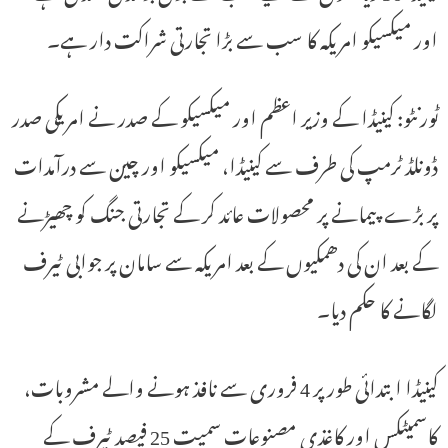
اور میکسیکو امریکہ کا سب سے بڑا تجارتی شراکت دار ہے۔
ٹورنٹو: کینیڈا کے وزیر اعظم اور میکسیکو کے صدر نے امریکی صدر
ڈونلڈ ٹرمپ کی طرف سے کینیڈا، میکسیکو اور چین سے درآمدات
پر بڑے پیمانے پر محصولات عائد کر کے تجارتی جنگ کو چھیڑنے
کے بعد ان کی دھمکیوں کے بعد امریکہ سے سامان پر جوابی ٹیرف
لگانے کا حکم دیا۔
کینیڈا ابتدائی طور پر 4 فروری سے نافذ ہونے والے مشروبات،
کاسمیٹکس اور کاغذی مصنوعات سمیت 25 فیصد ٹیرف کے