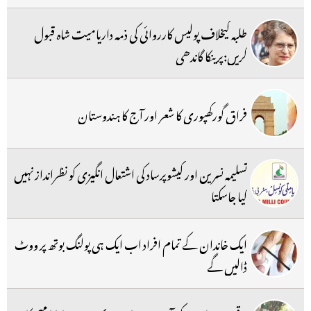
طلبہ کیخلاف پولیس کارروائی کی ذمہ داریامیت شاہ قبول
کریں:پرینکا گاندھی
فراق گورکھپوری کا شعر اور آج کا ہندوستان
تسلیمہ نسرین اور کیشوپرساد کی اشتعال انگیزی کو نظرانداز نہیں
کیا جاسکتا
ایک خاندان کے تمام افراد اب ایک ہی پولنگ بوتھ پر ووٹ
ڈالیں گے