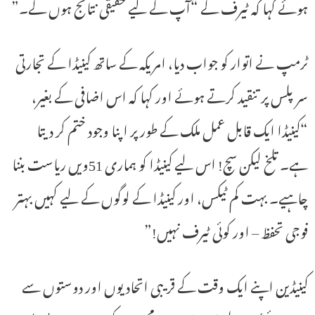
ہوئے کہا کہ ٹیرف کے “آپ کے لیے حقیقی نتائج ہوں گے۔”
ٹرمپ نے اتوار کو جواب دیا، امریکہ کے ساتھ کینیڈا کے تجارتی
سرپلس پر تنقید کرتے ہوئے اور کہا کہ اس اضافی کے بغیر،
“کینیڈا ایک قابل عمل ملک کے طور پر اپنا وجود ختم کر دیتا
ہے۔ تلخ لیکن سچ! اس لیے کینیڈا کو ہماری 51ویں ریاست بننا
چاہیے۔ بہت کم ٹیکس، اور کینیڈا کے لوگوں کے لیے کہیں بہتر
فوجی تحفظ – اور کوئی ٹیرف نہیں!”
کینیڈین اپنے ایک وقت کے قریبی اتحادیوں اور دوستوں سے