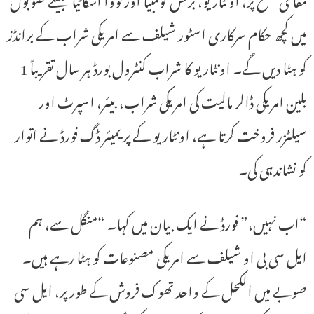
میں کچھ حکام سرکاری اسٹور شیلف سے امریکی شراب کے برانڈز
کو ہٹا دیں گے۔ اونٹاریو کا شراب کنٹرول بورڈ ہر سال تقریباً 1
بلین امریکی ڈالر مالیت کی امریکی شراب، بیئر، اسپرٹ اور
سیلٹزر فروخت کرتا ہے، اونٹاریو کے پریمیئر ڈگ فورڈ نے اتوار
کو نشاندہی کی۔
“اب نہیں،” فورڈ نے ایک بیان میں کہا۔ “منگل سے، ہم
ایل سی بی او شیلف سے امریکی مصنوعات کو ہٹا رہے ہیں۔
صوبے میں الکحل کے واحد تھوک فروش کے طور پر، ایل سی