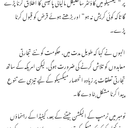
پر “میکسیکو میں کاؤنٹر سائکلیکل مالیاتی پالیسی کا اطلاق کرنا پڑے
گا تاکہ کوئی کریش نہ ہو” اور بڑھتے ہوئے قرض کو قبول کرنا
پڑے۔
انہوں نے کہا کہ طویل مدت میں، حکومت کو نئے تجارتی
معاہدوں کو تلاش کرنے کی ضرورت ہوگی، لیکن امریکہ کے ساتھ
تجارتی تعلقات پر زیادہ انحصار میکسیکو کے لیے تیزی سے تنوع
پیدا کرنا مشکل بنا دے گا۔
نومبر میں ٹرمپ کے الیکشن جیتنے کے بعد، کینیڈا کے رہنماؤں