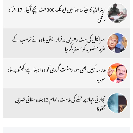
ایئر انڈیا کا طیارہ ہوا میں اچانک 300 فٹ نیچے آگیا ، 17 افراد
زخمی
اسرائیل کی ہٹ دھرمی برقرار، نیتن یاہونے ٹرمپ کے
غزہ منصوبہ کو مستردکردیا
مدرسہ کہیں بھی ہو، دہشت گردی کو ہوا دیتا ہے:کیشو پرساد
موریہ
تجارتی جہاز پر حملے کی مذمت، تمام 13ہندوستانی شہری
محفوظ