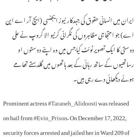
ایران میں انسانی حقوق کی جہدکار نیوز ایجنسی (ایچ آر اے این
اے) جو احتجاجی مظاہروں کی نگرانی کرنیو الا گروپ نے علی
دوستی کا ایک تصویر ٹوئٹ کیاجس میں وہ اپنے دوستوں او
رساتھیوں کے ساتھ رہائی کے بعد ہاتھوں میں گلدستے تھامے
ہوئے دیکھائی دے رہی ہیں۔
Prominent actress
#Taraneh_Alidoosti
was released
on bail from
#Evin_Prison
. On December 17, 2022,
security forces arrested and jailed her in Ward 209 of