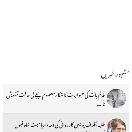
مشہور خبریں
ظالم بات کی حیوانیات کا شکا رمعصوم بچے کی حالت تشویش
ناک
طلبہ کیخلاف پولیس کارروائی کی ذمہ داریامیت شاہ قبول