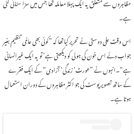
مظاہروں سے متعلق یہ ایک پہلا معاملہ تھا جس میں سزا سنائی گئی
ہے۔
اس وقت علی دوستی نے تحریر کیاتھا کہ ”کوئی بھی عالمی تنظیم بغیر
جواب دئے اس خون کی ہولی کو دیکھتی ہے‘ تو یہ ایک غیرانسانی
ہے“۔انہوں نے ”عورت‘ زندگی‘ آزادی“ کے ایک فقرے
کے ساتھ تصویر پوسٹ کی جو اکثر مظاہروں کے دوران استعمال
ہوتا ہے۔