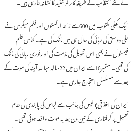
کے کئے انتظامیہ کے طریقہ کار کو تنقید کا نشانہ بنارہی ہیں۔
ایک کھلی مکتوب میں 600سے زائد ارٹسٹوں اورفلم میکرس نے
علی دوستی کی رہائی کی حال ہی میں مانگ کی ہے۔ کناس فلم
فیسٹول نے بھی اس تحویل کی مذمت کی او رفوری رہائی کی مانگ
کی تھی۔ ستمبر16سے ایران میں 22سالہ مہاسہ آمینہ کی موت کے
بعد سے مسلسل احتجاج جاری ہے۔
ایران کی اخلاقی پولیس کی جانب سے لباس کی پابندی کی عدم
تعمیل پر گرفتاری کے تین دن بعد یہ موت واقعہ ہوئی تھی۔