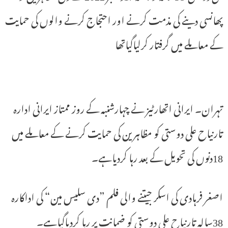
پھانسی دینے کی مذمت کرنے اور احتجاج کرنے والوں کی حمایت
کے معاملے میں گرفتار کرلیاگیاتھا
تہران۔ ایرانی اتھارٹیز نے چہارشنبہ کے روز ممتاز ایرانی ادارہ
تارنیاح علی دوستی کو مظاہرین کی حمایت کرنے کے معاملے میں
18دنوں کی تحویل کے بعد رہا کردیاہے۔
اصغر فرہادی کی اسکر جیتنے والی فلم ”دی سلیس مین“ کی اداکارہ
38سالہ تارنیاح علی دوستی کو ضمانت پر رہا کردیاگیاہے۔