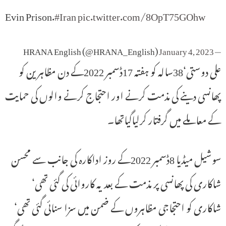
Evin Prison.
#Iran
pic.twitter.com/8OpT75GOhw
January 4, 2023
— HRANA English (@HRANA_English)
علی دوستی‘38سالہ کو ہفتہ 17ڈسمبر 2022کے دن مظاہرین کو
پھانسی دینے کی مذمت کرنے اور احتجاج کرنے والوں کی حمایت
کے معاملے میں گرفتار کرلیاگیاتھا۔
سوشیل میڈیا 8ڈسمبر 2022کے روز اداکارہ کی جانب سے محسن
شاکاری کی پھانسی پر مذمت کے بعد یہ کاروائی کی گئی تھی‘
شاکاری کو احتجاجی مظاہروں کے ضمن میں سزا سنائی گئی تھی‘