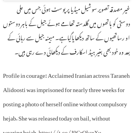
غیر مصدقہ تصویر سوشیل میڈیا پر پوسٹ ہوئی جس میں علی
دوستی کو ہاتھوں میں گلدستہ تھامے ہوئے جیل کے باہر دوستوں
او رساتھیوں کے ساتھ دیکھایاگیاہے۔ مبینہ جیل سے رہائی کے
بعد وہ خود بھی بغیر ہیڈ اسکارف کے دیکھائی دے رہی ہیں۔
Profile in courage: Acclaimed Iranian actress Taraneh
Alidoosti was imprisoned for nearly three weeks for
posting a photo of herself online without compulsory
hejab. She was released today on bail, without
wearing hejab.
https://t.co/J9CrOkcrXu