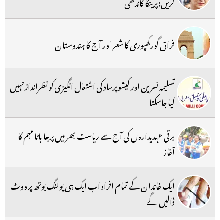
کریں:پرینکا گاندھی
فراق گورکھپوری کا شعر اور آج کا ہندوستان
تسلیمہ نسرین اور کیشوپرساد کی اشتعال انگیزی کو نظرانداز نہیں
کیا جاسکتا
برقی عہدیداروں کی آج سے ریاست بھر میں پرجا باٹا مہم کا
آغاز
ایک خاندان کے تمام افراد اب ایک ہی پولنگ بوتھ پر ووٹ
ڈالیں گے