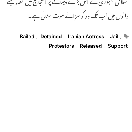
اسلامی جمہوری نے اس بڑے پیمانے پر احتجاج میں حصہ لینے
والوں میں اب تک دو کو سزائے موت سنائی ہے۔
Tags
Bailed
,
Detained
,
Iranian Actress
,
Jail
,
Protestors
,
Released
,
Support