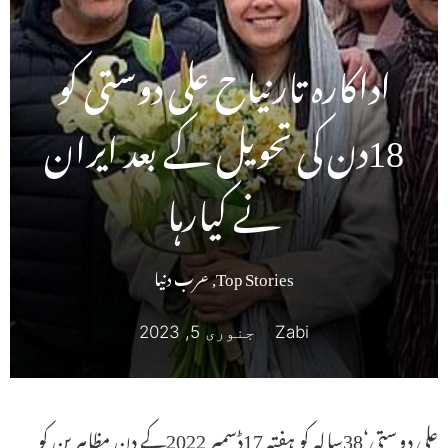
اداکارہ تارنیاح علی دوستی کو
18دن کی تحویل کے بعد ایران
نے کیارہا
Top Stories
,
عرب دنیا
Zabi
جنوری 5, 2023
علی دوستی‘38سالہ کو ہفتہ 17ڈسمبر 2022کے دن مظاہرین کو