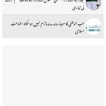
کی تیاری
حب الوطنی کا معیار وندے ماترم نہیں ہوسکتا : جماعت
اسلامی