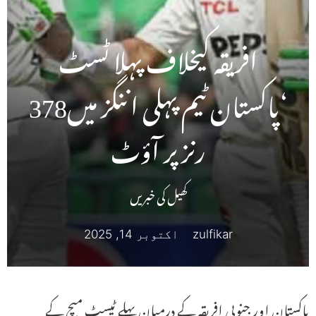
افریقہ کیخلاف پہلا ٹسٹ
‘پاکستان ٹیم پہلی اننگز میں378
رنز پر آؤٹ
کھیل کی خبریں
zulfikar
اکتوبر 14, 2025
پاکستان اور جنوبی افریقہ کے درمیان پہلے ٹیسٹ میچ کے