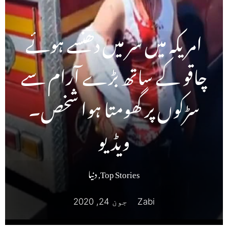
امریکہ میں سر میں دھنسے ہوئے
چاقو کے ساتھ بڑے آرام سے
سڑکوں پر گھومتا ہوا شخص۔
ویڈیو
Top Stories
,
دنیا
Zabi
جون 24, 2020