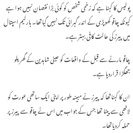
پولیس کا کہنا ہے کہ زخمی شخص کو کوئی بڑا نقصان نہیں ہوا ہے
کیونکہ چاقو کھوپڑی کے اندر گہرائی تک نہیں گیاتھا۔ ہارلیم اسپتال
میں پیرز کی حالت کافی بہتر ہے۔
چاقو مارنے سے قبل کے واقعات کو عینی شاہدین کے گھریلو
جھگڑا قراردیا ہے۔
ان کا کہناتھا کہ پیرز نے مبینہ طور پر اپنی ایک ساتھی عورت کو
لاٹھی سے پیٹا تھا جس کے جواب میں اس نے چاقو سے پیرز پر
حملہ کردیاتھا۔