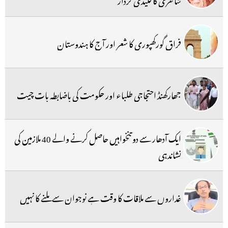
فراق گورکھپوری کا شعر اور آج کا ہندوستان
جھارکھنڈ احتجاجی طلباء اور حکومت کی باضابطہ بات چیت
ایک آدھار سے دو تنخواہیں حاصل کرنے والے 40 ملازمین کی
نشاندہی
غداروں سے ملاقات کا وقت ہے نوجوان سے ملنے کا نہیں