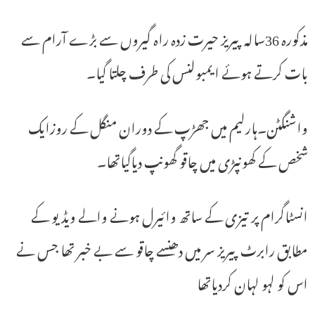
مذکورہ 36سالہ پیریز حیرت زدہ راہ گیروں سے بڑے آرام سے
بات کرتے ہوئے ایمبولنس کی طرف چلتا گیا۔
واشنگٹن۔ہارلیم میں جھڑپ کے دوران منگل کے روزایک
شخص کے کھونپڑی میں چاقو گھونپ دیاگیاتھا۔
انسٹاگرام پر تیزی کے ساتھ وائیرل ہونے والے ویڈیو کے
مطابق رابرٹ پیریز سر میں دھنسے چاقو سے بے خبر تھا جس نے
اس کو لہو لہان کردیاتھا