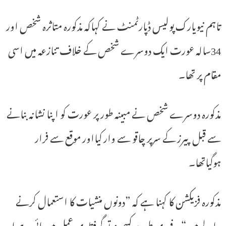
تاہم نیویارک پولیس ڈپارٹمنٹ نے کہاکہ مذکورہ متاثرہ شخص اور
34سالہ عورت ایک دوسرے شخص کے خلاف تنازعہ میں اسی
مقام پر تھا۔
مذکورہ دوسرے شخص نے مبینہ طور پر عورت کو اپنا نشانہ بنانے
سے قبل پیرز کے سرپر چاقو سے وار کیااور موقع سے فرار
ہوگیاتھا۔
مذکورہ فزیکشن کا کہنا ہے کہ ”دونوں منشیات کا استعمال کرنے
والے ہیں“۔ فوری طور پر کسی نہ تو گرفتاری عمل میں ائی ہے او