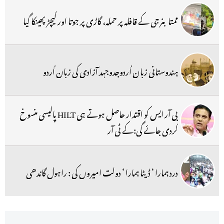
ممتا بنرجی کے قافلہ پر حملہ، گاڑی پر جوتا اور کیچڑ پھینکا گیا
ہندوستانی زبان اُردوجدوجہد آزادی کی زبان اُردو
بی آر ایس کو اقتدار حاصل ہوتے ہی HILT پالیسی منسوخ
کردی جائے گی:کے ٹی آر
درد ہمارا ‘ ڈیٹا ہمارا ‘ دولت امیروں کی : راہول گاندھی