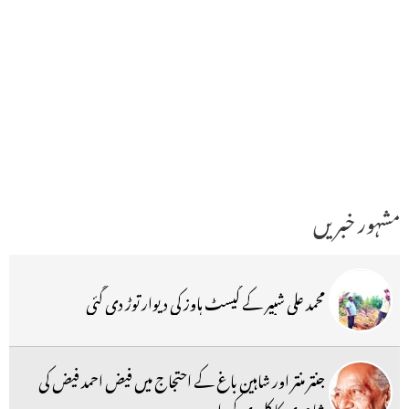
مشہور خبریں
محمد علی شبیر کے گیسٹ ہاوز کی دیوار توڑ دی گئی
جنتر منتر اور شاہین باغ کے احتجاج میں فیض احمد فیض کی
شاعری کا کلیدی کردار