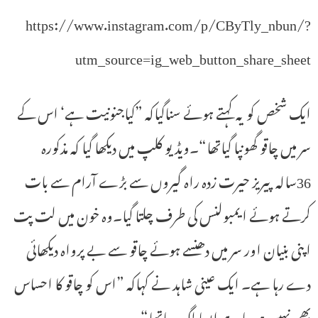
https://www.instagram.com/p/CByTly_nbun/?
utm_source=ig_web_button_share_sheet
ایک شخص کو یہ کہتے ہوئے سناگیاکہ ”کیاجنونیت ہے‘ اس کے
سر میں چاقو گھونپا گیاتھا“۔ویڈیو کلپ میں دیکھا گیا کہ مذکورہ
36سالہ پیریز حیرت زدہ راہ گیروں سے بڑے آرام سے بات
کرتے ہوئے ایمبولنس کی طرف چلتا گیا۔وہ خون میں لت پت
اپنی بنیان اور سر میں دھنسے ہوئے چاقو سے بے پرواہ دیکھائی
دے رہا ہے۔ ایک عینی شاہد نے کہاکہ ”اس کو چاقو کا احساس
بھی نہیں ہورہا ہے ایسا لگ رہاتھا“۔