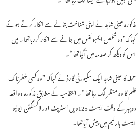
مذکورہ عینی شاہد نے اپنی شناخت بتانے سے انکار کرتے ہوئے
کہاکہ”وہ شخص ایمبولنس میں جانے سے انکار کررہاتھا۔ میں
اس کو دیکھ کر صدمہ میں آگیاتھا“۔
حملہ کا عینی شاہد ایک سکیورٹی گارڈ نے کہاکہ ”وہ کسی خطرناک
فلم کا وہ منظر لگ رہاتھا“۔ انتظامیہ کے مطابق مذکورہ وواقعہ
دوپہر کے وقت ایسٹ 125ویں اسٹریٹ اور لاکسنگٹن ایونیو
ایسٹ ہارلیم میں پیش آیاتھا۔