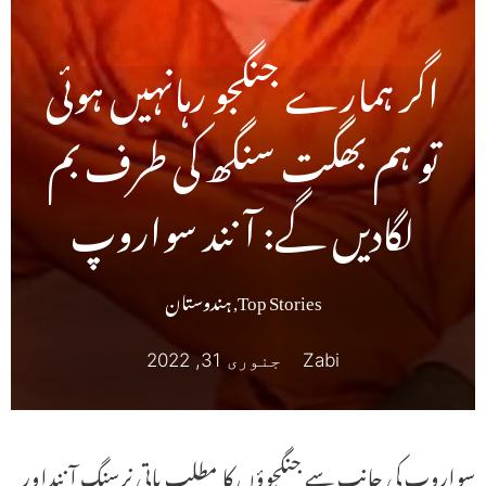
اگر ہمارے جنگجو رہانہیں ہوئی
تو ہم بھگت سنگھ کی طرف بم
لگادیں گے: آنند سواروپ
Top Stories
,
ہندوستان
Zabi
جنوری 31, 2022
سواروپ کی جانب سے جنگجوؤں کا مطلب یاتی نرسنگ آننداور