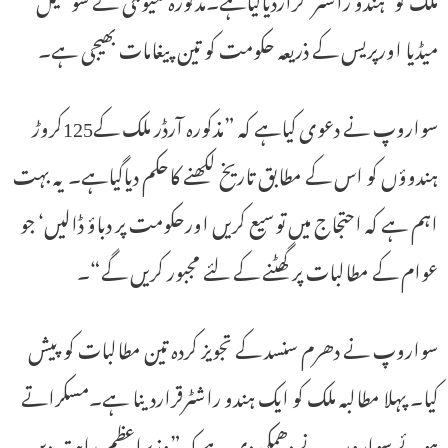
میڈیا اورپریس کے ذریعہ حکومت کو تین پیغامات بھیجی ہے۔
سواروپ نے دعوی کیاہے کہ ”مذکورہ آرڈر ملک کے125کروڑ
ہندوؤں کو اس کے مطابق تاریخ لکھنے کاحکم دیاگیاہے۔ یہ بہت
اہم ہے کہ احتجاج میں توسیع کریں اورحکومت پر دباؤ ڈالیں‘ جو
عوام کے مطالبات پر گھٹنے کے لئے مجبور کریں گے“۔
سواروپ نے دھرم سنسد کے تجویز کردہ تین مطالبات کو پیش
کیا۔ پہلا مطالبہ ملک کو ایک ہندو راشٹرقراردینا ہے۔مسکراتے
ہوئے سواروپ نے دھمکی دی ہے کہ ”وزیراعظم ہدایت دیں