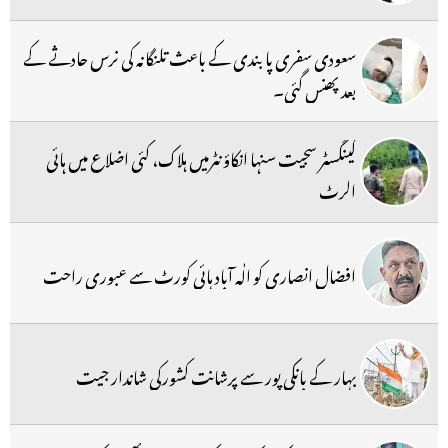
سعودی سفری پابندی کے باعث تلنگانہ کی نرس حادثے کے
بعد پھنس گئی۔
گینگسٹر سجیت سنہا انکاؤنٹرمیں ہلاک، کئی اضلاع میں ہائی
الرٹ
افضال انصاری کو الٰہ آباد ہائی کورٹ سے عبوری راحت
بہار کے بانکی پور سے پرشانت کشورکی شاندار جیت