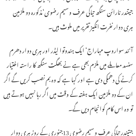
جیتندر نارائن سنگھ تیاگی عرف وسیم رضوی‘مذکورہ دو ملزمین
ہری دوار نفرت انگیز تقریر میں ملوث ہیں۔
آنند سواروپ مہاراج‘ ایک ہندوتوا لیڈر اور ہری دوار دھرم
سنسد معاملے میں ملزم بھی ہے نے بھگت سنگھ کا راستہ اختیار
کرنے کی دھمکی دی ہے اور کہا ہے کہ وہ بم نصب کریں گے اگر
ان کے دو ملزمین ایک ہفتہ کے وقت میں اگر رہا نہیں ہوتے ہیں
تو وہ اس کام کوانجام دیں گے۔
جتیندر تیاگی عرف وسیم رضوی 13جنوری کے روز ہری دوار