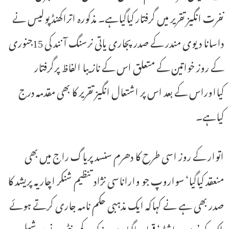
نفرت انگیز تقریر میں گرفتار کیاگیاہے۔ مذکورہ اتراکھنڈ پولیس نے
داسانا دیوی مندر کے صدر پجاری یاتی نرسنگ آنند کی 15جنوری
کے روز خواتین کے متعلق اس کے نازیبا الفاظ پرگرفتار
کیااوراس کے بعد اس پر اشتعال انگیز تقریر کا بھی مقدمہ درج
کیاہے۔
اتوار کے روز اسی طرح کا دھرم سنسد پریاگ راج میں بھی
منعقد کیاگیا‘ سواروپ جو واراناسی نژاد تنظیم شنکر اچاریہ پریشد کا
صدر بھی ہے نے کہاکہ ایک مذہبی حکم نامہ جاری کرتے ہوئے
ملک کو ’ہندو راشٹر‘ قراردیاگیاہے۔مذکورہ کمیونٹی نے سوشیل