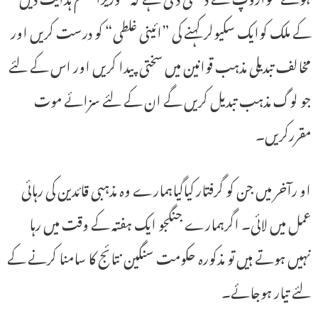
کے ملک کوایک سکیولر کہنے کی ”ائینی غلطی“ کو درست کریں اور
مخالف تبدیلی مذہب قوانین میں سختی پیدا کریں اور اس کے لئے
جو لوگ مذہب تبدیل کریں گے ان کے لئے سزائے موت
مقررکریں۔
او رآخر میں جن کو گرفتار کیاگیاہمارے وہ مذہبی قائدین کی رہائی
عمل میں لائی۔ اگرہمارے جنگجو ایک ہفتہ کے وقت میں رہا
نہیں ہوتے ہیں تو مذکورہ حکومت سنگین نتائج کا سامنا کرنے کے
لئے تیار ہوجائے۔