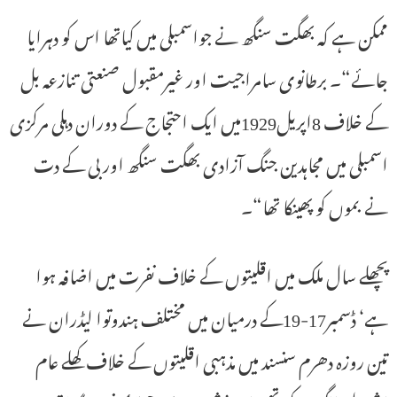
ممکن ہے کہ بھگت سنگھ نے جواسمبلی میں کیاتھا اس کو دہرایا
جائے“۔ برطانوی سامراجیت اور غیرمقبول صنعتی تنازعہ بل
کے خلاف 8اپریل1929میں ایک احتجاج کے دوران دہلی مرکزی
اسمبلی میں مجاہدین جنگ آزادی بھگت سنگھ اور بی کے دت
نے بموں کو پھینکا تھا“۔
پچھلے سال ملک میں اقلیتوں کے خلاف نفرت میں اضافہ ہوا
ہے‘ ڈسمبر17-19کے درمیان میں مختلف ہندوتوا لیڈران نے
تین روزہ دھرم سنسند میں مذہبی اقلیتوں کے خلاف کھلے عام