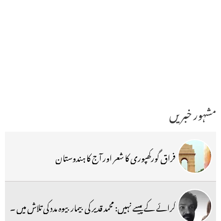
مشہور خبریں
فراق گورکھپوری کا شعر اور آج کا ہندوستان
کرائے کے پیسے نہیں: محمد قدیر کی بیمار بیوہ مدد کی تلاش میں ۔