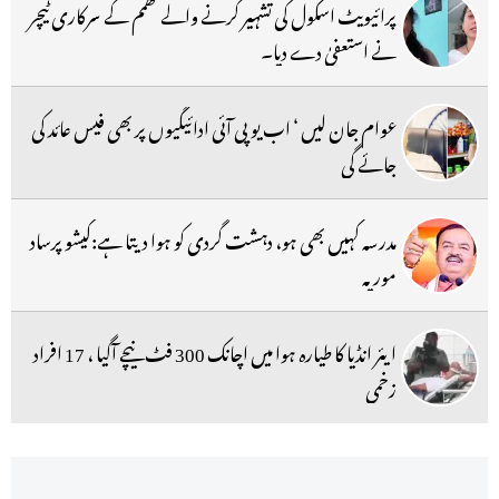
پرائیویٹ اسکول کی تشہیر کرنے والے کھمم کے سرکاری ٹیچر
نے استعفیٰ دے دیا۔
عوام جان لیں ‘ اب یو پی آئی ادائیگیوں پر بھی فیس عائد کی
جائے گی
مدرسہ کہیں بھی ہو، دہشت گردی کو ہوا دیتا ہے:کیشو پرساد
موریہ
ایئر انڈیا کا طیارہ ہوا میں اچانک 300 فٹ نیچے آگیا ، 17 افراد
زخمی