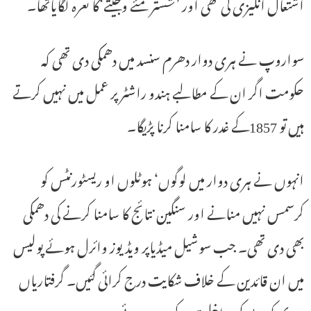
اشتعال انگیزی کی تھی اور ’شستر مئے وجیتے‘کا نعرہ لگایاتھا۔
سواروپ نے ہری دوار دھرم سنسد میں دھمکی دی تھی کہ
حکومت اگر ان کے مطالبے ہندو راشٹر پر عمل میں نہیں کرتے
ہیں تو 1857کے غدر کا سامنا کرنا پڑیگا۔
انہوں نے ہری دوار میں لوگوں‘ ہوٹلوں او ریسٹورنٹس کو
کرسمس نہیں منانے اور سنگین نتائج کا سامنا کرنے کی دھمکی
بھی دی تھی۔ جب سوشیل میڈیاپر ویڈیوز وائرل ہوئے پولیس
میں ان قائدین کے خلاف شکایت درج کرائی گئیں۔ گرفتاریاں