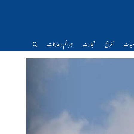
سیات
تفریح
تجارت
جرائم و حادثات