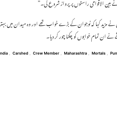
 بین الاقوامی راستوں پر پرواز شروع کی۔”
نے مزید کہا کہ نوجوان کے بڑے خواب تھے اور وہ میدان میں بہترین
نے ان تمام خوابوں کو چکنا چور کر دیا۔
T
India
,
Carshed
,
Crew Member
,
Maharashtra
,
Mortals
,
Pu