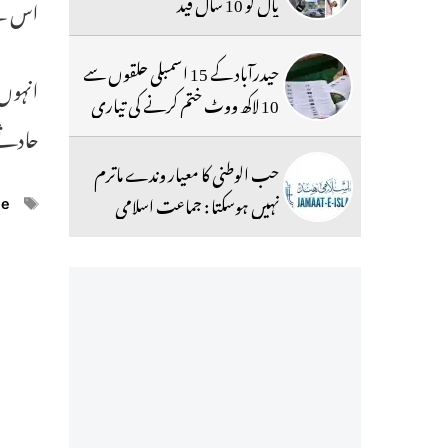
پال کو 10 سال قید
اس نے
حیدرآباد کے 15 اسمبلی حلقوں سے
انہوں 
10 لاکھ ووٹ ختم کرنے کی تیاری
حادثے 
حب الوطنی کا معیار وندے ماترم
نہیں ہوسکتا : جماعت اسلامی
ags
ne