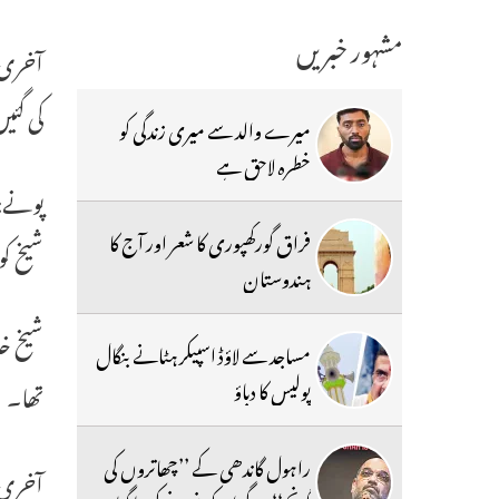
مشہور خبریں
آخری ر
کی گئی
میرے والد سے میری زندگی کو
خطرہ لاحق ہے
پونے: 
فراق گورکھپوری کا شعر اور آج کا
شیخ کو
ہندوستان
مساجد سے لاؤڈ اسپیکر ہٹانے بنگال
پولیس کا دباؤ
تھا۔
راہول گاندھی کے ’’چھاتروں کی
آخری ر