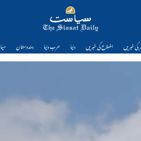
 کی خبریں
اضلاع کی خبریں
دنیا
عرب دنیا
ہندوستان
سیا