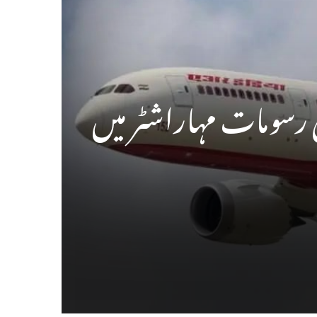
 رسومات مہاراشٹر میں