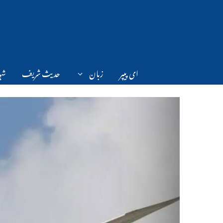
Ski
t
conten
ای پیپر
زبان
حدیث شریف
شہر