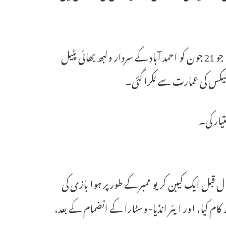
عرفان لندن جانے والی ایئر انڈیا کی فلائٹ، اے آئی 171 میں سوار تھے، جو 21 جون کو احمد آباد کے سردار ولبھ بھائی پٹیل
لیکس کی عمارت سے ٹکرا گئی۔
یار کی۔
قبل ایک کیبن کریو ممبر کے طور پر ہوا بازی کی
کیا، اور ایئر انڈیا-وسٹارا کے انضمام کے بعد،