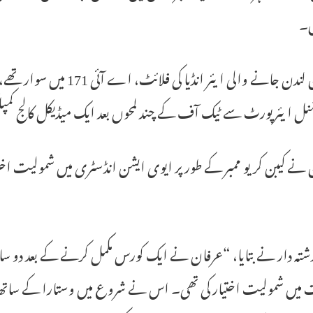
ں۔
شنل ایئرپورٹ سے ٹیک آف کے چند لمحوں بعد ایک میڈیکل کالج کمپ
نے کیبن کریو ممبر کے طور پر ایوی ایشن انڈسٹری میں شمولیت اخت
تہ دار نے بتایا، “عرفان نے ایک کورس مکمل کرنے کے بعد دو سال 
یں شمولیت اختیار کی تھی۔ اس نے شروع میں وستارا کے ساتھ کام 