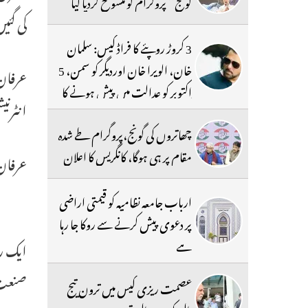
گونج‘‘ پروگرام کو منسوخ کردیا گیا
کی گئی
3 کروڑ روپئے کا فراڈ کیس: سلمان
خان، الویرا خان اوردیگر کو سمن، 5
اکتوبر کو عدالت میں پیش ہونے کا
انٹرنی
حکم
چھاتروں کی گونج،پروگرام طے شدہ
مقام پر ہی ہوگا، کانگریس کا اعلان
عرفان 
ارباب جامعہ نظامیہ کو قیمتی اراضی
پر دعوی پیش کرنے سے روکا جا رہا
ہے
ایک رش
صنعت م
عصمت ریزی کیس میں ترون تیج