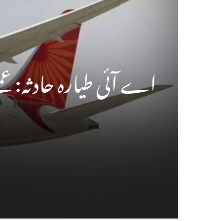
اے آئی طیارہ حادثہ: ع