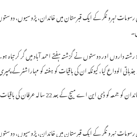
سومات نہرو نگر کے ایک قبرستان میں خاندان، پڑوسیوں، دوستوں 
ں۔
رشتہ داروں اور دوستوں نے گزشتہ ہفتے احمد آباد میں گر کر تباہ 
 جذباتی الوداع کیا، کیونکہ ان کی باقیات کو ہفتہ کو مہاراشٹر کے پمپری
شیخ خاندان کو جمعہ کو ڈی این اے میچ 
سومات نہرو نگر کے ایک قبرستان میں خاندان، پڑوسیوں، دوستوں 