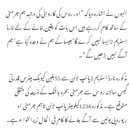
انہوں نے اشارہ دیاکہ ”اور روس کی کاروائی کی وجہہ ہم جرمنی
کے ساتھ کام کررہے ہیں اس بات کو یقین بنانے کے لئے نارڈ
اسٹریم 2ایسا نہیں کرے گا‘جیسا کے ہم نے وعدہ کیا ہے‘ ہم
آگے نہیں بڑھیں گے“۔
مذکورہ نارڈ اسٹریم 2پائپ لائن سے 55بلین کیوبک میٹرس قدرتی
گیس سالانہ رو س سے جرمنی بحرہ بالٹک کے ذریعہ کی منتقلی
متوقع ہے۔ مذکورہ 1234کیلومیٹر پائپ لائن تاہم جرمنی او
ریوروپی یونین سے آگے جانے کا کام فی الحال زیرالتوا ء ہے۔