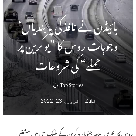
بائیڈن نے نافذ کی پابندیاں‘
وجوہات روس کا ”یوکرین پر
حملے“ کی شروعات
Top Stories
,
دنیا
Zabi
فروری 23, 2022
روس کا بحری بیڑھ جنوبی یوکرین کے بلیک سی میں مشقیں