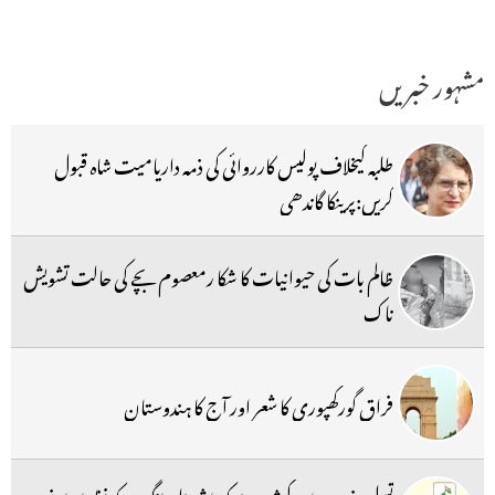
مشہور خبریں
طلبہ کیخلاف پولیس کارروائی کی ذمہ داریامیت شاہ قبول
کریں:پرینکا گاندھی
ظالم بات کی حیوانیات کا شکا رمعصوم بچے کی حالت تشویش
ناک
فراق گورکھپوری کا شعر اور آج کا ہندوستان