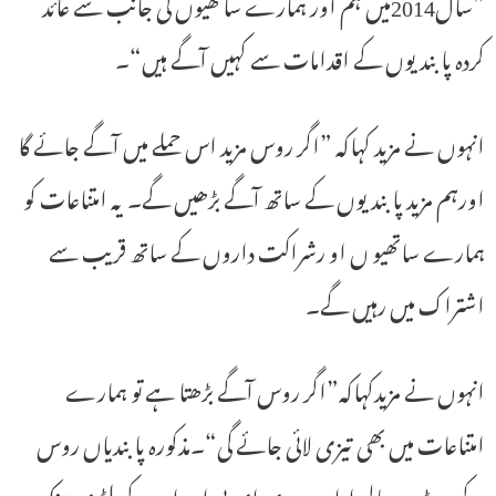
”سال2014میں ہم اور ہمارے ساتھیوں کی جانب سے عائد
کردہ پابندیوں کے اقدامات سے کہیں آگے ہیں“۔
انہوں نے مزید کہاکہ ”اگر روس مزید اس حملے میں آگے جائے گا
اورہم مزید پابندیوں کے ساتھ آگے بڑھیں گے۔ یہ امتناعات کو
ہمارے ساتھیو ں او رشراکت داروں کے ساتھ قریب سے
اشتراک میں رہیں گے۔
انہوں نے مزیدکہاکہ”اگر روس آگے بڑھتا ہے تو ہمارے
امتناعات میں بھی تیزی لائی جائے گی“۔مذکورہ پابندیاں روس
کے دو بڑے مالی اداروں وی ای بی اور ان کے ملٹری بینک