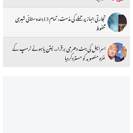
تجارتی جہاز پر حملے کی مذمت، تمام 13ہندوستانی شہری
محفوظ
اسرائیل کی ہٹ دھرمی برقرار، نیتن یاہونے ٹرمپ کے
غزہ منصوبہ کو مستردکردیا