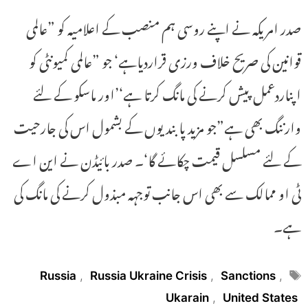
صدر امریکہ نے اپنے روسی ہم منصب کے اعلامیہ کو ”عالمی
قوانین کی صریح خلاف ورزی قراردیاہے‘ جو ”عالمی کمیونٹی کو
اپناردعمل پیش کرنے کی مانگ کرتا ہے‘’اور ماسکو کے لئے
وارننگ بھی ہے”جو مزید پابندیوں کے بشمول اس کی جارحیت
کے لئے مسلسل قیمت چکائے گا‘۔ صدر بائیڈن نے این اے
ٹی او ممالک سے بھی اس جانب توجہہ مبذول کرنے کی مانگ کی
ہے۔
Tags
Russia
,
Russia Ukraine Crisis
,
Sanctions
,
Ukarain
,
United States