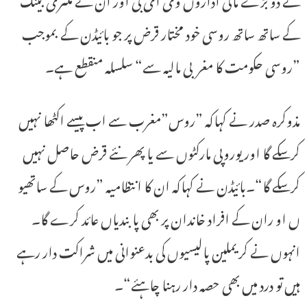
کے ساتھ ساتھ روسی خود مختار قرض پر جو بائیڈن کے بموجب
”روسی حکومت کا مغربی مالیہ سے“ سلسلہ منقطع ہے۔
مذوکرہ صدر نے کہاکہ ”روس”مغرب سے اب پیسے اکٹھا نہیں
کرسکے گا اور یوروپی مارکٹوں سے یا پھر نئے قرض حاصل نہیں
کرسکے گا“۔بائیڈن نے کہاکہ ان کا انتظامیہ ”روس کے ساتھیو
ں او ران کے افراد خاندان پر بھی پابندیاں عائد کرے گا۔
انہوں نے کریملین پالیسیوں کی بدعنوانی میں شراکت دار رہے
ہیں تو درد میں بھی حصہ دار رہنا چاہئے“۔