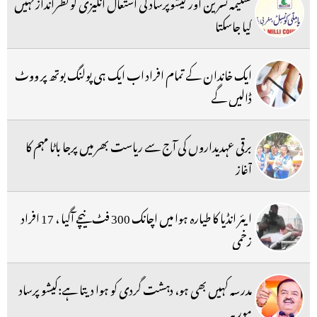
تسلیمہ نسرین اور کیشوپرساد کی اشتعال انگیزی کو نظرانداز نہیں
کیا جاسکتا
ایک خاندان کے تمام افراد اب ایک ہی پولنگ بوتھ پر ووٹ
ڈالیں گے
برقی عہدیداروں کی آج سے ریاست بھر میں پرجا باٹا مہم کا
آغاز
ایئر انڈیا کا طیارہ ہوا میں اچانک 300 فٹ نیچے آگیا ، 17 افراد
زخمی
مدرسہ کہیں بھی ہو، دہشت گردی کو ہوا دیتا ہے:کیشو پرساد
موریہ