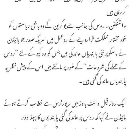
کررہی ہیں
واشنگٹن۔ روس کی جانب سے یوکرین کے دوباغی ریاستوں کو
خود مختار مملکت قراردینے کے ردعمل میں امریکہ صدر جو بائیڈن
نے ماسکوپر نئی پابندیاں عائد کی ہیں جس کو وہ کیو کے لئے ”روس
کے حملے کی شروعات“ کے طور پر مانتے ہیں اس کے پیش نظر یہ
پابندیاں عائد کی گئی ہیں۔
ایک روز قبل وائٹ ہاوز میں رپورٹرس سے خطاب کرتے ہوئے
بائیڈن نے کہاکہ روس پر عائد کی گئی پابندیوں کا پہلا دور