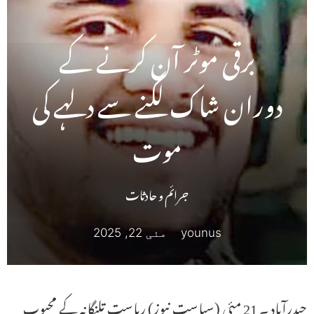
برقی موٹر آن کرنے کے
دوران شاک لگنے سے دلہے کی
موت
جرائم و حادثات
younus
مئی 22, 2025
حیدرآباد ۔ 21 مئی (سیاست نیوز) ریاست تلنگانہ کے محبوب