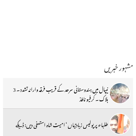
مشہور خبریں
نیپال میں ہندوستانی سرحد کے قریب فرقہ وارانہ تشدد ۔ 3
ہلاک ۔ کرفیو نافذ
طلباء پر پولیس زیادتیاں ‘ امیت شاہ استعفی دیں: ڈپکے