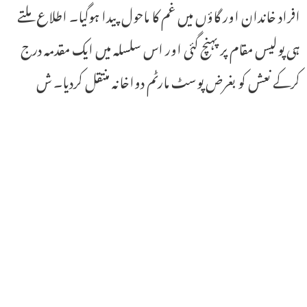
افراد خاندان اور گاؤں میں غم کا ماحول پیدا ہوگیا۔ اطلاع ملتے
ہی پولیس مقام پر پہنچ گئی اور اس سلسلہ میں ایک مقدمہ درج
کرکے نعش کو بغرض پوسٹ مارٹم دواخانہ منتقل کردیا۔ ش