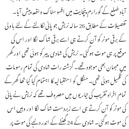
آباد ضلع کے گورارم پنچایت میں افسوسناک واقعہ پیش آیا۔
تفصیلات کے مطابق 26 سالہ نریش جو پانی نکالنے کے لئے باولی
کے برقی موٹر کو آن کرتے ہی اسے برقی شاک لگا اور اس کی
موقع پر ہی موت ہوگئی۔ نریش کی شادی پیر کو ہوئی تھی اور گھر
میں مہمان بھی موجود تھے۔ گزشتہ رات شادی کی تمام رسومات
کی تکمیل ہوئی تھی۔ منگل کو استقبالیہ کا اہتمام کیا گیا تھا گھر کے
تمام افراد تقریب کی تیاریوں میں مصروف تھے کہ نریش نے پانی
کی موٹر کو آن کرتے ہی اسے زبردست شاک لگا اور وہیں اس
کی موت ہوگئی۔ شادی کے 24 گھنٹے کے اندر دلہے کی موت پر