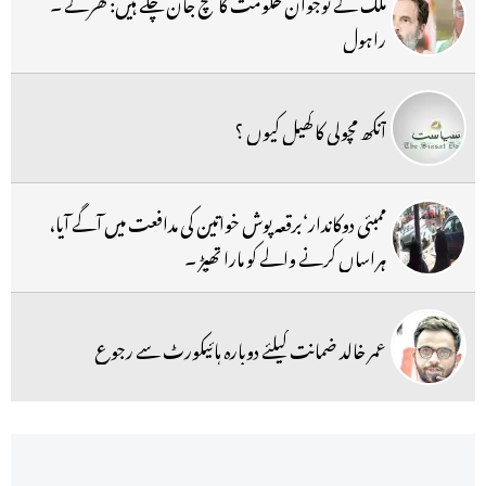
ملک کے نوجوان حکومت کا سچ جان چکے ہیں: کھرگے ۔
راہول
آنکھ مچولی کا کھیل کیوں ؟
ممبئی دوکاندار‘برقعہ پوش خواتین کی مدافعت میں آگے آیا،
ہراساں کرنے والے کو مارا تھپڑ ۔
عمر خالد ضمانت کیلئے دوبارہ ہائیکورٹ سے رجوع