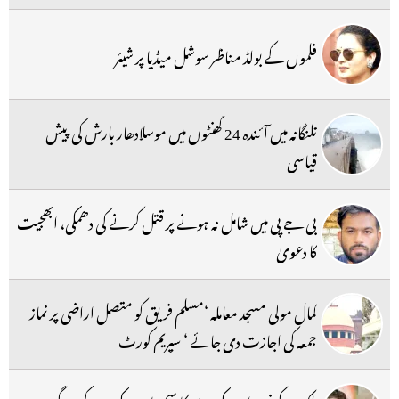
فلموں کے بولڈ مناظر سوشل میڈیا پر شیئر
تلنگانہ میں آئندہ 24 گھنٹوں میں موسلادھار بارش کی پیش
قیاسی
بی جے پی میں شامل نہ ہونے پر قتل کرنے کی دھمکی، ابھجیت
کا دعویٰ
کمال مولی مسجد معاملہ ‘مسلم فریق کو متصل اراضی پر نماز
جمعہ کی اجازت دی جائے ‘ سپریم کورٹ