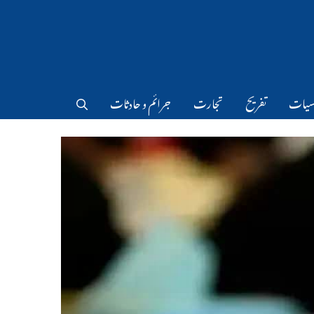
سیات
تفریح
تجارت
جرائم و حادثات