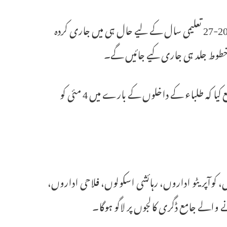
حیدرآباد: تلنگانہ بورڈ آف انٹرمیڈیٹ ایجوکیشن (ٹی جی بی ائی ای) نے 2026-27 تعلیمی سال کے لیے حال ہی میں جاری کردہ
ما خطوط جلد ہی جاری کیے جائیں گے۔
5 مئی کو، بورڈ نے ریاست بھر کے تمام جونیئر کالجوں کے پرنسپلوں کو مطلع کیا کہ طلباء کے داخلوں کے بارے میں 4 مئی کو
وں، کوآپریٹو اداروں، رہائشی اسکولوں، فلاحی اداروں،
 والے جامع ڈگری کالجوں پر لاگو ہوگا۔