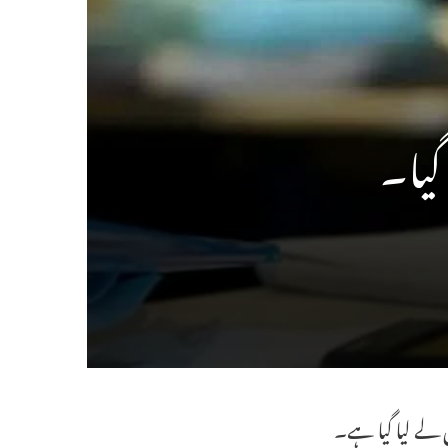
گیا۔
 لے لیا گیا ہے۔