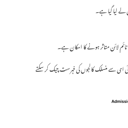
 لے لیا گیا ہے۔
 ٹائم لائن متاثر ہونے کا امکان ہے۔
ائی ای سے منسلک کالجوں کی فہرست چیک کر سکتے
Admissi