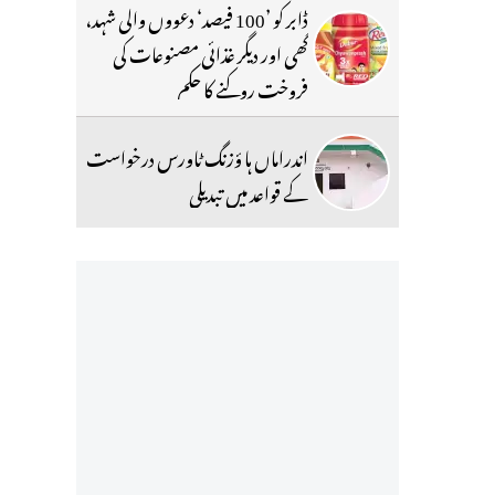
ڈابر کو ’100 فیصد‘ دعووں والی شہد،
گھی اور دیگر غذائی مصنوعات کی
فروخت روکنے کا حکم
اندراماں ہا ؤزنگ ٹاورس درخواست
کے قواعد میں تبدیلی