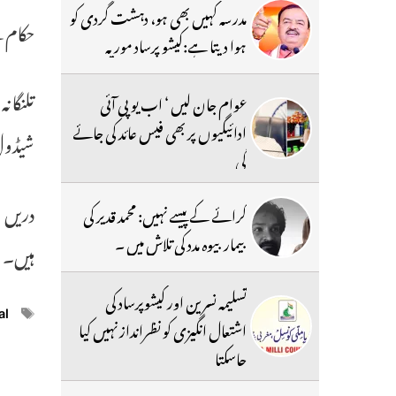
مدرسہ کہیں بھی ہو، دہشت گردی کو
حکام ک
ہوا دیتا ہے:کیشو پرساد موریہ
تلنگان
عوام جان لیں ‘ اب یو پی آئی
ادائیگیوں پر بھی فیس عائد کی جائے
شیڈول 
گی
دریں ا
کرائے کے پیسے نہیں: محمد قدیر کی
بیمار بیوہ مدد کی تلاش میں ۔
ہیں۔
تسلیمہ نسرین اور کیشوپرساد کی
ags
al
اشتعال انگیزی کو نظرانداز نہیں کیا
جاسکتا