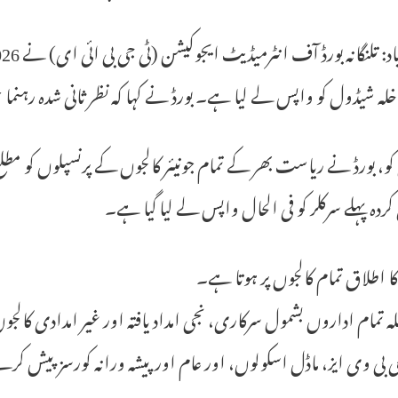
اخلہ شیڈول کو واپس لے لیا ہے۔ بورڈ نے کہا کہ نظر ثانی شدہ رہن
ردہ پہلے سرکلر کو فی الحال واپس لے لیا گیا ہے۔
کا اطلاق تمام کالجوں پر ہوتا ہے۔
لہ تمام اداروں بشمول سرکاری، نجی امداد یافتہ اور غیر امدادی کالج
بی وی ایز، ماڈل اسکولوں، اور عام اور پیشہ ورانہ کورسز پیش کرنے