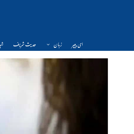
Ski
t
conten
ای پیپر
زبان
حدیث شریف
شہر