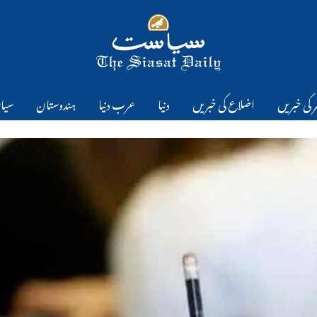
 کی خبریں
اضلاع کی خبریں
دنیا
عرب دنیا
ہندوستان
سیا