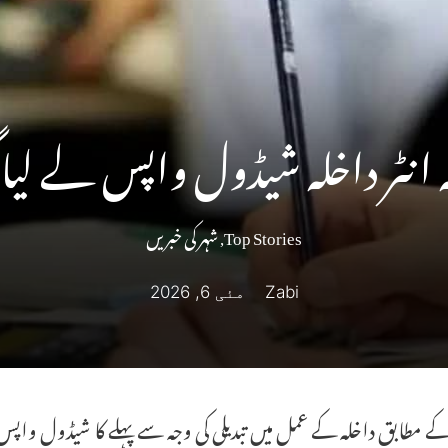
نہ انٹر داخلہ شیڈول واپس لے لیا 
Top Stories
,
شہر کی خبریں
Zabi
مئی 6, 2026
ے مطابق داخلہ کے عمل میں تبدیلی کی وجہ سے پہلے کا شیڈول واپس