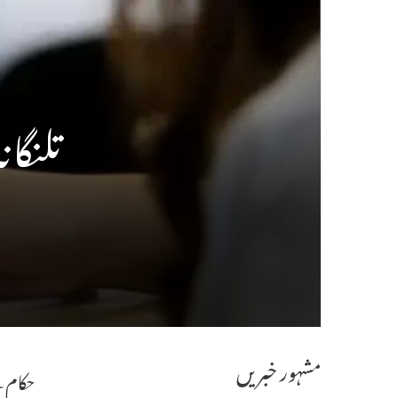
تلنگا
مشہور خبریں
حکام ک