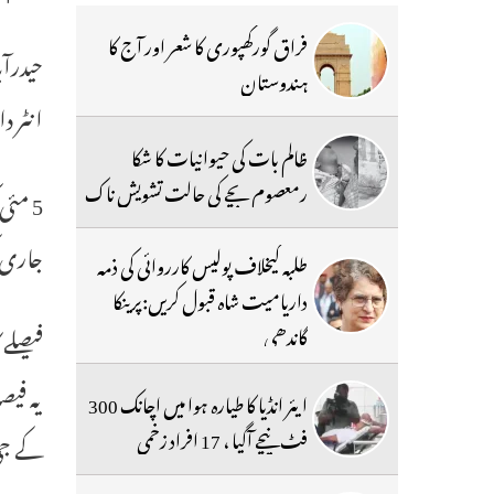
فراق گورکھپوری کا شعر اور آج کا
ہندوستان
انٹر د
ظالم بات کی حیوانیات کا شکا
رمعصوم بچے کی حالت تشویش ناک
جاری ک
طلبہ کیخلاف پولیس کارروائی کی ذمہ
داریامیت شاہ قبول کریں:پرینکا
گاندھی
فیصلے 
یہ فیص
ایئر انڈیا کا طیارہ ہوا میں اچانک 300
فٹ نیچے آگیا ، 17 افراد زخمی
کے جی 