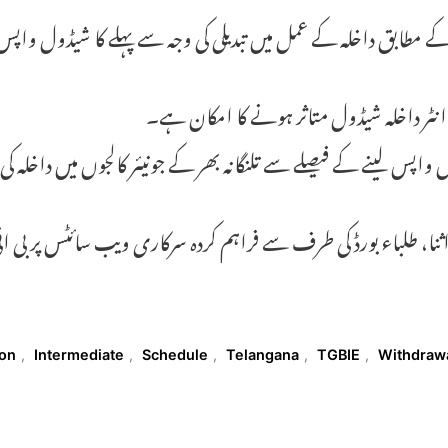
ے مطابق داخلہ کے عمل میں تبدیلی کی وجہ سے پہلے کا شیڈول واپس
ہ انٹر داخلہ شیڈول متاثر ہونے کا امکان ہے۔
واپس لینے کے فیصلے سے تلنگانہ بھر کے جونیئر کالجوں میں داخلہ کی
ثنا، طلباء بورڈ کی طرف سے فراہم کردہ سرکاری ویب سائٹس پر بی 
T
on
,
Intermediate
,
Schedule
,
Telangana
,
TGBIE
,
Withdraw