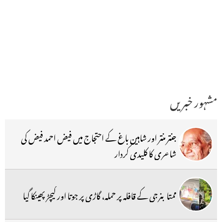
مشہور خبریں
جنتر منتر اور شاہین باغ کے احتجاج میں فیض احمد فیض کی
شاعری کا کلیدی کردار
ممتا بنرجی کے قافلہ پر حملہ، گاڑی پر جوتا اور کیچڑ پھینکا گیا