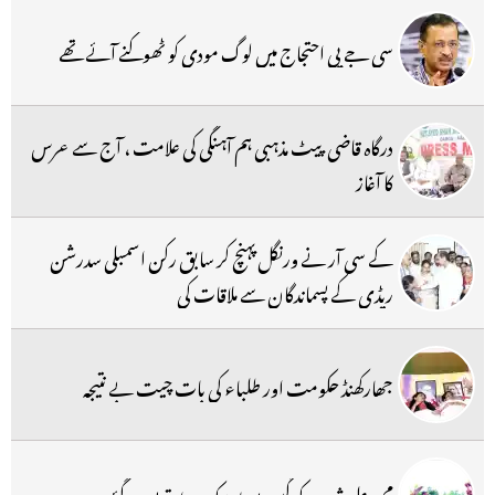
سی جے پی احتجاج میں لوگ مودی کو ٹھوکنے آئے تھے
درگاہ قاضی پیٹ مذہبی ہم آہنگی کی علامت ، آج سے عرس
کا آغاز
کے سی آر نے ورنگل پہنچ کر سابق رکن اسمبلی سدرشن
ریڈی کے پسماندگان سے ملاقات کی
جھارکھنڈ حکومت اور طلباء کی بات چیت بے نتیجہ