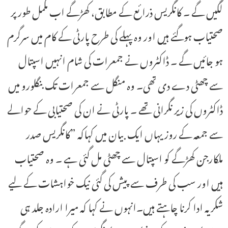
لگیں گے ۔ کانگریس ذرائع کے مطابق، کھڑگے اب مکمل طور پر
صحتیاب ہوگئے ہیں اور وہ پہلے کی طرح پارٹی کے کام میں سرگرم
ہو جائیں گے ۔ ڈاکٹروں نے جمعرات کی شام انہیں اسپتال
سے چھٹی دے دی تھی۔ وہ منگل سے جمعرات تک بنگلورو میں
ڈاکٹروں کی زیر نگرانی تھے ۔ پارٹی نے ان کی صحتیابی کے حوالے
سے جمعہ کے روز یہاں ایک بیان میں کہاکہ ”کانگریس صدر
ملکارجن کھڑگے کو اسپتال سے چھٹی مل گئی ہے ۔ وہ صحتیاب
ہیں اور سب کی طرف سے پیش کی گئی نیک خواہشات کے لیے
شکریہ ادا کرنا چاہتے ہیں۔انہوں نے کہا کہ میرا ارادہ جلد ہی