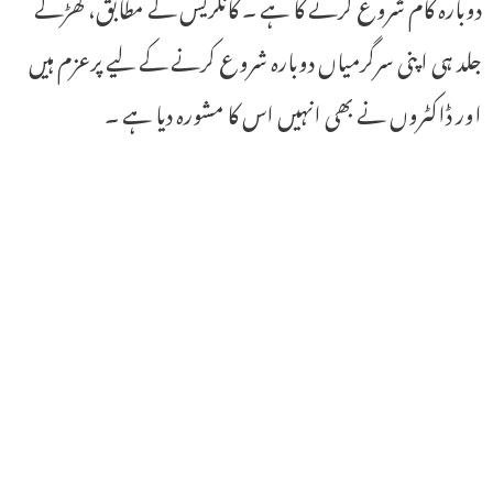
دوبارہ کام شروع کرنے کا ہے ۔ کانگریس کے مطابق، کھڑگے
جلد ہی اپنی سرگرمیاں دوبارہ شروع کرنے کے لیے پرعزم ہیں
اور ڈاکٹروں نے بھی انہیں اس کا مشورہ دیا ہے ۔