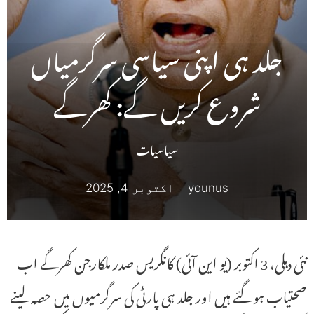
جلد ہی اپنی سیاسی سرگرمیاں
شروع کریں گے: کھرگے
سیاسیات
younus
اکتوبر 4, 2025
نئی دہلی، 3 اکتوبر (یو این آئی) کانگریس صدر ملکارجن کھرگے اب
صحتیاب ہو گئے ہیں اور جلد ہی پارٹی کی سرگرمیوں میں حصہ لینے