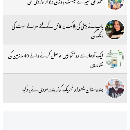
محمد علی شبیر کے گیسٹ ہاوز کی دیوار توڑ دی گئی
باپ نے بیٹی کی ہلاکت پر قاتل کے لئے سزائے موت کی
مانگ کی
ایک آدھار سے دو تنخواہیں حاصل کرنے والے 40 ملازمین کی
نشاندہی
ہندوستان چھوڑو تحریک کونریندر مودی نے یاد کیا