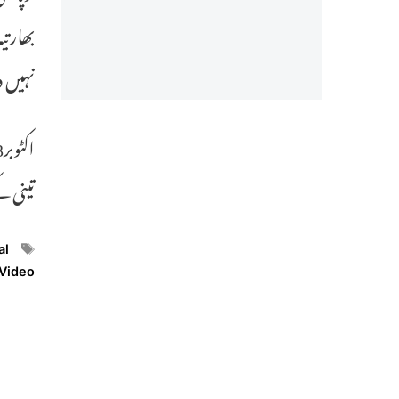
بھارتی
نہیں 
تینی ک
ags
al
Video