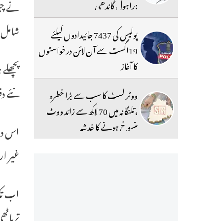
:راہول گاندھی
شامل ک
پولیس کی 7437 جائیدادوں کیلئے
19اگست سے آن لائن درخواستوں
کا آغاز
پچھلے 
نئے دفعا
ووٹر لسٹ کا سب سے بڑا خطرہ
،تلنگانہ میں 70 لاکھ سے زائد ووٹ
منسوخ ہونے کا خدشہ
اس درخ
غیر ار
اب تک
ترپاٹھ