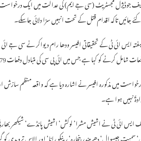
ئے جائیں تاکہ اقدام قتل کے تحت انہیں سزا دلائی جاسکے۔
ہفتہ ایس ائی ٹی کے تحقیقاتی افیسر ودھا رام دیواکر نے سی جے ائ
ت شامل کرنے کو کہا ہے جس میں ائی پی سی کی متبادل دفعات 179‘’338اور304شامل کرنے کو کہا ہے۔
واست میں مذکورہ افیسر نے اشارہ دیا ہے کہ واقعہ منظم سازش او 
ادۃً نہیں ہوا ہے۔
 ایس ائی ٹی نے اشیش مشرا‘ لوکش‘ اشیش پانڈے‘ شیکھر بھارتی
ی‘ سمیت جیسوال‘ دھرمیندر بنجارہ‘ رینکو رانا‘ اور الاس ترویدی کو گر