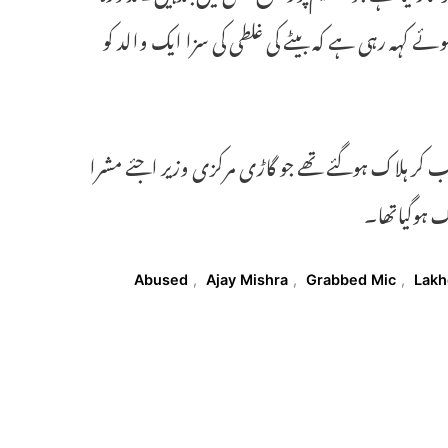
وئے کہہ رہی ہے کہ بیٹے کی غلطی کی سزا ایک والد کو
 دب کر ہلاک ہوگئے تھے جو گاڑی مرکزی وزیر اجئے مشرا
ک ہوگیاتھا۔
Abused
,
Ajay Mishra
,
Grabbed Mic
,
Lakh