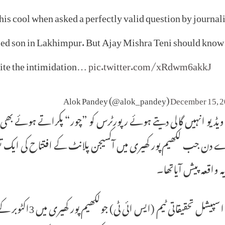
his cool when asked a perfectly valid question by journali
used son in Lakhimpur. But Ajay Mishra Teni should know
pite the intimidation…
pic.twitter.com/xRdwm6akkJ
December 15, 
 ویڈیو انہیں گالی دیتے ہوئے رپورٹرس کو ”چور“ پکراتے ہوئے بھی
 دن جب لکھیم پور کھیری میں آکسیجن پلانٹ کے افتتاح کی ایک 
ہ واقعہ پیش آیاتھا۔
مذکورہ اسپیشل تحق