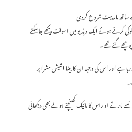
کے ساتھ مارپیٹ شروع کردی
لوکی کرتے ہوئے ایک ویڈیو میں اسوقت دیکھے جاسکتے
پوچھے گئے تھے۔
ا ہے اور اس کی وجہہ ان کا بیٹا اشیش مشرا پر
ے۔
سے مارتے او راس کا مائیک کھینچتے ہوئے بھی دیکھائی