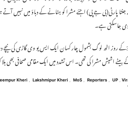
ہ جنتا پارٹی(بی جے پی) اجئے مشرا کو ہٹانے کے دباؤ میں نہیں آتے ہ
دی جاسکتی ہے۔
اکٹوبر3کے روز اٹھ لوگ بشمول چار کسان ایک ایس یو وی گاڑی کی نیچے
ے بیٹے اشیش مشرا کی تھی۔ اس تشدد میں ایک مقامی صحافی بھی ہلا
T
eempur Kheri
,
Lakshmipur Kheri
,
MoS
,
Reporters
,
UP
,
Vir