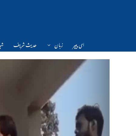
Ski
t
conten
ای پیپر
زبان
حدیث شریف
شہر