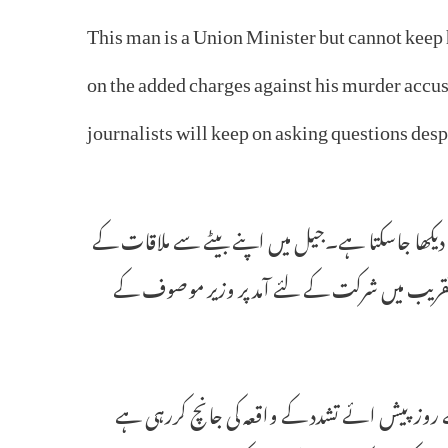
This man is a Union Minister but cannot keep 
on the added charges against his murder acc
journalists will keep on asking questions des
 دیکھا جاسکتا ہے۔جیل میں اپنے بیٹے سے ملاقات کے
تقریب میں شرکت کے لئے آمد پر وزیر موصوف کے
یقاتی ٹیم (ایس ائی ٹی) جولکھیم پور کھیری میں 3اکٹوبر کے روز پیش ائے تشدد کے واقعہ کی جانچ کررہی ہے