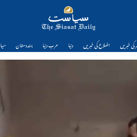
 کی خبریں
اضلاع کی خبریں
دنیا
عرب دنیا
ہندوستان
سیا