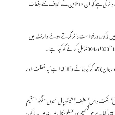
نے چیف جوڈیژل مجسٹریٹ (سی جے ایم) کی عدالت میں ایک درخواست دائر کی ہے کہ ان 13ملزمین کے خلاف نئے دفعات
ی میں مذکورہ درخواست دائر کرتے ہوئے وارنٹ میں
رجان بوجھ کر کیاجانے والا اقدا ہے‘یہ غفلت او ر
‘ انکت داس‘ لطیف‘ شیشوپال‘ نندن سنگھ‘ ستیم
فتار کیا ہے جو لکھیم پور ضلع جیل میں بندہیں۔ مذکورہ