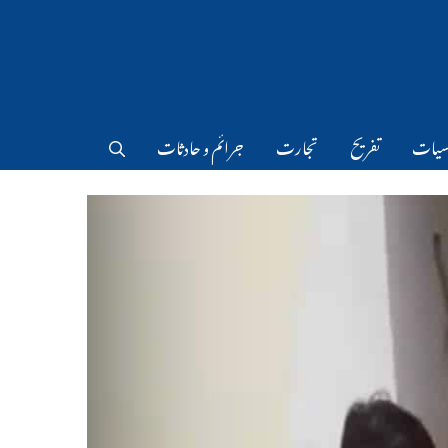
سیات
تفریح
تجارت
جرائم و حادثات