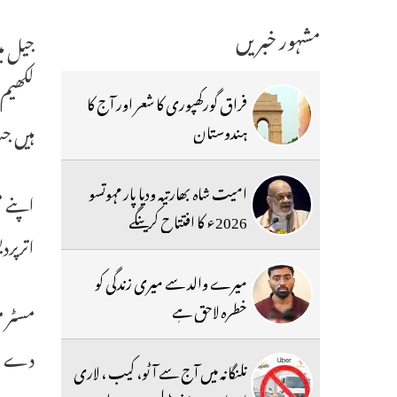
مشہور خبریں
جیل می
لکھیم 
فراق گورکھپوری کا شعر اور آج کا
ہیں جب
ہندوستان
امیت شاہ بھارتیہ ودیا پار مہوتسو
اپنے م
2026ء کا افتتاح کرینگے
اترپرد
میرے والد سے میری زندگی کو
خطرہ لاحق ہے
مسٹر م
دے رہ
تلنگانہ میں آج سے آٹو، کیب ، لاری