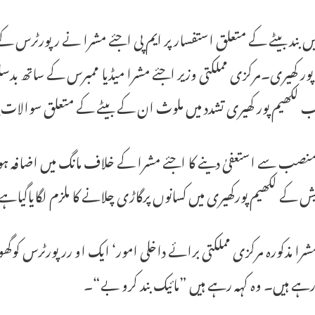
ں بند بیٹے کے متعلق استفسار پر ایم پی اجئے مشرا نے رپورٹرس 
پور کھیری۔مرکزی مملکتی وزیر اجئے مشرا میڈیا ممبرس کے ساتھ بدس
 لکھیم پور کھیری تشدد میں ملوث ان کے بیٹے کے متعلق سوالات 
نصب سے استعفیٰ دینے کا اجئے مشرا کے خلاف مانگ میں اضافہ ہورہ
یش کے لکھیم پورکھیری میں کسانوں پرگاڑی چلانے کا ملزم لگایاگیاہ
شرا مذکورہ مرکزی مملکتی برائے داخلی امور‘ ایک او ررپورٹرس کوگھون
ے ہیں۔ وہ کہہ رہے ہیں ”مائیک بند کرو بے“۔