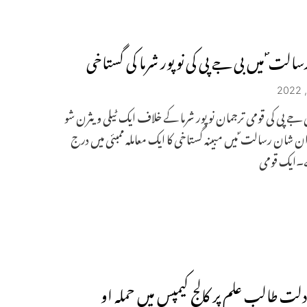
الت ؐ میں بی جے پی کی نوپور شرما کی گستاخی
 جے پی کی قومی ترجمان نوپور شرما کے خلاف ایک ٹیلی ویثرن شو
 شان رسالت ؐ میں مبینہ گستاخی کا ایک معاملہ ممبئی میں درج
ے۔ایک قومی
دلت طالب علم پر کالج کیمپس میں حملہ او