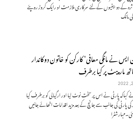
اثرہ کے دو بیٹیوں کے لئے سرکاری ملازمت او رایک کروڑ روپئے
ی مانگ
ن ایس نے مانگی معافی‘ کارکن کو خاتون دوکاندار
ھ مارپیٹ پر کیا برطرف
 کہاکہ پارٹی نے اس پر سخت نوٹ لیا اور ارگیالی کو برطرف کیا
ہ کی پارٹی کی جانب سے جانچ کے بعد مزید اقدامات اٹھائے جائیں
ی۔مہارشٹرا