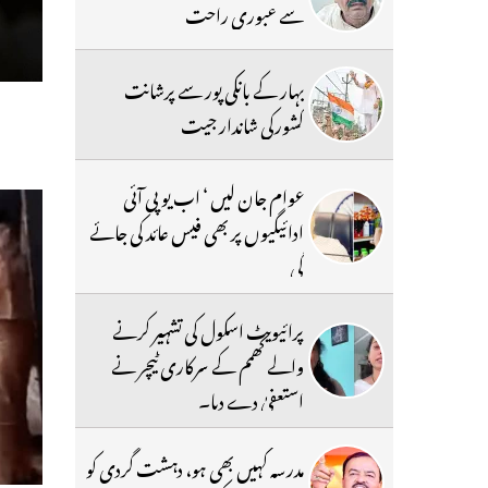
سے عبوری راحت
بہار کے بانکی پور سے پرشانت
کشورکی شاندار جیت
عوام جان لیں ‘ اب یو پی آئی
ادائیگیوں پر بھی فیس عائد کی جائے
گی
پرائیویٹ اسکول کی تشہیر کرنے
والے کھمم کے سرکاری ٹیچر نے
استعفیٰ دے دیا۔
مدرسہ کہیں بھی ہو، دہشت گردی کو