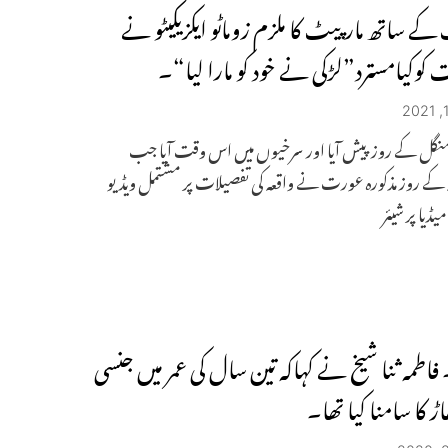
ے ساتھ مارپیٹ کا ملزم زوماٹو ایکزیکیٹو نے
ت کوکیامسترد”لڑکی نے خود کو مارا لیا“۔
 منگل کے روز پیش آیا اور سرخیوں میں اس وقت آیا جب
 کے روز مذکورہ عورت نے واقعہ کی تفصیلات پر مشتمل ویڈیو
ڈیا پر شیئر
اطمہ ثنا شیخ نے کہاکہ تین سال کی عمر میں جنسی
ڑ کا سامنا کیا تھا۔