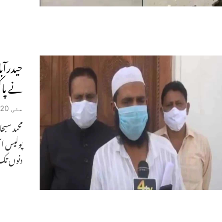
حیدرآب
نے پاک
مئی 20, 2021
محمد سبح
پولیس اس
دنوں تک