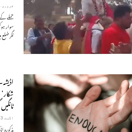
فروری 14, 2024
حملے کے 
سوار ہوک
نگر ضلع م
اڈیشہ۔
شکار‘ 
ٹانگیں 
اگست 23, 2023
مذکورہ ا