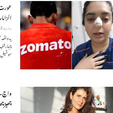
عورت ک
الزاما
مارچ 13, 2021
یہ واقعہ
چہارشنبہ
سوشیل می
واچ۔ ف
چھیڑچھا