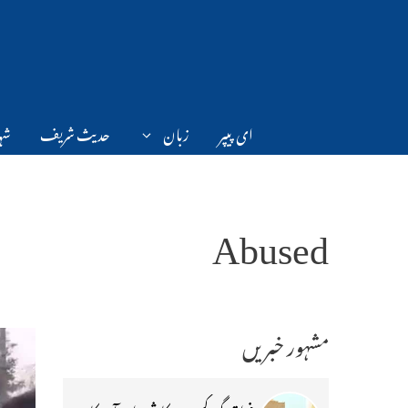
Ski
t
conten
ای پیپر
زبان
حدیث شریف
شہر
Abused
مشہور خبریں