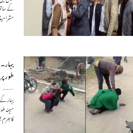
کے ساتھ 
مشرا میڈ
بہار۔ 
طور پر
دسمبر 14, 2021
بہار کے 
مبینہ طو
کا جرم؟