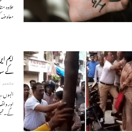
علاوہ مت
معاوضہ ک
ایم ای
کے سات
ستمبر 2, 2022
انہوں نے
اور واقع
گے۔ممبئ