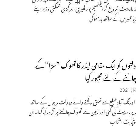
مارپیٹ شروع کردیلکھیم پور کھیری۔مرکزی مملکتی وزیر اجئے
یا ممبرس کے ساتھ بدسلوکی
دلتوں کو ایک مقامی لیڈر کاتھوک ”سزا“ کے
چاٹنے کے لئے مجبور کیا
اورنگ آباد ضلع سے تعلق رکھنے والے دو دلت مردوں کے ساتھ
ر پر مارپیٹ کی گئی اور زمین سے تھوک چاٹنے پر مجبورکیاگیا۔ان
پنچایت انتخاب