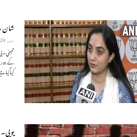
شان رس
مئی 29, 2022
ممبئی۔بی
کے دوران
کیاگیاہ
یوپی۔ 