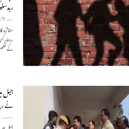
ربدسلو
مئی 19, 2022
متاثرہ 
ریمارکس
کے لکھنو
جیل میں
نے رپ
دسمبر 16, 2021
جیل میں 