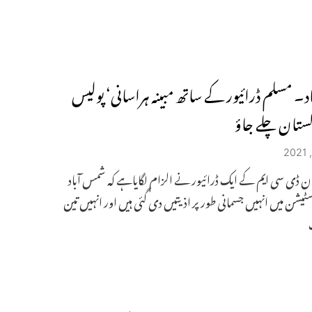
اد۔ مسلم ڈرائیور کے ساتھ مبینہ ہراسانی‘ پولیس
ستان چلے جاؤ
ان ڈی سی ایم کے ایک ڈرائیور نے الزام لگایاہے کہ شمس آباد
ٹیشن میں انہیں جسمانی طور پر اذیتیں دی گئی ہیں اور انہیں تین