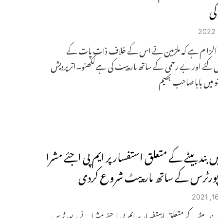
کی
کا الزا م ہے کہ ملزمین نے اس کے خلاف ذات پات کے
 کئے اور بے رحمی کے ساتھ مارپیٹ کی ہےلکھنو۔اترپردیش
 میں بابا صاحب بھیم
 بند بیٹے کے متعلق استفسار پر ایم پی اجئے مشرا
ورٹرس کے ساتھ مارپیٹ شروع کردی
بند بیٹے کے متعلق استفسار پر ایم پی اجئے مشرا نے رپورٹرس