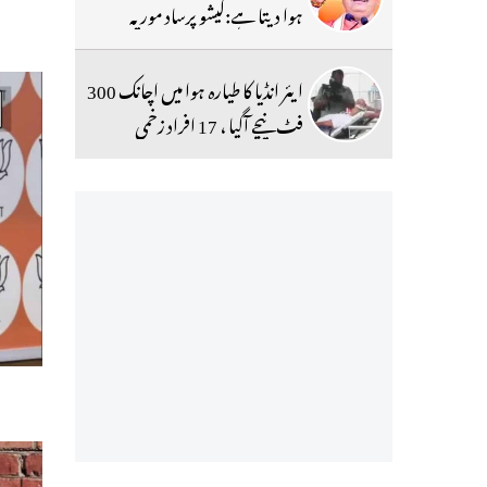
ہوا دیتا ہے:کیشو پرساد موریہ
ایئر انڈیا کا طیارہ ہوا میں اچانک 300
فٹ نیچے آگیا ، 17 افراد زخمی