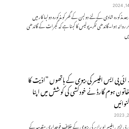
بعد مذکورہ شادی کے لئے دولہن کے گھر کو مذکورہ دولہا کار میں
ر روانہ ہوا۔گاندھی نگر۔پولیس کا کہنا ہے کہ گجرات کے گاندھی
یں
 ائی پی ایس افیسر کی بیوی کے ہاتھوں ”اذیت کا
خاتون ہوم گارڈ نے خودکشی کی کوشش میں اپنا
گنوائیں
ئی پی ایس افیسر او ران کی بیوی کے خلاف فوجداری مقدمہ کے