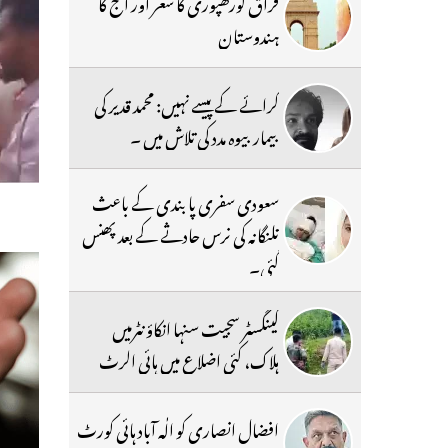
فراق گورکھپوری کا شعر اور آج کا
ہندوستان
کرائے کے پیسے نہیں: محمد قدیر کی
بیمار بیوہ مدد کی تلاش میں ۔
سعودی سفری پابندی کے باعث
تلنگانہ کی نرس حادثے کے بعد پھنس
گئی۔
گینگسٹر سجیت سنہا انکاؤنٹرمیں
ہلاک، کئی اضلاع میں ہائی الرٹ
افضال انصاری کو الٰہ آباد ہائی کورٹ