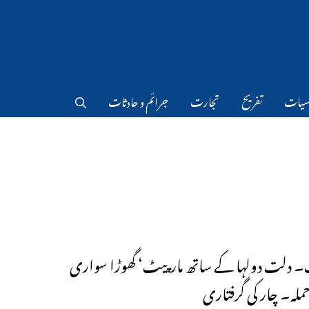
سیات
تفریح
تجارت
جرائم و حادثات
 دلت دولہا کے ساتھ مارپیٹ‘ گھوڑا سواری
حملہ۔ چار کی گرفتاری