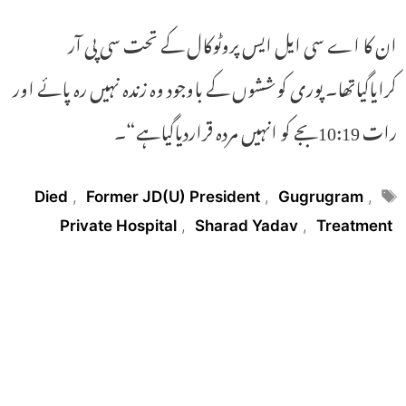
ان کا اے سی ایل ایس پروٹوکال کے تحت سی پی آر
کرایاگیاتھا۔ پوری کوششوں کے باوجود وہ زندہ نہیں رہ پائے اور
رات 10:19بجے کو انہیں مردہ قراردیاگیاہے“۔
Tags
Died
,
Former JD(U) President
,
Gugrugram
,
Private Hospital
,
Sharad Yadav
,
Treatment