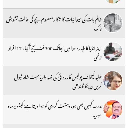
ظالم بات کی حیوانیات کا شکا رمعصوم بچے کی حالت تشویش
ناک
ایئر انڈیا کا طیارہ ہوا میں اچانک 300 فٹ نیچے آگیا ، 17 افراد
زخمی
طلبہ کیخلاف پولیس کارروائی کی ذمہ داریامیت شاہ قبول
کریں:پرینکا گاندھی
مدرسہ کہیں بھی ہو، دہشت گردی کو ہوا دیتا ہے:کیشو پرساد
موریہ