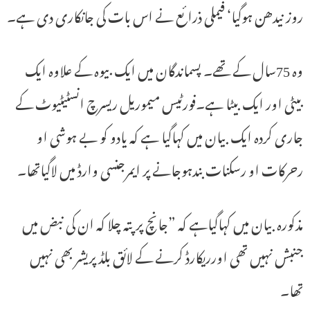
روز نیدھن ہوگیا‘ فیملی ذرائع نے اس بات کی جانکاری دی ہے۔
وہ 75سال کے تھے۔ پسماندگان میں ایک بیوہ کے علاوہ ایک
بیٹی اور ایک بیٹا ہے۔فورٹیس میموریل ریسرچ انسٹیٹیوٹ کے
جاری کردہ ایک بیان میں کہاگیا ہے کہ یادو کو بے ہوشی او
رحرکات او رسکنات بندہوجانے پر ایمرجنسی وارڈ میں لاگیاتھا۔
مذکورہ بیان میں کہاگیاہے کہ ”جانچ پر پتہ چلا کہ ان کی نبض میں
جنبش نہیں تھی اورریکارڈ کرنے کے لائق بلڈ پریشر بھی نہیں
تھا۔