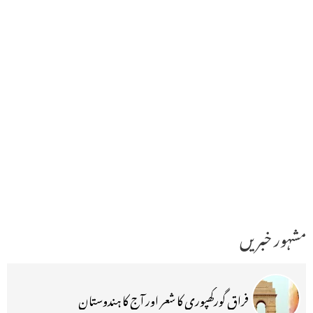
مشہور خبریں
فراق گورکھپوری کا شعر اور آج کا ہندوستان