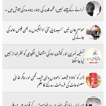
کرائے کے پیسے نہیں: محمد قدیر کی بیمار بیوہ مدد کی تلاش میں ۔
عوام جان لیں ‘ اب یو پی آئی ادائیگیوں پر بھی فیس عائد کی
جائے گی
تسلیمہ نسرین اور کیشوپرساد کی اشتعال انگیزی کو نظرانداز نہیں
کیا جاسکتا
ڈابر کو ’100 فیصد‘ دعووں والی شہد، گھی اور دیگر غذائی
مصنوعات کی فروخت روکنے کا حکم
اندراماں ہا ؤزنگ ٹاورس درخواست کے قواعد میں تبدیلی