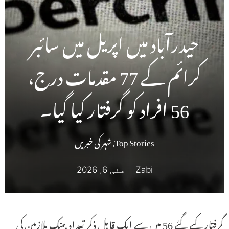
حیدرآباد میں اپریل میں سائبر
کرائم کے 77 مقدمات درج،
56 افراد کو گرفتار کیا گیا۔
Top Stories
,
شہر کی خبریں
Zabi
مئی 6, 2026
گرفتار کیے گئے 56 میں سے ایک قابل ذکر تعداد بینک ملازمین کی