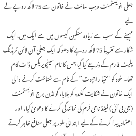
جعلی انویسٹمنٹ ویب سائٹ نے خاتون سے 75 لاکھ روپے لے
لیے
مہینے کے سب سے زیادہ سنگین کیسوں میں سے ایک میں، ایک
شکار سے تقریباً 75 لاکھ روپے کا دھوکہ ایک جعلی آن لائن ٹریڈنگ
پلیٹ فارم کے ذریعے کیا گیا جس کا نام سینچویریکس ڈاٹ کام
تھا۔ خود کو “نتیا راجپوت” کے نام سے شناخت کرنے والی
ایک خاتون نے شکایت کنندہ کو بلایا، گولڈن برج انویسٹمنٹ
(جی بی آئی) لمیٹڈ نامی فرم کی نمائندگی کرنے کا دعویٰ کیا، اور
اعتماد پیدا کرنے کے لیے ابتدائی طور پر جعلی منافع ظاہر کرتے