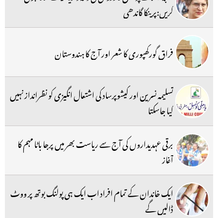
کریں:پرینکا گاندھی
فراق گورکھپوری کا شعر اور آج کا ہندوستان
تسلیمہ نسرین اور کیشوپرساد کی اشتعال انگیزی کو نظرانداز نہیں
کیا جاسکتا
برقی عہدیداروں کی آج سے ریاست بھر میں پرجا باٹا مہم کا
آغاز
ایک خاندان کے تمام افراد اب ایک ہی پولنگ بوتھ پر ووٹ
ڈالیں گے