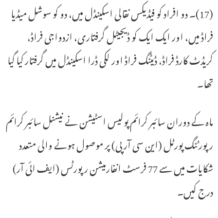
(17)۔ دو افراد کو فیڈیکس نقالی اسکینڈل میں، دو کو سوشل میڈیا
فراڈ میں، اور ایک ایک کو ڈیجیٹل گرفتاری، ازدواجی فراڈ،
کریڈٹ کارڈ فراڈ، ڈیٹنگ فراڈ اور لکی ڈرا اسکینڈل میں گرفتار کیا گیا
تھا۔
ماہ کے دوران سائبر کرائم پولیس اسٹیشن نے نیشنل سائبر کرائم
رپورٹنگ پورٹل (این سی آر پی) پر موصول ہونے والی متعدد
شکایات میں سے 77 فرسٹ انفارمیشن رپورٹس (ایف ائی آر)
درج کیں۔