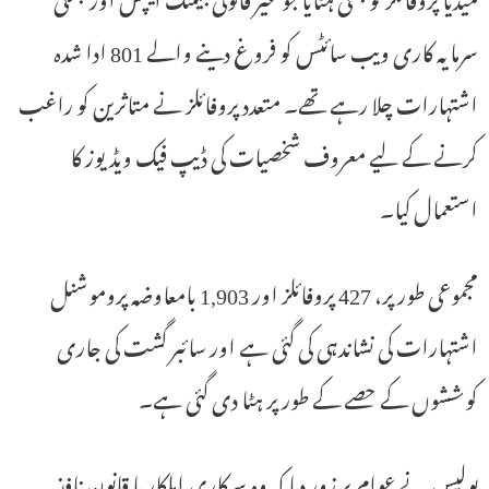
سرمایہ کاری ویب سائٹس کو فروغ دینے والے 801 ادا شدہ
اشتہارات چلا رہے تھے۔ متعدد پروفائلز نے متاثرین کو راغب
کرنے کے لیے معروف شخصیات کی ڈیپ فیک ویڈیوز کا
استعمال کیا۔
مجموعی طور پر، 427 پروفائلز اور 1,903 بامعاوضہ پروموشنل
اشتہارات کی نشاندہی کی گئی ہے اور سائبر گشت کی جاری
کوششوں کے حصے کے طور پر ہٹا دی گئی ہے۔
پولیس نے عوام پر زور دیا کہ وہ سرکاری اہلکار یا قانون نافذ