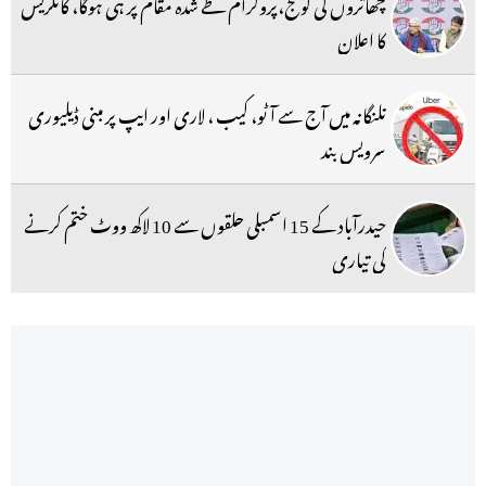
چھاتروں کی گونج،پروگرام طے شدہ مقام پر ہی ہوگا، کانگریس
کا اعلان
تلنگانہ میں آج سے آٹو، کیب ، لاری اور ایپ پر مبنی ڈیلیوری
سرویس بند
حیدرآباد کے 15 اسمبلی حلقوں سے 10 لاکھ ووٹ ختم کرنے
کی تیاری