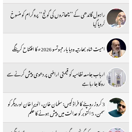
راہول گاندھی کے ’’چھاتروں کی گونج‘‘ پروگرام کو منسوخ
کردیا گیا
امیت شاہ بھارتیہ ودیا پار مہوتسو 2026ء کا افتتاح کرینگے
ارباب جامعہ نظامیہ کو قیمتی اراضی پر دعوی پیش کرنے سے
روکا جا رہا ہے
3 کروڑ روپئے کا فراڈ کیس: سلمان خان، الویرا خان اوردیگر کو
سمن، 5 اکتوبر کو عدالت میں پیش ہونے کا حکم