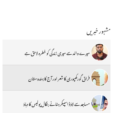
مشہور خبریں
میرے والد سے میری زندگی کو خطرہ لاحق ہے
فراق گورکھپوری کا شعر اور آج کا ہندوستان
مساجد سے لاؤڈ اسپیکر ہٹانے بنگال پولیس کا دباؤ