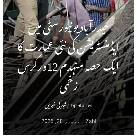
حیدرآباد یونیورسٹی میں
ایڈمنسٹریشن کی نئی عمارت کا
ایک حصہ منہدم 12ورکرس
زخمی
Top Stories
,
شہر کی خبریں
Zabi
فروری 28, 2025