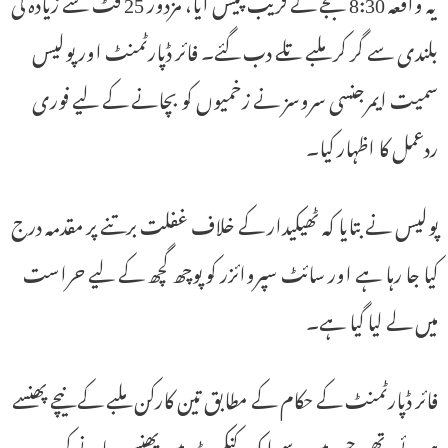
یہ واقعہ 8:30 بجے کے قریب پیش آیا، مزدور 25 فٹ سے زیادہ کی
بلندی سے گر کر ملبے تلے دب گئے۔ فائر ڈپارٹمنٹ اور پولیس
سمیت ایمرجنسی سروسز نے زخمیوں کو بچانے کے لیے فوری
ردعمل کا اظہار کیا۔
پولیس نے بتایا کہ ٹھیکیدار کے خلاف غفلت برتنے پر مقدمہ درج
کیا جا رہا ہے اور سائٹ سپروائزر کو پوچھ گچھ کے لیے حراست
میں لے لیا گیا ہے۔
فائر ڈپارٹمنٹ کے حکام کے مطابق تین کارکن ملبے کے نیچے پھنسے
ہوئے تھے، جن میں سے ایک کنکریٹ میں پھنس جانے کی وجہ