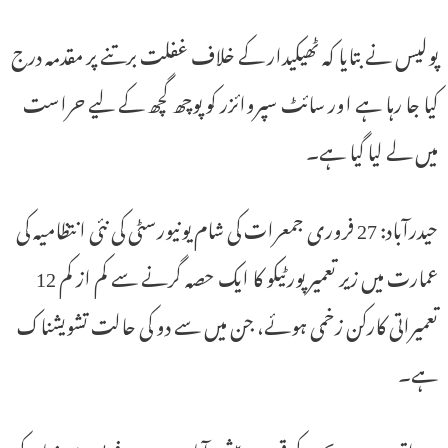
پولیس نے بتایا کہ ٹھیکیدار کے خلاف غفلت برتنے پر مقدمہ درج
کیا جا رہا ہے اور سائٹ سپروائزر کو پوچھ گچھ کے لیے حراست
میں لے لیا گیا ہے۔
حیدرآباد: 27 فروری جمعرات کی شام یونیورسٹی کی نئی انتظامیہ کی
عمارت میں زیر تعمیر پورٹیکو کا ایک حصہ گرنے سے کم از کم 12
تعمیراتی کارکن زخمی ہوئے، جن میں سے دو کی حالت تشویشناک
ہے۔