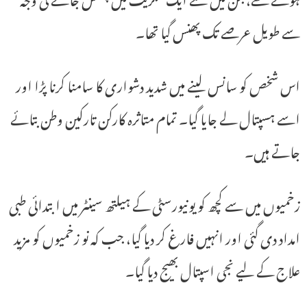
سے طویل عرصے تک پھنس گیا تھا۔
اس شخص کو سانس لینے میں شدید دشواری کا سامنا کرنا پڑا اور
اسے ہسپتال لے جایا گیا۔ تمام متاثرہ کارکن تارکین وطن بتائے
جاتے ہیں۔
زخمیوں میں سے کچھ کو یونیورسٹی کے ہیلتھ سینٹر میں ابتدائی طبی
امداد دی گئی اور انہیں فارغ کر دیا گیا، جب کہ نو زخمیوں کو مزید
علاج کے لیے نجی اسپتال بھیج دیا گیا۔