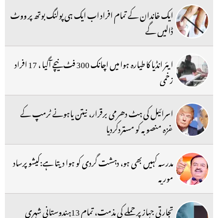
ایک خاندان کے تمام افراد اب ایک ہی پولنگ بوتھ پر ووٹ
ڈالیں گے
ایئر انڈیا کا طیارہ ہوا میں اچانک 300 فٹ نیچے آگیا ، 17 افراد
زخمی
اسرائیل کی ہٹ دھرمی برقرار، نیتن یاہونے ٹرمپ کے
غزہ منصوبہ کو مستردکردیا
مدرسہ کہیں بھی ہو، دہشت گردی کو ہوا دیتا ہے:کیشو پرساد
موریہ
تجارتی جہاز پر حملے کی مذمت، تمام 13ہندوستانی شہری