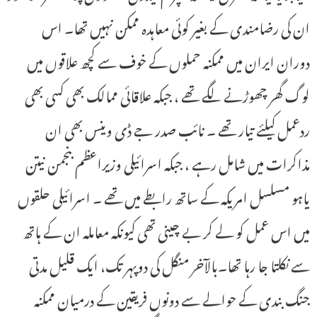
ان کی رضامندی کے بغیر کوئی معاہدہ ممکن نہیں تھا۔ اس
دوران ایران میں ممکنہ حملوں کے خوف سے کچھ علاقوں میں
لوگ گھر چھوڑنے لگے تھے ، جبکہ علاقائی ممالک بھی کسی بھی
ردعمل کیلئے تیار تھے ۔ نائب صدر جے ڈی وینس بھی ان
مذاکرات میں شامل رہے ، جبکہ اسرائیلی وزیراعظم بنجمن نیتن
یاہو مسلسل امریکہ کے ساتھ رابطے میں تھے ۔ اسرائیلی حلقوں
میں اس عمل کو لے کر بے چینی تھی کیونکہ معاملہ ان کے ہاتھ
سے نکلتا جا رہا تھا۔بالآخر منگل کی دوپہر تک، ایک قلیل مدتی
جنگ بندی کے حوالے سے دونوں فریقین کے درمیان ممکنہ