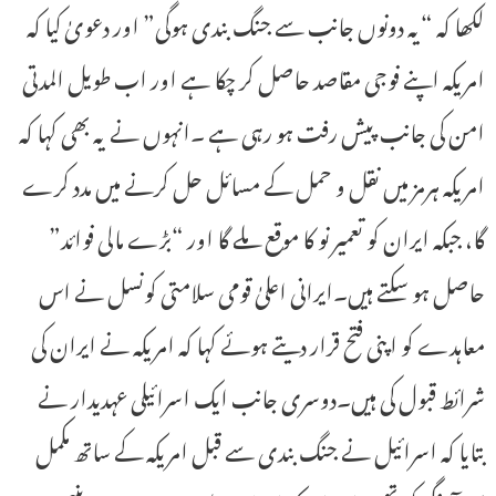
لکھا کہ “یہ دونوں جانب سے جنگ بندی ہوگی” اور دعویٰ کیا کہ
امریکہ اپنے فوجی مقاصد حاصل کر چکا ہے اور اب طویل المدتی
امن کی جانب پیش رفت ہو رہی ہے ۔انہوں نے یہ بھی کہا کہ
امریکہ ہرمز میں نقل و حمل کے مسائل حل کرنے میں مدد کرے
گا، جبکہ ایران کو تعمیر نو کا موقع ملے گا اور “بڑے مالی فوائد”
حاصل ہو سکتے ہیں۔ایرانی اعلیٰ قومی سلامتی کونسل نے اس
معاہدے کو اپنی فتح قرار دیتے ہوئے کہا کہ امریکہ نے ایران کی
شرائط قبول کی ہیں۔دوسری جانب ایک اسرائیلی عہدیدار نے
بتایا کہ اسرائیل نے جنگ بندی سے قبل امریکہ کے ساتھ مکمل