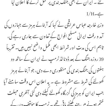
گئے ۔ ایران نے بھی جنگ بندی پر عمل کرنے کا اعلان کیا
ہے۔I/H
وزیرِ خارجہ عباس عراقچی نے کہا کہ آبنائے ہرمز سے جہازوں کی
آمد و رفت ایرانی مسلح افواج کے تعاون سے جاری رہے گی،
تاہم اس کی مدت اور شرائط ابھی مکمل واضح نہیں ہیں۔ تقریباً
39 روزہ جنگ کے بعد ڈونالڈ ٹرمپ نے ایران کے ساتھ دو
ہفتوں کی جنگ بندی کی منظوری دے دی، جو آبنائے ہرمز
کھولنے کی شرط سے مشروط ہے ۔ یہ اعلان اس وقت سامنے آیا
جب ایران کو ہرمز کی گزرگاہ کھولنے کیلئے دی گئی آخری مہلت
ختم ہونے میں چند گھنٹے باقی تھے ۔ ٹرمپ کا مؤقف دن کے