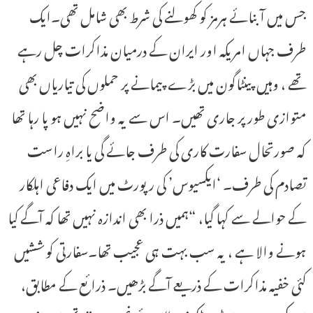
جس میں آبنائے ہرمز کو کھولنے کی شرط بھی شامل تھی۔ایک
طرف جہاں امریکہ اور ایران کے درمیان مذاکرات چل رہے
تھے ، وہیں پینٹاگون میں بڑے پیمانے پر حملوں کی تیاریاں بھی
متوازی طور پر جاری تھیں۔ اس سے یہ واضح نہیں ہو پا رہا تھا
کہ صورتحال سفارت کاری کی طرف جائے گی یا براہِ راست
تصادم کی طرف۔ ‘ایکسیوس’ کی رپورٹ میں ایک دفاعی اہلکار
کے حوالے سے کہا گیا، “ہمیں ذرا بھی اندازہ نہیں تھا کہ آگے کیا
ہونے والا ہے ، یہ سب بہت ہی عجیب تھا۔سفارتی کوششیں
کئی خفیہ مذاکرات کے ذریعے آگے بڑھیں۔ ذرائع کے مطابق،