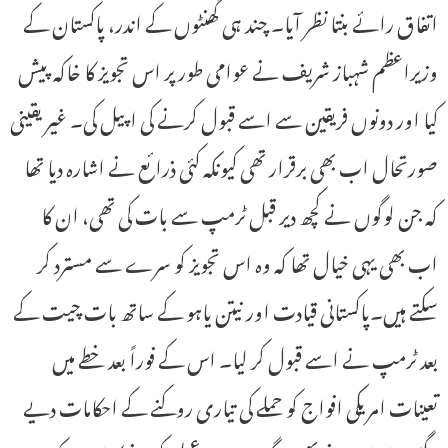
اتفاق رائے بنتا نظر آیا۔ چند ہی گھنٹوں کے اندر، پاکستان کے
وزیراعظم شہباز شریف نے عوامی طور پر اس تجویز کا خاکہ پیش
کیا اور دونوں فریقین سے اسے قبول کرنے کی اپیل کی۔ غیر یقینی
صورتحال اب بھی برقرار تھی کیونکہ کئی ذرائع نے اشارہ دیا تھا
کہ جن لوگوں نے کچھ دیر قبل ٹرمپ سے بات کی تھی، ان کا
اب بھی یہی خیال تھا کہ وہ اس تجویز کو سرے سے مسترد کر
سکتے ہیں۔پاکستانی قیادت اور نیتن یاہو کے ساتھ بات چیت کے
بعد ٹرمپ نے اسے قبول کر لیا۔ اس کے فوراً بعد خطے میں
تعینات امریکی افواج کو حملے کی تیاری روکنے کے احکامات دیے