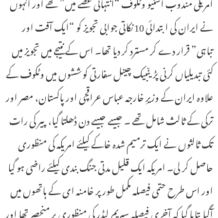
امریکی مندوب اسٹیو وٹکوف “انتہائی غصے میں” تھے اور انہوں
نے ایران کی ابتدائی 10 نکاتی جوابی تجویز کو “ایک آفت اور
تباہی” قرار دے کر مسترد کر دیا تھا۔ اس کے نتیجے میں تجویز میں
کئی تبدیلیاں کرنی پڑیںبیک چینل سفارتی کوششوں میں وٹکوف کے
علاوہ ایران کے وزیرِ خارجہ عباس عراقچی اور پاکستان، مصر اور
ترکی کے ثالث شامل تھے ۔ جیسے جیسے دن ڈھلتا گیا، پیر کی رات
تک ثالثوں نے ایک ترمیم شدہ خاکے کیلئے امریکہ کی منظوری
حاصل کر لی۔ امریکہ ایک قلیل مدتی جنگ بندی کیلئے راضی ہو گیا
اور اس طرح حتمی فیصلہ مکمل طور پر خامنہ ای کے ہاتھوں میں
آگیابتایا گیا کہ آخری فیصلہ سپریم لیڈر کی منظوری پر منحصر تھا اور