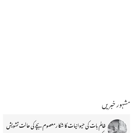
مشہور خبریں
ظالم بات کی حیوانیات کا شکا رمعصوم بچے کی حالت تشویش