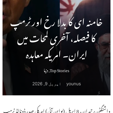
خامنہ ای کا بدلا رخ اور ٹرمپ
کا فیصلہ، آخری لمحات میں
ایران۔ امریکہ معاہدہ
Top Stories
,
دنیا
younus
اپریل 9, 2026
واشنگٹن؍ تہران، 8 اپریل (یواین آئی) امریکی صدر ڈونالڈ ٹرمپ