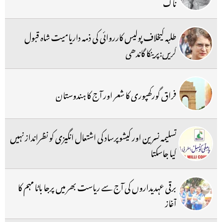
ناک
طلبہ کیخلاف پولیس کارروائی کی ذمہ داریامیت شاہ قبول
کریں:پرینکا گاندھی
فراق گورکھپوری کا شعر اور آج کا ہندوستان
تسلیمہ نسرین اور کیشوپرساد کی اشتعال انگیزی کو نظرانداز نہیں
کیا جاسکتا
برقی عہدیداروں کی آج سے ریاست بھر میں پرجا باٹا مہم کا
آغاز