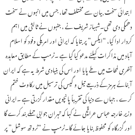
ابتدائی سخت بیان سے مختلف تھا، جس میں انہوں نے سخت
دھمکی دی تھی۔شہباز شریف نے ، جنہوں نے ثالثی میں اہم
کردار ادا کیا، “ایکس” پر بتایا کہ ایرانی اور امریکی وفود کو اسلام
آباد میں مذاکرات کیلئے مدعو کیا گیا ہے ۔ٹرمپ کے مطابق معاہدہ
آخری لمحات میں طے پایا اور اس کی بنیادی شرط یہ ہے کہ ایران
آبنائے ہرمز کے ذریعے تیل و گیس کی ترسیل میں رکاوٹ ختم
کرے ، جہاں سے دنیا کی تقریباً پانچویں مقدار گزرتی ہے ۔ایرانی
وزیر خارجہ عباس عراقچی نے کہا کہ تہران جوابی حملے بند کرے گا
اور گزرگاہ کو محفوظ بنایا جائے گا۔ٹرمپ نے “ٹروتھ سوشل” پر