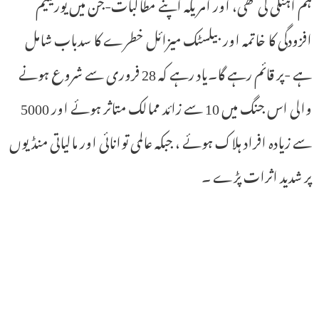
ہم آہنگی کی تھی، اور امریکہ اپنے مطالبات-جن میں یورینیم
افزودگی کا خاتمہ اور بیلسٹک میزائل خطرے کا سدباب شامل
ہے -پر قائم رہے گا۔یاد رہے کہ 28 فروری سے شروع ہونے
والی اس جنگ میں 10 سے زائد ممالک متاثر ہوئے اور 5000
سے زیادہ افراد ہلاک ہوئے ، جبکہ عالمی توانائی اور مالیاتی منڈیوں
پر شدید اثرات پڑے ۔