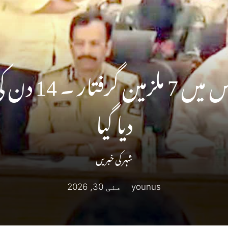
خواجہ معز الدی
دیا گیا
شہر کی خبریں
younus
مئی 30, 2026