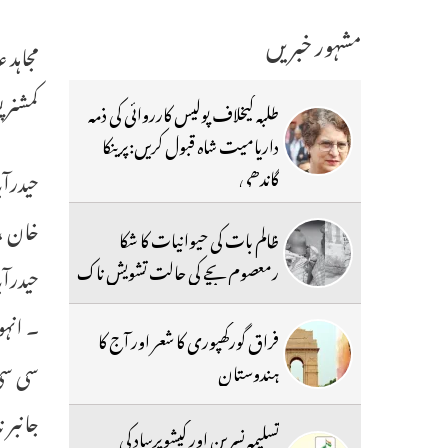
مشہور خبریں
کمشنر 
طلبہ کیخلاف پولیس کارروائی کی ذمہ
داریامیت شاہ قبول کریں:پرینکا
گاندھی
ظالم بات کی حیوانیات کا شکا
رمعصوم بچے کی حالت تشویش ناک
حیدرآب
فراق گورکھپوری کا شعر اور آج کا
سی سی 
ہندوستان
جانبر 
تسلیمہ نسرین اور کیشوپرساد کی