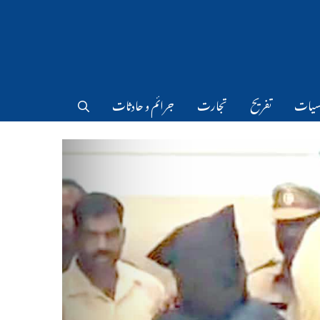
سیات
تفریح
تجارت
جرائم و حادثات