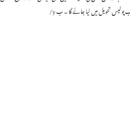
 پولیس تحویل میں لیا جائے گا ۔ ب y/