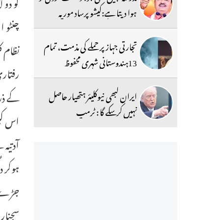
ہوا دیتا ہے:کیشو پرساد موریہ
تجارتی جہاز پر حملے کی مذمت، تمام
نظام ک
13ہندوستانی شہری محفوظ
رفتاری
کے ذری
ایران کبھی نیوکلیئر ہتھیار حاصل
نہیں کرسکے گا : ٹرمپ
اس کیس
آدتیہ 
ہوکر د
جڑے تم
سجنار 