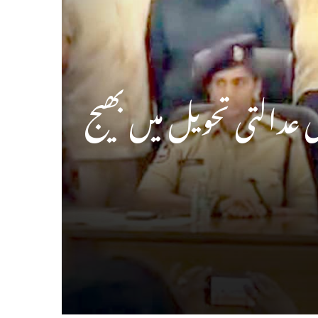
ن قتل کیس میں 7 ملزمین گرفتار ۔ 14 دن کی عدالتی تحویل میں بھیج