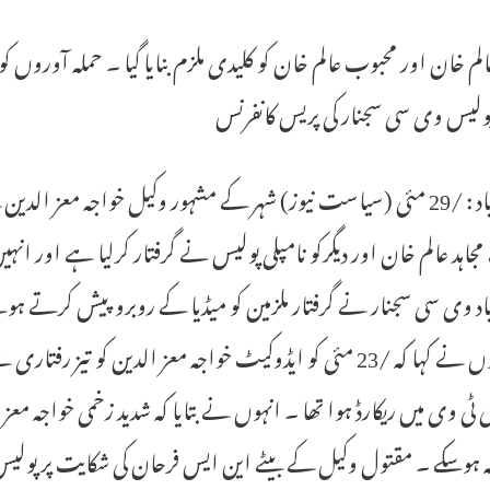
پولیس وی سی سجنار کی پریس کانفرنس
اد وی سی سجنار نے گرفتار ملزمین کو میڈیا کے روبرو پیش کرتے 
۔ انہوں نے کہا کہ /23 مئی کو ایڈوکیٹ خواجہ معز الدین کو تی
ٹی وی میں ریکارڈ ہوا تھا ۔ انہوں نے بتایا کہ شدید زخمی خواجہ معز ا
نہ ہوسکے ۔ مقتول وکیل کے بیٹے این ایس فرحان کی شکایت پر پولیس