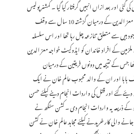
ی گئی اور بعد ازاں انہیں گرفتار کیا گیا ۔ کمشنر پولیس
نے کہا کہ ملزمین محبوب عالم خان ، مجاہد عالم خان اور مقتول وکیل خواجہ معز الدین کے درمیان گزشتہ 10 سال سے وقف
 ہیں سے متعلق تنازعہ چل رہا تھا اور اس سلسلہ
لزمین کے افراد خاندان کو ایڈوکیٹ خواجہ معز الدین
 تھا جس کے نتیجہ میں دونوں فریقین کے درمیان
عرف بابا اور ان کے والد محبوب عالم خان نے ایک
رچی جس کیلئے 15 لاکھ روپئے قاتلوں کو دیئے گئے اور قتل کی واردات انجام دینے کیلئے حسن
و کے ذریعہ یہ واردات انجام دی ۔ کشن سنگھ نے
جانے والی کار خریدنے کیلئے مجاہد عالم خان نے کشن