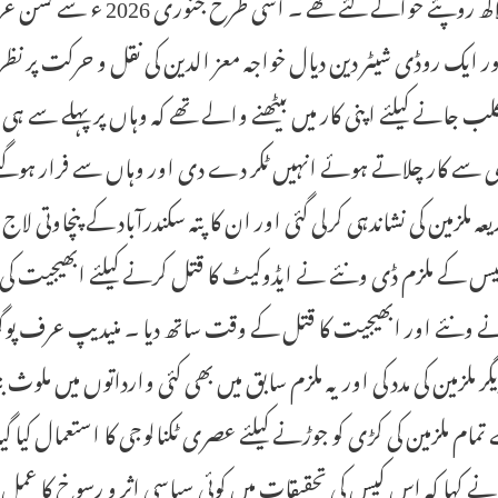
کو دو لاکھ روپئے حوالے ک
لب جانے کیلئے اپنی کار میں بیٹھنے والے تھے کہ وہاں پر پہلے سے ہ
 سے کار چلاتے ہوئے انہیں ٹکر دے دی اور وہاں سے فرار ہوگئے ۔
عہ ملزمین کی نشاندہی کرلی گئی اور ان کا پتہ سکندرآباد کے پنچاوتی لا
 کے ملزم ڈی ونئے نے ایڈوکیٹ کا قتل کرنے کیلئے ابھیجیت کی مد
نے ونئے اور ابھیجیت کا قتل کے وقت ساتھ دیا ۔ منیدیپ عرف پوگو 
یگر ملزمین کی مدد کی اور یہ ملزم سابق میں بھی کئی وارداتوں میں م
ام ملزمین کی کڑی کو جوڑنے کیلئے عصری ٹکنالوجی کا استعمال کیا 
نے کہا کہ اس کیس کی تحقیقات میں کوئی سیاسی اثر و رسوخ کا عمل دخ