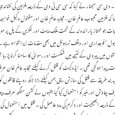
ا ۔ وی سی سجنار نے کہا کہ سی سی ٹی وی کے ذریعہ ملزمین کی نشاندہی ک
ت جو ممتاز یارالدولہ کے تحت ملک پیٹ اور لکڑی کے پل پر موجود
ول ‘ فوجداری اور وقف ٹریبونل میں بھی مقدمات زیرالتواء ہے ۔ م
لتوں میں پیروی کے نتیجہ میں شکست اور رسوائی کا سامنا کرنا پڑرہا
 پیدا ہوگئی تھی ۔ ایڈوکیٹ کو قتل کرنے کیلئے مجاہد عالم خان 
منصوبہ بند طریقہ سے قتل کی سازش 
ف چاؤش اور منیر کو استعمال کیا گیا جنہوں نے کشن سنگھ عرف پپ
ے ذریعہ ابھیجیت اور وکرم کی مدد حاصل کی ۔ قتل میں استعمال کی 