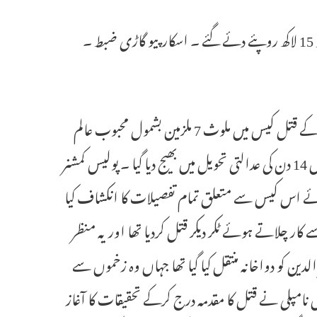
مجاہد عالم خان اور محبوب عالم خان کو کلیدی ملزم بنایا گیا ۔ حملہ آوروں کو 15 لاکھ روپئے دئے گئے ۔ اسکارپیو گاڑی ضبط ۔
حیدرآباد : /29 مئی (سیاست نیوز) شہر کے مشہور وکیل خواجہ معز الدین کے قتل کیس میں ملوث 7 ملزمین بشمول محبوب عالم
خان ، مجاہد عالم خان اور دیگرکو نامپلی پولیس نے گرفتار کرلیا ہے اور انہیں 14 دن کی عدالتی تحویل میں بھیج دیا گیا ۔ پولیس کمشنر
ہوئے اس کیس سے متعلق تمام تفصیلات کا انکشاف کیا
ز رفتاری سے کار چلاتے ہوئے ٹکر دیکر قتل کردیا تھا اور یہ منظر
لدین کو دواخانہ منتقل کیا گیا تھا جہاں وہ زخموں سے
 نامپلی نے قتل کا مقدمہ درج کرکے تحقیقات کا آغاز