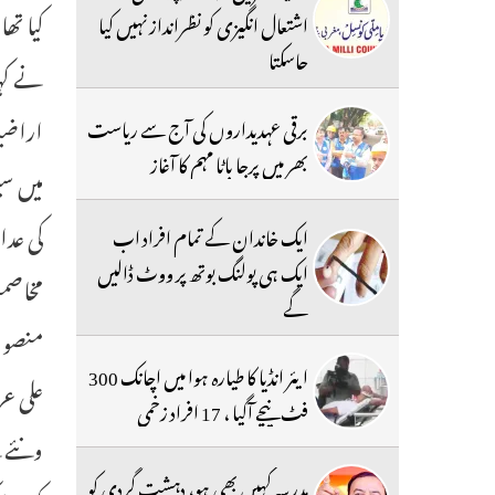
کیا تھ
اشتعال انگیزی کو نظرانداز نہیں کیا
جاسکتا
اراضیا
برقی عہدیداروں کی آج سے ریاست
بھر میں پرجا باٹا مہم کا آغاز
میں سی
کی عدا
ایک خاندان کے تمام افراد اب
ایک ہی پولنگ بوتھ پر ووٹ ڈالیں
مخاصمت
گے
ایئر انڈیا کا طیارہ ہوا میں اچانک 300
علی عر
فٹ نیچے آگیا ، 17 افراد زخمی
ونئے ک
مدرسہ کہیں بھی ہو، دہشت گردی کو