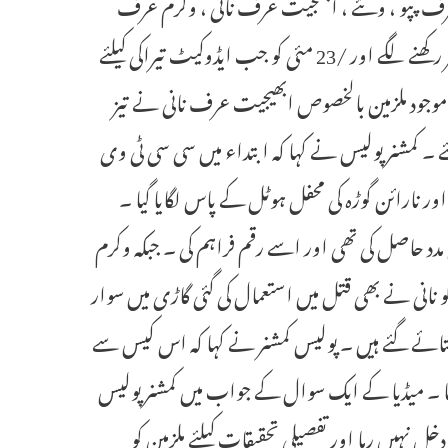
ئے تھے ۔ اسی طرح جنوری 2026 ء سے کشن عرف پپو ، ونئے ، ابھجیت عرف نانی ، وکرم عرف
چنٹو اور ایک روڈی شیٹر دین دیال خواجہ معز الدین کی نقل و حرکت پر نظر رکھنے لگے اور /23 مئی کو جب ایڈوکیٹ تیراکی کیلئے
ی موجود ملزمین بالخصوص ابھیجیت عرف نانی نے تیز
 کمشنر پولیس نے کہا کہ ابتداء میں سی سی ٹی وی
ج اور نارائن گوڑہ کی محفل ہوٹل کے پاس لگایا گیا ۔
د حاصل کی تھی اور اسے رقم فراہم کی ۔ جبکہ وکرم
نانی نے بھی قتل میں استعمال کی گئی گاڑی میں سوار
لوث بتائے گئے ہیں ۔ پولیس کمشنر نے کہا کہ اس کیس سے
گیا ۔ میڈیا کے ایک سوال کے جواب میں کمشنر پولیس
ل نہیں رہا اور تفصیلی تحقیقات کیلئے ملزمین کو