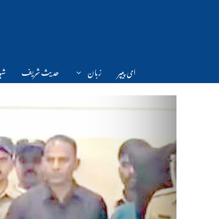
Ski
t
conten
ای پیپر
زبان
حدیث شریف
شہر