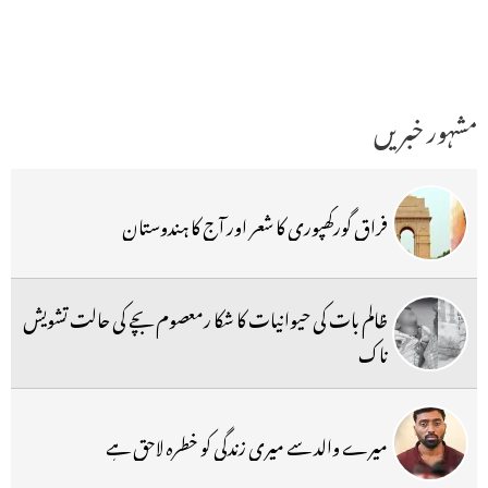
مشہور خبریں
فراق گورکھپوری کا شعر اور آج کا ہندوستان
ظالم بات کی حیوانیات کا شکا رمعصوم بچے کی حالت تشویش
ناک
میرے والد سے میری زندگی کو خطرہ لاحق ہے