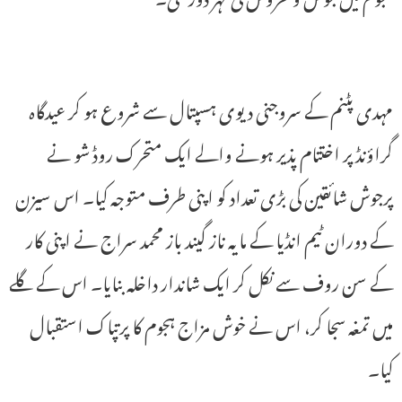
مہدی پٹنم کے سروجنی دیوی ہسپتال سے شروع ہو کر عیدگاہ
گراؤنڈ پر اختتام پذیر ہونے والے ایک متحرک روڈ شو نے
پرجوش شائقین کی بڑی تعداد کو اپنی طرف متوجہ کیا۔ اس سیزن
کے دوران ٹیم انڈیا کے مایہ ناز گیند باز محمد سراج نے اپنی کار
کے سن روف سے نکل کر ایک شاندار داخلہ بنایا۔ اس کے گلے
میں تمغہ سجا کر، اس نے خوش مزاج ہجوم کا پرتپاک استقبال
کیا۔