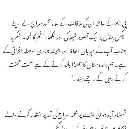
پی ایم کے ساتھ ان کی ملاقات کے بعد، محمد سراج نے اپنے
ایکس ہینڈل پر ایک تصویر شیئر کی اور لکھا، “فخر کا لمحہ۔ شکریہ
جناب آپ کے مہربان الفاظ اور ہمیشہ ہماری حوصلہ افزائی کے
لیے۔ ہم ہندوستان کا جھنڈا بلند کرنے کے لیے سخت محنت
کرتے رہیں گے۔ جئے ہند۔”
شمشاد آباد ہوائی اڈے پر محمد سراج کی آمد پر انتظار کرنے والے
ہجوم میں جوش و خروش کی لہر دوڑ گئی۔