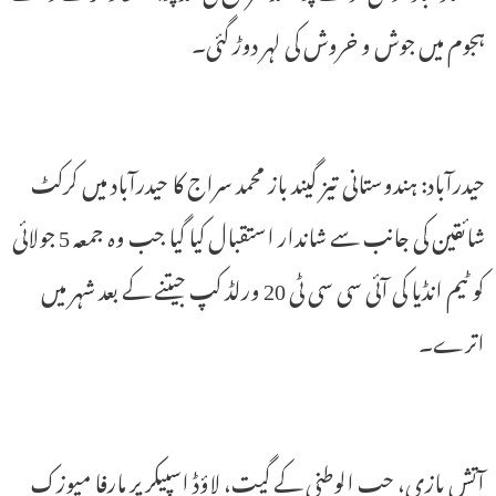
ہجوم میں جوش و خروش کی لہر دوڑ گئی۔
حیدرآباد: ہندوستانی تیز گیند باز محمد سراج کا حیدرآباد میں کرکٹ
شائقین کی جانب سے شاندار استقبال کیا گیا جب وہ جمعہ 5 جولائی
کو ٹیم انڈیا کی آئی سی سی ٹی 20 ورلڈ کپ جیتنے کے بعد شہر میں
اترے۔
آتش بازی، حب الوطنی کے گیت، لاؤڈ اسپیکر پر مارفا میوزک