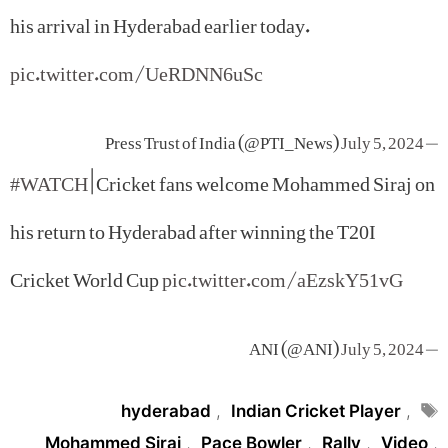
his arrival in Hyderabad earlier today.
pic.twitter.com/UeRDNN6uSc
July 5, 2024
— Press Trust of India (@PTI_News)
#WATCH
| Cricket fans welcome Mohammed Siraj on
his return to Hyderabad after winning the T20I
Cricket World Cup
pic.twitter.com/aEzskY51vG
July 5, 2024
— ANI (@ANI)
Tags
hyderabad
,
Indian Cricket Player
,
Mohammed Siraj
,
Pace Bowler
,
Rally
,
Video
,