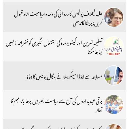
طلبہ کیخلاف پولیس کارروائی کی ذمہ داریامیت شاہ قبول
کریں:پرینکا گاندھی
تسلیمہ نسرین اور کیشوپرساد کی اشتعال انگیزی کو نظرانداز نہیں
کیا جاسکتا
مساجد سے لاؤڈ اسپیکر ہٹانے بنگال پولیس کا دباؤ
برقی عہدیداروں کی آج سے ریاست بھر میں پرجا باٹا مہم کا
آغاز