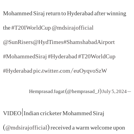
Mohammed Siraj return to Hyderabad after winning
the
#T20IWorldCup
@mdsirajofficial
@SunRisers
@HydTimes
#ShamshabadAirport
#MohammedSiraj
#Hyderabad
#T20WorldCup
#Hyderabad
pic.twitter.com/euOyqvoSzW
July 5, 2024
— Hemprasad Jagat (@hemprasad_J)
VIDEO | Indian cricketer Mohammed Siraj
(
@mdsirajofficial
) received a warm welcome upon