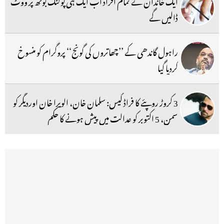
ایک خاندان کے تمام افراد اب ایک ہی پولنگ بوتھ پر ووٹ
ڈالیں گے
راہول گاندھی کے ’’چھاتروں کی گونج‘‘ پروگرام کو منسوخ
کردیا گیا
3 کروڑ روپئے کا فراڈ کیس: سلمان خان، الویرا خان اوردیگر کو
سمن، 5 اکتوبر کو عدالت میں پیش ہونے کا حکم