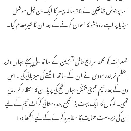
اور پرجوش شائقین نے 30 سالہ پیسر کا ایک دن قبل سوشل
میڈیا پر اپنے روڈ شو کا اعلان کرنے کے بعد ان کا خیرمقدم کیا۔
جمعرات کو محمد سراج عالمی چیمپیئن کے ساتھ دہلی پہنچے جہاں وزیر
اعظم نریندر مودی نے ان کے ساتھ ناشتے کی میزبانی کی۔ اس
دن کے بعد، ٹیم ممبئی پہنچی جہاں فتح کی پریڈ ان کا انتظار کر رہی
تھی۔ لوگوں کا ایک بہت بڑا مجمع ہندوستانی کرکٹ ٹیم کے لیے
ان کی زبردست حمایت کا مظاہرہ کرنے کے لیے اکٹھا ہوا