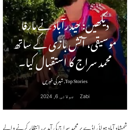
دیکھیں: حیدرآباد نے مارفا
موسیقی، آتش بازی کے ساتھ
محمد سراج کا استقبال کیا۔
Top Stories
,
شہر کی خبریں
Zabi
جولائی 6, 2024
شمشاد آباد ہوائی اڈے پر محمد سراج کی آمد پر، انتظار کرنے والے